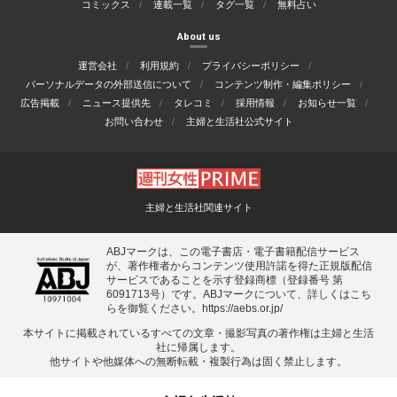
コミックス
連載一覧
タグ一覧
無料占い
About us
運営会社
利用規約
プライバシーポリシー
パーソナルデータの外部送信について
コンテンツ制作・編集ポリシー
広告掲載
ニュース提供先
タレコミ
採用情報
お知らせ一覧
お問い合わせ
主婦と生活社公式サイト
主婦と生活社関連サイト
ABJマークは、この電子書店・電子書籍配信サービス
が、著作権者からコンテンツ使用許諾を得た正規版配信
サービスであることを示す登録商標（登録番号 第
6091713号）です。ABJマークについて、詳しくはこち
らを御覧ください。
https://aebs.or.jp/
本サイトに掲載されているすべての⽂章・撮影写真の著作権は主婦と⽣活
社に帰属します。
他サイトや他媒体への無断転載・複製⾏為は固く禁⽌します。