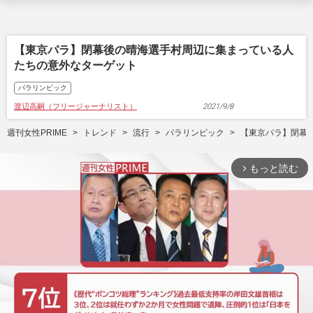
【東京パラ】閉幕後の晴海選手村周辺に集まっている人
たちの意外なターゲット
パラリンピック
渡辺高嗣（フリージャーナリスト）
2021/9/8
週刊女性PRIME
トレンド
流行
パラリンピック
【東京パラ】閉幕
もっと読む
arrow_forward_ios