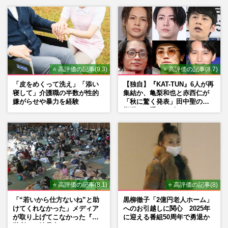
シーン秘話
⭐ 高評価の記事(9.3)
⭐ 高評価の記事(8.7)
「皮をめくって洗え」「添い
【独自】『KAT-TUN』6人が再
寝して」介護職の半数が性的
集結か、亀梨和也と赤西仁が
嫌がらせや暴力を経験
「秋に驚く発表」田中聖の刑
期満了と重なる“匂わせ”では
ない理由
⭐ 高評価の記事(8.1)
⭐ 高評価の記事(8)
「“若いから仕方ないね”と助
黒柳徹子「2億円老人ホーム」
けてくれなかった」メディア
へのお引越しに関心 2025年
が取り上げてこなかった『避
に迎える番組50周年で勇退か
難所での性暴力』