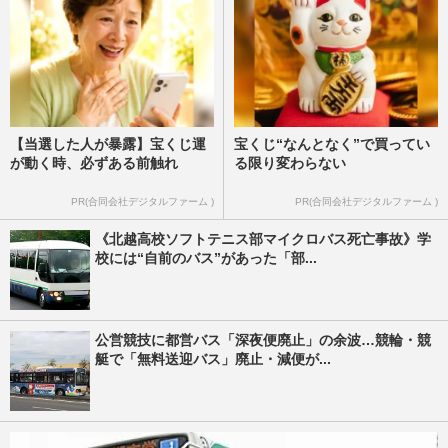
【当選した人が暴露】宝くじ運
宝くじ“なんとなく”で買ってい
が動く時、必ずある前触れ
る限り変わらない
PR(合同会社デジタルファーム )
PR(合同会社デジタルファーム )
《北越高校ソフトテニス部マイクロバス死亡事故》学
校には“自前のバス”があった「部...
公営競技に都営バス「深夜便廃止」の余波…競輪・競
艇で「無料送迎バス」廃止・減便が...