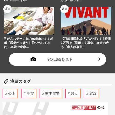
い》の声…“お…
むも、ネット…
乳がんステージ4のYouTuberミミポ
《TBS日曜劇場『VIVANT』》8時間
ポ「腫瘍が皮膚から飛び出してき
3万円で「別班」を募集！詐欺の声
た」34歳で余命…
も「求人は事実…
7位以降を見る
注目のタグ
炎上
地震
熊本震災
震災
SNS