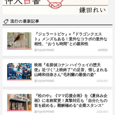
流行の最新記事
『ジェラートピケ』×『ドラゴンクエス
ト』メンズもある！意外なコラボの意外な
相性、“おうち時間”との親和性
週刊女性PRIME
8時間前
映画『名探偵コナン ハイウェイの堕天
使』近づく“上映終了”の足音、惜しまれる
山崎和佳奈さん“毛利蘭の最後の姿”
週刊女性PRIME
2026/8/5
『松のや』《ママ応援企画》を《夏休み企
画》に名称変更！真摯対応も「自分たちの
首を絞める」難解極める“企業スタンス”
週刊女性PRIME
2026/8/5