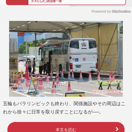
Powered by 
GliaStudios
M
u
t
e
五輪もパラリンピックも終わり、関係施設やその周辺はこ
れから徐々に日常を取り戻すことになるが──。
本文を読む