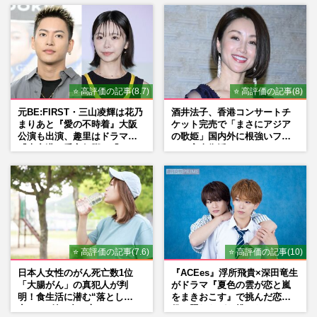
⭐ 高評価の記事(8.7)
⭐ 高評価の記事(8)
元BE:FIRST・三山凌輝は花乃
酒井法子、香港コンサートチ
まりあと『愛の不時着』大阪
ケット完売で「まさにアジア
公演も出演、趣里はドラマ
の歌姫」国内外に根強いファ
『大空港』番宣行脚に「メン
ンで完全復活か
タル強すぎ」の実情
⭐ 高評価の記事(7.6)
⭐ 高評価の記事(10)
日本人女性のがん死亡数1位
『ACEes』浮所飛貴×深田竜生
「大腸がん」の真犯人が判
がドラマ『夏色の雲が恋と嵐
明！食生活に潜む“落とし
をまきおこす』で挑んだ恋人
穴”との付き合い方
役、照れながら挑んだキュン