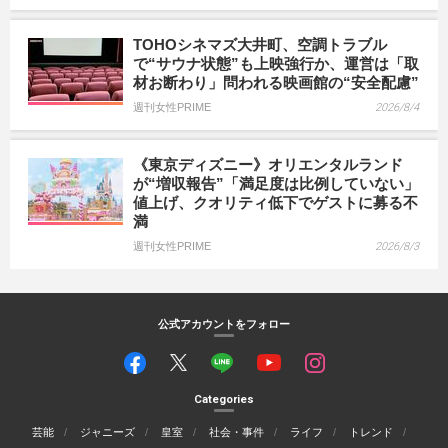
TOHOシネマズ大井町、空調トラブル
で“サウナ状態”も上映強行か、運営は「取
材お断わり」問われる映画館の“安全配慮”
週刊女性PRIME
2026/8/4
《東京ディズニー》オリエンタルランド
が“増収報告”「満足度は比例していない」
値上げ、クオリティ低下でゲストに募る不
満
週刊女性PRIME
2026/8/3
公式アカウントをフォロー
Categories
芸能
ジャニーズ
皇室
社会・事件
ライフ
トレンド