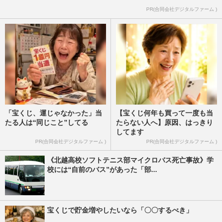
PR(合同会社デジタルファーム )
「宝くじ、運じゃなかった」当
【宝くじ何年も買って一度も当
たる人は“同じこと”してる
たらない人へ】原因、はっきり
してます
PR(合同会社デジタルファーム )
PR(合同会社デジタルファーム )
《北越高校ソフトテニス部マイクロバス死亡事故》学
校には“自前のバス”があった「部...
宝くじで貯金増やしたいなら「〇〇するべき」