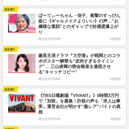
ぱーてぃーちゃん・信子、衝撃のすっぴん
姿に《ギャルメイクよりいい》の声…“お
嬢様な素顔”とのギャップで好感度爆上が
り
週刊女性PRIME
5時間前
趣里主演ドラマ『大空港』が税関とのコラ
ボポスター解禁も“皮肉すぎるタイミン
グ”… 三山凌輝の密会報道を連想させ
る“キャッチコピー”
週刊女性PRIME
6時間前
《TBS日曜劇場『VIVANT』》8時間3万円
で「別班」を募集！詐欺の声も「求人は事
実」運営会社が明かす“激レア”バイトの真
相
週刊女性PRIME
7時間前