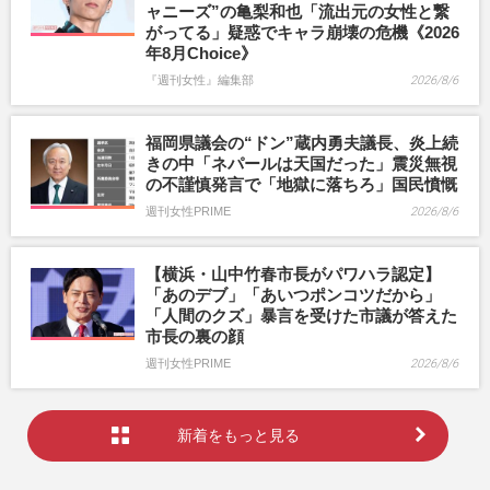
ャニーズ”の亀梨和也「流出元の女性と繋
がってる」疑惑でキャラ崩壊の危機《2026
年8月Choice》
『週刊女性』編集部
2026/8/6
福岡県議会の“ドン”蔵内勇夫議長、炎上続
きの中「ネパールは天国だった」震災無視
の不謹慎発言で「地獄に落ちろ」国民憤慨
週刊女性PRIME
2026/8/6
【横浜・山中竹春市長がパワハラ認定】
「あのデブ」「あいつポンコツだから」
「人間のクズ」暴言を受けた市議が答えた
市長の裏の顔
週刊女性PRIME
2026/8/6
新着をもっと見る