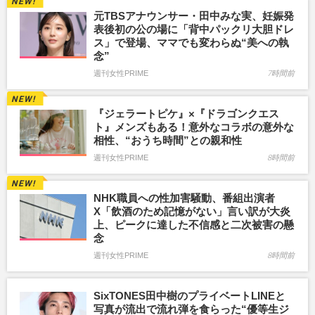
元TBSアナウンサー・田中みな実、妊娠発
表後初の公の場に「背中パックリ大胆ドレ
ス」で登場、ママでも変わらぬ“美への執
念”
週刊女性PRIME
7時間前
『ジェラートピケ』×『ドラゴンクエス
ト』メンズもある！意外なコラボの意外な
相性、“おうち時間”との親和性
週刊女性PRIME
8時間前
NHK職員への性加害騒動、番組出演者
X「飲酒のため記憶がない」言い訳が大炎
上、ピークに達した不信感と二次被害の懸
念
週刊女性PRIME
8時間前
SixTONES田中樹のプライベートLINEと
写真が流出で流れ弾を食らった“優等生ジ