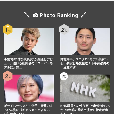
Photo Ranking
小栗旬の“非公表長女”が顔隠しデビ
野村周平、ユニクロ“モデル美女”・
ュー、透ける山田優の「スーパーモ
石田夢実と熱愛報道！下半身強調の
デルに」野…
「過激すぎ…
ぱーてぃーちゃん・信子、衝撃のす
NHK職員への性加害で“出禁”食らっ
っぴん姿に《ギャルメイクよりい
た〈5年前の番組出演者〉特定が進