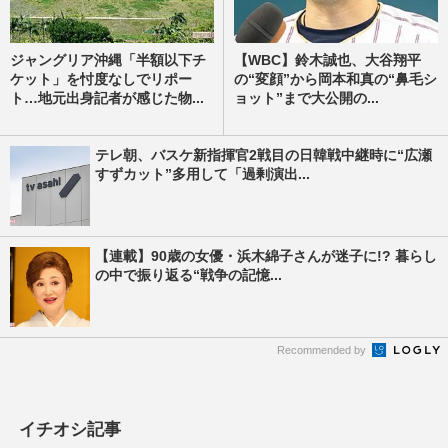
ジャングリア沖縄「半額以下チ
【WBC】鈴木誠也、大谷翔平
ケット」を忖度なしでリポー
の“変顔”から岡本和真の“鼻毛シ
ト…地元出身記者が感じた物...
ョット”まで大公開の...
テレ朝、バスケ新指揮官2戦目の日韓戦中継時に“広瀬
すずカット”多用して「過剰演出...
【連載】90歳の女優・浜木綿子さんが迷子に!? 暮らし
の中で振り返る“戦争の記憶...
Recommended by
イチオシ記事