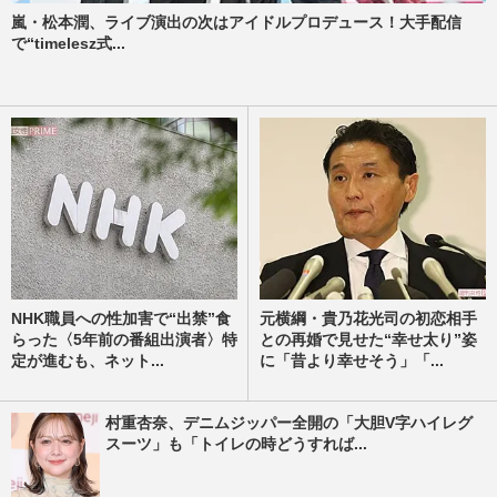
嵐・松本潤、ライブ演出の次はアイドルプロデュース！大手配信
で“timelesz式...
NHK職員への性加害で“出禁”食
元横綱・貴乃花光司の初恋相手
らった〈5年前の番組出演者〉特
との再婚で見せた“幸せ太り”姿
定が進むも、ネット...
に「昔より幸せそう」「...
村重杏奈、デニムジッパー全開の「大胆V字ハイレグ
スーツ」も「トイレの時どうすれば...