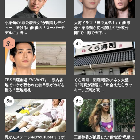
小栗旬の“非公表長女”が顔隠しデビ
大河ドラマ『豊臣兄弟！』山田涼
ュー、透ける山田優の「スーパーモ
介・栗原類ら初出演組の“扮装公
デルに」野…
開”で「顔で天下…
TBS日曜劇場『VIVANT』、県内各
くら寿司、閉店間際の“ネタ大盛
地でロケが行われた岐阜県がカギを
り”写真が話題に「出会えたらラッ
握る？聖地巡礼…
キー」広報が明…
乳がんステージ4のYouTuberミミポ
工藤静香が披露した“個性派”私服に