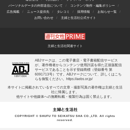
パーソナルデータの外部送信について
コンテンツ制作・編集ポリシー
広告掲載
ニュース提供先
タレコミ
採用情報
お知らせ一覧
お問い合わせ
主婦と生活社公式サイト
主婦と生活社関連サイト
ABJマークは、この電子書店・電子書籍配信サービス
が、著作権者からコンテンツ使用許諾を得た正規版配信
サービスであることを示す登録商標（登録番号 第
6091713号）です。ABJマークについて、詳しくはこち
らを御覧ください。
https://aebs.or.jp/
本サイトに掲載されているすべての⽂章・撮影写真の著作権は主婦と⽣活
社に帰属します。
他サイトや他媒体への無断転載・複製⾏為は固く禁⽌します。
COPYRIGHT © SHUFU TO SEIKATSU SHA CO.,LTD. All rights
reserved.