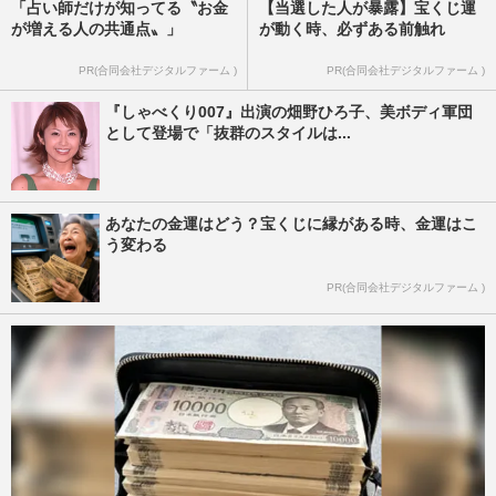
「占い師だけが知ってる〝お金
【当選した人が暴露】宝くじ運
が増える人の共通点〟」
が動く時、必ずある前触れ
PR(合同会社デジタルファーム )
PR(合同会社デジタルファーム )
『しゃべくり007』出演の畑野ひろ子、美ボディ軍団
として登場で「抜群のスタイルは...
あなたの金運はどう？宝くじに縁がある時、金運はこ
う変わる
PR(合同会社デジタルファーム )