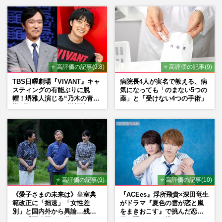
タル強すぎ」の実情
⭐ 高評価の記事(9.8)
⭐ 高評価の記事(9)
TBS日曜劇場『VIVANT』キャ
病院長4人が実名で教える、病
スティングの有能ぶりに脱
気になっても「のまない5つの
帽！堺雅人演じる“乃木の青年
薬」と「受けない4つの手術」
期”役は、そっくり説根強い
Mr.Children桜井和寿のバンド
マン長男・櫻井海音だった
⭐ 高評価の記事(9)
⭐ 高評価の記事(10)
《愛子さまの未来は》皇室典
『ACEes』浮所飛貴×深田竜生
範改正に「拙速」「女性差
がドラマ『夏色の雲が恋と嵐
別」と国内外から異論…残さ
をまきおこす』で挑んだ恋人
れた「再改正」の道
役、照れながら挑んだキュン