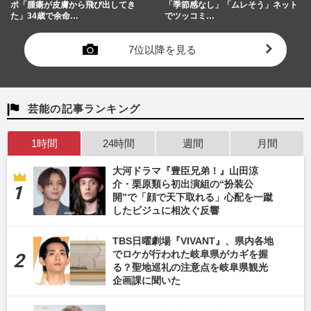
ポ「腫瘍が皮膚から飛び出してき
「季節感なし」「ムレそう」ネット
た」34歳で余命…
でツッコミ…
7位以降を見る
芸能の記事ランキング
1時間
24時間
週間
月間
大河ドラマ『豊臣兄弟！』山田涼
介・栗原類ら初出演組の“扮装公
開”で「顔で天下取れる」心配を一蹴
したビジュに相次ぐ反響
TBS日曜劇場『VIVANT』、県内各地
でロケが行われた岐阜県がカギを握
る？聖地巡礼の注意点を岐阜県観光
企画課に聞いた