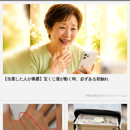
大谷翔平が「小さく見える」八村塁との圧
巻“大物”ツーショットに「サイズ感に脳が
バグる」ファン騒然
週刊女性PRIME
2025/10/3
大谷翔平と八村塁「夢のコラボ」に期待、
ドジャースの“切れ者”オーナーがNBAレ
イカーズ買収でファン騒然
週刊女性PRIME
2025/6/25
【当選した人が暴露】宝くじ運が動く時、必ずある前触れ
大谷翔平『SLAMDUNK』作者に「ありが
とうございますピョン」お茶目コメント
で“推し”のキャラが話題
PR(合同会社デジタルファーム )
週刊女性PRIME
2025/3/13