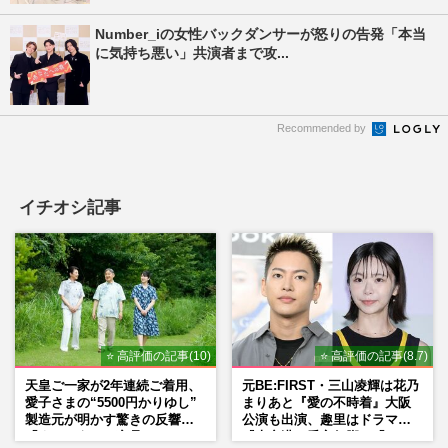
Number_iの女性バックダンサーが怒りの告発「本当
に気持ち悪い」共演者まで攻...
Recommended by
イチオシ記事
⭐ 高評価の記事(10)
⭐ 高評価の記事(8.7)
天皇ご一家が2年連続ご着用、
元BE:FIRST・三山凌輝は花乃
愛子さまの“5500円かりゆし”
まりあと『愛の不時着』大阪
製造元が明かす驚きの反響
公演も出演、趣里はドラマ
「まさかうちの商品とは…」
『大空港』番宣行脚に「メン