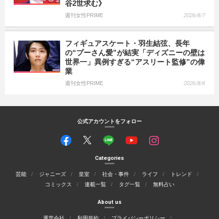
谷2世求む》
週刊女性PRIME
2026/8/7
フィギュアスケート・羽生結弦、長年
の“プーさん愛”が結実「ディズニーの壁は
世界一」異例すぎる“アスリート監修”の偉
業
週刊女性PRIME
2026/8/6
公式アカウントをフォロー
Categories
芸能
ジャニーズ
皇室
社会・事件
ライフ
トレンド
コミックス
連載一覧
タグ一覧
無料占い
About us
運営会社
利用規約
プライバシーポリシー