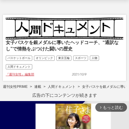
女子バスケを銀メダルに導いたヘッドコーチ、“通訳な
し”で情熱をぶつけた闘いの歴史
バスケットボール
オリンピック
東京五輪
スポーツ
人物
人間ドキュメント
『週刊女性』編集部
2021/10/9
週刊女性PRIME
連載
人間ドキュメント
女子バスケを銀メダルに導いた
広告の下にコンテンツが続きます
もっと読む
arrow_forward_ios