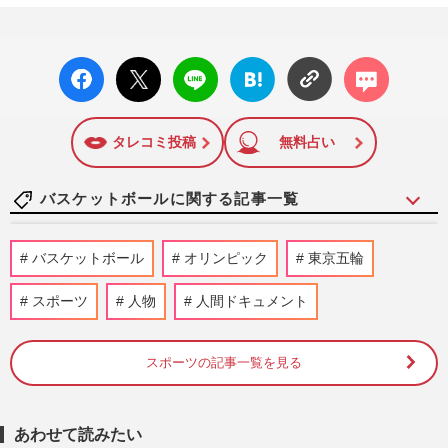
facebo
X ポス
LINE
はてな
コメン
ok い
ト
ブック
ト
いね
マーク
に追加
タレコミ投稿
無料占い
バスケットボールに関する記事一覧
テレ朝、バスケ新指揮官2戦目の日韓戦中
バスケットボール
オリンピック
東京五輪
継時に“広瀬すずカット”多用して「過剰演
出じゃん」演出にファン…
スポーツ
人物
人間ドキュメント
週刊女性PRIME
2026/3/2
スポーツの記事一覧を見る
元群馬県太田市長・清水聖義氏、Bリーグ
馬場雄大を「それほどでもない」とバッサ
リ！「残念だなぁ」妻・森…
週刊女性PRIME
2026/2/18
あわせて読みたい