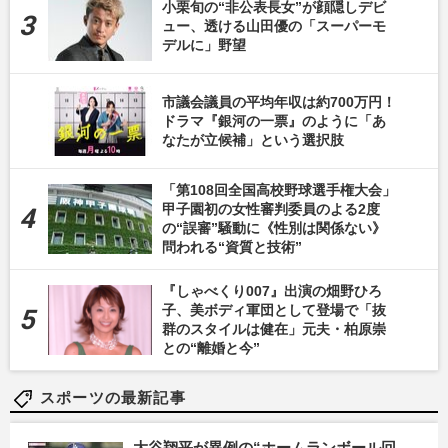
小栗旬の“非公表長女”が顔隠しデビ
ュー、透ける山田優の「スーパーモ
デルに」野望
市議会議員の平均年収は約700万円！
ドラマ『銀河の一票』のように「あ
なたが立候補」という選択肢
「第108回全国高校野球選手権大会」
甲子園初の女性審判委員のよる2度
の“誤審”騒動に《性別は関係ない》
問われる“資質と技術”
『しゃべくり007』出演の畑野ひろ
子、美ボディ軍団として登場で「抜
群のスタイルは健在」元夫・柏原崇
との“離婚と今”
スポーツの最新記事
大谷翔平が異例の“ホームランボール回