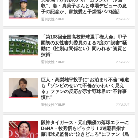
収”、妻・真美子さんと球場デビューの息
子の記念か、家族愛と子煩悩パパ秘話
週刊女性PRIME
2026/8/9
「第108回全国高校野球選手権大会」甲子
園初の女性審判委員のよる2度の“誤審”騒
動に《性別は関係ない》問われる“資質と
技術”
週刊女性PRIME
2026/8/9
巨人・高梨雄平投手に”お泊まり不倫”報道
も「ゾンビのせいで不倫がかわいく見え
る」ファンの反応が示す野球界の“不祥事
慣れ”
週刊女性PRIME
2026/8/7
阪神タイガース・元山飛優の落球エラーに
DeNA・牧秀悟もビックリ！2連覇目指す
藤川球児監督の“泣きどころ”にファン《鳥