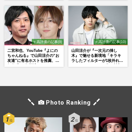
シーン秘話
⭐ 高評価の記事(9)
⭐ 高評価の記事(10)
二宮和也、YouTube『よにの
山田涼介が『一次元の挿し
ちゃんねる』で山田涼介の“お
木』で魅せる新境地「キラキ
友達”に有名ホストを推薦、歌
ラしたフィルターが1枚外れて
舞伎町に“急接近”でファン
くれたら」アイドル像を封印
「関わらないで！」
した覚悟
Photo Ranking