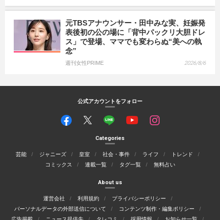
元TBSアナウンサー・田中みな実、妊娠発
表後初の公の場に「背中パックリ大胆ドレ
ス」で登場、ママでも変わらぬ“美への執
念”
週刊女性PRIME
2026/8/6
公式アカウントをフォロー
Categories
芸能
ジャニーズ
皇室
社会・事件
ライフ
トレンド
コミックス
連載一覧
タグ一覧
無料占い
About us
運営会社
利用規約
プライバシーポリシー
パーソナルデータの外部送信について
コンテンツ制作・編集ポリシー
広告掲載
ニュース提供先
タレコミ
採用情報
お知らせ一覧