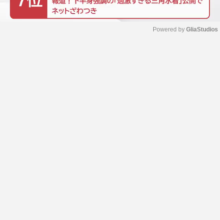
Powered by 
GliaStudios
M
u
t
e