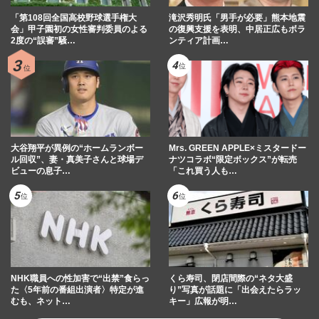
「第108回全国高校野球選手権大
滝沢秀明氏「男手が必要」熊本地震
会」甲子園初の女性審判委員のよる
の復興支援を表明、中居正広もボラ
2度の“誤審”騒…
ンティア計画…
大谷翔平が異例の“ホームランボー
Mrs. GREEN APPLE×ミスタードー
ル回収”、妻・真美子さんと球場デ
ナツコラボ“限定ボックス”が転売
ビューの息子…
「これ買う人も…
NHK職員への性加害で“出禁”食らっ
くら寿司、閉店間際の“ネタ大盛
た〈5年前の番組出演者〉特定が進
り”写真が話題に「出会えたらラッ
むも、ネット…
キー」広報が明…