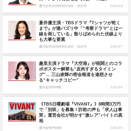
週刊女性2026年8月18日・25日号
2026/8/8
蒼井優主演・TBSドラマ『Tシャツが乾く
まで』が激バズリ中「“考察ドラマ”とは一
線を画している」散りばめられた伏線より
も大事な要素
週刊女性2026年8月18日・25日号
2026/8/7
趣里主演ドラマ『大空港』が税関とのコラ
ボポスター解禁も“皮肉すぎるタイミン
グ”… 三山凌輝の密会報道を連想させ
る“キャッチコピー”
週刊女性PRIME
2026/8/6
《TBS日曜劇場『VIVANT』》8時間3万円
で「別班」を募集！詐欺の声も「求人は事
実」運営会社が明かす“激レア”バイトの真
相
週刊女性PRIME
2026/8/6