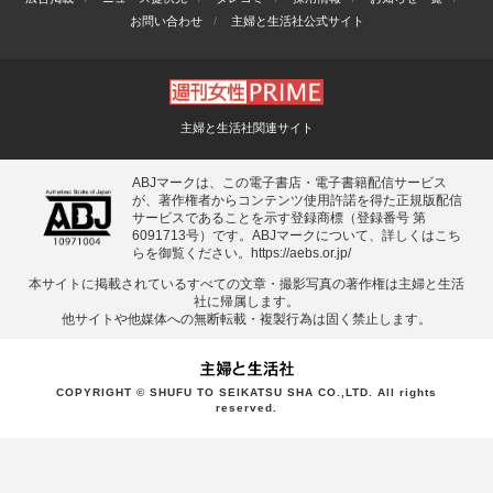
お問い合わせ
主婦と生活社公式サイト
主婦と生活社関連サイト
ABJマークは、この電子書店・電子書籍配信サービス
が、著作権者からコンテンツ使用許諾を得た正規版配信
サービスであることを示す登録商標（登録番号 第
6091713号）です。ABJマークについて、詳しくはこち
らを御覧ください。
https://aebs.or.jp/
本サイトに掲載されているすべての⽂章・撮影写真の著作権は主婦と⽣活
社に帰属します。
他サイトや他媒体への無断転載・複製⾏為は固く禁⽌します。
COPYRIGHT © SHUFU TO SEIKATSU SHA CO.,LTD. All rights
reserved.