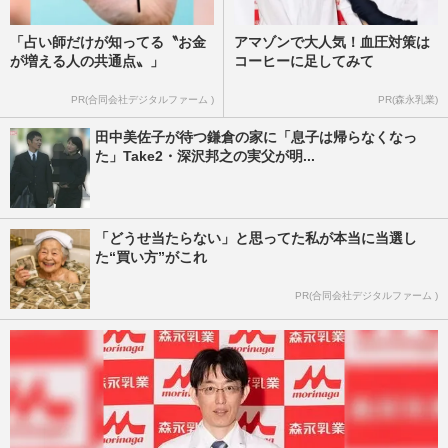
「占い師だけが知ってる〝お金
アマゾンで大人気！血圧対策は
が増える人の共通点〟」
コーヒーに足してみて
PR(合同会社デジタルファーム )
PR(森永乳業)
田中美佐子が待つ鎌倉の家に「息子は帰らなくなっ
た」Take2・深沢邦之の実父が明...
「どうせ当たらない」と思ってた私が本当に当選し
た“買い方”がこれ
PR(合同会社デジタルファーム )