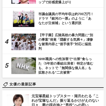
ップで好感度爆上がり
市議会議員の平均年収は約700万円！
ドラマ『銀河の一票』のように「あ
なたが立候補」という選択肢
【甲子園】広陵高校の暴力問題に“別
の事案”発覚「隠蔽する気満々」凄惨
な被害内容と“後手後手”対応に猛批
判
NHK職員への性加害で“出禁”食らっ
た〈5年前の番組出演者〉特定が進む
も、ネットで「無関係な個人名」も
拡散される“二次被害”
女優の最新記事
元宝塚星組トップスター・湖月わたる「こ
れが宝塚なんだ」振り返るかけがえのない
日々、夢の現在地と“男役”への思い