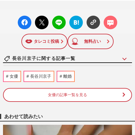
facebo
X ポス
LINE
はてな
コメン
ok い
ト
ブック
ト
いね
マーク
に追加
タレコミ投稿
無料占い
長谷川京子に関する記事一覧
長谷川京子「目のやり場に困る」背中パッ
女優
長谷川京子
離婚
クリな大胆ドレス姿を披露…アラフィフ間
近も止まらぬ“美魔女”ぶ…
週刊女性PRIME
2026/6/19
女優の記事一覧を見る
石原さとみ、広末涼子、長谷川京子、昭和
は薄い唇、平成はぷっくりリップからの
あわせて読みたい
「ゆらぎある唇」唇の“トレ…
週刊女性PRIME
2025/8/11