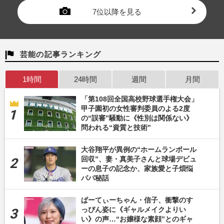
7位以降を見る
芸能の記事ランキング
1時間
24時間
週間
月間
「第108回全国高校野球選手権大会」
甲子園初の女性審判委員のよる2度
の“誤審”騒動に《性別は関係ない》
問われる“資質と技術”
大谷翔平が異例の“ホームランボール
回収”、妻・真美子さんと球場デビュ
ーの息子の記念か、家族愛と子煩悩
パパ秘話
ぱーてぃーちゃん・信子、衝撃のす
っぴん姿に《ギャルメイクよりい
い》の声…“お嬢様な素顔”とのギャ