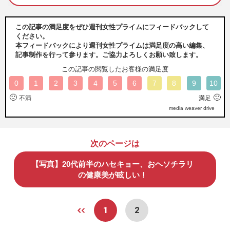
この記事の満足度をぜひ週刊女性プライムにフィードバックして
ください。
本フィードバックにより週刊女性プライムは満足度の高い編集、
記事制作を行って参ります。ご協力よろしくお願い致します。
この記事の閲覧したお客様の満足度
0
1
2
3
4
5
6
7
8
9
10
🙁
🙂
不満
満足
media weaver drive
次のページは
【写真】20代前半のハセキョー、おヘソチラリ
の健康美が眩しい！
1
2