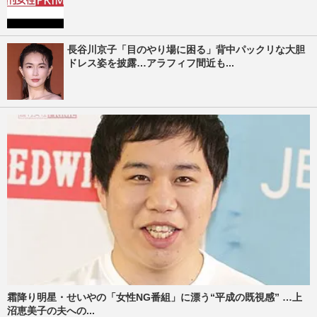
長谷川京子「目のやり場に困る」背中パックリな大胆
ドレス姿を披露…アラフィフ間近も...
霜降り明星・せいやの「女性NG番組」に漂う“平成の既視感” …上
沼恵美子の夫への...