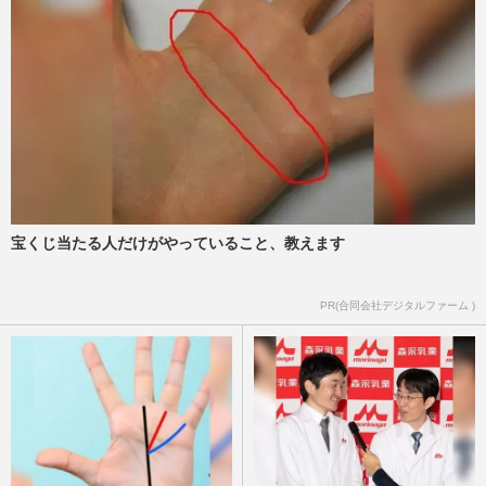
長谷川京子、ミニ丈にルーズソックスの最
新近影が「アラフィフでこれは最強」美し
すぎる私服ショットに大反…
週刊女性PRIME
2025/6/21
長谷川京子46歳の美しすぎる“ほうれい線
ゼロ”衝撃すっぴん姿が波紋「全くシワが
ないのが逆に怖い」
週刊女性PRIME
2025/3/26
宝くじ当たる人だけがやっていること、教えます
長谷川京子が『酒のツマミになる話』で吐
PR(合同会社デジタルファーム )
露した“加齢の苦悩”に総ツッコミ、46歳の
美魔女キャラがもはやネ…
週刊女性PRIME
2025/2/11