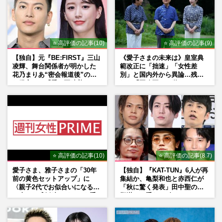
⭐ 高評価の記事(10)
⭐ 高評価の記事(9)
【独自】元『BE:FIRST』三山
《愛子さまの未来は》皇室典
凌輝、舞台関係者が明かした
範改正に「拙速」「女性差
花乃まりあ“密会報道後”の呆
別」と国内外から異論…残さ
れ発言と、『愛の不時着』の
れた「再改正」の道
劇場が答えた共演舞台の行方
⭐ 高評価の記事(10)
⭐ 高評価の記事(8.7)
愛子さま、雅子さまの「30年
【独自】『KAT-TUN』6人が再
前の黄色セットアップ」に
集結か、亀梨和也と赤西仁が
〈親子2代でお似合いになる〉
「秋に驚く発表」田中聖の刑
の声、ご成婚時のドレスも手
期満了と重なる“匂わせ”では
がけた森英恵さんとの絆
ない理由