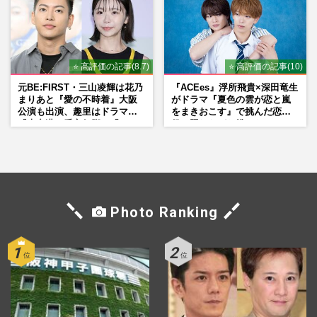
⭐ 高評価の記事(8.7)
⭐ 高評価の記事(10)
元BE:FIRST・三山凌輝は花乃
『ACEes』浮所飛貴×深田竜生
まりあと『愛の不時着』大阪
がドラマ『夏色の雲が恋と嵐
公演も出演、趣里はドラマ
をまきおこす』で挑んだ恋人
『大空港』番宣行脚に「メン
役、照れながら挑んだキュン
タル強すぎ」の実情
シーン秘話
Photo Ranking