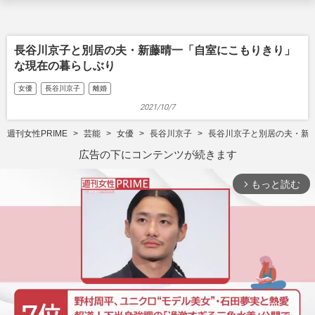
長谷川京子と別居の夫・新藤晴一「自室にこもりきり」
な現在の暮らしぶり
女優
長谷川京子
離婚
2021/10/7
週刊女性PRIME
芸能
女優
長谷川京子
長谷川京子と別居の夫・新
広告の下にコンテンツが続きます
もっと読む
arrow_forward_ios