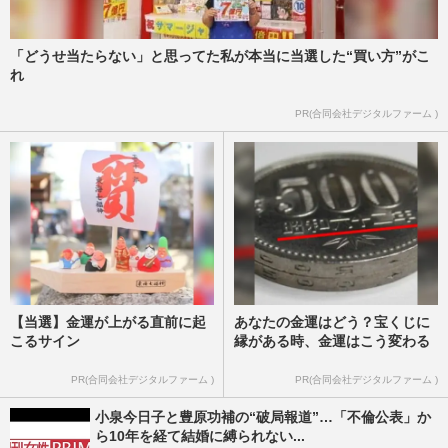
「どうせ当たらない」と思ってた私が本当に当選した“買い方”がこ
れ
PR(合同会社デジタルファーム )
【当選】金運が上がる直前に起
あなたの金運はどう？宝くじに
こるサイン
縁がある時、金運はこう変わる
PR(合同会社デジタルファーム )
PR(合同会社デジタルファーム )
小泉今日子と豊原功補の“破局報道”…「不倫公表」か
ら10年を経て結婚に縛られない...