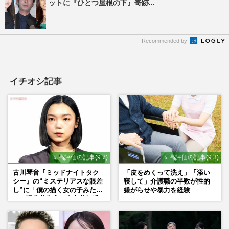
ットに『ひとつ屋根の下』奇跡...
Recommended by
イチオシ記事
⭐ 高評価の記事(9.7)
⭐ 高評価の記事(9.3)
古川琴音『ミッドナイトタク
「皮をめくって洗え」「添い
シー』の“ミステリアスな眼差
寝して」介護職の半数が性的
し”に「僕の描く女の子みた
嫌がらせや暴力を経験
い」現代美術家・奈良美智氏
もSNSで“公認”