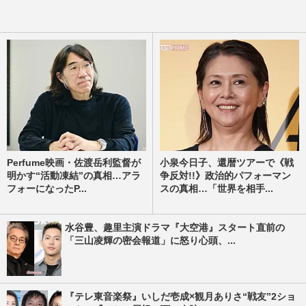
Perfume映画・佐渡岳利監督が
小泉今日子、還暦ツアーで《戦
明かす“活動凍結”の真相…アラ
争反対!!》政治的パフォーマン
フォーになったP...
スの真相…「世界を相手...
水谷豊、趣里主演ドラマ『大空港』スタート直前の
「三山凌輝の密会報道」に怒り心頭、...
『テレ東音楽祭』いしだ壱成×観月ありさ“戦友”2ショ