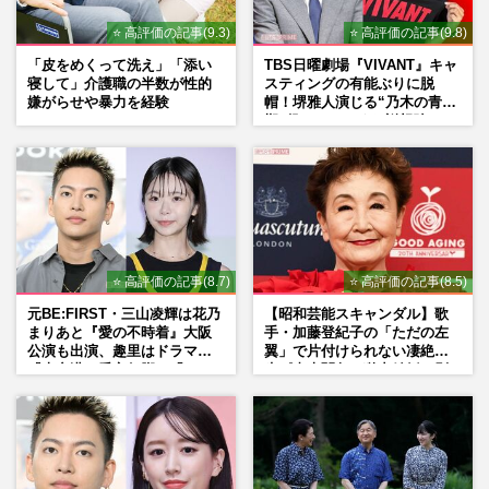
⭐ 高評価の記事(9.3)
⭐ 高評価の記事(9.8)
「皮をめくって洗え」「添い
TBS日曜劇場『VIVANT』キャ
寝して」介護職の半数が性的
スティングの有能ぶりに脱
嫌がらせや暴力を経験
帽！堺雅人演じる“乃木の青年
期”役は、そっくり説根強い
Mr.Children桜井和寿のバンド
マン長男・櫻井海音だった
⭐ 高評価の記事(8.7)
⭐ 高評価の記事(8.5)
元BE:FIRST・三山凌輝は花乃
【昭和芸能スキャンダル】歌
まりあと『愛の不時着』大阪
手・加藤登紀子の「ただの左
公演も出演、趣里はドラマ
翼」で片付けられない凄絶半
『大空港』番宣行脚に「メン
生《東大闘争、獄中結婚、別
タル強すぎ」の実情
荘で内ゲバ事件》