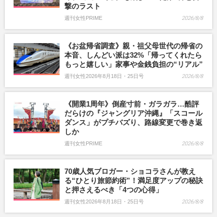
撃のラスト
週刊女性PRIME
2026/8/8
《お盆帰省調査》親・祖父母世代の帰省の
本音、しんどい派は32%「帰ってくれたら
もっと嬉しい」家事や金銭負担の“リアル”
週刊女性2026年8月18日・25日号
2026/8/8
《開業1周年》倒産寸前・ガラガラ…酷評
だらけの『ジャングリア沖縄』「スコール
ダンス」がプチバズり、路線変更で巻き返
しか
週刊女性PRIME
2026/8/8
70歳人気ブロガー・ショコラさんが教え
る“ひとり旅節約術”！満足度アップの秘訣
と押さえるべき「4つの心得」
週刊女性2026年8月18日・25日号
2026/8/8