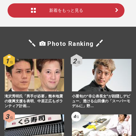
新着をもっと見る
Photo Ranking
滝沢秀明氏「男手が必要」熊本地震
小栗旬の“非公表長女”が顔隠しデビ
の復興支援を表明、中居正広もボラ
ュー、透ける山田優の「スーパーモ
ンティア計画…
デルに」野…