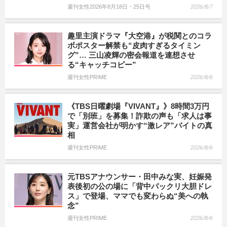
週刊女性2026年8月18日・25日号
2026/8/7
趣里主演ドラマ『大空港』が税関とのコラ
ボポスター解禁も“皮肉すぎるタイミン
グ”… 三山凌輝の密会報道を連想させ
る“キャッチコピー”
週刊女性PRIME
2026/8/6
《TBS日曜劇場『VIVANT』》8時間3万円
で「別班」を募集！詐欺の声も「求人は事
実」運営会社が明かす“激レア”バイトの真
相
週刊女性PRIME
2026/8/6
元TBSアナウンサー・田中みな実、妊娠発
表後初の公の場に「背中パックリ大胆ドレ
ス」で登場、ママでも変わらぬ“美への執
念”
週刊女性PRIME
2026/8/6