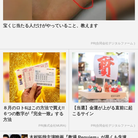
宝くじ当たる人だけがやっていること、教えます
PR(合同会社デジタルファーム )
８月のロト6はこの方法で買え!!
【当選】金運が上がる直前に起
６つの数字が『完全一致』する
こるサイン
方法
PR(株式会社MURA)
PR(合同会社デジタルファーム )
木村拓哉主演映画『教場 Requiem』が早くも失速、