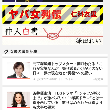
女優の最新記事
元宝塚星組トップスター・湖月わたる「こ
れが宝塚なんだ」振り返るかけがえのない
日々、夢の現在地と“男役”への思い
週刊女性2026年8月18日・25日号
8時間前
蒼井優主演・TBSドラマ『Tシャツが乾く
まで』が激バズリ中「“考察ドラマ”とは一
線を画している」散りばめられた伏線より
も大事な要素