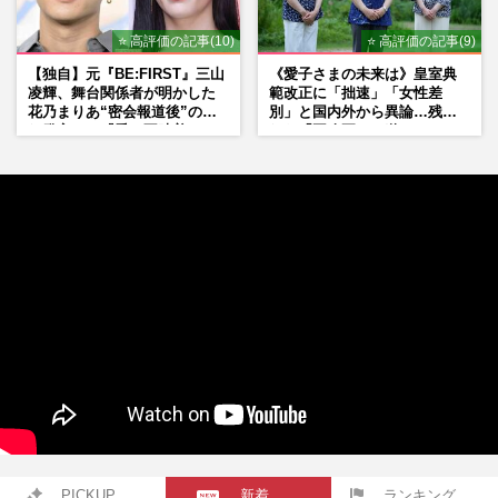
⭐ 高評価の記事(10)
⭐ 高評価の記事(9)
【独自】元『BE:FIRST』三山
《愛子さまの未来は》皇室典
凌輝、舞台関係者が明かした
範改正に「拙速」「女性差
花乃まりあ“密会報道後”の呆
別」と国内外から異論…残さ
れ発言と、『愛の不時着』の
れた「再改正」の道
劇場が答えた共演舞台の行方
PICKUP
新着
ランキング