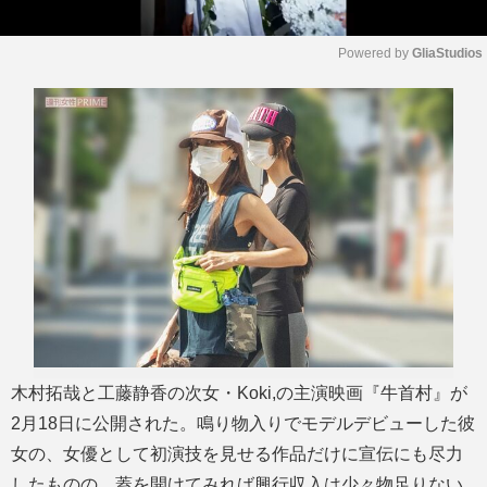
Powered by 
GliaStudios
M
u
t
e
木村拓哉と工藤静香の次女・Koki,の主演映画『牛首村』が
2月18日に公開された。鳴り物入りでモデルデビューした彼
女の、女優として初演技を見せる作品だけに宣伝にも尽力
したものの、蓋を開けてみれば興行収入は少々物足りない