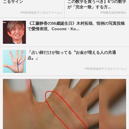
こるサイン
この数字を買うべき】6つの数字
が「完全一致」する方...
PR(合同会社デジタルファーム )
PR(株式会社MURA)
《工藤静香の56歳誕生日》木村拓哉、恒例の写真投稿
で愛情表現、Cocomi・Ko...
「占い師だけが知ってる〝お金が増える人の共通
点〟」
PR(合同会社デジタルファーム )