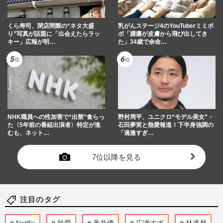
くら寿司、閉店間際の“ネタ大盛
乳がんステージ4のYouTuberミミポ
り”写真が話題に「出会えたらラッ
ポ「腫瘍が皮膚から飛び出してき
キー」広報が明…
た」34歳で余命…
NHK職員への性加害で“出禁”食らっ
野村周平、ユニクロ“モデル美女”・
た〈5年前の番組出演者〉特定が進
石田夢実と熱愛報道！下半身強調の
むも、ネット…
「過激すぎ…
7位以降を見る
注目のタグ