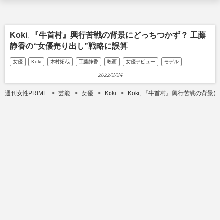
Koki, 『牛首村』興行苦戦の背景にどっちつかず？ 工藤
静香の“女優売り出し”戦略に誤算
女優
Koki
木村拓哉
工藤静香
映画
女優デビュー
モデル
2022/2/24
週刊女性PRIME
芸能
女優
Koki
Koki, 『牛首村』興行苦戦の背