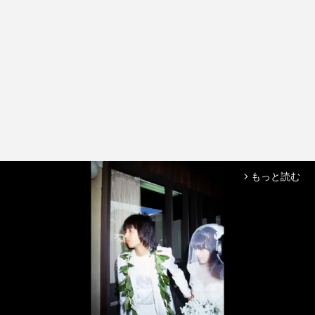
もっと読む
arrow_forward_ios