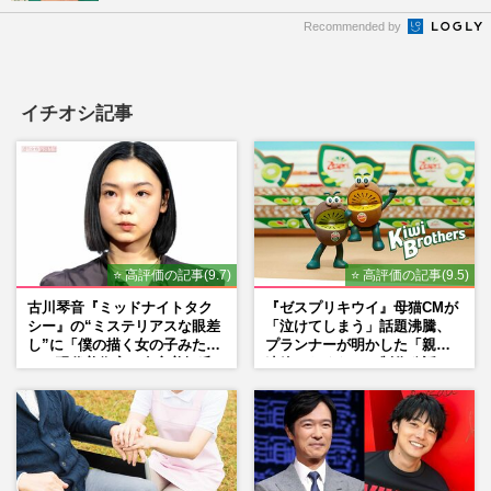
Recommended by
イチオシ記事
⭐ 高評価の記事(9.7)
⭐ 高評価の記事(9.5)
古川琴音『ミッドナイトタク
『ゼスプリキウイ』母猫CMが
シー』の“ミステリアスな眼差
「泣けてしまう」話題沸騰、
し”に「僕の描く女の子みた
プランナーが明かした「親に
い」現代美術家・奈良美智氏
連絡したくなる」制作秘話
もSNSで“公認”