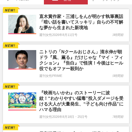
直木賞作家・三浦しをんが明かす執筆裏話
「暗い話を書いてスッキリ」自らの不可解
な夢から生まれた新境地
週刊女性2026年8月11日号
3時間前
ニトリの「Nクールおじさん」清水伸が朝
ドラ『風、薫る』だけじゃな『マイ・フィ
クション』『告白』で怪演！今後はヒール
役でもオファー殺到か
週刊女性PRIME
5時間前
『映画ちいかわ』のストーリーに波
紋！“わかりやすい猛毒”投入ダメージを受
ける大人が大量発生、“子ども向け作品”に
ハマる理由
週刊女性2026年8月18日・25日号
7時間前