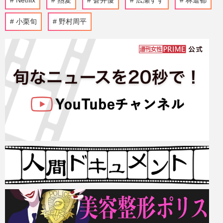
Netflix
熱愛
蒼井優
広瀬すず
林遣都
小栗旬
野村周平