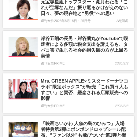
元宝塚星組トップスター・湖月わたる「こ
れが宝塚なんだ」振り返るかけがえのない
日々、夢の現在地と“男役”への思い
週刊女性2026年8月18日・25日号
8時間前
岸谷五朗の長男・岸谷蘭丸がYouTubeで喫
煙者による多額の税金支出を訴えるも、タ
バコ害で生じる社会的損失額の方が上回る
実情
週刊女性PRIME
2026/8/8
Mrs. GREEN APPLE×ミスタードーナツコ
ラボ“限定ボックス”が転売「これ買う人も
すごい」と賛否、懸念される店頭販売への
影響
週刊女性PRIME
2026/8/8
『映画ちいかわ 人魚の島のひみつ』入場
者特典第2弾にボンボンドロップシール配
布、“ファン以外”も飛びついた第1弾と衝