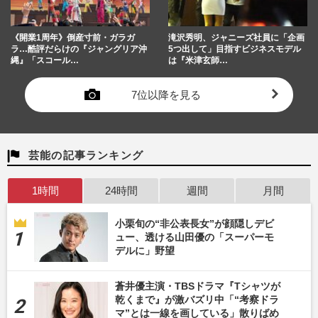
《開業1周年》倒産寸前・ガラガ
滝沢秀明、ジャニーズ社員に「企画
ラ…酷評だらけの『ジャングリア沖
5つ出して」目指すビジネスモデル
縄』「スコール…
は『米津玄師…
7位以降を見る
芸能の記事ランキング
1時間
24時間
週間
月間
小栗旬の“非公表長女”が顔隠しデビ
ュー、透ける山田優の「スーパーモ
デルに」野望
蒼井優主演・TBSドラマ『Tシャツが
乾くまで』が激バズリ中「“考察ドラ
マ”とは一線を画している」散りばめ