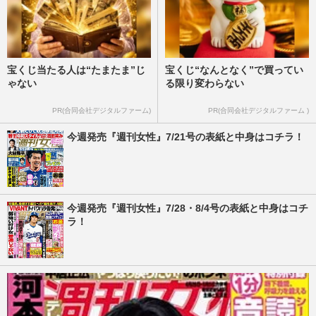
宝くじ当たる人は“たまたま”じ
宝くじ“なんとなく”で買ってい
ゃない
る限り変わらない
PR(合同会社デジタルファーム)
PR(合同会社デジタルファーム )
今週発売『週刊女性』7/21号の表紙と中身はコチラ！
今週発売『週刊女性』7/28・8/4号の表紙と中身はコチ
ラ！