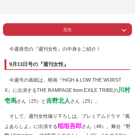
目次
Page 1
ー 9月13日号の『週刊女性』
今週発売の『週刊女性』の中身をご紹介！
9月13日号の『週刊女性』
今週号の表紙は、映画『HiGH & LOW THE WORST
川村
X』に出演するTHE RAMPAGE from EXILE TRIBEの
壱馬
吉野北人
さん（25）と
さん（25）。
そして、週刊女性撮り下ろしは、プレミアムドラマ『風
稲垣吾郎
よあらしよ』に出演する
さん（48）。舞台『野