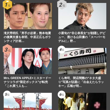
滝沢秀明氏「男手が必要」熊本地震
小栗旬の“非公表長女”が顔隠しデビ
の復興支援を表明、中居正広もボラ
ュー、透ける山田優の「スーパーモ
ンティア計画…
デルに」野…
Mrs. GREEN APPLE×ミスタードー
くら寿司、閉店間際の“ネタ大盛
ナツコラボ“限定ボックス”が転売
り”写真が話題に「出会えたらラッ
「これ買う人も…
キー」広報が明…