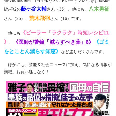
鴨-Vildanden-』で4年振りのストレートプレイをするKis-
藤ヶ谷太輔
八木勇征
My-Ft2の
さん（35）。他にも、
荒木飛羽
さん（25）、
さん（16）です。
《ピーラー「ラクラク」時短レシピ11​
他にも
》
《医師が警鐘「減らすべき薬」6
》
《ゴミ
、
をとことん減らす知恵》
など盛りだくさんです。
ほかにも、芸能＆社会ニュースに加え、気になる情報が
満載。お買い逃しなく！