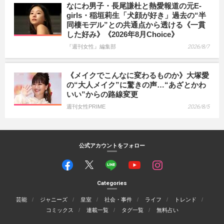
なにわ男子・長尾謙杜と熱愛報道の元E-
girls・稲垣莉生「犬顔が好き」過去の“半
同棲モデル”との共通点から透ける《一貫
した好み》《2026年8月Choice》
『週刊女性』編集部
2026/8/7
《メイクでこんなに変わるものか》大塚愛
の“大人メイク”に驚きの声…“あざとかわ
いい”からの路線変更
週刊女性PRIME
2026/8/5
公式アカウントをフォロー
Categories
芸能
ジャニーズ
皇室
社会・事件
ライフ
トレンド
コミックス
連載一覧
タグ一覧
無料占い