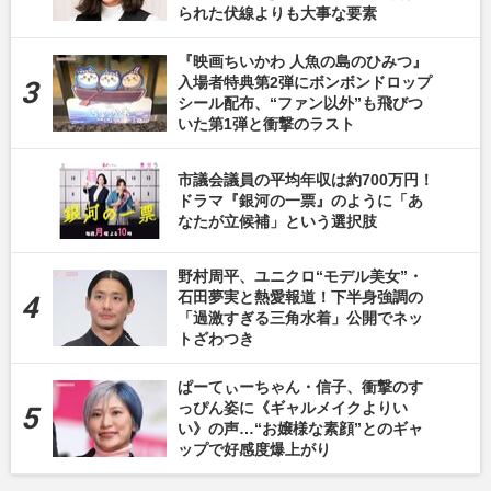
られた伏線よりも大事な要素
『映画ちいかわ 人魚の島のひみつ』
入場者特典第2弾にボンボンドロップ
シール配布、“ファン以外”も飛びつ
いた第1弾と衝撃のラスト
市議会議員の平均年収は約700万円！
ドラマ『銀河の一票』のように「あ
なたが立候補」という選択肢
野村周平、ユニクロ“モデル美女”・
石田夢実と熱愛報道！下半身強調の
「過激すぎる三角水着」公開でネッ
トざわつき
ぱーてぃーちゃん・信子、衝撃のす
っぴん姿に《ギャルメイクよりい
い》の声…“お嬢様な素顔”とのギャ
ップで好感度爆上がり