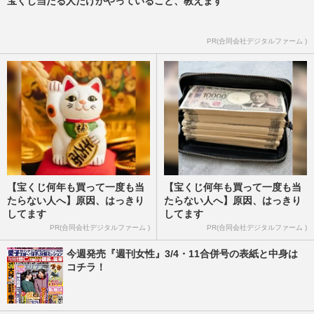
宝くじ当たる人だけがやっていること、教えます
チュエーションが謎すぎ」
週刊女性PRIME
2025/4/8
PR(合同会社デジタルファーム )
【宝くじ何年も買って一度も当
【宝くじ何年も買って一度も当
たらない人へ】原因、はっきり
たらない人へ】原因、はっきり
してます
してます
PR(合同会社デジタルファーム )
PR(合同会社デジタルファーム )
今週発売『週刊女性』3/4・11合併号の表紙と中身は
コチラ！