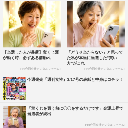
【当選した人が暴露】宝くじ運
「どうせ当たらない」と思って
が動く時、必ずある前触れ
た私が本当に当選した“買い
方”がこれ
PR(合同会社デジタルファーム )
PR(合同会社デジタルファーム )
今週発売『週刊女性』3/17号の表紙と中身はコチラ！
「宝くじを買う前に〇〇をするだけです」金運上昇で
当選者が続出
PR(合同会社デジタルファーム)