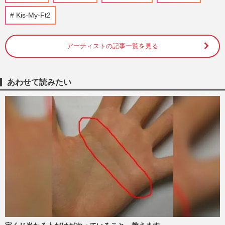
Kis-My-Ft2
今田美桜、雑誌『an・an』の表紙で可憐
なヒロインから“イケメン”に激変、ファン
を射抜く「クールな視線」…
アーティストの記事一覧を見る
週刊女性PRIME
2025/10/10
あわせて読みたい
深田恭子、5年ぶり写真集発売でブラトッ
プ姿を披露も「目に力ない」 体調不良を
乗り越えたはずが消えない懸…
週刊女性PRIME
2025/8/6
佐藤健、ファッション誌『NYLON
JAPAN』で“ビジュアル系”に激変してフ
ァン騒然 “正統派イケメン”卒業…
週刊女性PRIME
2025/7/25
Travis Japan松田元太、雑誌『anan』の表
紙で筋肉美を披露も止まらぬツッコミ「シ