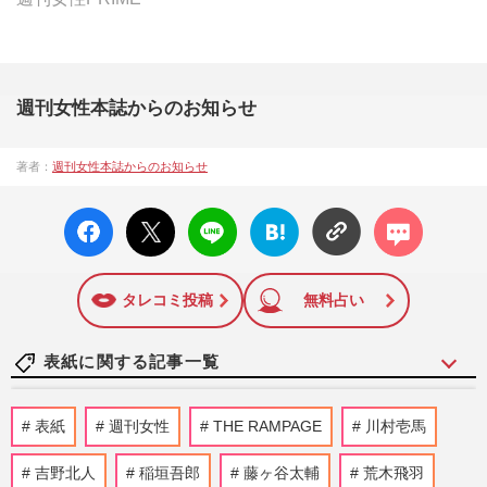
週刊女性本誌からのお知らせ
著者：
週刊女性本誌からのお知らせ
facebo
X ポス
LINE
はてな
コメン
ok い
ト
ブック
ト
いね
マーク
に追加
タレコミ投稿
無料占い
表紙に関する記事一覧
『Snow Man』メンバー全員が“パンダ
表紙
週刊女性
THE RAMPAGE
川村壱馬
姿”の可愛すぎる『anan』表紙が売り切れ
で「メルカリで出品」転売に発…
吉野北人
稲垣吾郎
藤ヶ谷太輔
荒木飛羽
週刊女性PRIME
2025/12/4