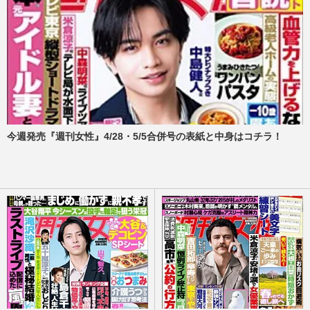
今週発売『週刊女性』4/28・5/5合併号の表紙と中身はコチラ！