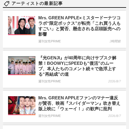
アーティストの最新記事
Mrs. GREEN APPLE×ミスタードーナツコ
ラボ“限定ボックス”が転売「これ買う人も
すごい」と賛否、懸念される店頭販売への
影響
週刊女性PRIME
2時間前
『光GENJI』が40周年に向けサブスク解
禁！BOOWYにSPEEDも“復活”のムー
ブ、本人たちのコメント続々で急浮上す
る“再結成”の道
週刊女性PRIME
2026/8/7
Mrs. GREEN APPLEファンのマナー違反
が賛否、映画『スパイダーマン』吹き替え
版上映に「ウェーイ！」の歓声に批判
週刊女性PRIME
2026/8/7