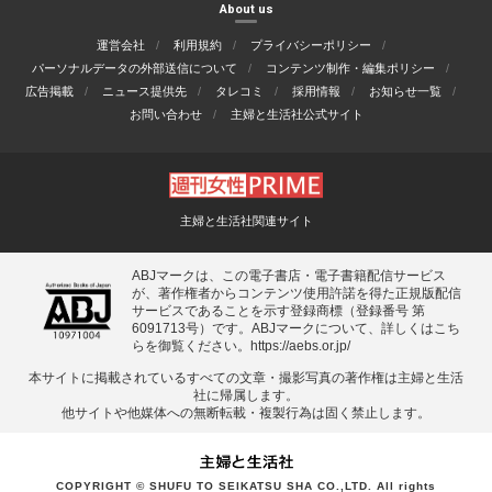
About us
運営会社
利用規約
プライバシーポリシー
パーソナルデータの外部送信について
コンテンツ制作・編集ポリシー
広告掲載
ニュース提供先
タレコミ
採用情報
お知らせ一覧
お問い合わせ
主婦と生活社公式サイト
主婦と生活社関連サイト
ABJマークは、この電子書店・電子書籍配信サービス
が、著作権者からコンテンツ使用許諾を得た正規版配信
サービスであることを示す登録商標（登録番号 第
6091713号）です。ABJマークについて、詳しくはこち
らを御覧ください。
https://aebs.or.jp/
本サイトに掲載されているすべての⽂章・撮影写真の著作権は主婦と⽣活
社に帰属します。
他サイトや他媒体への無断転載・複製⾏為は固く禁⽌します。
COPYRIGHT © SHUFU TO SEIKATSU SHA CO.,LTD. All rights