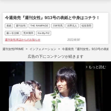
今週発売『週刊女性』9/13号の表紙と中身はコチラ！
表紙
週刊女性
THE RAMPAGE
川村壱馬
吉野北人
稲垣吾郎
藤ヶ谷太輔
荒木飛羽
Kis-My-Ft2
週刊女性本誌からのお知らせ
2022/8/30
週刊女性PRIME
インフォメーション
今週発売『週刊女性』9/13号の表
広告の下にコンテンツが続きます
もっと読む
arrow_forward_ios