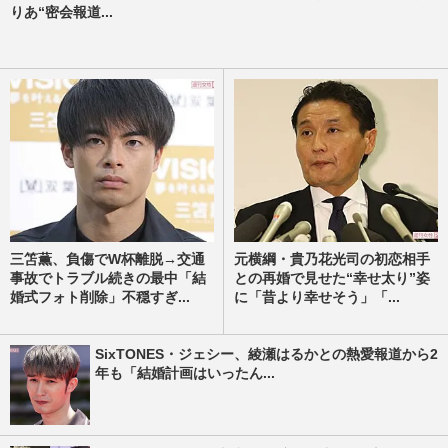
りあ“密会報道...
三笘薫、負傷でW杯離脱→交通
元横綱・貴乃花光司の初恋相手
事故でトラブル続きの最中「結
との再婚で見せた“幸せ太り”姿
婚式フォト削除」不穏すぎ...
に「昔より幸せそう」「...
SixTONES・ジェシー、綾瀬はるかとの熱愛報道から2
年も「結婚計画はいったん...