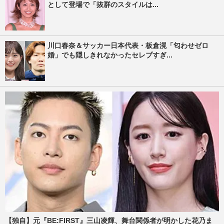
として登場で「抜群のスタイルは...
川口春奈＆サッカー日本代表・板倉滉「匂わせゼロ
婚」でも隠しきれなかったセレブすぎ...
【独自】元『BE:FIRST』三山凌輝、舞台関係者が明かした花乃ま