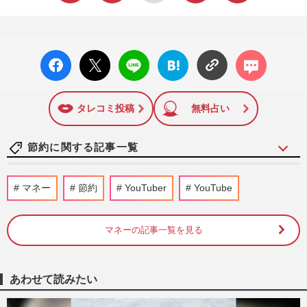
facebo
X ポス
LINE
はてな
コメン
ok い
ト
ブック
ト
いね
マーク
に追加
タレコミ投稿
無料占い
節約に関する記事一覧
《生活費が浮く優待株14選》年間20万〜
マネー
節約
YouTuber
YouTube
30万円おトクに! 200銘柄保有の“達人主
婦”が伝授する投資のコツ
週刊女性2026年8月11日号
2026/8/2
マネーの記事一覧を見る
〈夏にやりがちなNG節約〉電気代・食
費・レジャー費の「よかれと思って逆効果
あわせて読みたい
も」…本当にやるべき家計防衛…
週刊女性2026年7月21日号
2026/7/12