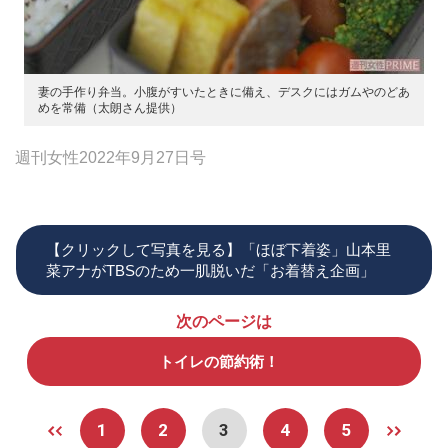
妻の手作り弁当。小腹がすいたときに備え、デスクにはガムやのどあ
めを常備（太朗さん提供）
週刊女性2022年9月27日号
【クリックして写真を見る】「ほぼ下着姿」山本里
菜アナがTBSのため一肌脱いだ「お着替え企画」
次のページは
トイレの節約術！
1
2
3
4
5