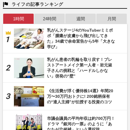
ライフの記事ランキング
1時間
24時間
週間
月間
乳がんステージ4のYouTuberミミポ
ポ「腫瘍が皮膚から飛び出してき
た」34歳で余命宣告から5年「大きな
学び」
乳がん患者の乳輪を取り戻す！ブレ
ストアートメイク第一人者・岩元淑
子さんの挑戦と「ハードルしかな
い」啓発の“壁”
《生活費が浮く優待株14選》年間20
万〜30万円おトクに! 200銘柄保有
の“達人主婦”が伝授する投資のコツ
市議会議員の平均年収は約700万円！
ドラマ『銀河の一票』のように「あ
なたが立候補」という選択肢