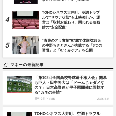
TOHOシネマズ大井町、空調トラブ
ルで“サウナ状態”も上映強行か、運
営は「取材お断わり」問われる映画
館の“安全配慮”
“奇跡のアラ古希”67歳で体脂肪18％
の中野ちさとさんが実践する「3つの
習慣」と「むくみケア」を公開
マネーの最新記事
「第108回全国高校野球選手権大会」開幕
も巨人・田中将大は「ドームじゃダメな
の？」日本高野連が甲子園開催に固執す
る“カネの事情”
週刊女性PRIME
2026/8/5
TOHOシネマズ大井町、空調トラブル