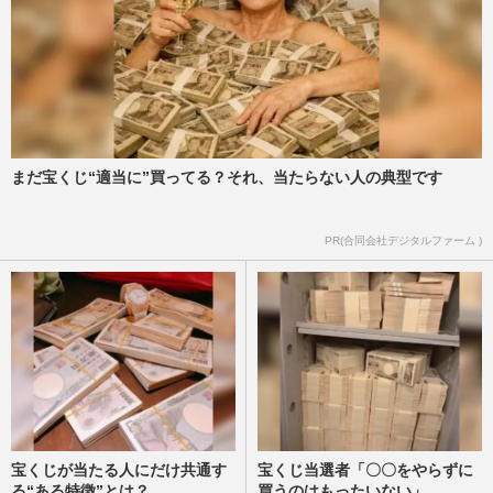
まだ宝くじ“適当に”買ってる？それ、当たらない人の典型です
PR(合同会社デジタルファーム )
宝くじが当たる人にだけ共通す
宝くじ当選者「〇〇をやらずに
る“ある特徴”とは？
買うのはもったいない」