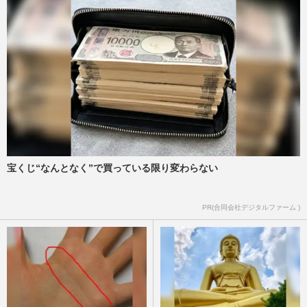
猛暑・物価高を乗り切る『おばあちゃんの
知恵袋』ひと手間でお財布にもやさしい、
節約＆エコな“50の習慣”
週刊女性2026年7月7日・14日号
2026/7/5
《当たれば驚きの“もう10缶”》ドンキの
「当たり付きツナ缶」が話題…広報が明か
す狙いと“確率”
週刊女性PRIME
2026/5/29
宝くじ“なんとなく”で買っている限り変わらない
《わずか2年で資産1億円達成》話題のママ
PR(合同会社デジタルファーム )
投資家・ちょる子さんが教える“お金との
付き合い方”、親からの格…
週刊女性2026年6月2日号
2026/5/24