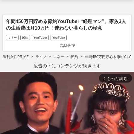
年間450万円貯める節約YouTuber “経理マン”、家族3人
の生活費は月10万円！使わない暮らしの極意
マネー
節約
YouTuber
YouTube
2022/9/19
週刊女性PRIME
ライフ
マネー
節約
年間450万円貯める節約YouT
広告の下にコンテンツが続きます
もっと読む
arrow_forward_ios