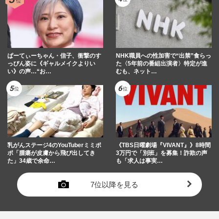
ぱーてぃーちゃん・信子、衝撃のす
NHK職員への性加害で“出禁”食らっ
っぴん姿に《ギャルメイクよりい
た〈5年前の番組出演者〉特定が進
い》の声…“お…
むも、ネット…
乳がんステージ4のYouTuberミミポ
《TBS日曜劇場『VIVANT』》8時間
ポ「腫瘍が皮膚から飛び出してき
3万円で「別班」を募集！詐欺の声
た」34歳で余命…
も「求人は事実…
7位以降を見る