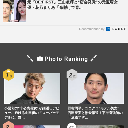
元『BE:FIRST』三山凌輝と“密会発覚”の元宝塚女
優・花乃まりあ「命懸けで育...
Recommended by
Photo Ranking
小栗旬の“非公表長女”が顔隠しデビ
野村周平、ユニクロ“モデル美女”・
ュー、透ける山田優の「スーパーモ
石田夢実と熱愛報道！下半身強調の
デルに」野…
「過激すぎ…