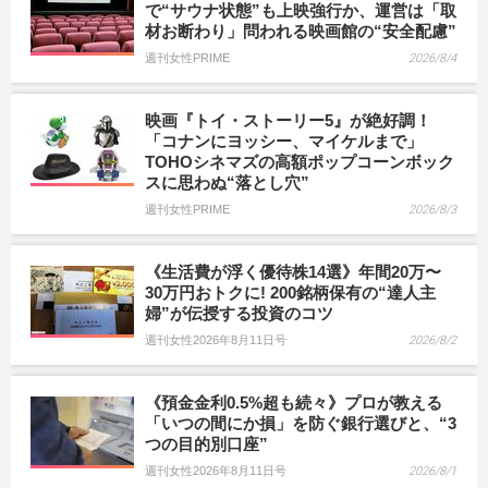
で“サウナ状態”も上映強行か、運営は「取
材お断わり」問われる映画館の“安全配慮”
週刊女性PRIME
2026/8/4
映画『トイ・ストーリー5』が絶好調！
「コナンにヨッシー、マイケルまで」
TOHOシネマズの高額ポップコーンボック
スに思わぬ“落とし穴”
週刊女性PRIME
2026/8/3
《生活費が浮く優待株14選》年間20万〜
30万円おトクに! 200銘柄保有の“達人主
婦”が伝授する投資のコツ
週刊女性2026年8月11日号
2026/8/2
《預金金利0.5%超も続々》プロが教える
「いつの間にか損」を防ぐ銀行選びと、“3
つの目的別口座”
週刊女性2026年8月11日号
2026/8/1