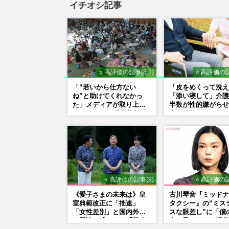
イチオシ記事
⭐ 高評価の記事(8.1)
⭐ 高評価の記
「“若いから仕方ない
「皮をめくって洗え
ね”と助けてくれなかっ
「添い寝して」介護
た」メディアが取り上げ
半数が性的嫌がらせ
てこなかった『避難所で
力を経験
の性暴力』
⭐ 高評価の記事(9)
⭐ 高評価の記
《愛子さまの未来は》皇
古川琴音『ミッドナ
室典範改正に「拙速」
タクシー』の“ミス
「女性差別」と国内外か
スな眼差し”に「僕
ら異論…残された「再改
女の子みたい」現代