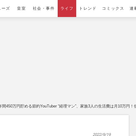
ニーズ
皇室
社会・事件
ライフ
トレンド
コミックス
連
年間450万円貯める節約YouTuber “経理マン”、家族3人の生活費は月10万
2022/9/19