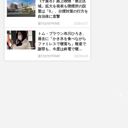
《千葉市》路上喫煙「禁止区
域」拡大を発表も喫煙所の設
置は「0」、分煙対策の行方を
自治体に直撃
週刊女性PRIME
2026/5/27
トム・ブラウン布川ひろき、
過去に「かき氷を食べながら
ファミレスで寝落ち」報道で
謝罪も、今度は終電で寝…
週刊女性PRIME
2023/6/29