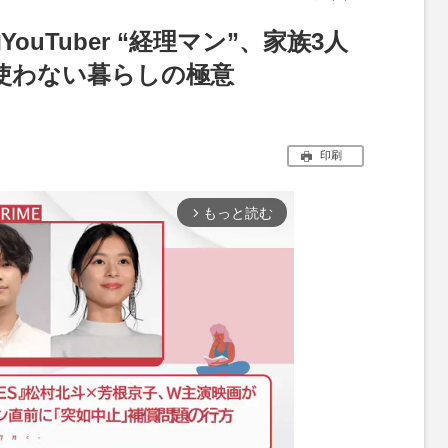
ouTuber “経理マン”、家族3人
！使わない暮らしの極意
印刷
もっと読む
arrow_forward_ios