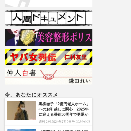
今、あなたにオススメ
黒柳徹子「2億円老人ホーム」
へのお引越しに関心 2025年
に迎える番組50周年で勇退か
週刊女性2024年7月9日号
2024/6/25