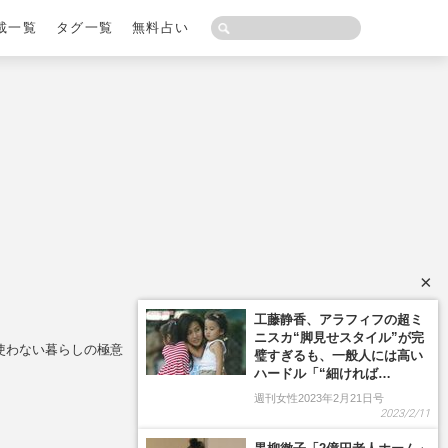
載一覧
タグ一覧
無料占い
×
工藤静香、アラフィフの超ミ
ニスカ“脚見せスタイル”が完
円！使わない暮らしの極意
璧すぎるも、一般人には高い
ハードル「“細ければ…
週刊女性2023年2月21日号
2023/2/11