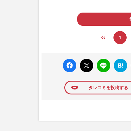
1
faceboo
X ポス
LINE
はてな
k いい
ト
ブック
ね
マーク
に追加
タレコミを投稿する