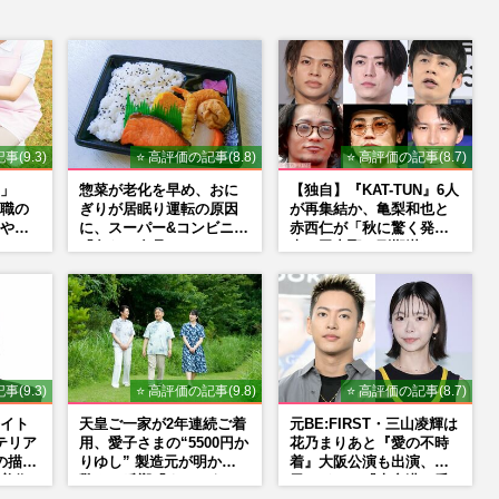
事(9.3)
⭐ 高評価の記事(8.8)
⭐ 高評価の記事(8.7)
」
惣菜が老化を早め、おに
【独自】『KAT-TUN』6人
職の
ぎりが居眠り運転の原因
が再集結か、亀梨和也と
や暴
に、スーパー&コンビニの
赤西仁が「秋に驚く発
「危ない食品」
表」田中聖の刑期満了と
重なる“匂わせ”ではない
理由
事(9.3)
⭐ 高評価の記事(9.8)
⭐ 高評価の記事(8.7)
イト
天皇ご一家が2年連続ご着
元BE:FIRST・三山凌輝は
テリア
用、愛子さまの“5500円か
花乃まりあと『愛の不時
の描く
りゆし” 製造元が明かす
着』大阪公演も出演、趣
美術
驚きの反響「まさかうち
里はドラマ『大空港』番