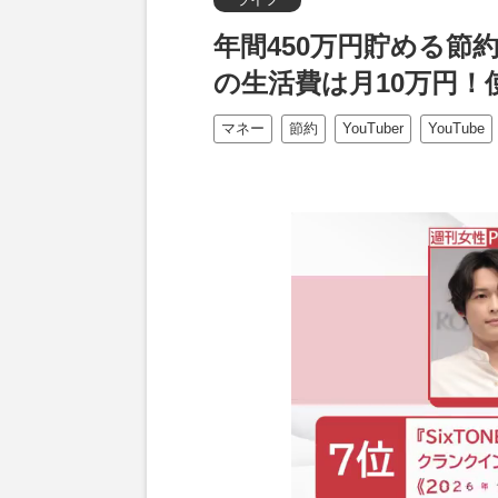
年間450万円貯める節約Y
の生活費は月10万円
マネー
節約
YouTuber
YouTube