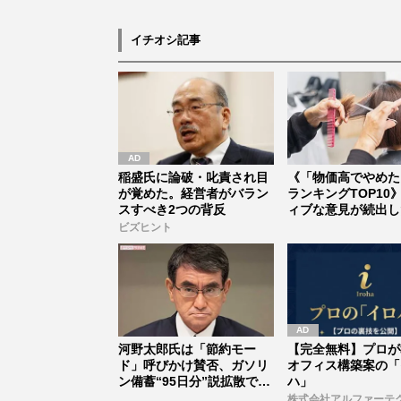
正」の道
家・奈良美智氏もS
で“公認”
イチオシ記事
稲盛氏に論破・叱責され目
《「物価高でやめた
が覚めた。経営者がバラン
ランキングTOP10
スすべき2つの背反
ィブな意見が続出し
トツ...
ビズヒント
河野太郎氏は「節約モー
【完全無料】プロが
ド」呼びかけ賛否、ガソリ
オフィス構築案の「
ン備蓄“95日分”説拡散で
ハ」
「海外と...
株式会社アルファーテ