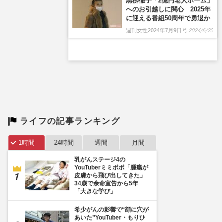
黒柳徹子「2億円老人ホーム」
へのお引越しに関心 2025年
に迎える番組50周年で勇退か
週刊女性2024年7月9日号
2024/6/25
ライフの記事ランキング
1時間
24時間
週間
月間
乳がんステージ4の
YouTuberミミポポ「腫瘍が
皮膚から飛び出してきた」
34歳で余命宣告から5年
「大きな学び」
希少がんの影響で“顔に穴が
あいた”YouTuber・もりひ