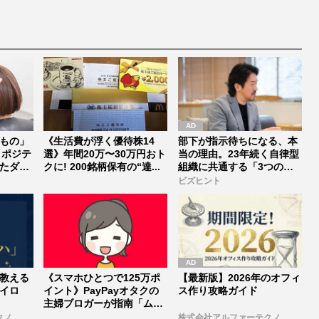
NS
の商品とは…」
宣行脚に「メンタル強す
ぎ」の実情
もの」
《生活費が浮く優待株14
部下が指示待ちになる、本
》ポジテ
選》年間20万〜30万円おト
当の理由。23年続く自律型
たダン
クに! 200銘柄保有の“達...
組織に共通する「3つの要
素」
ビズヒント
教える
《スマホひとつで125万ポ
【最新版】2026年のオフィ
イロ
イント》PayPayオタクの
ス作り攻略ガイド
主婦ブロガーが指南「ムダ
な...
クノ
株式会社アルファーテクノ