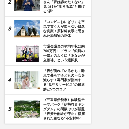
さん「夢は諦めたくない」
見つけた“生きる源”と掲げ
る“夢”
「コンビニおにぎり」を平
気で買う人が知らない残念
な真実！原材料表示に隠さ
れた添加物の正体
市議会議員の平均年収は約
700万円！ ドラマ『銀河の
一票』のように「あなたが
立候補」という選択肢
「親が倒れているかも」離
れて暮らす子どもの不安を
減らす！専門家が指南す
る“見守りサービス”の最適
解と5つのコツ
《三重県伊勢市》体験型テ
ーマパーク『伊勢忍者キン
グダム』の閑散ぶりが話題
「投資分配金が停止」指摘
された更なる“不安材料”