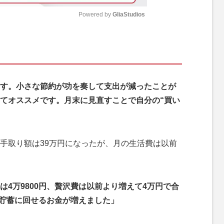
Powered by 
GliaStudios
M
u
t
e
す。小さな節約が功を奏して支出が減ったことが
てオススメです。月末に見直すことで自分の“買い
手取り額は39万円になったが、月の生活費は以前
4万9800円、贅沢費は以前より増えて4万円で合
ら貯蓄に回せるお金が増えました」