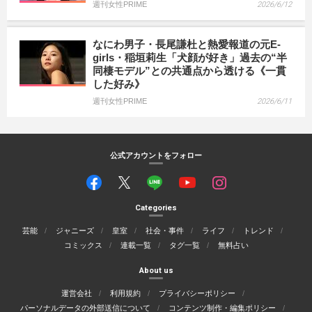
週刊女性PRIME
2026/6/12
なにわ男子・長尾謙杜と熱愛報道の元E-
girls・稲垣莉生「犬顔が好き」過去の“半
同棲モデル”との共通点から透ける《一貫
した好み》
週刊女性PRIME
2026/6/11
公式アカウントをフォロー
Categories
芸能
ジャニーズ
皇室
社会・事件
ライフ
トレンド
コミックス
連載一覧
タグ一覧
無料占い
About us
運営会社
利用規約
プライバシーポリシー
パーソナルデータの外部送信について
コンテンツ制作・編集ポリシー