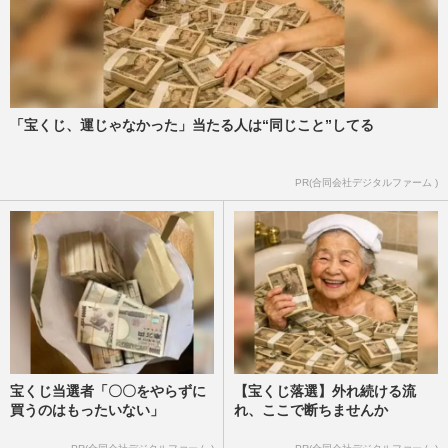
ジャニーズ時代はありえなかった！他事務
所イケメンと共演NGが解禁で実現した
「令和のイケメンパラダイス」
週刊女性2025年1月1日号
2024/12/20
「宝くじ、運じゃなかった」当たる人は“同じこと”してる
なにわ男子アジアツアー発表でファン激
PR(合同会社デジタルファーム )
怒、道枝駿佑以外のメンバー冷遇危惧も運
営側が手本にした“嵐の前例…
週刊女性PRIME
2024/8/14
宝くじ当選者「〇〇をやらずに
【宝くじ落選】外れ続ける流
買うのはもったいない」
れ、ここで断ちませんか