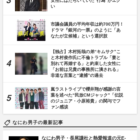
女性にはたらいていた“行為”がエグ
い
市議会議員の平均年収は約700万円！
ドラマ『銀河の一票』のように「あ
なたが立候補」という選択肢
【独占】木村拓哉の弟“キムサク”こ
と木村俊作氏に不倫トラブル「妻と
別れて再婚する」と約束した女性に
「お前は兄貴の事務所に潰される」
非道な言葉と“逮捕”の過去
嵐ラストライブで櫻井翔が感謝の言
葉を述べた“民放CMジャック”「伝説
のジュニア・小原裕貴」の関与でフ
ァン感涙
なにわ男子の最新記事
なにわ男子・長尾謙杜と熱愛報道の元E-