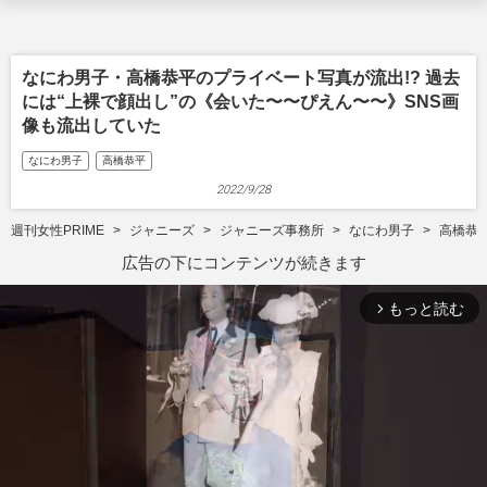
なにわ男子・高橋恭平のプライベート写真が流出!? 過去
には“上裸で顔出し”の《会いた〜〜ぴえん〜〜》SNS画
像も流出していた
なにわ男子
高橋恭平
2022/9/28
週刊女性PRIME
ジャニーズ
ジャニーズ事務所
なにわ男子
高橋恭
広告の下にコンテンツが続きます
もっと読む
arrow_forward_ios