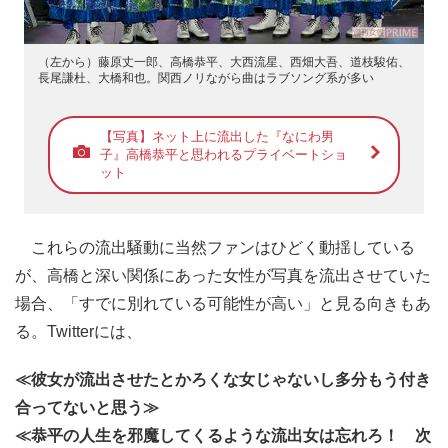
（左から）藤原丈一郎、高橋恭平、大西流星、西畑大吾、道枝駿佑、
長尾謙杜、大橋和也。関西ノリながら曲はラブソング系が多い
【写真】ネット上に流出した『なにわ男
子』高橋恭平と思われるプライベートショ
ット
これらの流出騒動に当然ファンはひどく動揺している
が、高橋と深い関係にあった女性が写真を流出させていた
場合、「すでに別れている可能性が高い」と見る向きもあ
る。Twitterには、
≪彼女が流出させたとかろくな女じゃないし多分もう付き
合ってないと思う≫
≪恭平の人生を邪魔してくるような流出女は忘れろ！ 次