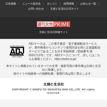
広告掲載
ニュース提供先
タレコミ
採用情報
お知らせ一覧
お問い合わせ
主婦と生活社公式サイト
主婦と生活社関連サイト
ABJマークは、この電子書店・電子書籍配信サービス
が、著作権者からコンテンツ使用許諾を得た正規版配信
サービスであることを示す登録商標（登録番号 第
6091713号）です。ABJマークについて、詳しくはこち
らを御覧ください。
https://aebs.or.jp/
本サイトに掲載されているすべての⽂章・撮影写真の著作権は主婦と⽣活
社に帰属します。
他サイトや他媒体への無断転載・複製⾏為は固く禁⽌します。
COPYRIGHT © SHUFU TO SEIKATSU SHA CO.,LTD. All rights
reserved.