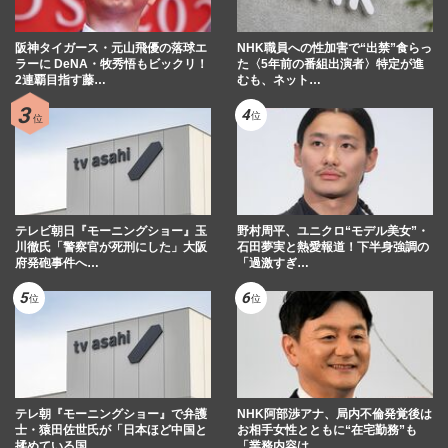
阪神タイガース・元山飛優の落球エ
NHK職員への性加害で“出禁”食らっ
ラーに DeNA・牧秀悟もビックリ！
た〈5年前の番組出演者〉特定が進
2連覇目指す藤…
むも、ネット…
テレビ朝日『モーニングショー』玉
野村周平、ユニクロ“モデル美女”・
川徹氏「警察官が死刑にした」大阪
石田夢実と熱愛報道！下半身強調の
府発砲事件へ…
「過激すぎ…
テレ朝『モーニングショー』で弁護
NHK阿部渉アナ、局内不倫発覚後は
士・猿田佐世氏が「日本ほど中国と
お相手女性とともに“在宅勤務”も
揉めている国…
「業務内容は…