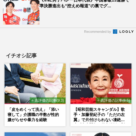
準決勝進出も“控えめ報道”の裏でグ...
Recommended by
イチオシ記事
⭐ 高評価の記事(9.3)
⭐ 高評価の記事(8.5)
「皮をめくって洗え」「添い
【昭和芸能スキャンダル】歌
寝して」介護職の半数が性的
手・加藤登紀子の「ただの左
嫌がらせや暴力を経験
翼」で片付けられない凄絶半
生《東大闘争、獄中結婚、別
荘で内ゲバ事件》