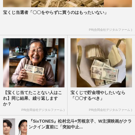
宝くじ当選者「〇〇をやらずに買うのはもったいない」
PR(合同会社デジタルファーム )
【宝くじ当てたことない人はこ
宝くじで貯金増やしたいなら
れ】同じ結果、繰り返します
「〇〇するべき」
か？
PR(合同会社デジタルファーム )
PR(合同会社デジタルファーム )
『SixTONES』松村北斗×芳根京子、W主演映画がクラ
ンクイン直前に「突如中止...