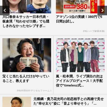
川口春奈＆サッカー日本代表・
アマゾン1位の実績！380円で5
板倉滉「匂わせゼロ婚」でも隠
日間お試し。
しきれなかったセレブすぎ...
PR(ハーブ健康本舗)
宝くじ当たる人だけがやってい
嵐・松本潤、ライブ演出の次は
ること、教えます
アイドルプロデュース！大手配
信で“timelesz式...
PR(合同会社デジタルファーム )
元横綱・貴乃花光司の初恋相手との再婚で見せ
た“幸せ太り”姿に「昔より幸せそう」「...