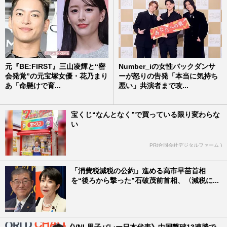
元『BE:FIRST』三山凌輝と“密
Number_iの女性バックダンサ
会発覚”の元宝塚女優・花乃まり
ーが怒りの告発「本当に気持ち
あ「命懸けで育...
悪い」共演者まで攻...
宝くじ“なんとなく”で買っている限り変わらな
い
PR(合同会社デジタルファーム )
「消費税減税の公約」進める高市早苗首相
を“後ろから撃った”石破茂前首相、〈減税に...
《VNL男子バレー日本代表》中国撃破13連勝で