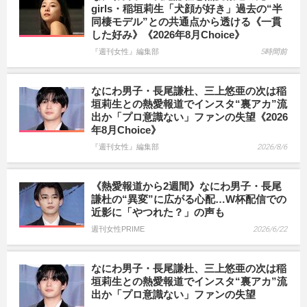
girls・稲垣莉生「犬顔が好き」過去の“半
同棲モデル”との共通点から透ける《一貫
した好み》《2026年8月Choice》
『週刊女性』編集部
5時間前
なにわ男子・長尾謙杜、三上悠亜の次は稲
垣莉生との熱愛報道でインスタ“裏アカ”流
出か「プロ意識ない」ファンの失望《2026
年8月Choice》
『週刊女性』編集部
2026/8/6
《熱愛報道から2週間》なにわ男子・長尾
謙杜の“異変”に広がる心配…W杯配信での
近影に「やつれた？」の声も
週刊女性PRIME
2026/6/22
なにわ男子・長尾謙杜、三上悠亜の次は稲
垣莉生との熱愛報道でインスタ“裏アカ”流
出か「プロ意識ない」ファンの失望