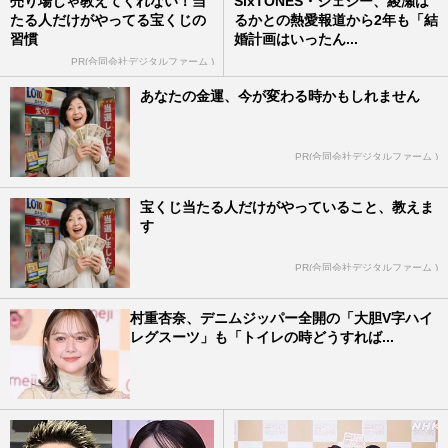
売り場じゃ教えてくれない！当
SixTONES・ジェシー、綾瀬は
たる人だけがやってる宝くじの
るかとの熱愛報道から2年も「結
習慣
婚計画はいったん...
PR(合同会社デジタルファーム )
あなたの金運、今が変わる時かもしれません
PR(合同会社デジタルファーム )
宝くじ当たる人だけがやっていること、教えま
す
PR(合同会社デジタルファーム )
村重杏奈、デニムジッパー全開の「大胆V字ハイ
レグスーツ」も「トイレの時どうすれば...