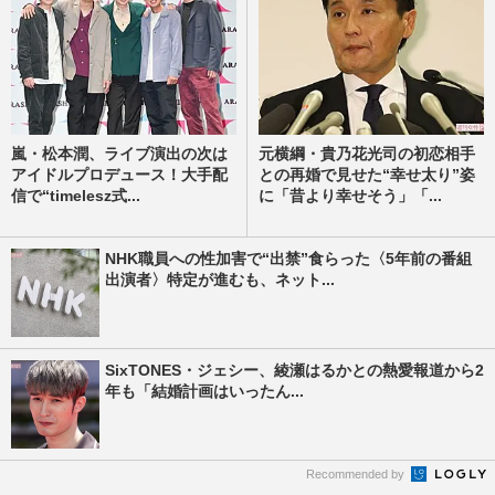
嵐・松本潤、ライブ演出の次は
元横綱・貴乃花光司の初恋相手
アイドルプロデュース！大手配
との再婚で見せた“幸せ太り”姿
信で“timelesz式...
に「昔より幸せそう」「...
NHK職員への性加害で“出禁”食らった〈5年前の番組
出演者〉特定が進むも、ネット...
SixTONES・ジェシー、綾瀬はるかとの熱愛報道から2
年も「結婚計画はいったん...
Recommended by