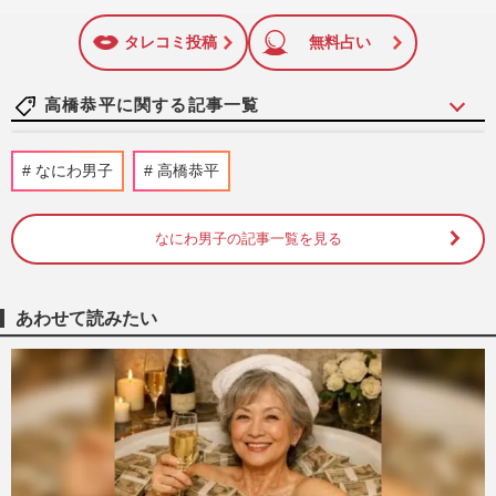
いね
マーク
に追加
タレコミ投稿
無料占い
高橋恭平に関する記事一覧
高橋恭平、なにわ男子では「キラキラした
なにわ男子
高橋恭平
6人の中にひとりだけ、いびつな存在がい
る」自分の立ち位置を語る
週刊女性2025年11月11日・18日号
2025/10/31
なにわ男子の記事一覧を見る
今週発売『週刊女性』11/11・18合併号の
表紙と中身はコチラ！
あわせて読みたい
週刊女性本誌からのお知らせ
2025/10/28
なにわ男子「宇宙に行きましょう!」“7月
28日”公演を徹底リポート!メンバー念願の
フライングパフォーマン…
週刊女性2025年8月19日・26日号
2025/8/5