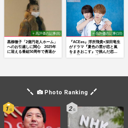
⭐ 高評価の記事(8)
⭐ 高評価の記事(10)
黒柳徹子「2億円老人ホーム」
『ACEes』浮所飛貴×深田竜生
へのお引越しに関心 2025年
がドラマ『夏色の雲が恋と嵐
に迎える番組50周年で勇退か
をまきおこす』で挑んだ恋人
役、照れながら挑んだキュン
シーン秘話
Photo Ranking