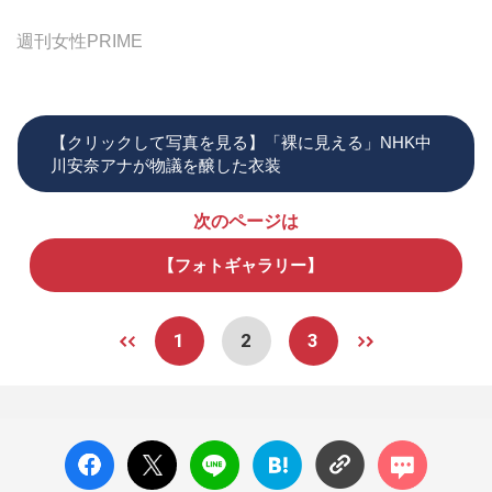
週刊女性PRIME
【クリックして写真を見る】「裸に見える」NHK中
川安奈アナが物議を醸した衣装
次のページは
【フォトギャラリー】
1
2
3
facebo
X ポス
LINE
はてな
コメン
ok い
ト
ブック
ト