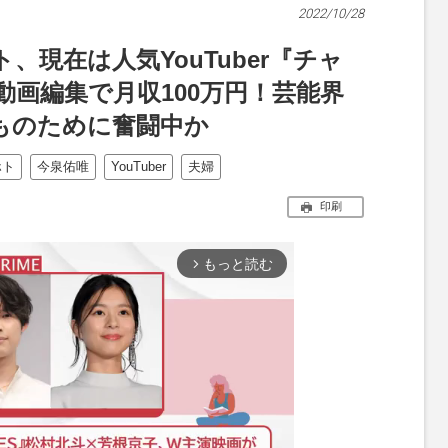
2022/10/28
、現在は人気YouTuber『チャ
画編集で月収100万円！芸能界
ものために奮闘中か
ホト
今泉佑唯
YouTuber
夫婦
印刷
もっと読む
arrow_forward_ios