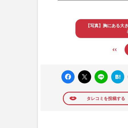
【写真】胸にある大
faceboo
X ポス
LINE
はてな
k いい
ト
ブック
ね
マーク
に追加
タレコミを投稿する