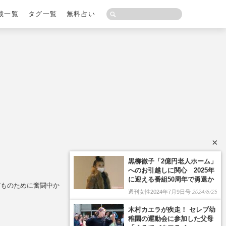
載一覧
タグ一覧
無料占い
×
黒柳徹子「2億円老人ホーム」
へのお引越しに関心 2025年
に迎える番組50周年で勇退か
どものために奮闘中か
週刊女性2024年7月9日号
2024/6/25
木村カエラが疾走！ セレブ幼
稚園の運動会に参加した父母