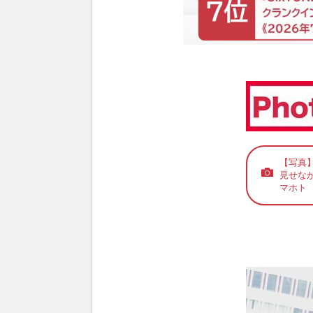
【写真
見せな
マホト