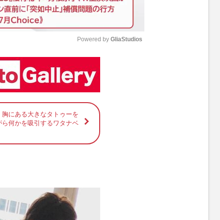
Powered by 
GliaStudios
M
u
t
e
】胸にある大きなタトゥーを
がら何かを吸引するワタナベ