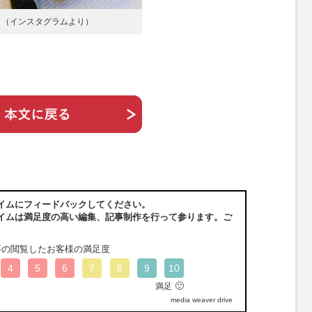
ト（インスタグラムより）
イムにフィードバックしてください。
イムは満足度の高い編集、記事制作を行って参ります。ご
事の閲覧したお客様の満足度
4
5
6
7
8
9
10
🙂
満足
media weaver drive