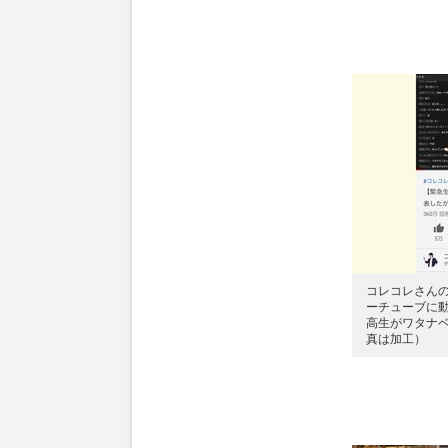
コレコレさん
ーチューブに
高生がワタナ
真は加工）