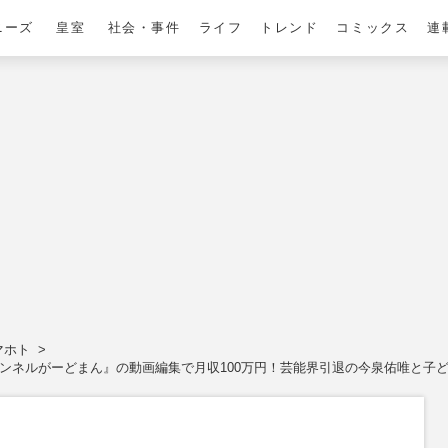
ニーズ
皇室
社会・事件
ライフ
トレンド
コミックス
連
マホト
チャンネルがーどまん』の動画編集で月収100万円！芸能界引退の今泉佑唯と子