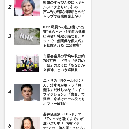
衝撃のすっぴん姿に《ギャ
ルメイクよりいい》の
声…“お嬢様な素顔”とのギ
ャップで好感度爆上がり
NHK職員への性加害で“出
禁”食らった〈5年前の番組
出演者〉特定が進むも、ネ
ットで「無関係な個人名」
も拡散される“二次被害”
市議会議員の平均年収は約
700万円！ ドラマ『銀河の
一票』のように「あなたが
立候補」という選択肢
ニトリの「Nクールおじさ
ん」清水伸が朝ドラ『風、
薫る』だけじゃな『マイ・
フィクション』『告白』で
怪演！今後はヒール役でも
オファー殺到か
蒼井優主演・TBSドラマ
『Tシャツが乾くまで』が
激バズリ中「“考察ドラ
マ”とは一線を画している」