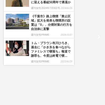
に迎える番組50周年で勇退か
週刊女性2024年7月9日号
2024/6/25
《千葉市》路上喫煙「禁止区
域」拡大を発表も喫煙所の設
置は「0」、分煙対策の行方を
自治体に直撃
週刊女性PRIME
2026/5/27
トム・ブラウン布川ひろき、
過去に「かき氷を食べながら
ファミレスで寝落ち」報道で
謝罪も、今度は終電で寝…
週刊女性PRIME
2023/6/29