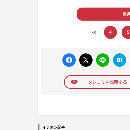
長
4
5
faceboo
X ポス
LINE
はてな
k いい
ト
ブック
ね
マーク
に追加
タレコミを投稿する
イチオシ記事