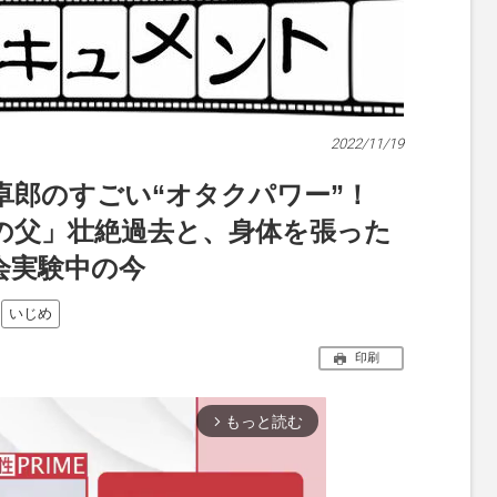
2022/11/19
卓郎のすごい“オタクパワー”！
の父」壮絶過去と、身体を張った
会実験中の今
いじめ
印刷
もっと読む
arrow_forward_ios