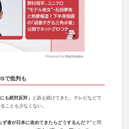
Powered by 
GliaStudios
M
NSで批判も
u
t
e
にも絶対反対」
と訴え続けてきた。テレビなどで
めることも少なくない。
らず者が日本に攻めてきたらどうするんだ？”
と問