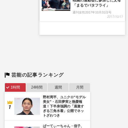
芸能の記事ランキング
1時間
24時間
週間
月間
野村周平、ユニクロ“モデル
美女”・石田夢実と熱愛報
道！下半身強調の「過激す
ぎる三角水着」公開でネッ
トざわつき
ぱーてぃーちゃん・信子、