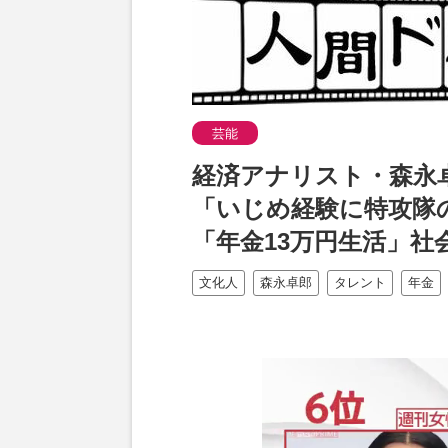
芸能
経済アナリスト・森永
「いじめ経験に特攻隊
「年金13万円生活」社
文化人
森永卓郎
タレント
年金