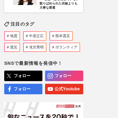
散りばめられた伏線よりも
大事な要素
注目のタグ
地震
中居正広
熊本震災
震災
滝沢秀明
ボランティア
SNSで最新情報を発信中！
フォロー
フォロー
フォロー
公式Youtube