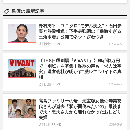
男優の最新記事
野村周平、ユニクロ“モデル美女”・石田夢
実と熱愛報道！下半身強調の「過激すぎる
三角水着」公開でネットざわつき
週刊女性PRIME
2026/8/6
《TBS日曜劇場『VIVANT』》8時間3万円
で「別班」を募集！詐欺の声も「求人は事
実」運営会社が明かす“激レア”バイトの真
相
週刊女性PRIME
2026/8/6
高島ファミリーの母、元宝塚女優の寿美花
代さんが逝去「私が面倒みたいの」最後ま
で夫・忠夫さんから離れなかったおしどり
夫婦
週刊女性PRIME
2026/8/6