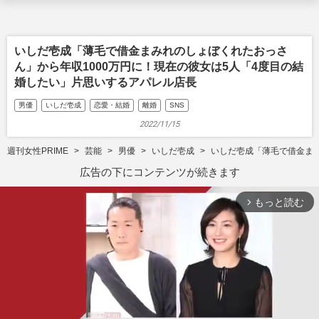
いしだ壱成「薄毛で借金まみれのしょぼくれたおっさ
ん」から年収1000万円に！現在の彼女は5人「4度目の結
婚したい」片思いするアパレル店長
男優
いしだ壱成
恋愛・結婚
離婚
SNS
2022/11/15
週刊女性PRIME
芸能
男優
いしだ壱成
いしだ壱成「薄毛で借金まみ
広告の下にコンテンツが続きます
もっと読む
arrow_forward_ios