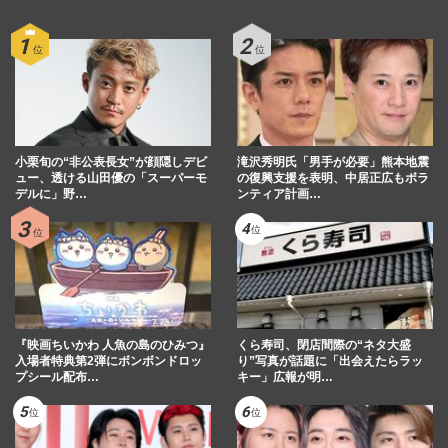
続々デビューでメディアを賑わす「2世タ
レント」の“逸材トップ3”、生き残りに必
要なのは「物語と個性」
週刊女性2025年1月1日号
2024/12/22
いしだ壱成、フサフサ若返りショットを披
小栗旬の“非公表長女”が顔隠しデビ
滝沢秀明氏「男手が必要」熊本地震
露するも“大ヒットドラマ”タグ付けに「虚
ュー、透ける山田優の「スーパーモ
の復興支援を表明、中居正広もボラ
デルに」野…
ンティア計画…
しくならないのかな」
週刊女性PRIME
2024/12/19
いしだ壱成「衣食住全部面倒を見てくれ
て」献身的彼女エピソードに「時代錯誤」
「ただのヒモ」ツッコミ続出
週刊女性PRIME
2024/10/2
『映画ちいかわ 人魚の島のひみつ』
くら寿司、閉店間際の“ネタ大盛
入場者特典第2弾にボンボンドロッ
り”写真が話題に「出会えたらラッ
プシール配布…
キー」広報が明…