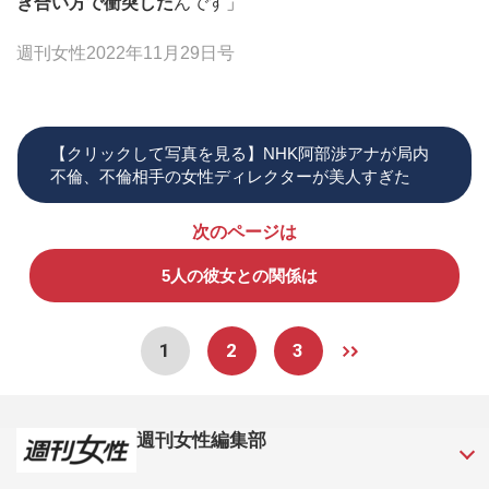
き合い方で衝突した
んです」
週刊女性2022年11月29日号
【クリックして写真を見る】NHK阿部渉アナが局内
不倫、不倫相手の女性ディレクターが美人すぎた
次のページは
5人の彼女との関係は
1
2
3
週刊女性編集部
1957年3月6日に日本で最初に創刊された女性週刊誌。芸能ゴ