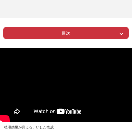
目次
Page 1
ー SNS上で《人に裏切られた》の真相
Page 2
ー 「彼女となら4度目の結婚したい」
植毛効果が見える、いしだ壱成