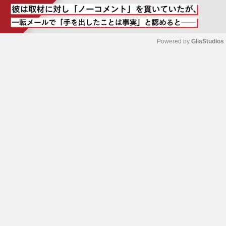
Powered by 
GliaStudios
M
u
t
e