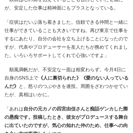
が、安定した仕事は精神面にもプラスとなっている。
「症状はだいぶ落ち着きました。信頼できる仲間と一緒に
仕事ができていることも大きいですね。再び東京で仕事を
するにあたり、自分の会社を立ち上げることになったので
すが、代表やプロデューサーを友人たちが務めてくれまし
た。いろいろサポートしてくれて心強いですよ」
順風満帆だが、不安定な一面は相変わらず。今月4日に
自身のSNS上で
《人に裏切られた》《愛のない人っている
んだ》
と、怒りのつぶやきを連投。周囲をざわつかせてい
たが、真相はいかに。
「あれは
自分の元カノの四宮由佳さんと痴話ゲンカした際
の愚痴です。投稿したとき、彼女がプロデュースする舞台
に出ていたのですが、気心の知れた仲のため、仕事への向