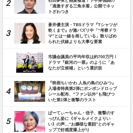
石田夢実と熱愛報道！下半身強調の
「過激すぎる三角水着」公開でネッ
トざわつき
蒼井優主演・TBSドラマ『Tシャツが
乾くまで』が激バズリ中「“考察ドラ
マ”とは一線を画している」散りばめ
られた伏線よりも大事な要素
市議会議員の平均年収は約700万円！
ドラマ『銀河の一票』のように「あ
なたが立候補」という選択肢
『映画ちいかわ 人魚の島のひみつ』
入場者特典第2弾にボンボンドロップ
シール配布、“ファン以外”も飛びつ
いた第1弾と衝撃のラスト
ぱーてぃーちゃん・信子、衝撃のす
っぴん姿に《ギャルメイクよりい
い》の声…“お嬢様な素顔”とのギャ
ップで好感度爆上がり