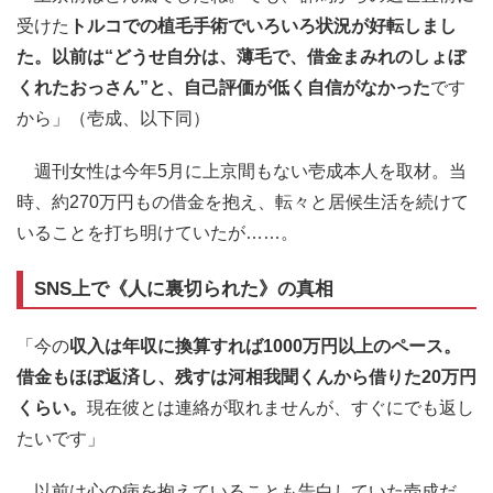
受けた
トルコでの植毛手術でいろいろ状況が好転しまし
た。以前は“どうせ自分は、薄毛で、借金まみれのしょぼ
くれたおっさん”と、自己評価が低く自信がなかった
です
から」（壱成、以下同）
週刊女性は今年5月に上京間もない壱成本人を取材。当
時、約270万円もの借金を抱え、転々と居候生活を続けて
いることを打ち明けていたが……。
SNS上で《人に裏切られた》の真相
「今の
収入は年収に換算すれば1000万円以上のペース。
借金もほぼ返済し、残すは河相我聞くんから借りた20万円
くらい。
現在彼とは連絡が取れませんが、すぐにでも返し
たいです」
以前は心の病を抱えていることも告白していた壱成だ