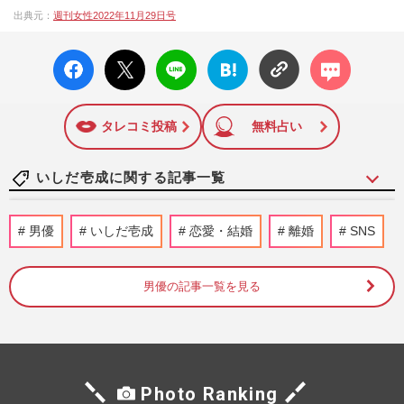
出典元：
週刊女性2022年11月29日号
シップや事件、皇室の話題、感動ドキュメント、美容・健
康・グルメ・占いに関する情報を発信している。2017年12月
facebo
X ポス
LINE
はてな
コメン
12日号で「眞子さま嫁ぎ先の“義母”が抱える400万円超の“借金
ok い
ト
ブック
ト
トラブル”」報道をスクープ。この一報から約2か月後、宮内庁
いね
マーク
は結婚延期を発表。同記事は2018年の「編集者が選ぶ雑誌ジ
に追加
ャーナリズム賞」大賞を受賞した。毎週火曜日発売。
タレコミ投稿
無料占い
いしだ壱成に関する記事一覧
『テレ東音楽祭』いしだ壱成×観月あり
男優
いしだ壱成
恋愛・結婚
離婚
SNS
さ“戦友”2ショットに『ひとつ屋根の下』
奇跡の再集結…90年代ドラ…
週刊女性PRIME
2026/6/30
男優の記事一覧を見る
【父の日】すみれ、結婚３回の石田純一に
伝えた「次はないよ」の“最後通告”と、か
つて不満や怒り感じた“…
週刊女性2025年6月24日号
2025/6/15
Photo Ranking