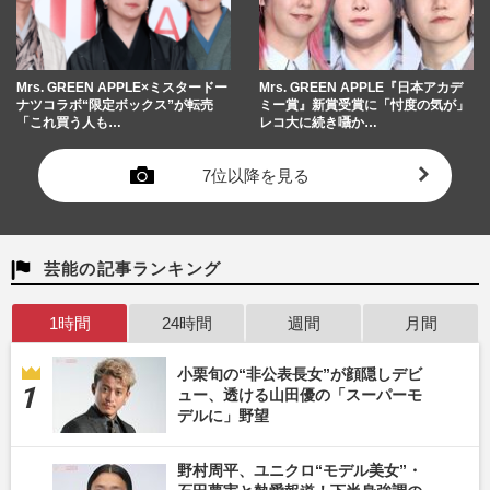
Mrs. GREEN APPLE×ミスタードー
Mrs. GREEN APPLE『日本アカデ
ナツコラボ“限定ボックス”が転売
ミー賞』新賞受賞に「忖度の気が」
「これ買う人も…
レコ大に続き囁か…
7位以降を見る
芸能の記事ランキング
1時間
24時間
週間
月間
小栗旬の“非公表長女”が顔隠しデビ
ュー、透ける山田優の「スーパーモ
デルに」野望
野村周平、ユニクロ“モデル美女”・