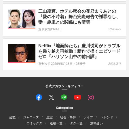
三山凌輝、ホテル密会の花乃まりあとの
『愛の不時着』舞台完走報告で謝罪なし、
妻・趣里との関係にも暗雲
週刊女性PRIME
2026/8/5
Netflix『地面師たち』豊川悦司がトラブル
を乗り越え再始動！新作で描くエピソード
ゼロ『ハリソン山中の前日譚』
週刊女性2026年8月18日・25日号
2026/8/4
公式アカウントをフォロー
Categories
芸能
ジャニーズ
皇室
社会・事件
ライフ
トレンド
コミックス
連載一覧
タグ一覧
無料占い