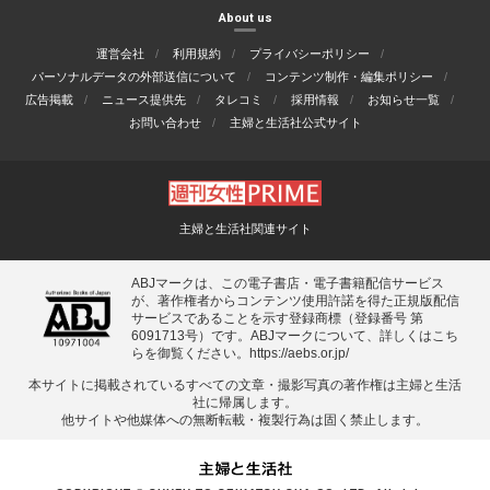
About us
運営会社
利用規約
プライバシーポリシー
パーソナルデータの外部送信について
コンテンツ制作・編集ポリシー
広告掲載
ニュース提供先
タレコミ
採用情報
お知らせ一覧
お問い合わせ
主婦と生活社公式サイト
主婦と生活社関連サイト
ABJマークは、この電子書店・電子書籍配信サービス
が、著作権者からコンテンツ使用許諾を得た正規版配信
サービスであることを示す登録商標（登録番号 第
6091713号）です。ABJマークについて、詳しくはこち
らを御覧ください。
https://aebs.or.jp/
本サイトに掲載されているすべての⽂章・撮影写真の著作権は主婦と⽣活
社に帰属します。
他サイトや他媒体への無断転載・複製⾏為は固く禁⽌します。