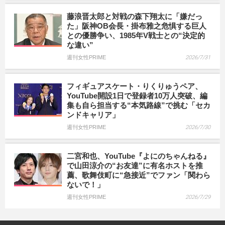
藤浪晋太郎と対戦の森下翔太に「嫌だっ
た」阪神OB会長・掛布雅之危惧する巨人
との優勝争い、1985年V戦士との“決定的
な違い”
週刊女性PRIME
2026/7/31
フィギュアスケート・りくりゅうペア、
YouTube開設1日で登録者10万人突破、編
集も自ら担当する“本気路線”で挑む「セカ
ンドキャリア」
週刊女性PRIME
2026/7/30
二宮和也、YouTube『よにのちゃんねる』
で山田涼介の“お友達”に有名ホストを推
薦、歌舞伎町に“急接近”でファン「関わら
ないで！」
週刊女性PRIME
2026/7/29