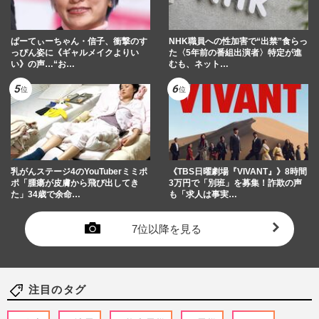
ぱーてぃーちゃん・信子、衝撃のす
NHK職員への性加害で“出禁”食らっ
っぴん姿に《ギャルメイクよりい
た〈5年前の番組出演者〉特定が進
い》の声…“お…
むも、ネット…
乳がんステージ4のYouTuberミミポ
《TBS日曜劇場『VIVANT』》8時間
ポ「腫瘍が皮膚から飛び出してき
3万円で「別班」を募集！詐欺の声
た」34歳で余命…
も「求人は事実…
7位以降を見る
注目のタグ