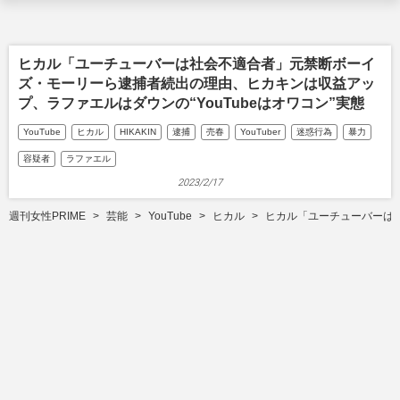
ヒカル「ユーチューバーは社会不適合者」元禁断ボーイ
ズ・モーリーら逮捕者続出の理由、ヒカキンは収益アッ
プ、ラファエルはダウンの“YouTubeはオワコン”実態
YouTube
ヒカル
HIKAKIN
逮捕
売春
YouTuber
迷惑行為
暴力
容疑者
ラファエル
2023/2/17
週刊女性PRIME
芸能
YouTube
ヒカル
ヒカル「ユーチューバーは社