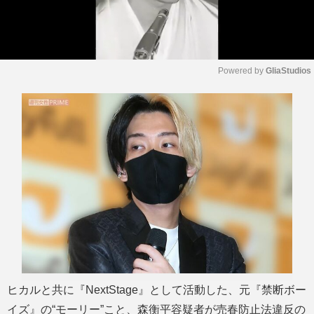
Powered by 
GliaStudios
M
u
t
e
ヒカルと共に『NextStage』として活動した、元『禁断ボー
イズ』の“モーリー”こと、森衡平容疑者が売春防止法違反の