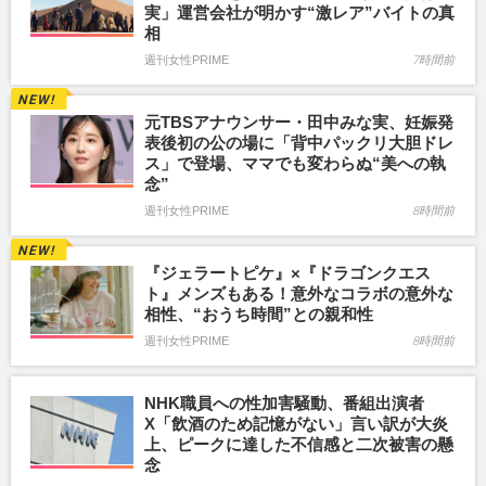
実」運営会社が明かす“激レア”バイトの真
相
週刊女性PRIME
7時間前
元TBSアナウンサー・田中みな実、妊娠発
表後初の公の場に「背中パックリ大胆ドレ
ス」で登場、ママでも変わらぬ“美への執
念”
週刊女性PRIME
8時間前
『ジェラートピケ』×『ドラゴンクエス
ト』メンズもある！意外なコラボの意外な
相性、“おうち時間”との親和性
週刊女性PRIME
8時間前
NHK職員への性加害騒動、番組出演者
X「飲酒のため記憶がない」言い訳が大炎
上、ピークに達した不信感と二次被害の懸
念