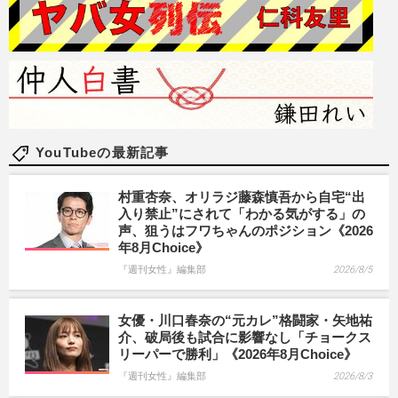
YouTubeの最新記事
村重杏奈、オリラジ藤森慎吾から自宅“出
入り禁止”にされて「わかる気がする」の
声、狙うはフワちゃんのポジション《2026
年8月Choice》
『週刊女性』編集部
2026/8/5
女優・川口春奈の“元カレ”格闘家・矢地祐
介、破局後も試合に影響なし「チョークス
リーパーで勝利」《2026年8月Choice》
『週刊女性』編集部
2026/8/3