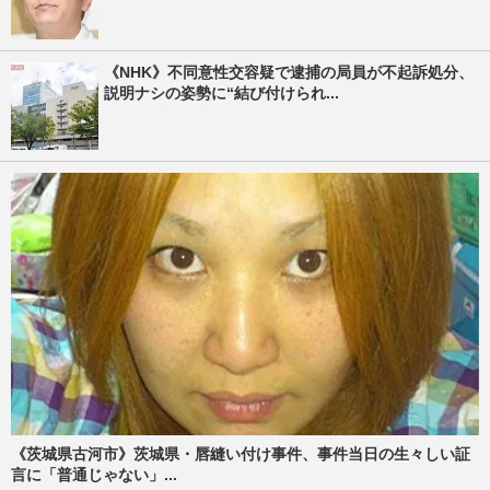
《NHK》不同意性交容疑で逮捕の局員が不起訴処分、
説明ナシの姿勢に“結び付けられ...
《茨城県古河市》茨城県・唇縫い付け事件、事件当日の生々しい証
言に「普通じゃない」...