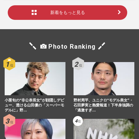
新着をもっと見る
Photo Ranking
小栗旬の“非公表長女”が顔隠しデビ
野村周平、ユニクロ“モデル美女”・
ュー、透ける山田優の「スーパーモ
石田夢実と熱愛報道！下半身強調の
デルに」野…
「過激すぎ…