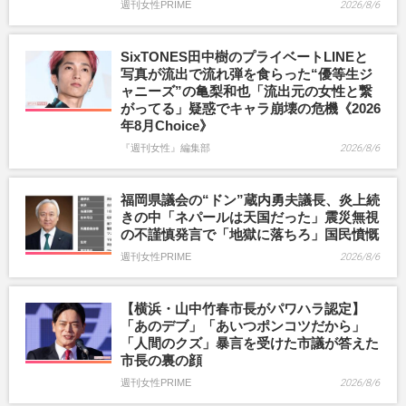
週刊女性PRIME
2026/8/6
SixTONES田中樹のプライベートLINEと
写真が流出で流れ弾を食らった“優等生ジ
ャニーズ”の亀梨和也「流出元の女性と繋
がってる」疑惑でキャラ崩壊の危機《2026
年8月Choice》
『週刊女性』編集部
2026/8/6
福岡県議会の“ドン”蔵内勇夫議長、炎上続
きの中「ネパールは天国だった」震災無視
の不謹慎発言で「地獄に落ちろ」国民憤慨
週刊女性PRIME
2026/8/6
【横浜・山中竹春市長がパワハラ認定】
「あのデブ」「あいつポンコツだから」
「人間のクズ」暴言を受けた市議が答えた
市長の裏の顔
週刊女性PRIME
2026/8/6