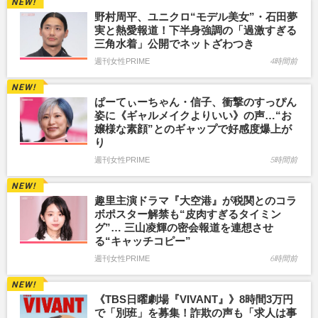
野村周平、ユニクロ“モデル美女”・石田夢
実と熱愛報道！下半身強調の「過激すぎる
三角水着」公開でネットざわつき
週刊女性PRIME
4時間前
ぱーてぃーちゃん・信子、衝撃のすっぴん
姿に《ギャルメイクよりいい》の声…“お
嬢様な素顔”とのギャップで好感度爆上が
り
週刊女性PRIME
5時間前
趣里主演ドラマ『大空港』が税関とのコラ
ボポスター解禁も“皮肉すぎるタイミン
グ”… 三山凌輝の密会報道を連想させ
る“キャッチコピー”
週刊女性PRIME
6時間前
《TBS日曜劇場『VIVANT』》8時間3万円
で「別班」を募集！詐欺の声も「求人は事