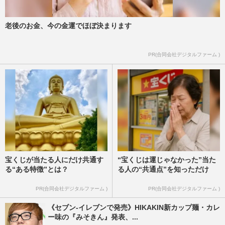
老後のお金、今の金運でほぼ決まります
PR(合同会社デジタルファーム )
宝くじが当たる人にだけ共通す
“宝くじは運じゃなかった”当た
る“ある特徴”とは？
る人の“共通点”を知っただけ
PR(合同会社デジタルファーム )
PR(合同会社デジタルファーム )
《セブン-イレブンで発売》HIKAKIN新カップ麺・カレ
ー味の『みそきん』発表、...