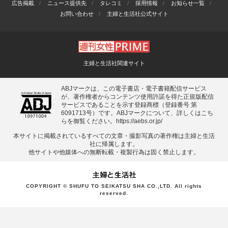
広告掲載
ニュース提供先
タレコミ
採用情報
お知らせ一覧
お問い合わせ
主婦と生活社公式サイト
主婦と生活社関連サイト
ABJマークは、この電子書店・電子書籍配信サービス
が、著作権者からコンテンツ使用許諾を得た正規版配信
サービスであることを示す登録商標（登録番号 第
6091713号）です。ABJマークについて、詳しくはこち
らを御覧ください。
https://aebs.or.jp/
本サイトに掲載されているすべての⽂章・撮影写真の著作権は主婦と⽣活
社に帰属します。
他サイトや他媒体への無断転載・複製⾏為は固く禁⽌します。
COPYRIGHT © SHUFU TO SEIKATSU SHA CO.,LTD. All rights
reserved.