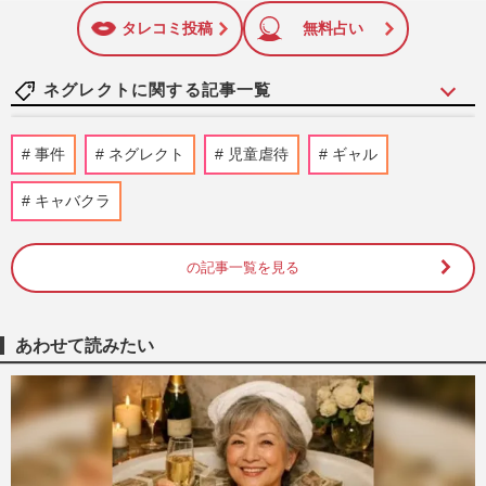
に追加
タレコミ投稿
無料占い
ネグレクトに関する記事一覧
【浅草】4歳娘の“毒殺”容疑で逮捕された
事件
ネグレクト
児童虐待
ギャル
「ゴミの下から母親と娘の骨つぼが…」
「不審死した姉（当時41）…
キャバクラ
週刊女性PRIME
2024/2/17
の記事一覧を見る
《子ども食堂のリアル》全国に約9000か所
にまで増加、彼氏を連れてくるシングルマ
ザーにリストカットや妊娠…
週刊女性2024年2月20日・27日合併号
2024/2/15
あわせて読みたい
4歳の娘を“毒殺”容疑で逮捕された資産家
夫妻・細谷健一容疑者（43）、志保容疑者
（37）が経営する浅草の…
週刊女性PRIME
2024/2/15