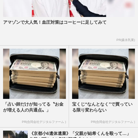
アマゾンで大人気！血圧対策はコーヒーに足してみて
PR(森永乳業)
「占い師だけが知ってる〝お金
宝くじ“なんとなく”で買ってい
が増える人の共通点〟」
る限り変わらない
PR(合同会社デジタルファーム )
PR(合同会社デジタルファーム )
《京都小6遺体遺棄》「父親が結希くんを殴って…」