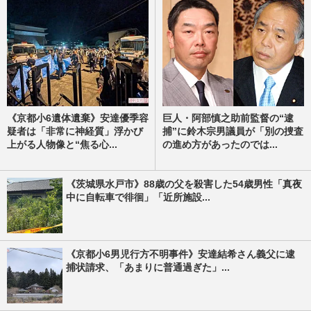
《京都小6遺体遺棄》安達優季容
巨人・阿部慎之助前監督の“逮
疑者は「非常に神経質」浮かび
捕”に鈴木宗男議員が「別の捜査
上がる人物像と“焦る心...
の進め方があったのでは...
《茨城県水戸市》88歳の父を殺害した54歳男性「真夜
中に自転車で徘徊」「近所施設...
《京都小6男児行方不明事件》安達結希さん義父に逮
捕状請求、「あまりに普通過ぎた」...