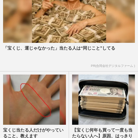
物価高騰で急増する子どもへの「困窮虐
待」、親が働きづめの間に子どもは無自覚
のネグレクト状態に、経済不…
週刊女性2023年5月9・16日号
2023/5/5
「宝くじ、運じゃなかった」当たる人は“同じこと”してる
3歳長女に熱湯浴びせた25歳母親が再逮
捕、「いつも夕方に家を出ていた」執行猶
予中は“昼夜逆転”の一人暮…
PR(合同会社デジタルファーム )
週刊女性PRIME
2023/1/15
宝くじ当たる人だけがやってい
【宝くじ何年も買って一度も当
ること、教えます
たらない人へ】原因、はっきり