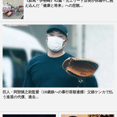
《群馬・伊勢崎》42歳・元エリート店長が休職中に抱
え込んだ「健康と将来」への悲観...
巨人・阿部慎之助監督〈18歳娘への暴行容疑逮捕〉父娘ケンカで払
う進退の代償、過去...