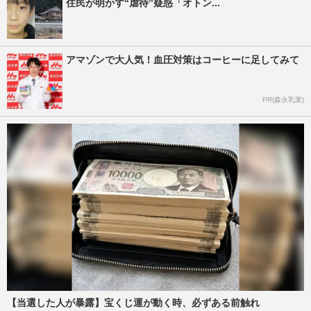
住民が明かす“虐待”疑惑「オトン...
アマゾンで大人気！血圧対策はコーヒーに足してみて
PR(森永乳業)
【当選した人が暴露】宝くじ運が動く時、必ずある前触れ