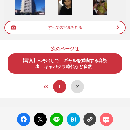
すべての写真を見る
次のページは
【写真】へそ出しで…ギャルを満喫する容疑
者、キャバクラ時代など多数
1
2
facebo
X ポス
LINE
はてな
コメン
ok い
ト
ブック
ト
いね
マーク