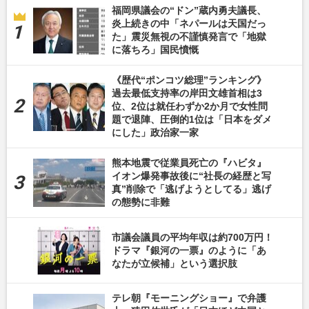
福岡県議会の“ドン”蔵内勇夫議長、
炎上続きの中「ネパールは天国だっ
た」震災無視の不謹慎発言で「地獄
に落ちろ」国民憤慨
《歴代“ポンコツ総理”ランキング》
過去最低支持率の岸田文雄首相は3
位、2位は就任わずか2か月で女性問
題で退陣、圧倒的1位は「日本をダメ
にした」政治家一家
熊本地震で従業員死亡の『ハビタ』
イオン爆発事故後に“社長の経歴と写
真”削除で「逃げようとしてる」逃げ
の態勢に非難
市議会議員の平均年収は約700万円！
ドラマ『銀河の一票』のように「あ
なたが立候補」という選択肢
テレ朝『モーニングショー』で弁護