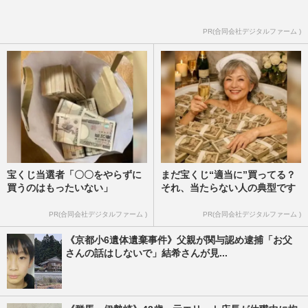
PR(合同会社デジタルファーム )
宝くじ当選者「〇〇をやらずに
まだ宝くじ“適当に”買ってる？
買うのはもったいない」
それ、当たらない人の典型です
PR(合同会社デジタルファーム )
PR(合同会社デジタルファーム )
《京都小6遺体遺棄事件》父親が関与認め逮捕「お父
さんの話はしないで」結希さんが見...