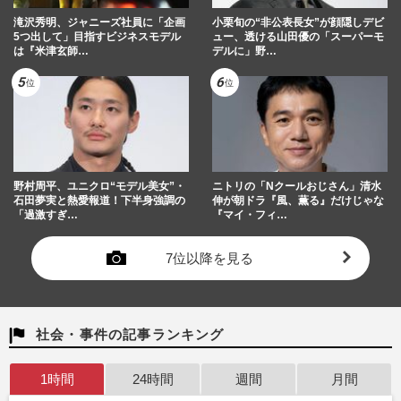
滝沢秀明、ジャニーズ社員に「企画
小栗旬の“非公表長女”が顔隠しデビ
5つ出して」目指すビジネスモデル
ュー、透ける山田優の「スーパーモ
は『米津玄師…
デルに」野…
野村周平、ユニクロ“モデル美女”・
ニトリの「Nクールおじさん」清水
石田夢実と熱愛報道！下半身強調の
伸が朝ドラ『風、薫る』だけじゃな
「過激すぎ…
『マイ・フィ…
7位以降を見る
社会・事件の記事ランキング
1時間
24時間
週間
月間