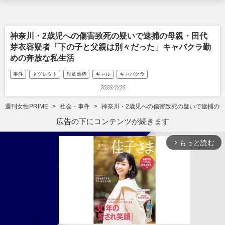
神奈川・2歳児への傷害致死の疑いで逮捕の母親・田代
芽衣容疑者「下の子と父親は別々だった」キャバクラ勤
めの奔放な私生活
事件
ネグレクト
児童虐待
ギャル
キャバクラ
2023/2/25
週刊女性PRIME
社会・事件
神奈川・2歳児への傷害致死の疑いで逮捕の
広告の下にコンテンツが続きます
もっと読む
arrow_forward_ios