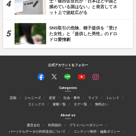
士・猿田佐世氏が「日本ほど中国と
揉めている国はない」と発言してネ
ット上で波紋広がる
SNS取引の危険、精子提供を「受け
た女性」と「提供した男性」のドロ
ドロ愛憎劇
公式アカウントをフォロー
Categories
芸能
ジャニーズ
皇室
社会・事件
ライフ
トレンド
コミックス
連載一覧
タグ一覧
無料占い
About us
運営会社
利用規約
プライバシーポリシー
パーソナルデータの外部送信について
コンテンツ制作・編集ポリシー