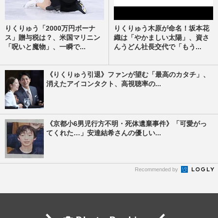
りくりゅう「2000万円ボーナ
りくりゅう木原が命名！坂本花
ス」贈与税は？、米国マリニン
織は「やかましい太陽」、資さ
「呪いと魔物」、一瞬で...
んうどん社長交代で「もう...
《りくりゅう引退》ファンが望む「最高のカタチ」、
消えたアイコンタクト、高視聴率の...
《京都小6男児行方不明・死体遺棄事件》「可愛がっ
てくれた…」安達結希さんの優しい...
Recommended by