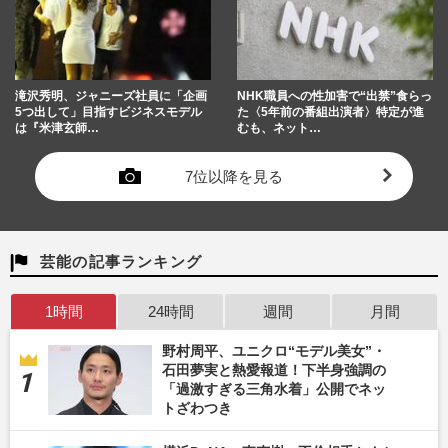
滝沢秀明、ジャニーズ社員に「企画
NHK職員への性加害で“出禁”食らっ
5つ出して」目指すビジネスモデル
た〈5年前の番組出演者〉特定が進
は『米津玄師…
むも、ネット…
7位以降を見る
芸能の記事ランキング
1時間
24時間
週間
月間
野村周平、ユニクロ“モデル美女”・
石田夢実と熱愛報道！下半身強調の
「過激すぎる三角水着」公開でネッ
トざわつき