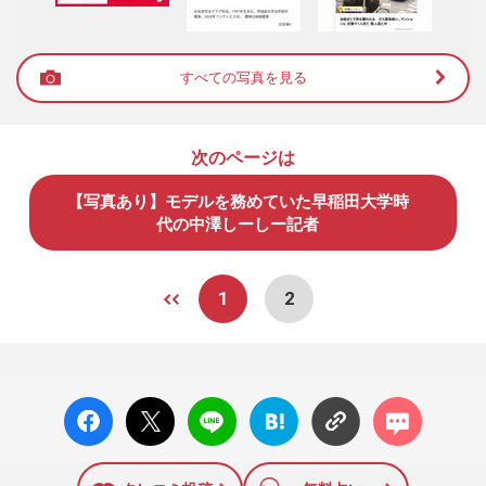
すべての写真を見る
次のページは
【写真あり】モデルを務めていた早稲田大学時
代の中澤しーしー記者
1
2
facebo
X ポス
LINE
はてな
コメン
ok い
ト
ブック
ト
いね
マーク
に追加