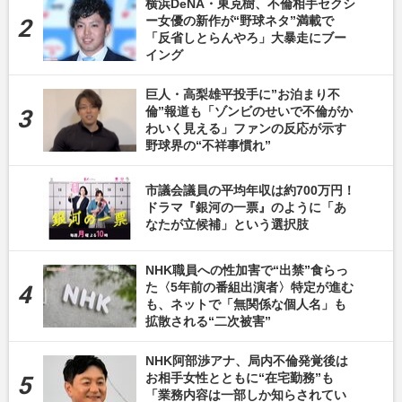
横浜DeNA・東克樹、不倫相手セクシ
ー女優の新作が“野球ネタ”満載で
「反省しとらんやろ」大暴走にブー
イング
巨人・高梨雄平投手に”お泊まり不
倫”報道も「ゾンビのせいで不倫がか
わいく見える」ファンの反応が示す
野球界の“不祥事慣れ”
市議会議員の平均年収は約700万円！
ドラマ『銀河の一票』のように「あ
なたが立候補」という選択肢
NHK職員への性加害で“出禁”食らっ
た〈5年前の番組出演者〉特定が進む
も、ネットで「無関係な個人名」も
拡散される“二次被害”
NHK阿部渉アナ、局内不倫発覚後は
お相手女性とともに“在宅勤務”も
「業務内容は一部しか知らされてい