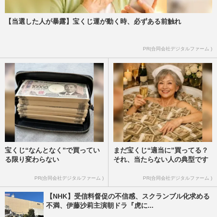
【当選した人が暴露】宝くじ運が動く時、必ずある前触れ
PR(合同会社デジタルファーム )
宝くじ“なんとなく”で買ってい
まだ宝くじ“適当に”買ってる？
る限り変わらない
それ、当たらない人の典型です
PR(合同会社デジタルファーム )
PR(合同会社デジタルファーム )
【NHK】受信料督促の不信感、スクランブル化求める
不満、伊藤沙莉主演朝ドラ『虎に...