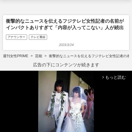
衝撃的なニュースを伝えるフジテレビ女性記者の名前が
インパクトありすぎて「内容が入ってこない」人が続出
アナウンサー
テレビ番組
2023/3/24
週刊女性PRIME
芸能
衝撃的なニュースを伝えるフジテレビ女性記者の名
広告の下にコンテンツが続きます
もっと読む
arrow_forward_ios