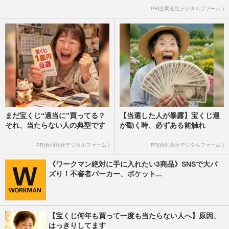
PR(合同会社デジタルファーム )
まだ宝くじ“適当に”買ってる？
【当選した人が暴露】宝くじ運
それ、当たらない人の典型です
が動く時、必ずある前触れ
PR(合同会社デジタルファーム )
PR(合同会社デジタルファーム )
《ワークマン絶対に手に入れたい3商品》SNSで大バ
ズり！不審者パーカー、ポケット...
【宝くじ何年も買って一度も当たらない人へ】原因、
はっきりしてます