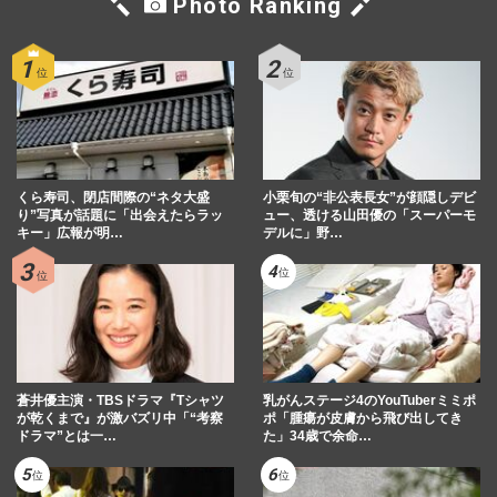
Photo Ranking
くら寿司、閉店間際の“ネタ大盛
小栗旬の“非公表長女”が顔隠しデビ
り”写真が話題に「出会えたらラッ
ュー、透ける山田優の「スーパーモ
キー」広報が明…
デルに」野…
蒼井優主演・TBSドラマ『Tシャツ
乳がんステージ4のYouTuberミミポ
が乾くまで』が激バズリ中「“考察
ポ「腫瘍が皮膚から飛び出してき
ドラマ”とは一…
た」34歳で余命…