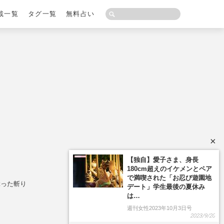
載一覧
タグ一覧
無料占い
×
【独自】愛子さま、身長
180cm超えのイケメンとペア
で満喫された「お忍び遊園地
ぶった斬り
デート」学生最後の夏休み
は…
週刊女性2023年10月3日号
2023/9/20