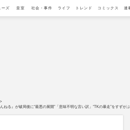
ニーズ
皇室
社会・事件
ライフ
トレンド
コミックス
連
ちゃんねる』が破局後に“最悪の展開”「意味不明な言い訳」“TKの暴走”をすずが