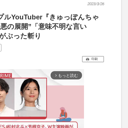
2023/3/26
ルYouTuber『きゅっぽんちゃ
最悪の展開”「意味不明な言い
ずがぶった斬り
印刷
もっと読む
arrow_forward_ios