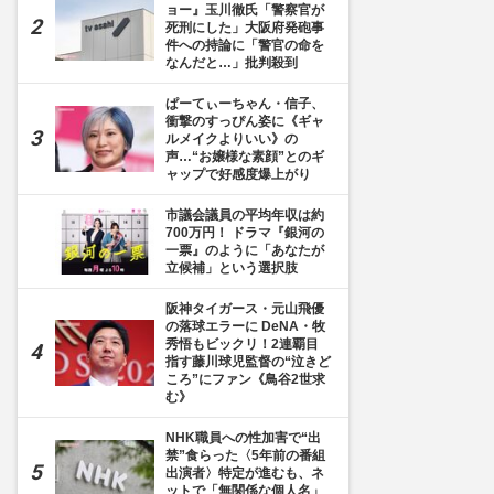
ョー』玉川徹氏「警察官が
死刑にした」大阪府発砲事
件への持論に「警官の命を
なんだと…」批判殺到
ぱーてぃーちゃん・信子、
衝撃のすっぴん姿に《ギャ
ルメイクよりいい》の
声…“お嬢様な素顔”とのギ
ャップで好感度爆上がり
市議会議員の平均年収は約
700万円！ ドラマ『銀河の
一票』のように「あなたが
立候補」という選択肢
阪神タイガース・元山飛優
の落球エラーに DeNA・牧
秀悟もビックリ！2連覇目
指す藤川球児監督の“泣きど
ころ”にファン《鳥谷2世求
む》
NHK職員への性加害で“出
禁”食らった〈5年前の番組
出演者〉特定が進むも、ネ
ットで「無関係な個人名」