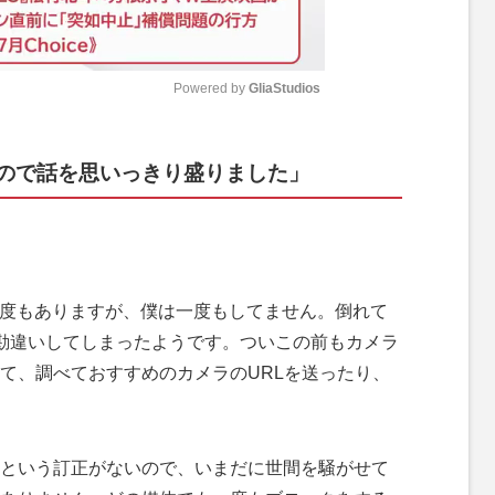
Powered by 
GliaStudios
M
ので話を思いっきり盛りました」
u
t
e
何度もありますが、僕は一度もしてません。倒れて
勘違いしてしまったようです。ついこの前もカメラ
て、調べておすすめのカメラのURLを送ったり、
という訂正がないので、いまだに世間を騒がせて