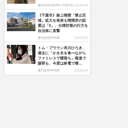
週刊女性2024年7月9日号
2024/6/25
《千葉市》路上喫煙「禁止区
域」拡大を発表も喫煙所の設
置は「0」、分煙対策の行方を
自治体に直撃
週刊女性PRIME
2026/5/27
トム・ブラウン布川ひろき、
過去に「かき氷を食べながら
ファミレスで寝落ち」報道で
謝罪も、今度は終電で寝…
週刊女性PRIME
2023/6/29