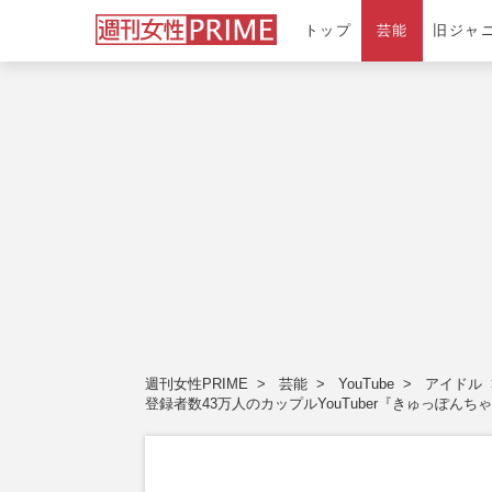
トップ
芸能
旧ジャ
週刊女性PRIME
芸能
YouTube
アイドル
登録者数43万人のカップルYouTuber『きゅっぽん