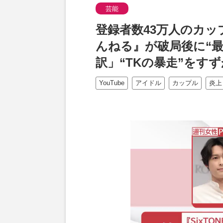
芸能
登録者数43万人のカップ
んねる』が破局後に“
訳」“TKの暴走”をす
YouTube
アイドル
カップル
炎上