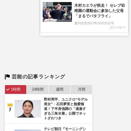
木村カエラが疾走！ セレブ幼
稚園の運動会に参加した父母
「まるでバタフライ」
週刊女性2017年10月31日号
2017/10/17
芸能の記事ランキング
1時間
24時間
週間
月間
野村周平、ユニクロ“モデル
美女”・石田夢実と熱愛報
道！下半身強調の「過激す
ぎる三角水着」公開でネッ
トざわつき
テレビ朝日『モーニングシ