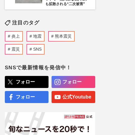
も拡散される“二次被害”
注目のタグ
炎上
地震
熊本震災
震災
SNS
SNSで最新情報を発信中！
フォロー
フォロー
フォロー
公式Youtube