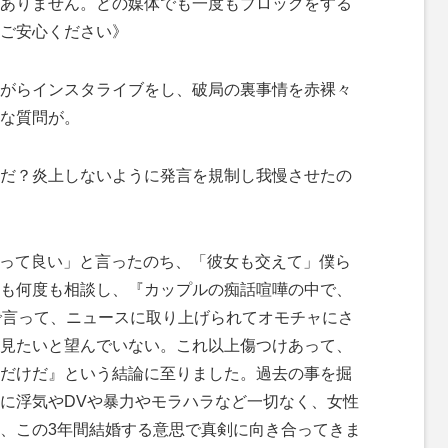
ありません。どの媒体でも一度もブロックをする
ご安心ください》
がらインスタライブをし、破局の裏事情を赤裸々
な質問が。
んだ？炎上しないように発言を規制し我慢させたの
言って良い」と言ったのち、「彼女も交えて」僕ら
も何度も相談し、『カップルの痴話喧嘩の中で、
で言って、ニュースに取り上げられてオモチャにさ
見たいと望んでいない。これ以上傷つけあって、
だけだ』という結論に至りました。過去の事を掘
に浮気やDVや暴力やモラハラなど一切なく、女性
、この3年間結婚する意思で真剣に向き合ってきま