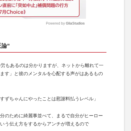
Powered by 
GliaStudios
M
論”
u
t
e
心労もあるのは分かりますが、ネットから離れて一
ます」と彼のメンタルを心配する声がはあるもの
すずちゃんにやったことは慰謝料払うレベル」
分のために綺麗事並べて、まるで自分がヒーロー
いう伝え方をするからアンチが増えるので