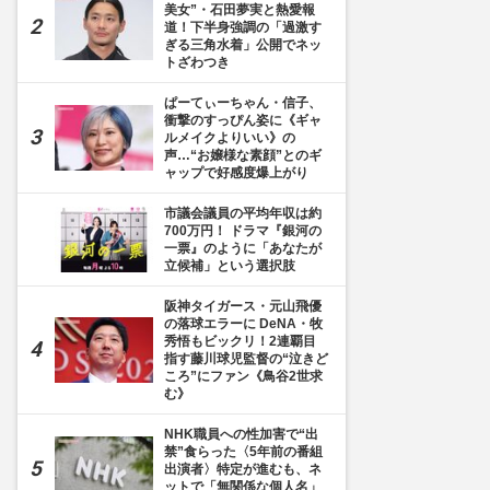
美女”・石田夢実と熱愛報
道！下半身強調の「過激す
ぎる三角水着」公開でネッ
トざわつき
ぱーてぃーちゃん・信子、
衝撃のすっぴん姿に《ギャ
ルメイクよりいい》の
声…“お嬢様な素顔”とのギ
ャップで好感度爆上がり
市議会議員の平均年収は約
700万円！ ドラマ『銀河の
一票』のように「あなたが
立候補」という選択肢
阪神タイガース・元山飛優
の落球エラーに DeNA・牧
秀悟もビックリ！2連覇目
指す藤川球児監督の“泣きど
ころ”にファン《鳥谷2世求
む》
NHK職員への性加害で“出
禁”食らった〈5年前の番組
出演者〉特定が進むも、ネ
ットで「無関係な個人名」