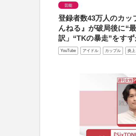
芸能
登録者数43万人のカップ
んねる』が破局後に“
訳」“TKの暴走”をす
YouTube
アイドル
カップル
炎上