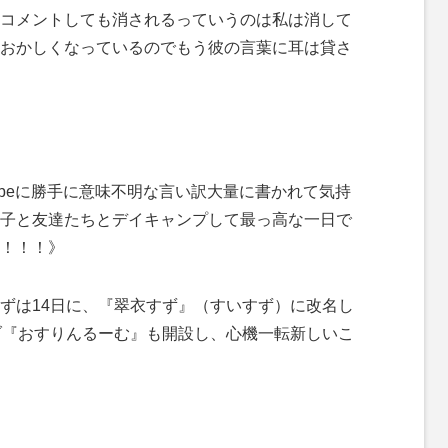
どにコメントしても消されるっていうのは私は消して
おかしくなっているのでもう彼の言葉に耳は貸さ
ouTubeに勝手に意味不明な言い訳大量に書かれて気持
子と友達たちとデイキャンプして最っ高な一日で
！！！》
ずは14日に、『翠衣すず』（すいすず）に改名し
ブ『おすりんるーむ』も開設し、心機一転新しいこ