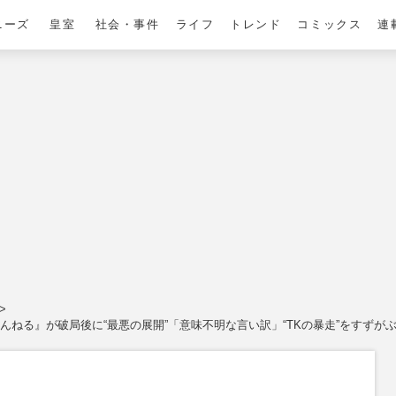
ニーズ
皇室
社会・事件
ライフ
トレンド
コミックス
連
ちゃんねる』が破局後に“最悪の展開”「意味不明な言い訳」“TKの暴走”をすずが