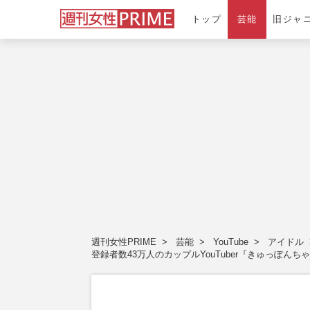
トップ
芸能
旧ジャ
週刊女性PRIME
芸能
YouTube
アイドル
登録者数43万人のカップルYouTuber『きゅっぽん