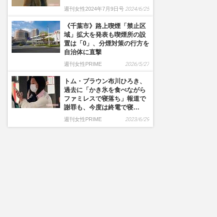
週刊女性2024年7月9日号
2024/6/25
《千葉市》路上喫煙「禁止区
域」拡大を発表も喫煙所の設
置は「0」、分煙対策の行方を
自治体に直撃
週刊女性PRIME
2026/5/27
トム・ブラウン布川ひろき、
過去に「かき氷を食べながら
ファミレスで寝落ち」報道で
謝罪も、今度は終電で寝…
週刊女性PRIME
2023/6/29