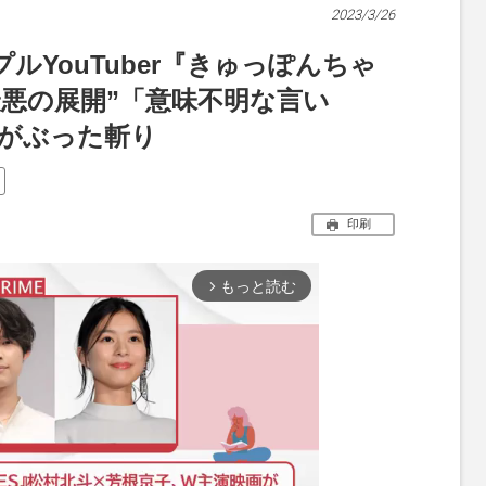
2023/3/26
ルYouTuber『きゅっぽんちゃ
最悪の展開”「意味不明な言い
ずがぶった斬り
印刷
もっと読む
arrow_forward_ios