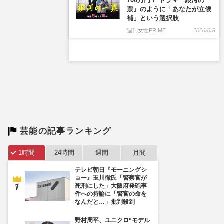
700万円！ ドラマ『銀河の一
票』のように「あなたが立候
補」という選択肢
週刊女性PRIME
2026/6/8
芸能の記事ランキング
1時間
24時間
週間
月間
テレビ朝日『モーニングシ
ョー』玉川徹氏「警察官が
死刑にした」大阪府発砲事
件への持論に「警官の命を
なんだと…」批判殺到
野村周平、ユニクロ“モデル