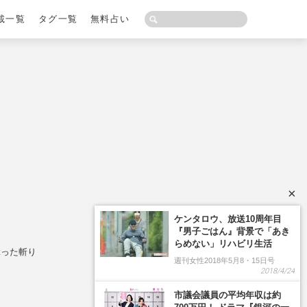
載一覧
タグ一覧
無料占い
×
ケンタロウ、放送10周年目
『男子ごはん』背景で「あき
らめない」リハビリ生活
ぶった斬り
週刊女性2018年5月8・15日号
2018/4/24
市議会議員の平均年収は約