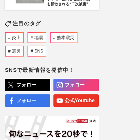
も拡散される“二次被害”
注目のタグ
炎上
地震
熊本震災
震災
SNS
SNSで最新情報を発信中！
フォロー
フォロー
フォロー
公式Youtube