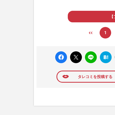
【
1
faceboo
X ポス
LINE
はてな
k いい
ト
ブック
ね
マーク
に追加
タレコミを投稿する