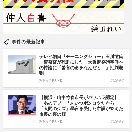
事件の最新記事
テレビ朝日『モーニングショー』玉川徹氏
「警察官が死刑にした」大阪府発砲事件へ
の持論に「警官の命をなんだと…」批判殺
到
週刊女性PRIME
2026/8/7
【横浜・山中竹春市長がパワハラ認定】
「あのデブ」「あいつポンコツだから」
「人間のクズ」暴言を受けた市議が答えた
市長の裏の顔
週刊女性PRIME
2026/8/6