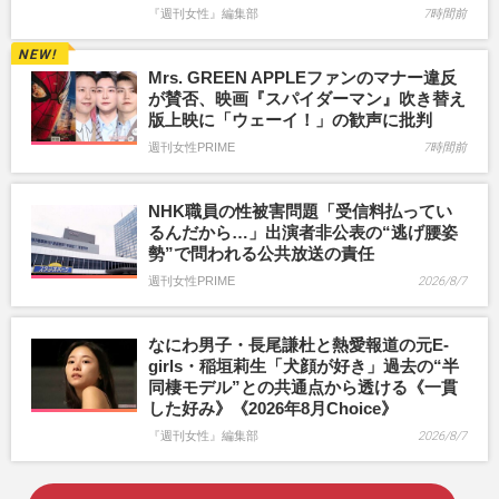
『週刊女性』編集部
7時間前
Mrs. GREEN APPLEファンのマナー違反
が賛否、映画『スパイダーマン』吹き替え
版上映に「ウェーイ！」の歓声に批判
週刊女性PRIME
7時間前
NHK職員の性被害問題「受信料払ってい
るんだから…」出演者非公表の“逃げ腰姿
勢”で問われる公共放送の責任
週刊女性PRIME
2026/8/7
なにわ男子・長尾謙杜と熱愛報道の元E-
girls・稲垣莉生「犬顔が好き」過去の“半
同棲モデル”との共通点から透ける《一貫
した好み》《2026年8月Choice》
『週刊女性』編集部
2026/8/7