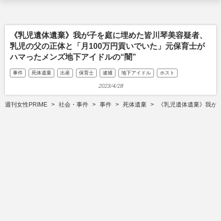
《乳児遺体遺棄》我が子を庭に埋めた皆川琴美容疑者、
乳児の父の正体と「月100万円貢いでいた」元保育士が
ハマったメンズ地下アイドルの“闇”
事件
死体遺棄
出産
保育士
逮捕
地下アイドル
ホスト
2023/4/28
週刊女性PRIME
社会・事件
事件
死体遺棄
《乳児遺体遺棄》我が子