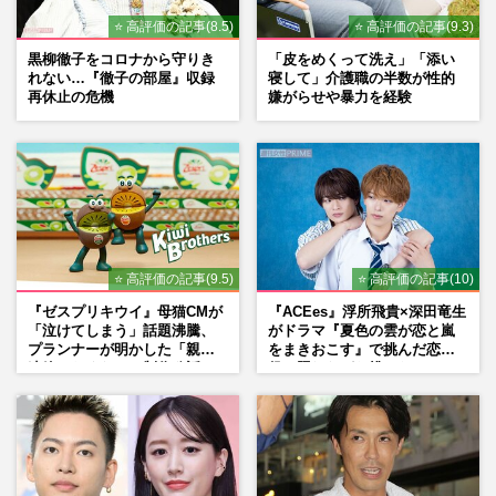
⭐ 高評価の記事(8.5)
⭐ 高評価の記事(9.3)
黒柳徹子をコロナから守りき
「皮をめくって洗え」「添い
れない…『徹子の部屋』収録
寝して」介護職の半数が性的
再休止の危機
嫌がらせや暴力を経験
⭐ 高評価の記事(9.5)
⭐ 高評価の記事(10)
『ゼスプリキウイ』母猫CMが
『ACEes』浮所飛貴×深田竜生
「泣けてしまう」話題沸騰、
がドラマ『夏色の雲が恋と嵐
プランナーが明かした「親に
をまきおこす』で挑んだ恋人
連絡したくなる」制作秘話
役、照れながら挑んだキュン
シーン秘話