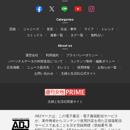
Categories
芸能
ジャニーズ
皇室
社会・事件
ライフ
トレンド
コミックス
連載一覧
タグ一覧
無料占い
About us
運営会社
利用規約
プライバシーポリシー
パーソナルデータの外部送信について
コンテンツ制作・編集ポリシー
広告掲載
ニュース提供先
タレコミ
採用情報
お知らせ一覧
お問い合わせ
主婦と生活社公式サイト
主婦と生活社関連サイト
ABJマークは、この電子書店・電子書籍配信サービス
が、著作権者からコンテンツ使用許諾を得た正規版配信
サービスであることを示す登録商標（登録番号 第
6091713号）です。ABJマークについて、詳しくはこち