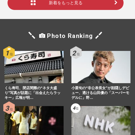
新着をもっと見る
Photo Ranking
くら寿司、閉店間際の“ネタ大盛
小栗旬の“非公表長女”が顔隠しデビ
り”写真が話題に「出会えたらラッ
ュー、透ける山田優の「スーパーモ
キー」広報が明…
デルに」野…