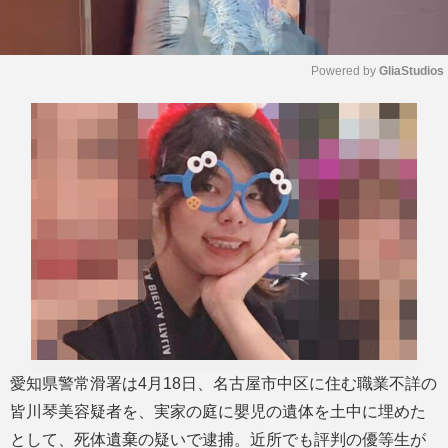
Powered by 
GliaStudios
M
u
t
e
愛知県警常滑署は4月18日、名古屋市中区に住む職業不詳の
皆川琴美容疑者を、実家の庭に嬰児の遺体を土中に埋めた
として、死体遺棄の疑いで逮捕。近所でも評判の優等生が