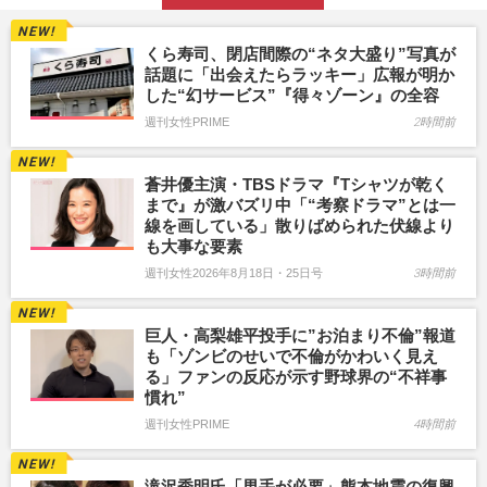
くら寿司、閉店間際の“ネタ大盛り”写真が
話題に「出会えたらラッキー」広報が明か
した“幻サービス”『得々ゾーン』の全容
週刊女性PRIME
2時間前
蒼井優主演・TBSドラマ『Tシャツが乾く
まで』が激バズリ中「“考察ドラマ”とは一
線を画している」散りばめられた伏線より
も大事な要素
週刊女性2026年8月18日・25日号
3時間前
巨人・高梨雄平投手に”お泊まり不倫”報道
も「ゾンビのせいで不倫がかわいく見え
る」ファンの反応が示す野球界の“不祥事
慣れ”
週刊女性PRIME
4時間前
滝沢秀明氏「男手が必要」熊本地震の復興