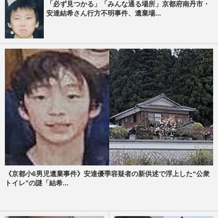
「必ず見つかる」「みんな通る場所」京都府南丹市・
安達結希さん行方不明事件、遺棄場...
《京都小6男児遺棄事件》安達優季容疑者の新供述で浮上した“公衆
トイレ”の謎「結希...