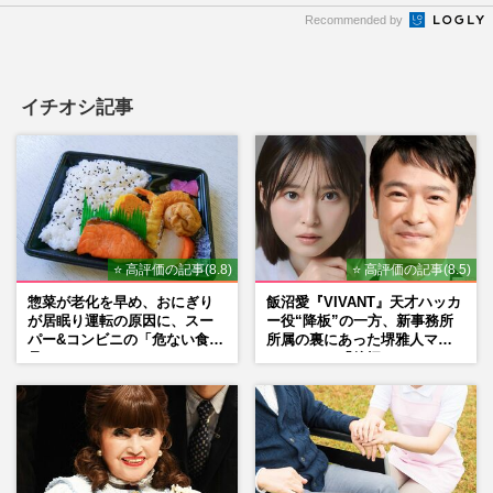
Recommended by
イチオシ記事
⭐ 高評価の記事(8.8)
⭐ 高評価の記事(8.5)
惣菜が老化を早め、おにぎり
飯沼愛『VIVANT』天才ハッカ
が居眠り運転の原因に、スー
ー役“降板”の一方、新事務所
パー&コンビニの「危ない食
所属の裏にあった堺雅人マネ
品」
ージャーの「後押し」