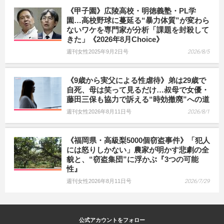
《甲子園》広陵高校・明徳義塾・PL学
園…高校野球に蔓延る“暴力体質”が変わら
ないワケを専門家が分析「課題を封殺して
きた」《2026年8月Choice》
週刊女性2025年9月2日号
2026/8/5
《9歳から実父による性虐待》弟は29歳で
自死、母は笑って見るだけ…叔母で女優・
藤田三保も協力で訴える“時効撤廃”への道
週刊女性2026年8月11日号
2026/8/1
《福岡県・高級梨5000個窃盗事件》「犯人
には怒りしかない」農家が明かす悲劇の全
貌と、“窃盗集団”に浮かぶ『3つの可能
性』
週刊女性2026年8月11日号
2026/7/29
公式アカウントをフォロー