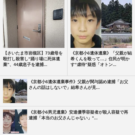
【さいたま市岩槻区】73歳母を
《京都小6遺体遺棄》「父親が結
殴打し殺害し“踊り場に死体遺
希くんを殴って…」住民が明か
棄”、44歳息子を逮捕...
す“虐待”疑惑「オトン...
《京都小6遺体遺棄事件》父親が関与認め逮捕「お父
さんの話はしないで」結希さんが見...
《京都小6男児遺棄》安達優季容疑者が殺人容疑で再
逮捕「本当のお父さんじゃない」“...