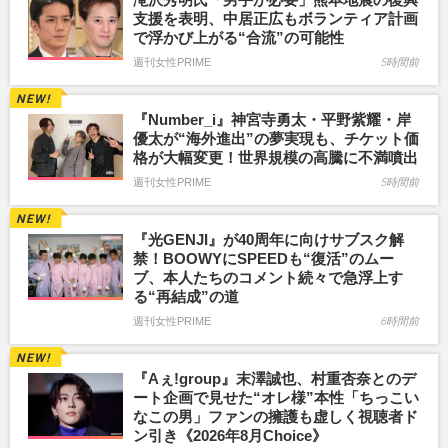
支援を表明、中居正広もボランティア計画
で浮かび上がる“合流”の可能性
週刊女性PRIME
5時間前
『Number_i』神宮寺勇太・平野紫耀・岸
優太が“海外進出”の夢実現も、チケット価
格が大幅変更！世界規模の高騰に不満噴出
週刊女性PRIME
5時間前
『光GENJI』が40周年に向けサブスク解
禁！BOOWYにSPEEDも“復活”のムー
ブ、本人たちのコメント続々で急浮上す
る“再結成”の道
週刊女性PRIME
6時間前
『Aぇ!group』末澤誠也、村重杏奈とのデ
ート企画で見せた“オレ様”本性「ちっこい
なこの男」ファンの擁護も虚しく視聴者ド
ン引き《2026年8月Choice》