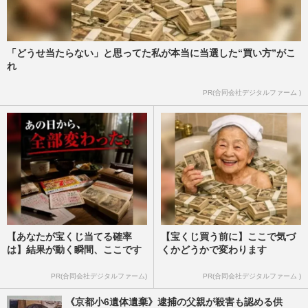
「どうせ当たらない」と思ってた私が本当に当選した“買い方”がこ
れ
PR(合同会社デジタルファーム )
【あなたが宝くじ当てる確率
【宝くじ買う前に】ここで気づ
は】結果が動く瞬間、ここです
くかどうかで変わります
PR(合同会社デジタルファーム)
PR(合同会社デジタルファーム )
《京都小6遺体遺棄》逮捕の父親が殺害も認める供