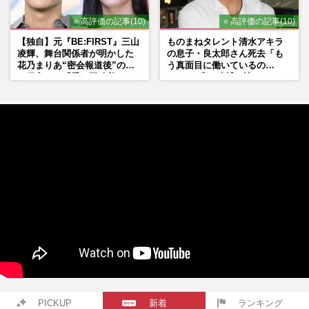
⭐ 高評価の記事(10)
⭐ 高評価の記事(10)
【独自】元『BE:FIRST』三山
ものまねタレント清水アキラ
凌輝、舞台関係者が明かした
の息子・良太郎さん死去「も
花乃まりあ“密会報道後”の呆
う真面目に働いているの
れ発言と、『愛の不時着』の
で」、2度の逮捕も諦めなかっ
劇場が答えた共演舞台の行方
た芸能界“波乱に満ちた37年”
PICKUP
新着
ランキング