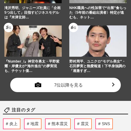
滝沢秀明、ジャニーズ社員に「企画
NHK職員への性加害で“出禁”食らっ
5つ出して」目指すビジネスモデル
た〈5年前の番組出演者〉特定が進
は『米津玄師…
むも、ネット…
『Number_i』神宮寺勇太・平野紫
野村周平、ユニクロ“モデル美女”・
耀・岸優太が“海外進出”の夢実現
石田夢実と熱愛報道！下半身強調の
も、チケット価…
「過激すぎ…
7位以降を見る
注目のタグ
炎上
地震
熊本震災
震災
SNS