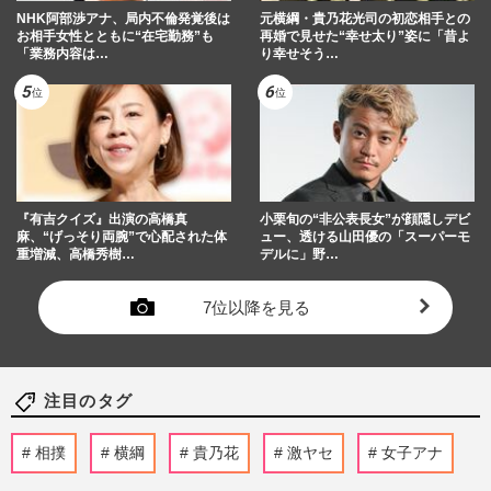
NHK阿部渉アナ、局内不倫発覚後は
元横綱・貴乃花光司の初恋相手との
お相手女性とともに“在宅勤務”も
再婚で見せた“幸せ太り”姿に「昔よ
「業務内容は…
り幸せそう…
『有吉クイズ』出演の高橋真
小栗旬の“非公表長女”が顔隠しデビ
麻、“げっそり両腕”で心配された体
ュー、透ける山田優の「スーパーモ
重増減、高橋秀樹…
デルに」野…
7位以降を見る
注目のタグ
相撲
横綱
貴乃花
激ヤセ
女子アナ