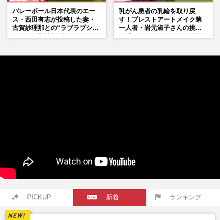
バレーボール日本代表のエー
乳がん患者の乳輪を取り戻
ス・西田有志が投稿した妻・
す！ブレストアートメイク第
古賀紗理那との“ラブラブショ
一人者・岩元淑子さんの挑戦
ット”に「絶対に今じゃない」
と「ハードルしかない」啓発
「空気読んで」ネット上で批
の“壁”
判殺到の理由
PICKUP
新着
ランキング