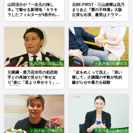
山田涼介が『一次元の挿し
元BE:FIRST・三山凌輝は花乃
木』で魅せる新境地「キラキ
まりあと『愛の不時着』大阪
ラしたフィルターが1枚外れて
公演も出演、趣里はドラマ
くれたら」アイドル像を封印
『大空港』番宣行脚に「メン
した覚悟
タル強すぎ」の実情
⭐ 高評価の記事(7.6)
⭐ 高評価の記事(9.3)
元横綱・貴乃花光司の初恋相
「皮をめくって洗え」「添い
手との再婚で見せた“幸せ太
寝して」介護職の半数が性的
り”姿に「昔より幸せそう」
嫌がらせや暴力を経験
「可愛くなった」とファンほ
っこり
⭐ 高評価の記事(7.7)
⭐ 高評価の記事(7.7)