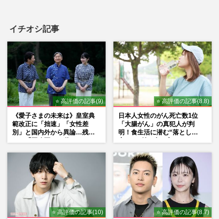
イチオシ記事
⭐ 高評価の記事(9)
⭐ 高評価の記事(8.8)
《愛子さまの未来は》皇室典
日本人女性のがん死亡数1位
範改正に「拙速」「女性差
「大腸がん」の真犯人が判
別」と国内外から異論…残さ
明！食生活に潜む“落とし
れた「再改正」の道
穴”との付き合い方
⭐ 高評価の記事(10)
⭐ 高評価の記事(8.7)