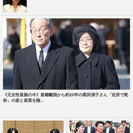
《元女性皇族の今》皇籍離脱から約20年の黒田清子さん「近所で乾
杯」の姿と皇室を陰...