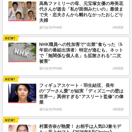
高島ファミリーの母、元宝塚女優の寿美花
代さんが逝去「私が面倒みたいの」最後ま
で夫・忠夫さんから離れなかったおしどり
夫婦
週刊女性PRIME
0時間前
NHK職員への性加害で“出禁”食らった〈5
年前の番組出演者〉特定が進むも、ネット
で「無関係な個人名」も拡散される“二次
被害”
週刊女性PRIME
2時間前
フィギュアスケート・羽生結弦、長年
の“プーさん愛”が結実「ディズニーの壁は
世界一」異例すぎる“アスリート監修”の偉
業
週刊女性PRIME
3時間前
村重杏奈が熱愛！ お相手は人気DJ兼モデ
ル・井上ヤマト《2026年8月Choice》