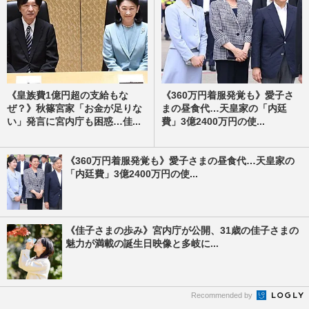
《皇族費1億円超の支給もな
《360万円着服発覚も》愛子さ
ぜ？》秋篠宮家「お金が足りな
まの昼食代…天皇家の「内廷
い」発言に宮内庁も困惑…佳...
費」3億2400万円の使...
《360万円着服発覚も》愛子さまの昼食代…天皇家の
「内廷費」3億2400万円の使...
《佳子さまの歩み》宮内庁が公開、31歳の佳子さまの
魅力が満載の誕生日映像と多岐に...
Recommended by