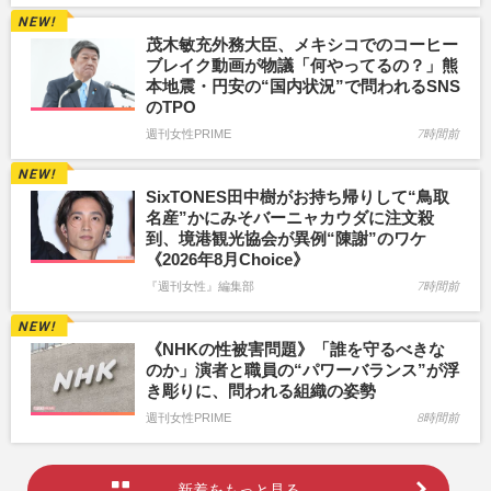
茂木敏充外務大臣、メキシコでのコーヒー
ブレイク動画が物議「何やってるの？」熊
本地震・円安の“国内状況”で問われるSNS
のTPO
週刊女性PRIME
7時間前
SixTONES田中樹がお持ち帰りして“鳥取
名産”かにみそバーニャカウダに注文殺
到、境港観光協会が異例“陳謝”のワケ
《2026年8月Choice》
『週刊女性』編集部
7時間前
《NHKの性被害問題》「誰を守るべきな
のか」演者と職員の“パワーバランス”が浮
き彫りに、問われる組織の姿勢
週刊女性PRIME
8時間前
新着をもっと見る