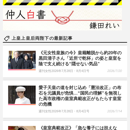
上皇上皇后両陛下の最新記事
《元女性皇族の今》皇籍離脱から約20年の
黒田清子さん「近所で乾杯」の姿と皇室を
陰で支え続ける“隠せない気品”
週刊女性2026年7月28日・8月4日号
2026/7/20
愛子天皇の道を封じ込め「憲法改正」の布
石を元議員が危惧…“国民の理解”を無視し
た高市政権の皇室典範改正がもたらす皇室
の危機
週刊女性2026年7月28日・8月4日号
2026/7/14
《皇室典範改正》「急な養子には担えな