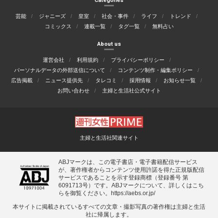
Categories
芸能
ジャニーズ
皇室
社会・事件
ライフ
トレンド
コミックス
連載一覧
タグ一覧
無料占い
About us
運営会社
利用規約
プライバシーポリシー
パーソナルデータの外部送信について
コンテンツ制作・編集ポリシー
広告掲載
ニュース提供先
タレコミ
採用情報
お知らせ一覧
お問い合わせ
主婦と生活社公式サイト
主婦と生活社関連サイト
ABJマークは、この電子書店・電子書籍配信サービス
が、著作権者からコンテンツ使用許諾を得た正規版配信
サービスであることを示す登録商標（登録番号 第
6091713号）です。ABJマークについて、詳しくはこち
らを御覧ください。
https://aebs.or.jp/
本サイトに掲載されているすべての⽂章・撮影写真の著作権は主婦と⽣活
社に帰属します。