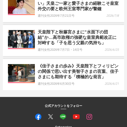
い」天皇ご一家と愛子さまの経験こそ皇室
外交の要と欧州王室専門家が警鐘
週刊女性2026年7月21日号
2026/7/8
天皇陛下と秋篠宮さまに“水面下の団
結”か…高市政権の強硬な皇室典範改正に
対峙する「子を思う父親の気持ち」
週刊女性2026年7月7日・14日号
2026/6/25
《佳子さまの歩み》天皇陛下とフィリピン
の関係で思い出す美智子さまの言葉、佳子
さまにも期待する「積極的な発言」
週刊女性2026年6月30日号
2026/6/21
公式アカウントをフォロー