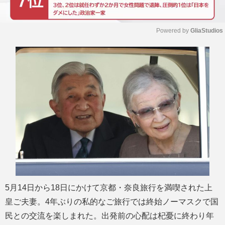
Powered by 
GliaStudios
M
u
t
e
5月14日から18日にかけて京都・奈良旅行を満喫された上
皇ご夫妻。4年ぶりの私的なご旅行では終始ノーマスクで国
民との交流を楽しまれた。出発前の心配は杞憂に終わり年