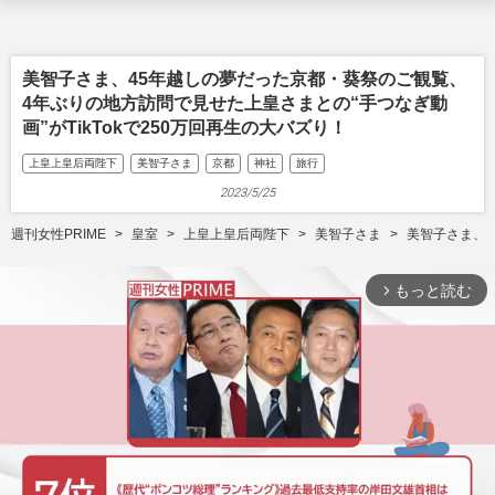
美智子さま、45年越しの夢だった京都・葵祭のご観覧、
4年ぶりの地方訪問で見せた上皇さまとの“手つなぎ動
画”がTikTokで250万回再生の大バズり！
上皇上皇后両陛下
美智子さま
京都
神社
旅行
2023/5/25
週刊女性PRIME
皇室
上皇上皇后両陛下
美智子さま
美智子さま、4
もっと読む
arrow_forward_ios