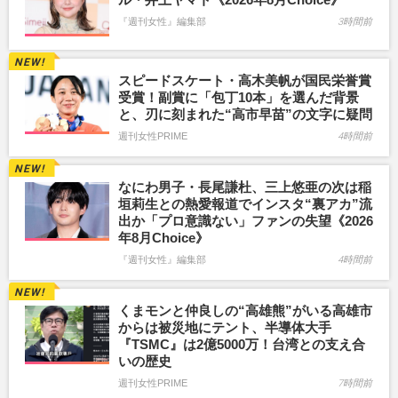
『週刊女性』編集部
3時間前
スピードスケート・高木美帆が国民栄誉賞
受賞！副賞に「包丁10本」を選んだ背景
と、刃に刻まれた“高市早苗”の文字に疑問
週刊女性PRIME
4時間前
なにわ男子・長尾謙杜、三上悠亜の次は稲
垣莉生との熱愛報道でインスタ“裏アカ”流
出か「プロ意識ない」ファンの失望《2026
年8月Choice》
『週刊女性』編集部
4時間前
くまモンと仲良しの“高雄熊”がいる高雄市
からは被災地にテント、半導体大手
『TSMC』は2億5000万！台湾との支え合
いの歴史
週刊女性PRIME
7時間前