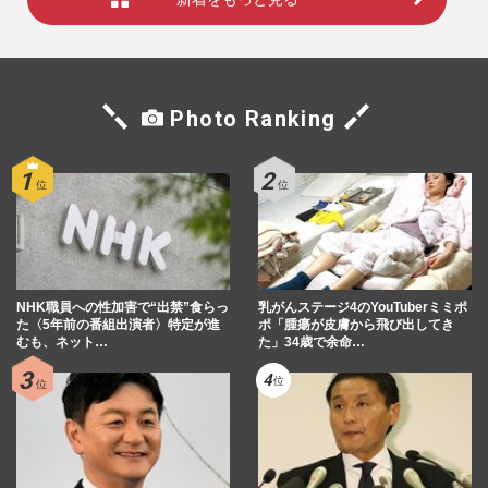
Photo Ranking
NHK職員への性加害で“出禁”食らっ
乳がんステージ4のYouTuberミミポ
た〈5年前の番組出演者〉特定が進
ポ「腫瘍が皮膚から飛び出してき
むも、ネット…
た」34歳で余命…