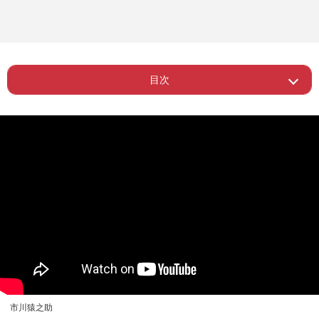
目次
ー すべての遺産を相続させたかった相
Page 1
手
Page 2
ー 「俺も早く子どもが欲しい」
市川猿之助