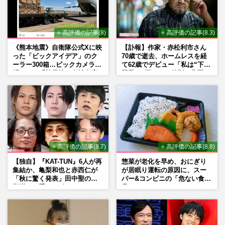
⭐ 高評価の記事(8)
⭐ 高評価の記事(8.3)
《熊本地震》自衛隊公式Xに映
【訃報】作家・赤松利市さん
った「ビックアイデア」のク
70歳で逝去、ホームレスを経
ーラー300箱…ビックカメラが
て62歳でデビュー「私は“下級
明かした「被災地に自社在庫
国民”。死ぬまで差別と貧困を
提供」の真相
書き続けます」壮絶人生
⭐ 高評価の記事(8.7)
⭐ 高評価の記事(8.8)
【独自】『KAT-TUN』6人が再
惣菜が老化を早め、おにぎり
集結か、亀梨和也と赤西仁が
が居眠り運転の原因に、スー
「秋に驚く発表」田中聖の刑
パー&コンビニの「危ない食
期満了と重なる“匂わせ”では
品」
ない理由