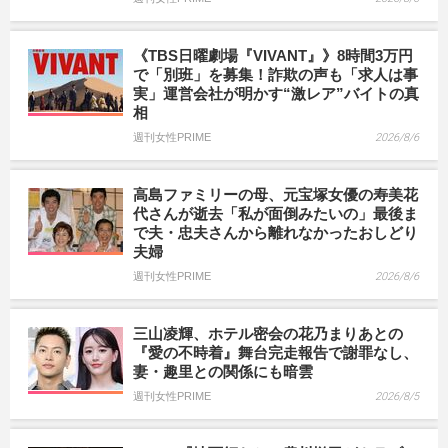
《TBS日曜劇場『VIVANT』》8時間3万円
で「別班」を募集！詐欺の声も「求人は事
実」運営会社が明かす“激レア”バイトの真
相
週刊女性PRIME
2026/8/6
高島ファミリーの母、元宝塚女優の寿美花
代さんが逝去「私が面倒みたいの」最後ま
で夫・忠夫さんから離れなかったおしどり
夫婦
週刊女性PRIME
2026/8/6
三山凌輝、ホテル密会の花乃まりあとの
『愛の不時着』舞台完走報告で謝罪なし、
妻・趣里との関係にも暗雲
週刊女性PRIME
2026/8/5