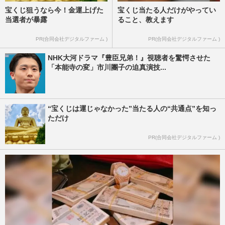
宝くじ狙うなら今！金運上げた
宝くじ当たる人だけがやってい
当選者が暴露
ること、教えます
PR(合同会社デジタルファーム )
PR(合同会社デジタルファーム )
NHK大河ドラマ『豊臣兄弟！』視聴者を驚愕させた
「本能寺の変」市川團子の迫真演技...
“宝くじは運じゃなかった”当たる人の“共通点”を知っ
ただけ
PR(合同会社デジタルファーム )