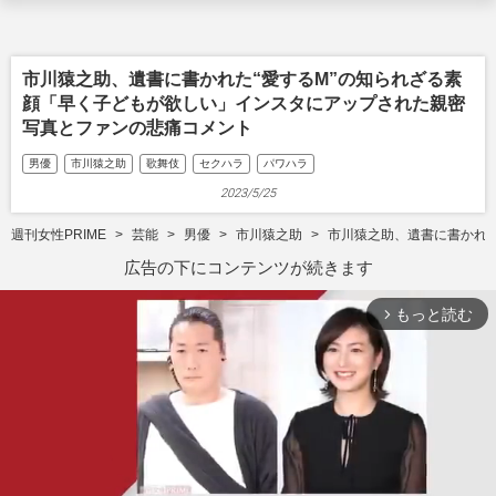
市川猿之助、遺書に書かれた“愛するM”の知られざる素
顔「早く子どもが欲しい」インスタにアップされた親密
写真とファンの悲痛コメント
男優
市川猿之助
歌舞伎
セクハラ
パワハラ
2023/5/25
週刊女性PRIME
芸能
男優
市川猿之助
市川猿之助、遺書に書かれ
広告の下にコンテンツが続きます
もっと読む
arrow_forward_ios