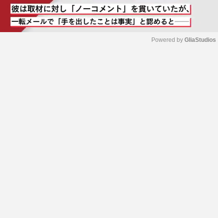
Powered by 
GliaStudios
M
u
t
e