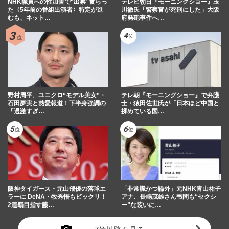
NHK職員への性加害で“出禁”食らっ
テレビ朝日『モーニングショー』玉
た〈5年前の番組出演者〉特定が進
川徹氏「警察官が死刑にした」大阪
むも、ネット…
府発砲事件へ…
野村周平、ユニクロ“モデル美女”・
テレ朝『モーニングショー』で弁護
石田夢実と熱愛報道！下半身強調の
士・猿田佐世氏が「日本ほど中国と
「過激すぎ…
揉めている国…
阪神タイガース・元山飛優の落球エ
「非常識かつ論外」元NHK青山祐子
ラーに DeNA・牧秀悟もビックリ！
アナ、長嶋茂雄さん弔問も“セクシ
2連覇目指す藤…
ー”な装いに…