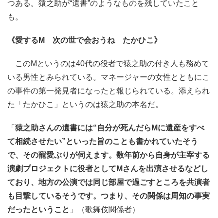
つある。猿之助が“遺書”のようなものを残していたこと
も。
《愛するM 次の世で会おうね たかひこ》
このMというのは40代の役者で猿之助の付き人も務めて
いる男性とみられている。マネージャーの女性とともにこ
の事件の第一発見者になったと報じられている。添えられ
た「たかひこ」というのは猿之助の本名だ。
「
猿之助さんの遺書には“自分が死んだらMに遺産をすべ
て相続させたい”といった旨のことも書かれていたそう
で、その寵愛ぶりが伺えます。数年前から自身が主宰する
演劇プロジェクトに役者としてMさんを出演させるなどし
ており、地方の公演では同じ部屋で過ごすところを共演者
も目撃しているそうです。つまり、その関係は周知の事実
だったということ
」（歌舞伎関係者）