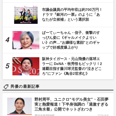
市議会議員の平均年収は約700万円！
ドラマ『銀河の一票』のように「あ
なたが立候補」という選択肢
ぱーてぃーちゃん・信子、衝撃のす
っぴん姿に《ギャルメイクよりい
い》の声…“お嬢様な素顔”とのギャ
ップで好感度爆上がり
阪神タイガース・元山飛優の落球エ
ラーに DeNA・牧秀悟もビックリ！2
連覇目指す藤川球児監督の“泣きどこ
ろ”にファン《鳥谷2世求む》
男優の最新記事
野村周平、ユニクロ“モデル美女”・石田夢
実と熱愛報道！下半身強調の「過激すぎる
三角水着」公開でネットざわつき
週刊女性PRIME
2026/8/6