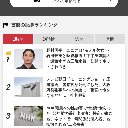
7位以降を見る
芸能の記事ランキング
1時間
24時間
週間
月間
野村周平、ユニクロ“モデル美女”・
石田夢実と熱愛報道！下半身強調の
「過激すぎる三角水着」公開でネッ
トざわつき
テレビ朝日『モーニングショー』玉
川徹氏「警察官が死刑にした」大阪
府発砲事件への持論に「警官の命を
なんだと…」批判殺到
NHK職員への性加害で“出禁”食らっ
た〈5年前の番組出演者〉特定が進む
も、ネットで「無関係な個人名」も
拡散される“二次被害”