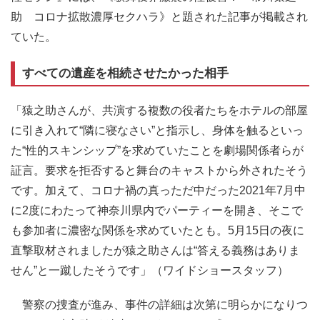
助 コロナ拡散濃厚セクハラ》と題された記事が掲載され
ていた。
すべての遺産を相続させたかった相手
「猿之助さんが、共演する複数の役者たちをホテルの部屋
に引き入れて“隣に寝なさい”と指示し、身体を触るといっ
た“性的スキンシップ”を求めていたことを劇場関係者らが
証言。要求を拒否すると舞台のキャストから外されたそう
です。加えて、コロナ禍の真っただ中だった2021年7月中
に2度にわたって神奈川県内でパーティーを開き、そこで
も参加者に濃密な関係を求めていたとも。5月15日の夜に
直撃取材されましたが猿之助さんは“答える義務はありま
せん”と一蹴したそうです」（ワイドショースタッフ）
警察の捜査が進み、事件の詳細は次第に明らかになりつ