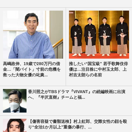
高嶋政伸、19歳で280万円の借
推したい“国宝級” 若手歌舞伎俳
金…「闇バイト」寸前の危機を
優は…注目株に中村玉太郎、上
救った大物女優の叱責...
村吉太朗らの名前
香川照之がTBSドラマ『VIVANT』の続編映画に出演
へ、『半沢直樹』チームと福...
【傷害容疑で書類送検】村上虹郎、交際女性の顔を殴
り“全治1か月以上”重傷の暴行、...