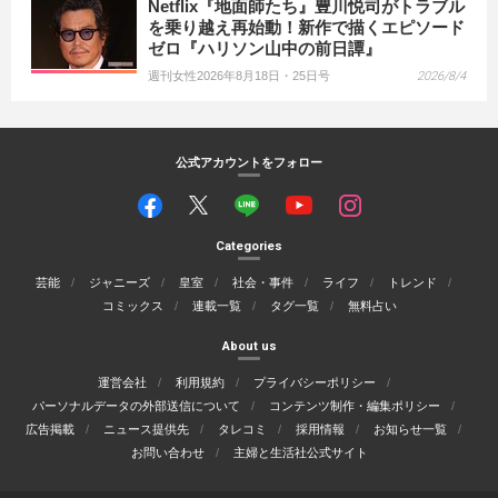
Netflix『地面師たち』豊川悦司がトラブル
を乗り越え再始動！新作で描くエピソード
ゼロ『ハリソン山中の前日譚』
週刊女性2026年8月18日・25日号
2026/8/4
公式アカウントをフォロー
Categories
芸能
ジャニーズ
皇室
社会・事件
ライフ
トレンド
コミックス
連載一覧
タグ一覧
無料占い
About us
運営会社
利用規約
プライバシーポリシー
パーソナルデータの外部送信について
コンテンツ制作・編集ポリシー
広告掲載
ニュース提供先
タレコミ
採用情報
お知らせ一覧
お問い合わせ
主婦と生活社公式サイト