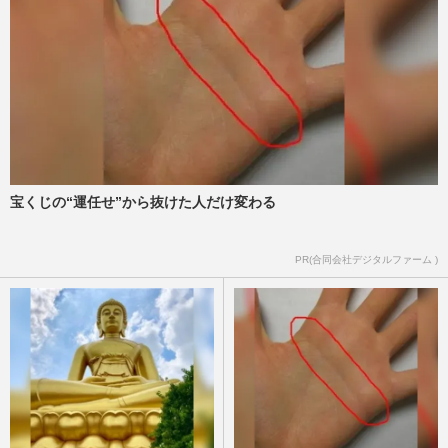
た“ひと言”【2024年スク…
週刊女性PRIME
2024/12/30
香川照之「歌舞伎と昆虫に命を捧げる」宣
言はどこへ、3年ぶり主演ドラマ『災』出
演で「テレビに出たい」の…
週刊女性2024年12月24日号
2024/12/12
宝くじの“運任せ”から抜けた人だけ変わる
【独占直撃】市川猿之助、舞台台本を手に
愛弟子・市川段一郎と青空稽古！囁かれる
復帰説に放った“ひと言”
PR(合同会社デジタルファーム )
週刊女性2024年9月10日号
2024/8/26