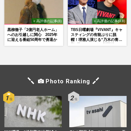
⭐ 高評価の記事(8)
⭐ 高評価の記事(9.8)
黒柳徹子「2億円老人ホーム」
TBS日曜劇場『VIVANT』キャ
へのお引越しに関心 2025年
スティングの有能ぶりに脱
に迎える番組50周年で勇退か
帽！堺雅人演じる“乃木の青年
期”役は、そっくり説根強い
Mr.Children桜井和寿のバンド
マン長男・櫻井海音だった
Photo Ranking