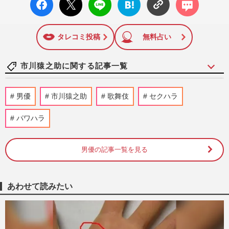
陣の執筆記事を配信するほか、女性週刊誌『週刊女性』の誌
ok い
ト
ブック
ト
面に掲載された記事から、インターネット利用者層にとって
いね
マーク
特に関心の高い題材の記事を、WEB向けにリライトして配信
に追加
しています！
タレコミ投稿
無料占い
市川猿之助に関する記事一覧
吉沢亮＆横浜流星の『国宝』が100億円突
男優
市川猿之助
歌舞伎
セクハラ
破!気になる実際の歌舞伎界は「映画より
魑魅魍魎」市川海老蔵に香川…
パワハラ
週刊女性2025年9月9日号
2025/9/6
男優の記事一覧を見る
《令和の芸能ニュースランキング》ジャニ
ーズ崩壊、松本人志の性加害を上回る1位
は、暴かれた元SMAP中居正…
週刊女性2025年7月1日・8日号
2025/6/29
あわせて読みたい
市川猿之助、舞台台本を手に愛弟子・市川
段一郎と青空稽古！囁かれる復帰説に放っ