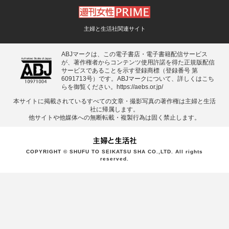
主婦と生活社関連サイト
ABJマークは、この電子書店・電子書籍配信サービス
が、著作権者からコンテンツ使用許諾を得た正規版配信
サービスであることを示す登録商標（登録番号 第
6091713号）です。ABJマークについて、詳しくはこち
らを御覧ください。
https://aebs.or.jp/
本サイトに掲載されているすべての⽂章・撮影写真の著作権は主婦と⽣活
社に帰属します。
他サイトや他媒体への無断転載・複製⾏為は固く禁⽌します。
COPYRIGHT © SHUFU TO SEIKATSU SHA CO.,LTD. All rights
reserved.