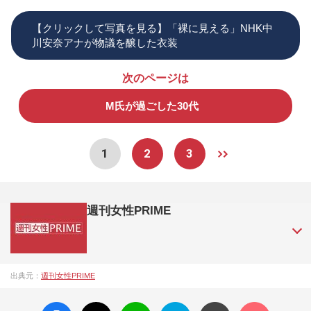
【クリックして写真を見る】「裸に見える」NHK中
川安奈アナが物議を醸した衣装
次のページは
M氏が過ごした30代
1
2
3
週刊女性PRIME
『週刊女性PRIME（シュージョプライム）』は、2015年（平
出典元：
週刊女性PRIME
成27年）1月に開設された主婦と生活社が運営する日本のニュ
ースサイトです。『週刊女性PRIME』編集者が担当する連載
facebo
X ポス
LINE
はてな
コメン