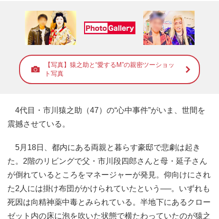
【写真】猿之助と“愛するM”の親密ツーショッ
ト写真
4代目・市川猿之助（47）の“心中事件”がいま、世間を
震撼させている。
5月18日、都内にある両親と暮らす豪邸で悲劇は起き
た。2階のリビングで父・市川段四郎さんと母・延子さん
が倒れているところをマネージャーが発見。仰向けにされ
た2人には掛け布団がかけられていたという──。いずれも
死因は向精神薬中毒とみられている。半地下にあるクロー
ゼット内の床に泡を吹いた状態で横たわっていたのが猿之