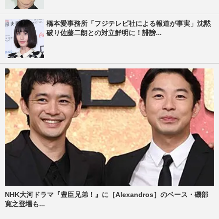
橋本愛事務所「フジテレビ社による報道が事実」沈黙
破り佐藤二朗との対立鮮明に！誹謗...
NHK大河ドラマ『豊臣兄弟！』に［Alexandros］のベース・磯部
寛之登場も...