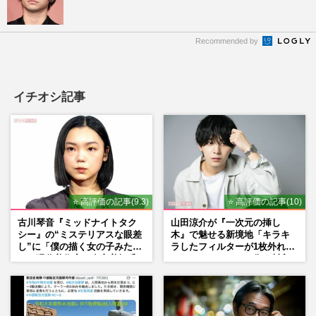
Recommended by
イチオシ記事
⭐ 高評価の記事(9.3)
⭐ 高評価の記事(10)
古川琴音『ミッドナイトタク
山田涼介が『一次元の挿し
シー』の“ミステリアスな眼差
木』で魅せる新境地「キラキ
し”に「僕の描く女の子みた
ラしたフィルターが1枚外れて
い」現代美術家・奈良美智氏
くれたら」アイドル像を封印
もSNSで“公認”
した覚悟