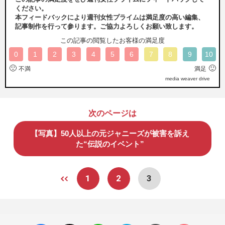
ください。
本フィードバックにより週刊女性プライムは満足度の高い編集、
記事制作を行って参ります。ご協力よろしくお願い致します。
この記事の閲覧したお客様の満足度
0
1
2
3
4
5
6
7
8
9
10
🙁
🙂
不満
満足
media weaver drive
次のページは
【写真】50人以上の元ジャニーズが被害を訴え
た“伝説のイベント”
1
2
3