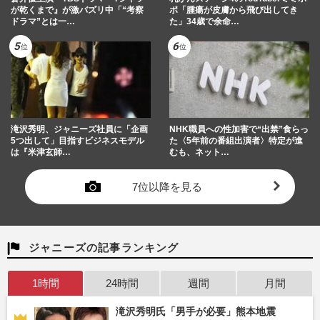
が乾くまで』が激バズリ中「“考察
ポ「腫瘍が皮膚から飛び出してき
ドラマ”とは一…
た」34歳で余命…
滝沢秀明、ジャニーズ社員に「企画
NHK職員への性加害で“出禁”食らっ
5つ出して」目指すビジネスモデル
た〈5年前の番組出演者〉特定が進
は『米津玄師…
むも、ネット…
7位以降を見る
ジャニーズの記事ランキング
1時間
24時間
週間
月間
滝沢秀明氏「男手が必要」熊本地震