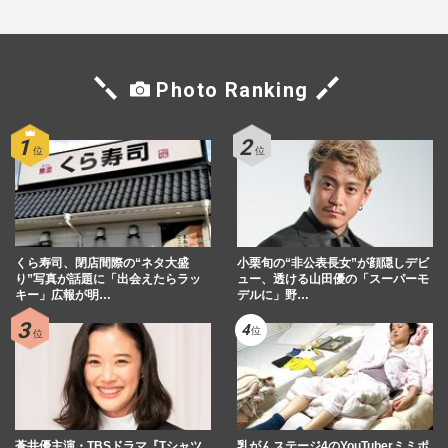
Photo Ranking
くら寿司、閉店間際の“ネタ大盛
小栗旬の“非公表長女”が顔隠しデビ
り”写真が話題に「出会えたらラッ
ュー、透ける山田優の「スーパーモ
キー」広報が明…
デルに」野…
蒼井優主演・TBSドラマ『Tシャツ
乳がんステージ4のYouTuberミミポ