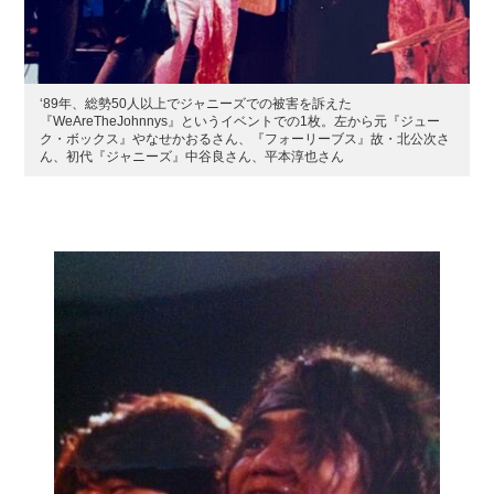
‘89年、総勢50人以上でジャニーズでの被害を訴えた
『WeAreTheJohnnys』というイベントでの1枚。左から元『ジュー
ク・ボックス』やなせかおるさん、『フォーリーブス』故・北公次さ
ん、初代『ジャニーズ』中谷良さん、平本淳也さん