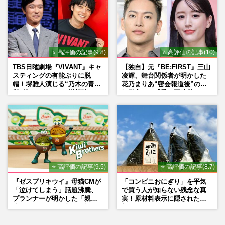
⭐ 高評価の記事(9.8)
⭐ 高評価の記事(10)
TBS日曜劇場『VIVANT』キャ
【独自】元『BE:FIRST』三山
スティングの有能ぶりに脱
凌輝、舞台関係者が明かした
帽！堺雅人演じる“乃木の青年
花乃まりあ“密会報道後”の呆
期”役は、そっくり説根強い
れ発言と、『愛の不時着』の
Mr.Children桜井和寿のバンド
劇場が答えた共演舞台の行方
マン長男・櫻井海音だった
⭐ 高評価の記事(9.5)
⭐ 高評価の記事(8.7)
『ゼスプリキウイ』母猫CMが
「コンビニおにぎり」を平気
「泣けてしまう」話題沸騰、
で買う人が知らない残念な真
プランナーが明かした「親に
実！原材料表示に隠された添
連絡したくなる」制作秘話
加物の正体