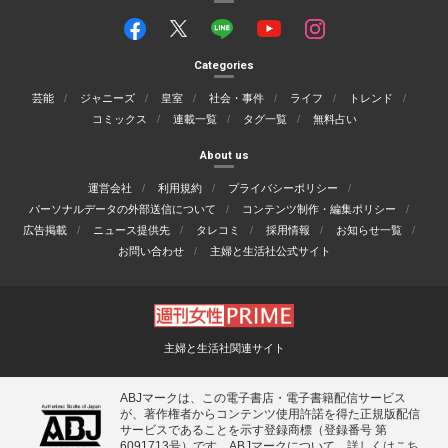
Categories
芸能
ジャニーズ
皇室
社会・事件
ライフ
トレンド
コミックス
連載一覧
タグ一覧
無料占い
About us
運営会社
利用規約
プライバシーポリシー
パーソナルデータの外部送信について
コンテンツ制作・編集ポリシー
広告掲載
ニュース提供先
タレコミ
採用情報
お知らせ一覧
お問い合わせ
主婦と生活社公式サイト
主婦と生活社関連サイト
ABJマークは、この電子書店・電子書籍配信サービス
が、著作権者からコンテンツ使用許諾を得た正規版配信
サービスであることを示す登録商標（登録番号 第
6091713号）です。ABJマークについて、詳しくはこち