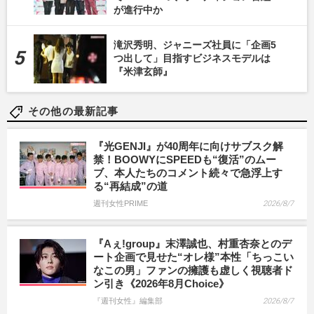
が進行中か
滝沢秀明、ジャニーズ社員に「企画5
つ出して」目指すビジネスモデルは
『米津玄師』
その他の最新記事
『光GENJI』が40周年に向けサブスク解
禁！BOOWYにSPEEDも“復活”のムー
ブ、本人たちのコメント続々で急浮上す
る“再結成”の道
週刊女性PRIME
2026/8/7
『Aぇ!group』末澤誠也、村重杏奈とのデ
ート企画で見せた“オレ様”本性「ちっこい
なこの男」ファンの擁護も虚しく視聴者ド
ン引き《2026年8月Choice》
『週刊女性』編集部
2026/8/7