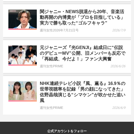
関ジャニ∞・NEWS脱退から20年、音楽活
動再開の内博貴が「プロを目指している」
実力で勝ち取った“ゴルフキャラ”
週刊女性2026年7月21日号
2026/7/9
元ジャニーズ『光GENJI』結成日に“伝説
のデビューMV”公開、旧メンバーも反応で
「再結成、今だよ！」ファン大興奮
週刊女性PRIME
2026/6/26
NHK連続テレビ小説『風、薫る』16.9％の
世帯視聴率を記録「男の顔になってきた」
佐野晶哉演じる“シマケン”が吹かせた追い
風
週刊女性PRIME
2026/6/9
公式アカウントをフォロー