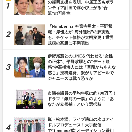
の復興支援を表明、中居正広もボラ
ンティア計画で浮かび上がる“合
流”の可能性
『Number_i』神宮寺勇太・平野紫
耀・岸優太が“海外進出”の夢実現
も、チケット価格が大幅変更！世界
規模の高騰に不満噴出
伊野尾慧とのLINEを匂わせる“女性
の正体”、平野紫耀との“デート疑
惑”や高橋海人には「普段からあんな
感じ」投稿連発、繋がりアピールで
ジャニーズは戦々恐々か
市議会議員の平均年収は約700万円！
ドラマ『銀河の一票』のように「あ
なたが立候補」という選択肢
嵐・松本潤、ライブ演出の次はアイ
ドルプロデュース！大手配信
で“timelesz式”オーディション番組