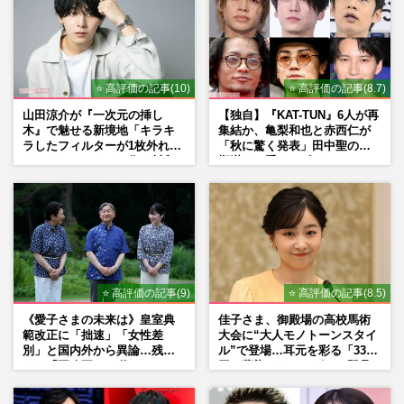
中での初ソロドームツアーで見せた“涙”の
理由、Hey! Say! JUMPメ…
週刊女性PRIME
2026/8/3
⭐ 高評価の記事(10)
⭐ 高評価の記事(8.7)
二宮和也、YouTube『よにのちゃんねる』
で山田涼介の“お友達”に有名ホストを推
山田涼介が『一次元の挿し
【独自】『KAT-TUN』6人が再
薦、歌舞伎町に“急接近”…
木』で魅せる新境地「キラキ
集結か、亀梨和也と赤西仁が
ラしたフィルターが1枚外れて
「秋に驚く発表」田中聖の刑
週刊女性PRIME
2026/7/29
くれたら」アイドル像を封印
期満了と重なる“匂わせ”では
した覚悟
ない理由
嵐・大野智、STARTO社の退所発表に秘め
られた“引退”の本音「言わない美学」が示
すグループへの敬意と“5…
週刊女性2026年3月24日・31日号
2026/7/17
⭐ 高評価の記事(9)
⭐ 高評価の記事(8.5)
《愛子さまの未来は》皇室典
佳子さま、御殿場の高校馬術
範改正に「拙速」「女性差
大会に“大人モノトーンスタイ
別」と国内外から異論…残さ
ル”で登場…耳元を彩る「3300
れた「再改正」の道
円の藍染イヤリング」は即品
薄に