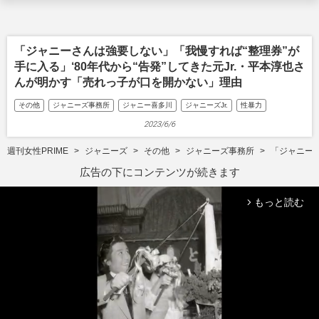
「ジャニーさんは強要しない」「我慢すれば“整理券”が
手に入る」‘80年代から“告発”してきた元Jr.・平本淳也さ
んが明かす「売れっ子が口を開かない」理由
その他
ジャニーズ事務所
ジャニー喜多川
ジャニーズJr.
性暴力
2023/6/6
週刊女性PRIME
ジャニーズ
その他
ジャニーズ事務所
「ジャニーさ
広告の下にコンテンツが続きます
もっと読む
arrow_forward_ios