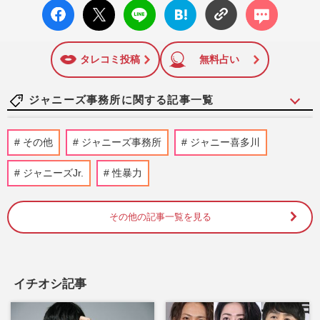
facebo
X ポス
LINE
はてな
コメン
ok い
ト
ブック
ト
いね
マーク
に追加
タレコミ投稿
無料占い
ジャニーズ事務所に関する記事一覧
『Aぇ!group』末澤誠也、村重杏奈とのデ
その他
ジャニーズ事務所
ジャニー喜多川
ート企画で見せた“オレ様”本性「ちっこい
なこの男」ファンの擁護…
ジャニーズJr.
性暴力
『週刊女性』編集部
2026/8/7
その他の記事一覧を見る
SixTONES田中樹が過去のSNS流出騒動を
コンサートのトークでネタにしてファンの
間で賛否に 流出女性は「も…
『週刊女性』編集部
2026/8/5
イチオシ記事
山田涼介、ドラマ『一次元の挿し木』撮影