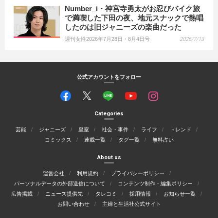
Number_i・神宮寺勇太がお忍びバイク旅
で満喫した下田の夜、地元スナックで熱唱
したのは旧ジャニーズの楽曲だった
週刊女性2026年7月28日・8月4日号
2026/7/13
公式アカウントをフォロー
Categories
芸能
ジャニーズ
皇室
社会・事件
ライフ
トレンド
コミックス
連載一覧
タグ一覧
無料占い
About us
運営会社
利用規約
プライバシーポリシー
パーソナルデータの外部送信について
コンテンツ制作・編集ポリシー
広告掲載
ニュース提供先
タレコミ
採用情報
お知らせ一覧
お問い合わせ
主婦と生活社公式サイト