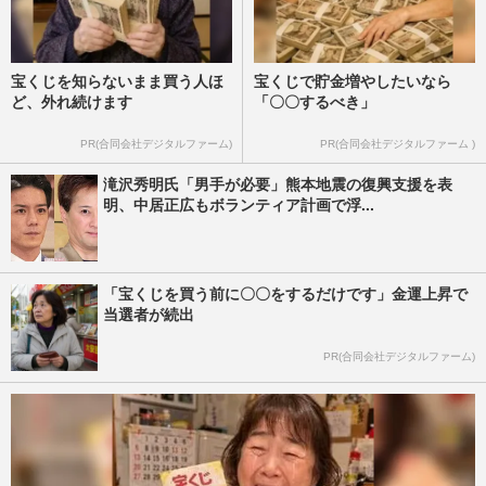
宝くじを知らないまま買う人ほ
宝くじで貯金増やしたいなら
ど、外れ続けます
「〇〇するべき」
PR(合同会社デジタルファーム)
PR(合同会社デジタルファーム )
滝沢秀明氏「男手が必要」熊本地震の復興支援を表
明、中居正広もボランティア計画で浮...
「宝くじを買う前に〇〇をするだけです」金運上昇で
当選者が続出
PR(合同会社デジタルファーム)