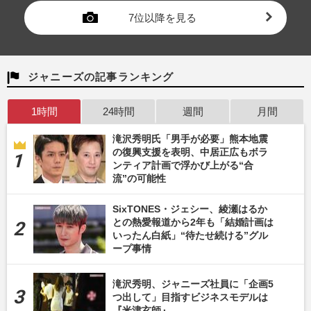
7位以降を見る
ジャニーズの記事ランキング
1時間
24時間
週間
月間
滝沢秀明氏「男手が必要」熊本地震
の復興支援を表明、中居正広もボラ
ンティア計画で浮かび上がる“合
流”の可能性
SixTONES・ジェシー、綾瀬はるか
との熱愛報道から2年も「結婚計画は
いったん白紙」“待たせ続ける”グル
ープ事情
滝沢秀明、ジャニーズ社員に「企画5
つ出して」目指すビジネスモデルは
『米津玄師』