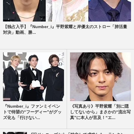
【独占入手】『Number_i』平野紫耀と岸優太のストロー「肺活量
対決」動画、勝...
『Number_i』ファンミイベン
《写真あり》平野紫耀「別に隠
トで待望の“フーディー”がグッ
してないから」まさかの“流出写
ズ化も「行けない...
真”に本人が言及！“エ...