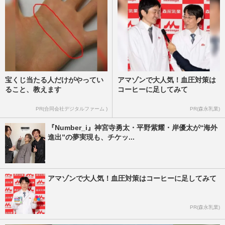
宝くじ当たる人だけがやってい
アマゾンで大人気！血圧対策は
ること、教えます
コーヒーに足してみて
PR(合同会社デジタルファーム )
PR(森永乳業)
『Number_i』神宮寺勇太・平野紫耀・岸優太が“海外
進出”の夢実現も、チケッ...
アマゾンで大人気！血圧対策はコーヒーに足してみて
PR(森永乳業)