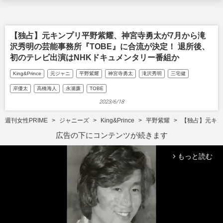
【独占】元キンプリ平野紫耀、神宮寺勇太が7月から滝
沢秀明の芸能事務所『TOBE』に合流が決定！ 退所後、
初のテレビ出演はNHKドキュメンタリー番組か
King&Prince
元ジャニ
平野紫耀
神宮寺勇太
滝沢秀明
三宅健
岸優太
高橋海人
永瀬廉
TOBE
2023/6/18
週刊女性PRIME
ジャニーズ
King&Prince
平野紫耀
【独占】元キン
広告の下にコンテンツが続きます
もっと読む
arrow_forward_ios