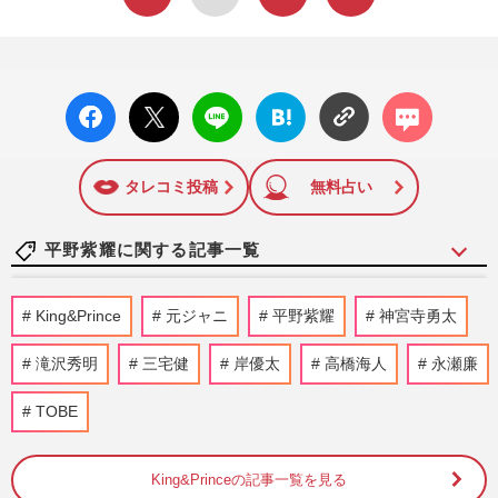
facebo
X ポス
LINE
はてな
コメン
ok い
ト
ブック
ト
いね
マーク
に追加
タレコミ投稿
無料占い
平野紫耀に関する記事一覧
『Number_i』神宮寺勇太・平野紫耀・岸
King&Prince
元ジャニ
平野紫耀
神宮寺勇太
優太が“海外進出”の夢実現も、チケット価
格が大幅変更！世界規模の…
滝沢秀明
三宅健
岸優太
高橋海人
永瀬廉
週刊女性PRIME
2026/8/7
TOBE
Number_i・平野紫耀、最新MVで披露し
た“ダサかわ”衝撃ビジュアルが「本当に別
人レベル」「春日じゃん」フ…
King&Princeの記事一覧を見る