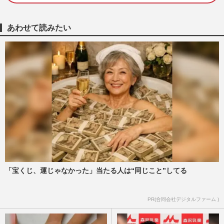
『週刊女性』編集部
2026/8/4
あわせて読みたい
【独占入手】『Number_i』平野紫耀と岸
優太のストロー「肺活量対決」動画、勝敗
の行方と周囲で笑う元キンプ…
『週刊女性』編集部
2026/8/3
『Number_i』ファンミイベントで待望
の“フーディー”がグッズ化も「行けない人
も考慮して」不満が噴出した…
週刊女性PRIME
2026/7/15
《旧ジャニーズから「独立して成功した」
ランキング》Number_i・平野紫耀、V6・
「宝くじ、運じゃなかった」当たる人は“同じこと”してる
岡田准一ら抑えた1位は嵐・…
週刊女性PRIME
2026/5/3
PR(合同会社デジタルファーム )