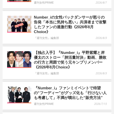
週刊女性PRIME
2026/8/7
Number_iの女性バックダンサーが怒りの
告発「本当に気持ち悪い」共演者まで攻撃
したファンの過激行動《2026年8月
Choice》
『週刊女性』編集部
2026/8/3
【独占入手】『Number_i』平野紫耀と岸
優太のストロー「肺活量対決」動画、勝敗
の行方と周囲で笑う元キンプリメンバー
《2026年8月Choice》
『週刊女性』編集部
2026/8/3
『Number_i』ファンミイベントで待望
の“フーディー”がグッズ化も「行けない人
も考慮して」不満が噴出した“販売方法”
週刊女性PRIME
2026/7/15