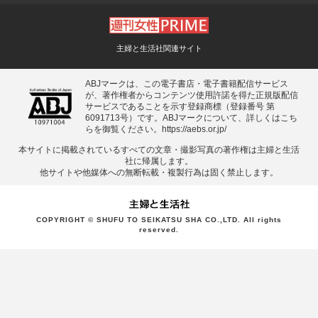
主婦と生活社関連サイト
ABJマークは、この電子書店・電子書籍配信サービス
が、著作権者からコンテンツ使用許諾を得た正規版配信
サービスであることを示す登録商標（登録番号 第
6091713号）です。ABJマークについて、詳しくはこち
らを御覧ください。
https://aebs.or.jp/
本サイトに掲載されているすべての⽂章・撮影写真の著作権は主婦と⽣活
社に帰属します。
他サイトや他媒体への無断転載・複製⾏為は固く禁⽌します。
COPYRIGHT © SHUFU TO SEIKATSU SHA CO.,LTD. All rights
reserved.