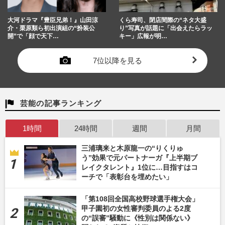
大河ドラマ『豊臣兄弟！』山田涼
くら寿司、閉店間際の“ネタ大盛
介・栗原類ら初出演組の“扮装公
り”写真が話題に「出会えたらラッ
開”で「顔で天下…
キー」広報が明…
7位以降を見る
芸能の記事ランキング
1時間
24時間
週間
月間
三浦璃来と木原龍一の“りくりゅ
う”効果で元パートナーガ『上半期ブ
レイクタレント』1位に…目指すはコ
ーチで「表彰台を埋めたい」
「第108回全国高校野球選手権大会」
甲子園初の女性審判委員のよる2度
の“誤審”騒動に《性別は関係ない》