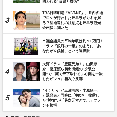
問われる“資質と技術”
TBS日曜劇場『VIVANT』、県内各地
でロケが行われた岐阜県がカギを握
る？聖地巡礼の注意点を岐阜県観光
企画課に聞いた
市議会議員の平均年収は約700万円！
ドラマ『銀河の一票』のように「あ
なたが立候補」という選択肢
大河ドラマ『豊臣兄弟！』山田涼
介・栗原類ら初出演組の“扮装公
開”で「顔で天下取れる」心配を一蹴
したビジュに相次ぐ反響
“りくりゅう”三浦璃来・木原龍一、
引退発表と同時に「初CM」披露し
た“神技”が「異次元すぎて…」ファ
ンも驚愕