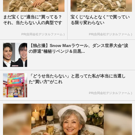
まだ宝くじ“適当に”買ってる？
宝くじ“なんとなく”で買ってい
それ、当たらない人の典型です
る限り変わらない
PR(合同会社デジタルファーム )
PR(合同会社デジタルファーム )
【独占撮】Snow Manラウール、ダンス世界大会“涙
の辞退”極秘リベンジ＆目黒...
「どうせ当たらない」と思ってた私が本当に当選し
た“買い方”がこれ
PR(合同会社デジタルファーム )