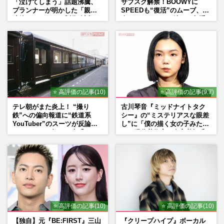
「泣けてしまう」話題沸騰、
サブスク解禁！BOOWYに
プランナーが明かした「親に
SPEEDも“復活”のムーブ、本
連絡したくなる」制作秘話
人たちのコメント続々で急浮
上する“再結成”の道
⭐ 高評価の記事(10)
⭐ 高評価の記事(9.7)
テレ朝がまた炎上！ “撮り
古川琴音『ミッドナイトタク
鉄”への偏向報道に“鉄道系
シー』の“ミステリアスな眼差
YouTuber”のスーツが反論
し”に「僕の描く女の子みた
ネットからも怒りの声「また
い」現代美術家・奈良美智氏
印象操作」「局の仕込みで
もSNSで“公認”
は？」
⭐ 高評価の記事(10)
⭐ 高評価の記事(10)
【独自】元『BE:FIRST』三山
『クリープハイプ』ボーカル