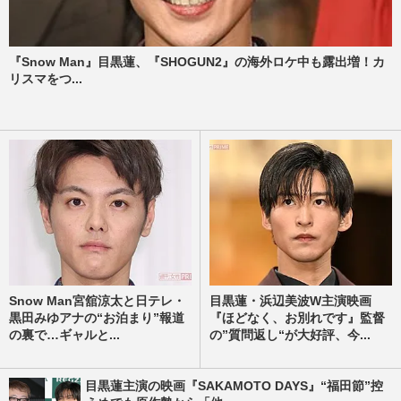
『Snow Man』目黒蓮、『SHOGUN2』の海外ロケ中も露出増！カ
リスマをつ...
Snow Man宮舘涼太と日テレ・
目黒蓮・浜辺美波W主演映画
黒田みゆアナの“お泊まり”報道
『ほどなく、お別れです』監督
の裏で…ギャルと...
の”質問返し“が大好評、今...
目黒蓮主演の映画『SAKAMOTO DAYS』“福田節”控