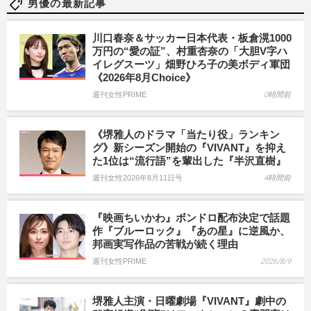
男優の最新記事
川口春奈＆サッカー日本代表・板倉滉1000
万円の“愛の証”、村重杏奈の「大胆V字ハ
イレグスーツ」畑野ひろ子の美ボディ軍団
《2026年8月Choice》
週刊女性PRIME
0時間前
《堺雅人のドラマ「当たり役」ランキン
グ》新シーズン開始の『VIVANT』を抑え
た1位は“流行語”を輩出した『半沢直樹』
週刊女性2026年8月11日号
4時間前
『映画ちいかわ』ボンドロ配布決定で話題
作『ブルーロック』『あの星』に逆風か、
邦画実写作品の苦戦が続く理由
週刊女性PRIME
2026/8/9
堺雅人主演・日曜劇場『VIVANT』劇中の