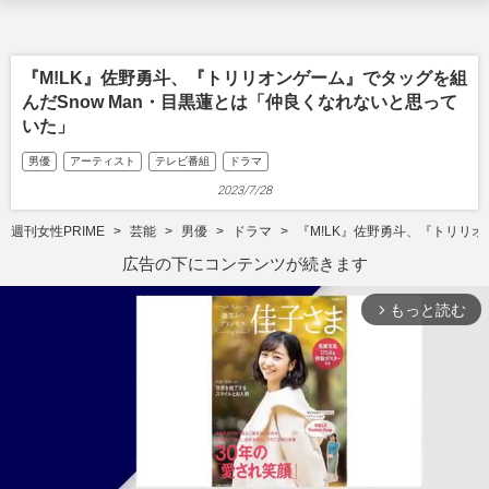
『M!LK』佐野勇斗、『トリリオンゲーム』でタッグを組
んだSnow Man・目黒蓮とは「仲良くなれないと思って
いた」
男優
アーティスト
テレビ番組
ドラマ
2023/7/28
週刊女性PRIME
芸能
男優
ドラマ
『M!LK』佐野勇斗、『トリリオ
広告の下にコンテンツが続きます
もっと読む
arrow_forward_ios