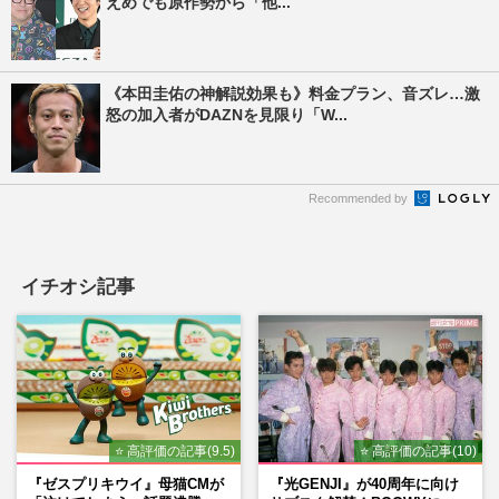
えめでも原作勢から「他...
《本田圭佑の神解説効果も》料金プラン、音ズレ…激
怒の加入者がDAZNを見限り「W...
Recommended by
イチオシ記事
⭐ 高評価の記事(9.5)
⭐ 高評価の記事(10)
『ゼスプリキウイ』母猫CMが
『光GENJI』が40周年に向け