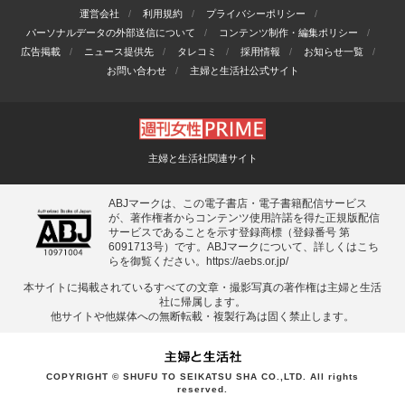
運営会社
利用規約
プライバシーポリシー
パーソナルデータの外部送信について
コンテンツ制作・編集ポリシー
広告掲載
ニュース提供先
タレコミ
採用情報
お知らせ一覧
お問い合わせ
主婦と生活社公式サイト
主婦と生活社関連サイト
ABJマークは、この電子書店・電子書籍配信サービス
が、著作権者からコンテンツ使用許諾を得た正規版配信
サービスであることを示す登録商標（登録番号 第
6091713号）です。ABJマークについて、詳しくはこち
らを御覧ください。
https://aebs.or.jp/
本サイトに掲載されているすべての⽂章・撮影写真の著作権は主婦と⽣活
社に帰属します。
他サイトや他媒体への無断転載・複製⾏為は固く禁⽌します。
COPYRIGHT © SHUFU TO SEIKATSU SHA CO.,LTD. All rights
reserved.