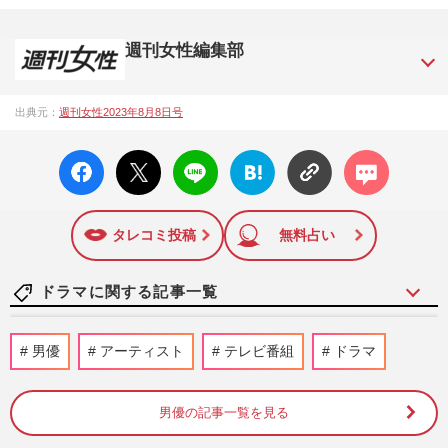
週刊女性編集部
1957年3月6日に日本で最初に創刊された女性週刊誌。芸能ゴ
出典元：
週刊女性2023年8月8日号
シップや事件、皇室の話題、感動ドキュメント、美容・健
康・グルメ・占いに関する情報を発信している。2017年12月
facebo
X ポス
LINE
はてな
コメン
12日号で「眞子さま嫁ぎ先の“義母”が抱える400万円超の“借金
ok い
ト
ブック
ト
トラブル”」報道をスクープ。この一報から約2か月後、宮内庁
いね
マーク
は結婚延期を発表。同記事は2018年の「編集者が選ぶ雑誌ジ
に追加
ャーナリズム賞」大賞を受賞した。毎週火曜日発売。
タレコミ投稿
無料占い
ドラマに関する記事一覧
《堺雅人のドラマ「当たり役」ランキン
男優
アーティスト
テレビ番組
ドラマ
グ》新シーズン開始の『VIVANT』を抑え
た1位は“流行語”を輩出した…
週刊女性2026年8月11日号
4時間前
男優の記事一覧を見る