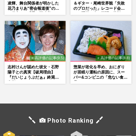
凌輝、舞台関係者が明かした
＆ギター・尾崎世界観「失敗
花乃まりあ“密会報道後”の呆
のプロだった」レコード会社
れ発言と、『愛の不時着』の
との騒動、声の不調…苦悩の
劇場が答えた共演舞台の行方
先で見つけた“今”
⭐ 高評価の記事(9.5)
⭐ 高評価の記事(8.8)
志村けんが認めた彼女・石野
惣菜が老化を早め、おにぎり
陽子との真実【破局理由】
が居眠り運転の原因に、スー
『だいじょうぶだぁ』終焉の
パー&コンビニの「危ない食
裏側
品」
Photo Ranking