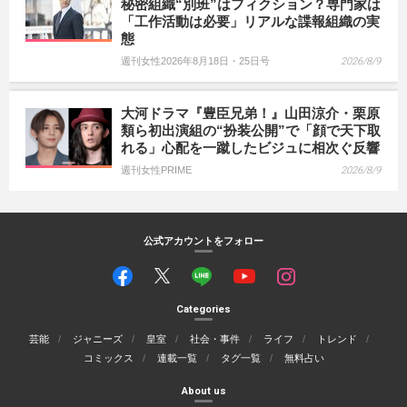
秘密組織“別班”はフィクション？専門家は
「工作活動は必要」リアルな諜報組織の実
態
週刊女性2026年8月18日・25日号
2026/8/9
大河ドラマ『豊臣兄弟！』山田涼介・栗原
類ら初出演組の“扮装公開”で「顔で天下取
れる」心配を一蹴したビジュに相次ぐ反響
週刊女性PRIME
2026/8/9
公式アカウントをフォロー
Categories
芸能
ジャニーズ
皇室
社会・事件
ライフ
トレンド
コミックス
連載一覧
タグ一覧
無料占い
About us