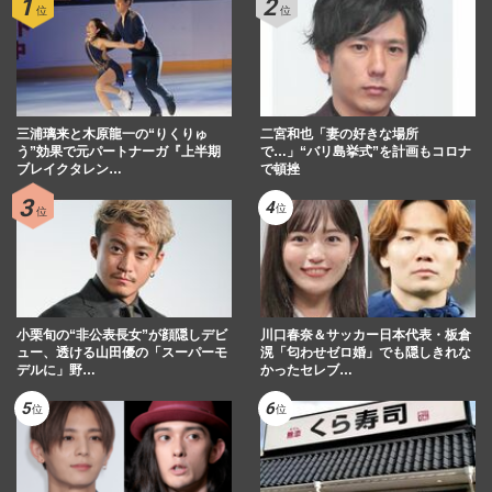
三浦璃来と木原龍一の“りくりゅ
二宮和也「妻の好きな場所
う”効果で元パートナーガ『上半期
で…」“バリ島挙式”を計画もコロナ
ブレイクタレン…
で頓挫
小栗旬の“非公表長女”が顔隠しデビ
川口春奈＆サッカー日本代表・板倉
ュー、透ける山田優の「スーパーモ
滉「匂わせゼロ婚」でも隠しきれな
デルに」野…
かったセレブ…