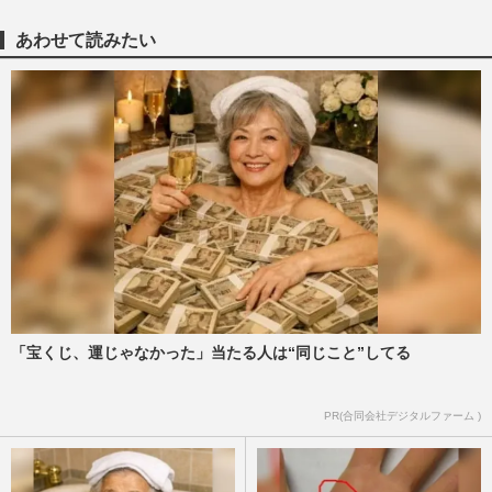
堺雅人主演・日曜劇場『VIVANT』劇中の
秘密組織“別班”はフィクション？専門家は
あわせて読みたい
「工作活動は必要」リアル…
週刊女性2026年8月18日・25日号
2026/8/9
TBS日曜劇場『VIVANT』、県内各地でロ
ケが行われた岐阜県がカギを握る？聖地巡
礼の注意点を岐阜県観光企画…
週刊女性PRIME
2026/8/9
ニトリの「Nクールおじさん」清水伸が朝
ドラ『風、薫る』だけじゃな『マイ・フィ
クション』『告白』で怪演…
週刊女性PRIME
2026/8/8
「宝くじ、運じゃなかった」当たる人は“同じこと”してる
蒼井優主演・TBSドラマ『Tシャツが乾く
PR(合同会社デジタルファーム )
まで』が激バズリ中「“考察ドラマ”とは一
線を画している」散りばめ…
週刊女性2026年8月18日・25日号
2026/8/7