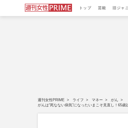
トップ
芸能
旧ジャ
週刊女性PRIME
ライフ
マネー
がん
がんは“死なない病気”になったいまこそ見直し！65