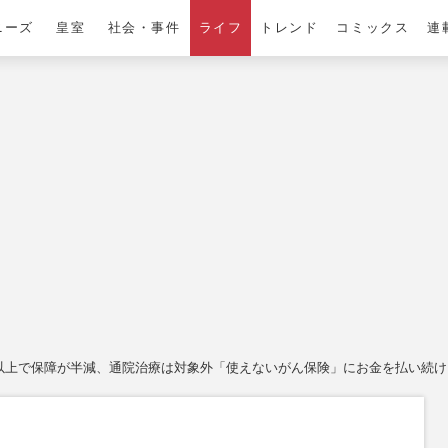
ニーズ
皇室
社会・事件
ライフ
トレンド
コミックス
連
歳以上で保障が半減、通院治療は対象外「使えないがん保険」にお金を払い続