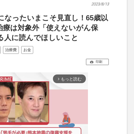
2023/8/13
になったいまこそ見直し！65歳以
治療は対象外「使えないがん保
る人に読んでほしいこと
治療費
お金
印刷
もっと読む
arrow_forward_ios