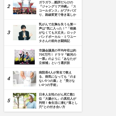
ガラガラ…酷評だらけの
『ジャングリア沖縄』「ス
コールダンス」がプチバズ
り、路線変更で巻き返しか
乳がんで左胸を失うも第一
声は“気に入った！”「根拠
がなくても大丈夫」ロック
バンドボーカル・ミワユー
タさんの前向き闘病記
市議会議員の平均年収は約
700万円！ ドラマ『銀河の
一票』のように「あなたが
立候補」という選択肢
病院長4人が実名で教え
る、病気になっても「のま
ない5つの薬」と「受けな
い4つの手術」
日本人女性のがん死亡数1
位「大腸がん」の真犯人が
判明！食生活に潜む“落とし
穴”との付き合い方