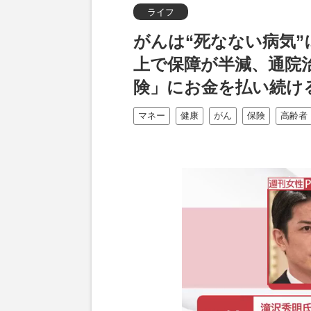
ライフ
がんは“死なない病気”
上で保障が半減、通院
険」にお金を払い続け
マネー
健康
がん
保険
高齢者