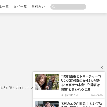
載一覧
タグ一覧
無料占い
×
口唇口蓋裂とトリーチャーコ
リンズ症候群の女性2人が語
る“当事者の本音”「“障害は
ける人に読んでほしいこと
個性”と言われると違…
週刊女性PRIME
2025/4/20
木村カエラが疾走！ セレブ幼