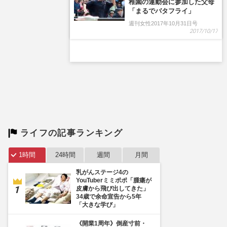
稚園の運動会に参加した父母
「まるでバタフライ」
週刊女性2017年10月31日号
2017/10/17
ライフの記事ランキング
1時間
24時間
週間
月間
乳がんステージ4の
YouTuberミミポポ「腫瘍が
皮膚から飛び出してきた」
34歳で余命宣告から5年
「大きな学び」
《開業1周年》倒産寸前・