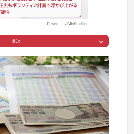
Powered by 
GliaStudios
目次
M
u
直しを忘れずに
t
険では保障されない“がん”も
e
分化し保険料が高くなりがち
ん保険」必要なときに下りなかった！
ん特約、使い分けのポイントは
入すればがん保険は不要？