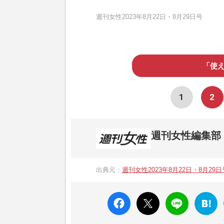
週刊女性2023年8月22日・8月29日号
「使
1
2
週刊女性編集部
1957年3月6日に日本で最初に創刊され
ト、美容・健康・グルメ・占いに関する情報を
出典元：
週刊女性2023年8月22日・8月29日
母”が抱える400万円超の“借金トラブル”
発表。同記事は2018年の「編集者が選ぶ
faceboo
X ポス
LINE
はてな
k いい
ト
ブック
ね
マーク
に追加