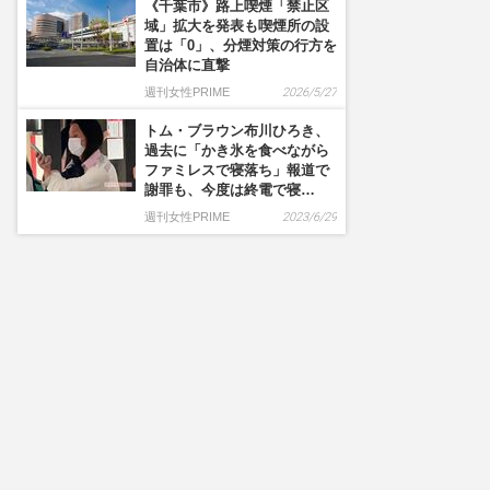
《千葉市》路上喫煙「禁止区
域」拡大を発表も喫煙所の設
置は「0」、分煙対策の行方を
自治体に直撃
週刊女性PRIME
2026/5/27
トム・ブラウン布川ひろき、
過去に「かき氷を食べながら
ファミレスで寝落ち」報道で
謝罪も、今度は終電で寝…
週刊女性PRIME
2023/6/29