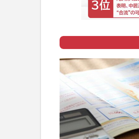
ー がん保険の見
Page 1
ー ひと昔前の保
ー 保障内容が細
Page 2
ー 「使えないが
Page 3
ー がん保険とが
Page 4
ー がん団信に加