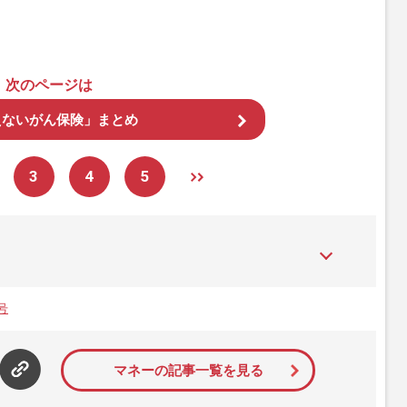
次のページは
えないがん保険」まとめ
3
4
5
た女性週刊誌。芸能ゴシップや事件、皇室の話題、感動ドキュメン
発信している。2017年12月12日号で「眞子さま嫁ぎ先の“義
号
」報道をスクープ。この一報から約2か月後、宮内庁は結婚延期を
雑誌ジャーナリズム賞」大賞を受賞した。毎週火曜日発売。
マネーの記事一覧を見る