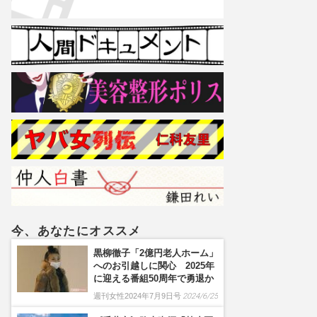
今、あなたにオススメ
黒柳徹子「2億円老人ホーム」
へのお引越しに関心 2025年
に迎える番組50周年で勇退か
週刊女性2024年7月9日号
2024/6/25