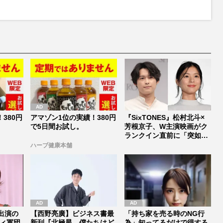
380円
アマゾン1位の実績！380円
『SixTONES』松村北斗×
で5日間お試し。
芳根京子、W主演映画がク
ランクイン直前に「突如中
止...
ハーブ健康本舗
出演の
【西野亮廣】ビジネス書最
「持ち家を売る時のNG行
ィ軍団
新刊『北極星 僕たちはど
為」知ってるだけで得する