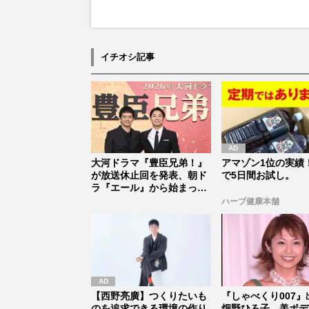
イチオシ記事
大河ドラマ『豊臣兄弟！』
アマゾン1位の実績！
が放送休止回を発表、朝ド
で5日間お試し。
ラ『エール』から始まった
「見習う...
ハーブ健康本舗
【西野亮廣】つくりたいも
『しゃべくり007』
のを追求できる環境の作り
畑野ひろ子、美ボデ