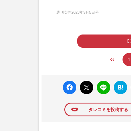
週刊女性2023年9月5日号
【
1
faceboo
X ポス
LINE
はてな
k いい
ト
ブック
ね
マーク
に追加
タレコミを投稿する