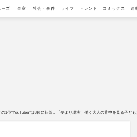
ニーズ
皇室
社会・事件
ライフ
トレンド
コミックス
連
1位“YouTuber”は8位に転落…「夢より現実」働く大人の背中を見る子ど