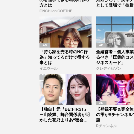
方とは
として登場で「抜群
イルは...
FINCHI on GOETHE
「持ち家を売る時のNG行
全経営者・個人事業
為」知ってるだけで得する
るべき「圧倒的コス
事とは
ジネスカード」
イエウール
クレディセゾン
【独自】元『BE:FIRST』
【登録不要＆完全無
三山凌輝、舞台関係者が明
の雫がRチャンネル
かした花乃まりあ“密会報
題
道...
Rチャンネル