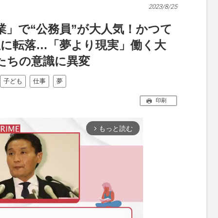
2023/8/25
業」で“公務員”が大人気！かつて
”は8位に転落…「夢より現実」働く大
たちの意識に異変
子ども
仕事
夢
印刷
もっと読む
arrow_forward_ios