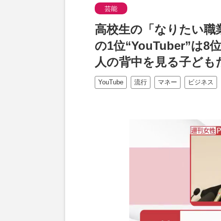
芸能
高校生の「なりたい職
の1位“YouTuber
人の背中を見る子ども
YouTube
流行
マネー
ビジネス