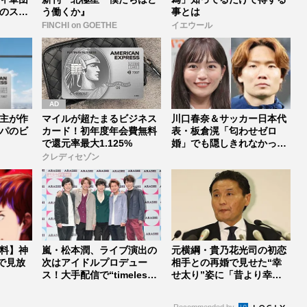
のスタ
う働くか』
事とは
FINCHI on GOETHE
イエウール
主が作
マイルが超たまるビジネス
川口春奈＆サッカー日本代
パのビ
カード！初年度年会費無料
表・板倉滉「匂わせゼロ
で還元率最大1.125%
婚」でも隠しきれなかった
セレブすぎ...
クレディセゾン
料】神
嵐・松本潤、ライブ演出の
元横綱・貴乃花光司の初恋
で見放
次はアイドルプロデュー
相手との再婚で見せた“幸
ス！大手配信で“timelesz
せ太り”姿に「昔より幸せ
式...
そう」「...