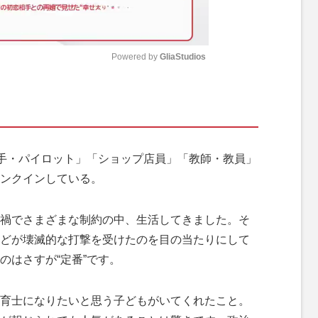
Powered by 
GliaStudios
M
u
t
e
手・パイロット」「ショップ店員」「教師・教員」
ンクインしている。
禍でさまざまな制約の中、生活してきました。そ
どが壊滅的な打撃を受けたのを目の当たりにして
のはさすが“定番”です。
育士になりたいと思う子どもがいてくれたこと。