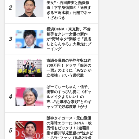
美女”・石田夢実と熱愛報
道！下半身強調の「過激す
ぎる三角水着」公開でネッ
トざわつき
横浜DeNA・東克樹、不倫
相手セクシー女優の新作
が“野球ネタ”満載で「反省
しとらんやろ」大暴走にブ
ーイング
市議会議員の平均年収は約
700万円！ ドラマ『銀河の
一票』のように「あなたが
立候補」という選択肢
ぱーてぃーちゃん・信子、
衝撃のすっぴん姿に《ギャ
ルメイクよりいい》の
声…“お嬢様な素顔”とのギ
ャップで好感度爆上がり
阪神タイガース・元山飛優
の落球エラーに DeNA・牧
秀悟もビックリ！2連覇目
指す藤川球児監督の“泣きど
ころ”にファン《鳥谷2世求