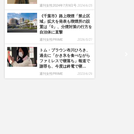
週刊女性2024年7月9日号
2024/6/25
《千葉市》路上喫煙「禁止区
域」拡大を発表も喫煙所の設
置は「0」、分煙対策の行方を
自治体に直撃
週刊女性PRIME
2026/5/27
トム・ブラウン布川ひろき、
過去に「かき氷を食べながら
ファミレスで寝落ち」報道で
謝罪も、今度は終電で寝…
週刊女性PRIME
2023/6/29