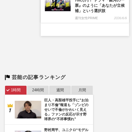
芸能の記事ランキング
1時間
24時間
週間
月間
巨人・高梨雄平投手に”お泊
まり不倫”報道も「ゾンビの
せいで不倫がかわいく見え
る」ファンの反応が示す野
球界の“不祥事慣れ”
野村周平、ユニクロ“モデル