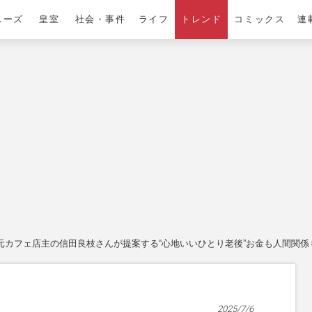
ニーズ
皇室
社会・事件
ライフ
トレンド
コミックス
連
元カフェ店主の信田良枝さんが提案する“心地いいひとり老後”お金も人間関
2025/7/6