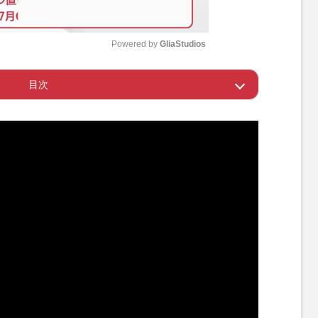
Powered by 
GliaStudios
目次
M
u
を始めてからの基準は“心地よさ”
t
e
とが目的になると続かない
得して生きていればなんとかなる