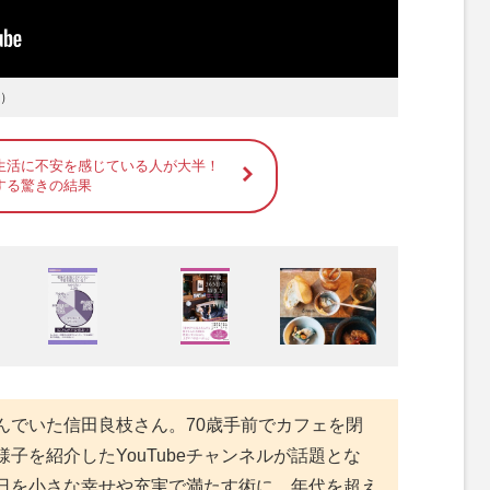
り）
生活に不安を感じている人が大半！
る驚きの結果
でいた信田良枝さん。70歳手前でカフェを閉
子を紹介したYouTubeチャンネルが話題とな
日を小さな幸せや充実で満たす術に、年代を超え