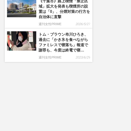
《千葉市》路上喫煙「禁止区
域」拡大を発表も喫煙所の設
置は「0」、分煙対策の行方を
自治体に直撃
週刊女性PRIME
2026/5/27
トム・ブラウン布川ひろき、
過去に「かき氷を食べながら
ファミレスで寝落ち」報道で
謝罪も、今度は終電で寝…
週刊女性PRIME
2023/6/29