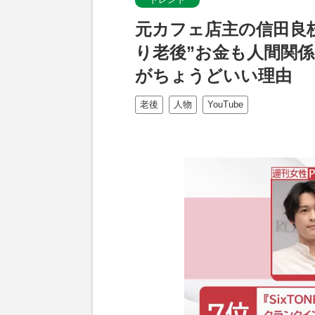
元カフェ店主の信田良
り老後”お金も人間関
がちょうどいい理由
老後
人物
YouTube