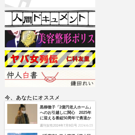
今、あなたにオススメ
黒柳徹子「2億円老人ホーム」
へのお引越しに関心 2025年
に迎える番組50周年で勇退か
週刊女性2024年7月9日号
2024/6/25