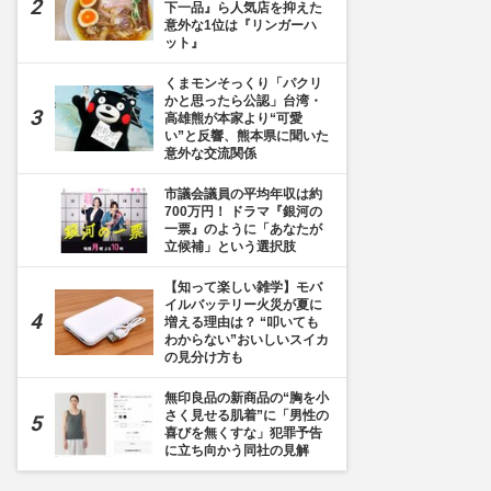
下一品』ら人気店を抑えた
意外な1位は『リンガーハ
ット』
くまモンそっくり「パクリ
かと思ったら公認」台湾・
高雄熊が本家より“可愛
い”と反響、熊本県に聞いた
意外な交流関係
市議会議員の平均年収は約
700万円！ ドラマ『銀河の
一票』のように「あなたが
立候補」という選択肢
【知って楽しい雑学】モバ
イルバッテリー火災が夏に
増える理由は？ “叩いても
わからない”おいしいスイカ
の見分け方も
無印良品の新商品の“胸を小
さく見せる肌着”に「男性の
喜びを無くすな」犯罪予告
に立ち向かう同社の見解