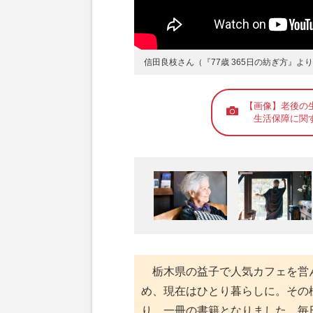
信田良枝さん（『77歳 365日の紡ぎ方』よ
【画像】老後の
生活保障に関す
栃木県の益子で人気カフェを営ん
め、現在はひとり暮らしに。その様
り、一冊の書籍となりました。毎