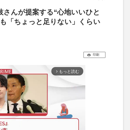
枝さんが提案する“心地いいひと
係も「ちょっと足りない」くらい
印刷
もっと読む
arrow_forward_ios