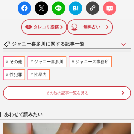
facebo
X ポス
LINE
はてな
コメン
ok い
ト
ブック
ト
いね
マーク
に追加
タレコミ投稿
無料占い
ジャニー喜多川に関する記事一覧
NHK『あさイチ』の《嵐》特集放送で
その他
ジャニー喜多川
ジャニーズ事務所
「どのツラ下げて…」ファンが憤る“出禁
措置”と松本潤への「心無い仕…
性犯罪
性暴力
週刊女性PRIME
2026/6/22
その他の記事一覧を見る
NHK『あさイチ』の《嵐》特集放送で
「どのツラ下げて…」ファンが憤る“出禁
措置”と松本潤への「心無い仕…
週刊女性PRIME
2026/5/28
あわせて読みたい
嵐のラストライブは“関係者席なし”報