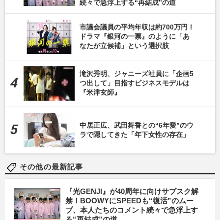
続々で急浮上する“再結成”の道
市議会議員の平均年収は約700万円！
ドラマ『銀河の一票』のように「あ
なたが立候補」という選択肢
滝沢秀明、ジャニーズ社員に「企画5
つ出して」目指すビジネスモデルは
『米津玄師』
中居正広、武田舞香との“6年愛”のウ
ラで隠してきた「年下女性の存在」
その他の最新記事
『光GENJI』が40周年に向けサブスク解
禁！BOOWYにSPEEDも“復活”のムー
ブ、本人たちのコメント続々で急浮上す
る“再結成”の道