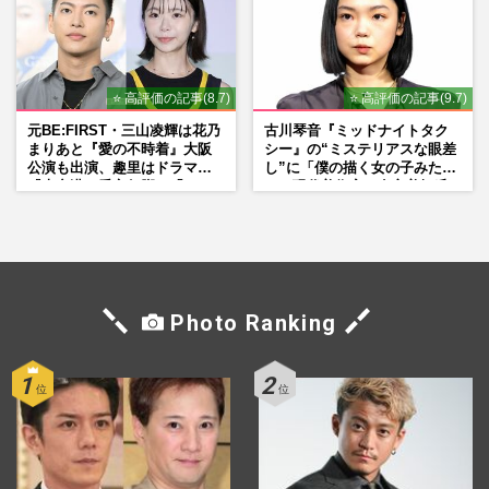
⭐ 高評価の記事(8.7)
⭐ 高評価の記事(9.7)
元BE:FIRST・三山凌輝は花乃
古川琴音『ミッドナイトタク
まりあと『愛の不時着』大阪
シー』の“ミステリアスな眼差
公演も出演、趣里はドラマ
し”に「僕の描く女の子みた
『大空港』番宣行脚に「メン
い」現代美術家・奈良美智氏
タル強すぎ」の実情
もSNSで“公認”
Photo Ranking