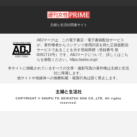
主婦と生活社関連サイト
ABJマークは、この電子書店・電子書籍配信サービス
が、著作権者からコンテンツ使用許諾を得た正規版配信
サービスであることを示す登録商標（登録番号 第
6091713号）です。ABJマークについて、詳しくはこち
らを御覧ください。
https://aebs.or.jp/
本サイトに掲載されているすべての⽂章・撮影写真の著作権は主婦と⽣活
社に帰属します。
他サイトや他媒体への無断転載・複製⾏為は固く禁⽌します。
COPYRIGHT © SHUFU TO SEIKATSU SHA CO.,LTD. All rights
reserved.