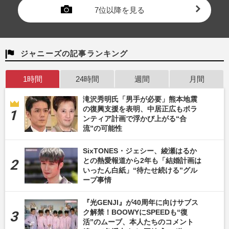
7位以降を見る
ジャニーズの記事ランキング
1時間
24時間
週間
月間
滝沢秀明氏「男手が必要」熊本地震
の復興支援を表明、中居正広もボラ
ンティア計画で浮かび上がる“合
流”の可能性
SixTONES・ジェシー、綾瀬はるか
との熱愛報道から2年も「結婚計画は
いったん白紙」“待たせ続ける”グル
ープ事情
『光GENJI』が40周年に向けサブス
ク解禁！BOOWYにSPEEDも“復
活”のムーブ、本人たちのコメント