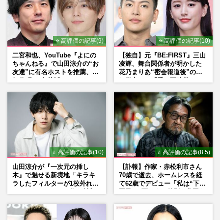
⭐ 高評価の記事(9)
⭐ 高評価の記事(10)
二宮和也、YouTube『よにの
【独自】元『BE:FIRST』三山
ちゃんねる』で山田涼介の“お
凌輝、舞台関係者が明かした
友達”に有名ホストを推薦、歌
花乃まりあ“密会報道後”の呆
舞伎町に“急接近”でファン
れ発言と、『愛の不時着』の
「関わらないで！」
劇場が答えた共演舞台の行方
⭐ 高評価の記事(10)
⭐ 高評価の記事(8.5)
山田涼介が『一次元の挿し
【訃報】作家・赤松利市さん
木』で魅せる新境地「キラキ
70歳で逝去、ホームレスを経
ラしたフィルターが1枚外れて
て62歳でデビュー「私は“下級
くれたら」アイドル像を封印
国民”。死ぬまで差別と貧困を
した覚悟
書き続けます」壮絶人生