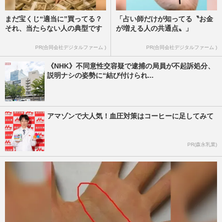
まだ宝くじ“適当に”買ってる？
「占い師だけが知ってる〝お金
それ、当たらない人の典型です
が増える人の共通点〟」
PR(合同会社デジタルファーム )
PR(合同会社デジタルファーム )
《NHK》不同意性交容疑で逮捕の局員が不起訴処分、
説明ナシの姿勢に“結び付けられ...
アマゾンで大人気！血圧対策はコーヒーに足してみて
PR(森永乳業)