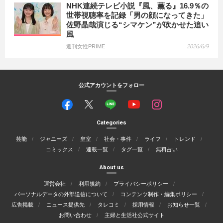
NHK連続テレビ小説『風、薫る』16.9％の
世帯視聴率を記録「男の顔になってきた」
佐野晶哉演じる“シマケン”が吹かせた追い
風
週刊女性PRIME
2026/6/9
公式アカウントをフォロー
Categories
芸能
ジャニーズ
皇室
社会・事件
ライフ
トレンド
コミックス
連載一覧
タグ一覧
無料占い
About us
運営会社
利用規約
プライバシーポリシー
パーソナルデータの外部送信について
コンテンツ制作・編集ポリシー
広告掲載
ニュース提供先
タレコミ
採用情報
お知らせ一覧
お問い合わせ
主婦と生活社公式サイト