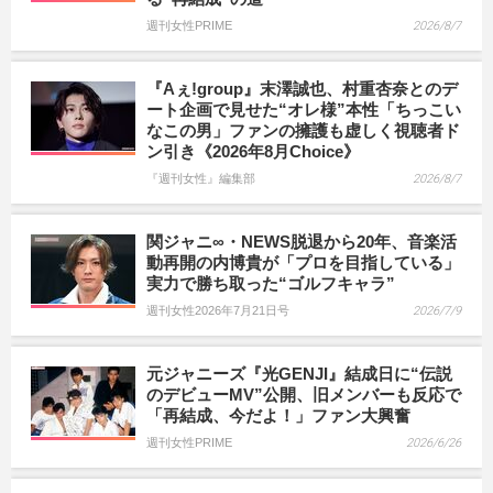
週刊女性PRIME
2026/8/7
『Aぇ!group』末澤誠也、村重杏奈とのデ
ート企画で見せた“オレ様”本性「ちっこい
なこの男」ファンの擁護も虚しく視聴者ド
ン引き《2026年8月Choice》
『週刊女性』編集部
2026/8/7
関ジャニ∞・NEWS脱退から20年、音楽活
動再開の内博貴が「プロを目指している」
実力で勝ち取った“ゴルフキャラ”
週刊女性2026年7月21日号
2026/7/9
元ジャニーズ『光GENJI』結成日に“伝説
のデビューMV”公開、旧メンバーも反応で
「再結成、今だよ！」ファン大興奮
週刊女性PRIME
2026/6/26