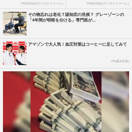
PR(合同会社デジタルファーム )
PR(合同会社デジタルファーム )
その物忘れは老化？認知症の兆候？ グレーゾーンの
「4年間が明暗を分ける」専門医が...
アマゾンで大人気！血圧対策はコーヒーに足してみて
PR(森永乳業)