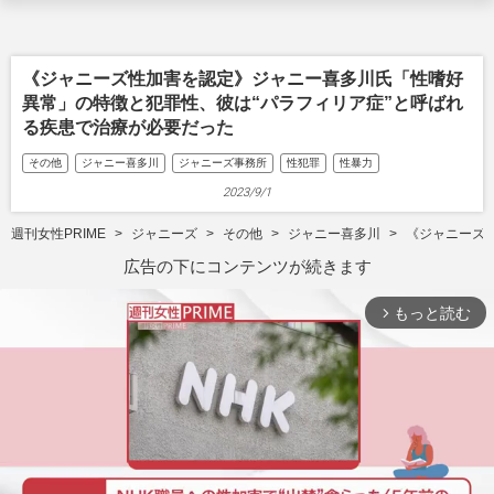
《ジャニーズ性加害を認定》ジャニー喜多川氏「性嗜好
異常」の特徴と犯罪性、彼は“パラフィリア症”と呼ばれ
る疾患で治療が必要だった
その他
ジャニー喜多川
ジャニーズ事務所
性犯罪
性暴力
2023/9/1
週刊女性PRIME
ジャニーズ
その他
ジャニー喜多川
《ジャニーズ
広告の下にコンテンツが続きます
もっと読む
arrow_forward_ios