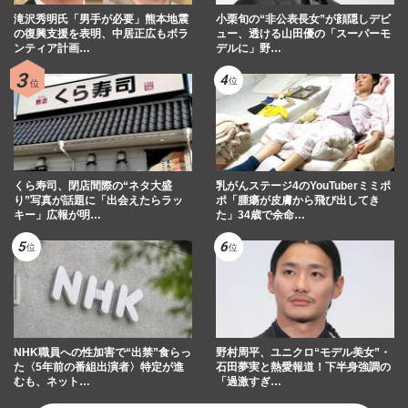
滝沢秀明氏「男手が必要」熊本地震
小栗旬の“非公表長女”が顔隠しデビ
の復興支援を表明、中居正広もボラ
ュー、透ける山田優の「スーパーモ
ンティア計画…
デルに」野…
くら寿司、閉店間際の“ネタ大盛
乳がんステージ4のYouTuberミミポ
り”写真が話題に「出会えたらラッ
ポ「腫瘍が皮膚から飛び出してき
キー」広報が明…
た」34歳で余命…
NHK職員への性加害で“出禁”食らっ
野村周平、ユニクロ“モデル美女”・
た〈5年前の番組出演者〉特定が進
石田夢実と熱愛報道！下半身強調の
むも、ネット…
「過激すぎ…