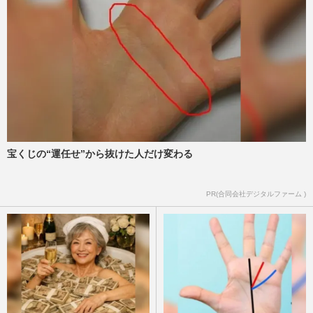
道、“嵐愛”を語る上田竜也に集まる同情
と“席排除”の真の理由
週刊女性PRIME
2026/3/25
故・ジャニー喜多川氏による性加害問題め
ぐる裁判、元ジャニーズJr.の田中純弥が明
かす〈賠償問題の行方とS…
週刊女性2026年1月20日・27日号
2026/1/11
宝くじの“運任せ”から抜けた人だけ変わる
STRATO社の『紅白』出場は「ハマれば」
NHKの意向に「なんで上から目線？」カ
ウコンや配信充実でファン冷視…
PR(合同会社デジタルファーム )
週刊女性PRIME
2025/10/18