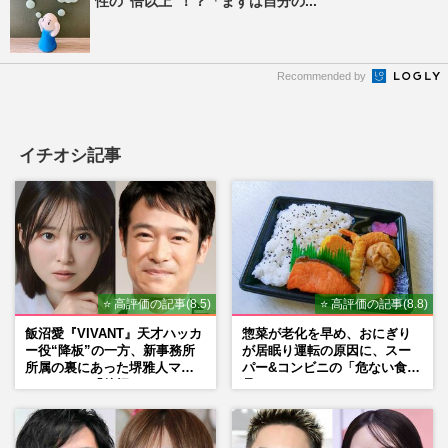
性の“倍以上”！？「まずは自分の...
Recommended by
イチオシ記事
⭐ 高評価の記事(8.5)
⭐ 高評価の記事(8.8)
飯沼愛『VIVANT』天才ハッカ
惣菜が老化を早め、おにぎり
ー役“降板”の一方、新事務所
が居眠り運転の原因に、スー
所属の裏にあった堺雅人マネ
パー&コンビニの「危ない食
ージャーの「後押し」
品」