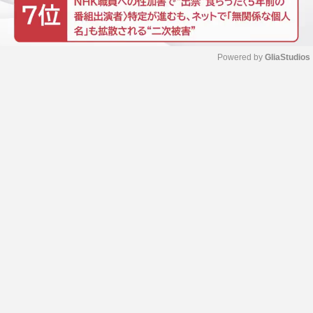
Powered by 
GliaStudios
M
u
t
e