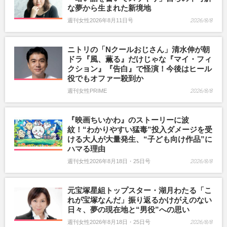
な夢から生まれた新境地
週刊女性2026年8月11日号
2026/8/8
ニトリの「Nクールおじさん」清水伸が朝
ドラ『風、薫る』だけじゃな『マイ・フィ
クション』『告白』で怪演！今後はヒール
役でもオファー殺到か
週刊女性PRIME
2026/8/8
『映画ちいかわ』のストーリーに波
紋！“わかりやすい猛毒”投入ダメージを受
ける大人が大量発生、“子ども向け作品”に
ハマる理由
週刊女性2026年8月18日・25日号
2026/8/8
元宝塚星組トップスター・湖月わたる「こ
れが宝塚なんだ」振り返るかけがえのない
日々、夢の現在地と“男役”への思い
週刊女性2026年8月18日・25日号
2026/8/8