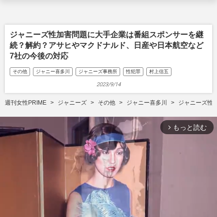
ジャニーズ性加害問題に大手企業は番組スポンサーを継
続？解約？アサヒやマクドナルド、日産や日本航空など
7社の今後の対応
その他
ジャニー喜多川
ジャニーズ事務所
性犯罪
村上信五
2023/9/14
週刊女性PRIME
ジャニーズ
その他
ジャニー喜多川
ジャニーズ性
もっと読む
arrow_forward_ios