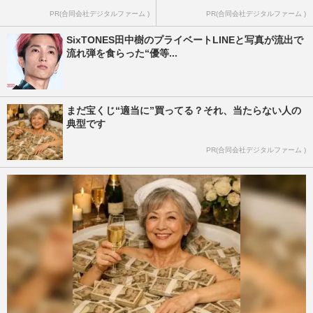
PR(合同会社デジタルファーム )
PR(合同会社デジタルファーム )
SixTONES田中樹のプライベートLINEと写真が流出で
流れ弾を食らった“優等...
まだ宝くじ“適当に”買ってる？それ、当たらない人の
典型です
PR(合同会社デジタルファーム )