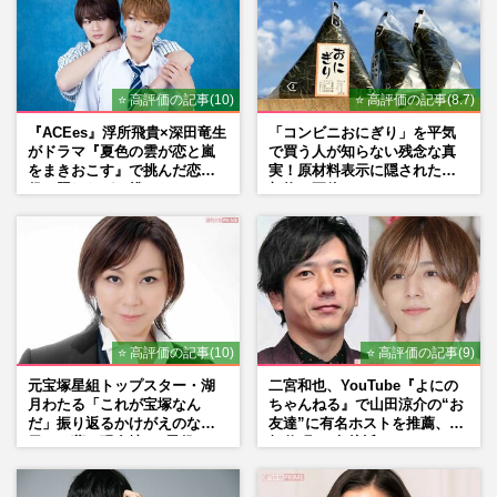
⭐ 高評価の記事(10)
⭐ 高評価の記事(8.7)
『ACEes』浮所飛貴×深田竜生
「コンビニおにぎり」を平気
がドラマ『夏色の雲が恋と嵐
で買う人が知らない残念な真
をまきおこす』で挑んだ恋人
実！原材料表示に隠された添
役、照れながら挑んだキュン
加物の正体
シーン秘話
⭐ 高評価の記事(10)
⭐ 高評価の記事(9)
元宝塚星組トップスター・湖
二宮和也、YouTube『よにの
月わたる「これが宝塚なん
ちゃんねる』で山田涼介の“お
だ」振り返るかけがえのない
友達”に有名ホストを推薦、歌
日々、夢の現在地と“男役”へ
舞伎町に“急接近”でファン
の思い
「関わらないで！」