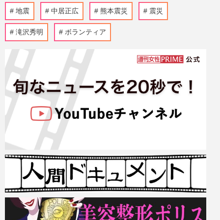
地震
中居正広
熊本震災
震災
滝沢秀明
ボランティア