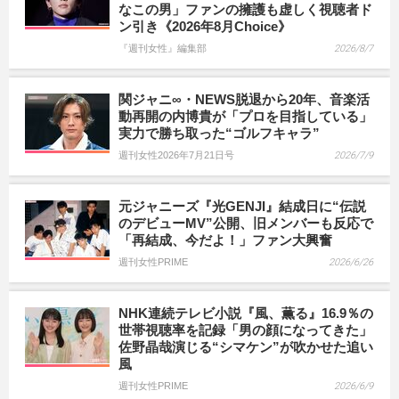
なこの男」ファンの擁護も虚しく視聴者ド
ン引き《2026年8月Choice》
『週刊女性』編集部
2026/8/7
関ジャニ∞・NEWS脱退から20年、音楽活
動再開の内博貴が「プロを目指している」
実力で勝ち取った“ゴルフキャラ”
週刊女性2026年7月21日号
2026/7/9
元ジャニーズ『光GENJI』結成日に“伝説
のデビューMV”公開、旧メンバーも反応で
「再結成、今だよ！」ファン大興奮
週刊女性PRIME
2026/6/26
NHK連続テレビ小説『風、薫る』16.9％の
世帯視聴率を記録「男の顔になってきた」
佐野晶哉演じる“シマケン”が吹かせた追い
風
週刊女性PRIME
2026/6/9