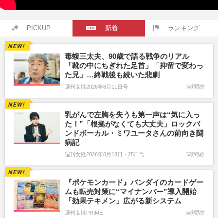
PICKUP
新着
ランキング
毒蝮三太夫、90歳で語る戦争のリアル
「靴の中にちぎれた足首」「抑留で変わっ
た兄」…終戦後も続いた悲劇
週刊女性2026年8月11日号
1時間前
乳がんで左胸を失うも第一声は“気に入っ
た！”「根拠がなくても大丈夫」ロックバ
ンドボーカル・ミワユータさんの前向き闘
病記
週刊女性2026年8月18日・25日号
2時間前
『ポケモンカード』バンダイのカードゲー
ムも転売対策に“マイナンバー”導入開始
「効果テキメン」広がる新システム
週刊女性PRIME
3時間前