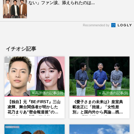
ない」ファン涙、添えられたのは...
Recommended by
イチオシ記事
⭐ 高評価の記事(10)
⭐ 高評価の記事(9)
【独自】元『BE:FIRST』三山
《愛子さまの未来は》皇室典
凌輝、舞台関係者が明かした
範改正に「拙速」「女性差
花乃まりあ“密会報道後”の呆
別」と国内外から異論…残さ
れ発言と、『愛の不時着』の
れた「再改正」の道
劇場が答えた共演舞台の行方