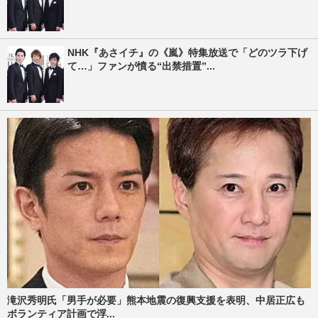
NHK『あさイチ』の《嵐》特集放送で「どのツラ下げ
て…」ファンが憤る“出禁措置”...
滝沢秀明氏「男手が必要」熊本地震の復興支援を表明、中居正広も
ボランティア計画で浮...