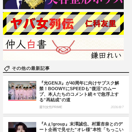
その他の最新記事
『光GENJI』が40周年に向けサブスク解
禁！BOOWYにSPEEDも“復活”のムー
ブ、本人たちのコメント続々で急浮上す
る“再結成”の道
週刊女性PRIME
2026/8/7
『Aぇ!group』末澤誠也、村重杏奈とのデ
ート企画で見せた“オレ様”本性「ちっこい