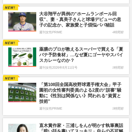
大谷翔平が異例の“ホームランボール回
収”、妻・真美子さんと球場デビューの息
子の記念か、家族愛と子煩悩パパ秘話
週刊女性PRIME
4時間前
薬膳のプロが教えるスーパーで買える「夏
バテ予防食材」…なぜ夏にゴーヤやスパイ
スカレーなのか？
週刊女性2026年8月11日号
5時間前
「第108回全国高校野球選手権大会」甲子
園初の女性審判委員のよる2度の“誤審”騒
動に《性別は関係ない》問われる“資質と
技術”
週刊女性PRIME
5時間前
直木賞作家・三浦しをんが明かす執筆裏話
「暗い話を書いてスッキリ」自らの不可解