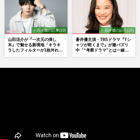
⭐ 高評価の記事(10)
⭐ 高評価の記事(10)
山田涼介が『一次元の挿し
蒼井優主演・TBSドラマ『Tシ
木』で魅せる新境地「キラキ
ャツが乾くまで』が激バズリ
ラしたフィルターが1枚外れて
中「“考察ドラマ”とは一線を
くれたら」アイドル像を封印
画している」散りばめられた
した覚悟
伏線よりも大事な要素