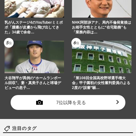
乳がんステージ4のYouTuberミミポ
NHK阿部渉アナ、局内不倫発覚後は
ポ「腫瘍が皮膚から飛び出してき
お相手女性とともに“在宅勤務”も
た」34歳で余命…
「業務内容は…
大谷翔平が異例の“ホームランボー
「第108回全国高校野球選手権大
ル回収”、妻・真美子さんと球場デ
会」甲子園初の女性審判委員のよる
ビューの息子…
2度の“誤審”騒…
7位以降を見る
注目のタグ