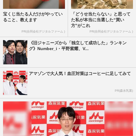
宝くじ当たる人だけがやってい
「どうせ当たらない」と思って
ること、教えます
た私が本当に当選した“買い
方”がこれ
PR(合同会社デジタルファーム )
PR(合同会社デジタルファーム )
《旧ジャニーズから「独立して成功した」ランキン
グ》Number_i・平野紫耀、V...
アマゾンで大人気！血圧対策はコーヒーに足してみて
PR(森永乳業)