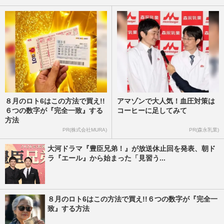
週刊女性2026年4月28日・5月5日号
2026/4/26
８月のロト6はこの方法で買え!!
アマゾンで大人気！血圧対策は
６つの数字が『完全一致』する
コーヒーに足してみて
方法
PR(株式会社MURA)
PR(森永乳業)
大河ドラマ『豊臣兄弟！』が放送休止回を発表、朝ド
ラ『エール』から始まった「見習う...
８月のロト6はこの方法で買え!!６つの数字が『完全一
致』する方法