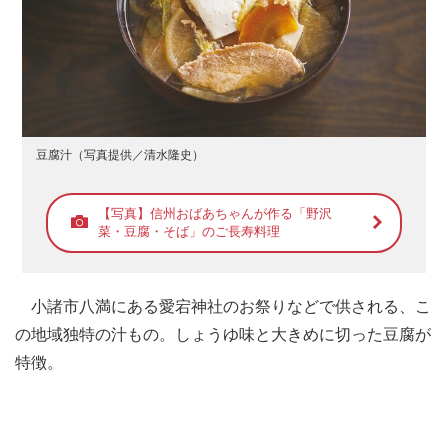
豆腐汁（写真提供／清水隆史）
【写真】信州おばあちゃんが作る「野沢
菜・豆腐・そば」のご長寿料理
小諸市八満にある愛宕神社のお祭りなどで供される、こ
の地域独特の汁もの。しょうゆ味と大きめに切った豆腐が
特徴。