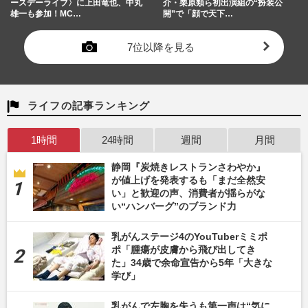
ースデーライブ〉に上田竜也、中丸
介・栗原類ら初出演組の“扮装公
雄一も参加！MC…
開”で「顔で天下…
7位以降を見る
ライフの記事ランキング
1時間
24時間
週間
月間
静岡『炭焼きレストランさわやか』
が値上げを発表するも「まだ全然安
い」と歓迎の声、消費者が揺らがな
い“ハンバーグ”のブランド力
乳がんステージ4のYouTuberミミポ
ポ「腫瘍が皮膚から飛び出してき
た」34歳で余命宣告から5年「大きな
学び」
乳がんで左胸を失うも第一声は“気に