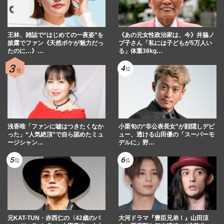
王林、雑誌で“はじめての一夜姿”を
《あの元女性政治家は、今》井脇ノ
披露でファン《天然ボケが魅力だっ
ブ子さん「私には子どもが5万人い
たのに…》…
る」体重38kg…
浅香唯「ファンに嘘はつきたくなか
小栗旬の“非公表長女”が顔隠しデビ
った」“人気絶頂”で自ら認めたミュ
ュー、透ける山田優の「スーパーモ
ージシャン…
デルに」野…
元KAT-TUN・赤西仁の〈42歳のバ
大河ドラマ『豊臣兄弟！』山田涼