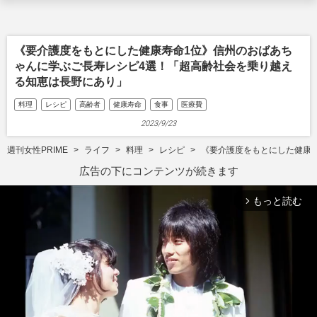
《要介護度をもとにした健康寿命1位》信州のおばあち
ゃんに学ぶご長寿レシピ4選！「超高齢社会を乗り越え
る知恵は長野にあり」
料理
レシピ
高齢者
健康寿命
食事
医療費
2023/9/23
週刊女性PRIME
ライフ
料理
レシピ
《要介護度をもとにした健康
広告の下にコンテンツが続きます
もっと読む
arrow_forward_ios