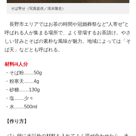
そば寄せ（写真提供／清水隆史）
長野市エリアではお茶の時間や冠婚葬祭など“人寄せ”と
呼ばれる人が集まる場所で、よく登場するお茶請け。やさ
しい甘みとそばの素朴な風味が魅力。地域によっては「そ
ば天」などとも呼ばれる。
材料/4人分
・そば粉……50g
・粉寒天……4g
・砂糖……130g
・塩……少々
・水……500ml
【作り方】
（1）鍋に水以外の材料を入れてよく混ぜ合わせたら、水