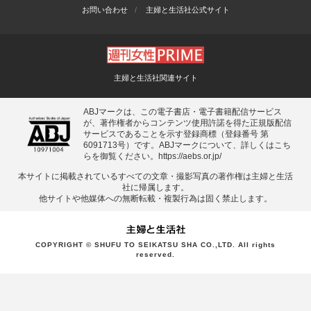
お問い合わせ
主婦と生活社公式サイト
主婦と生活社関連サイト
ABJマークは、この電子書店・電子書籍配信サービス
が、著作権者からコンテンツ使用許諾を得た正規版配信
サービスであることを示す登録商標（登録番号 第
6091713号）です。ABJマークについて、詳しくはこち
らを御覧ください。
https://aebs.or.jp/
本サイトに掲載されているすべての⽂章・撮影写真の著作権は主婦と⽣活
社に帰属します。
他サイトや他媒体への無断転載・複製⾏為は固く禁⽌します。
COPYRIGHT © SHUFU TO SEIKATSU SHA CO.,LTD. All rights
reserved.