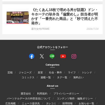
《たくあん18枚で埋める丼が話題》ドン・
キホーテの珍弁当『偏愛めし』担当者が明
かす「一番売れた商品」と「秒で消えた不
発作」
週刊女性PRIME
2026/7/24
公式アカウントをフォロー
Categories
芸能
ジャニーズ
皇室
社会・事件
ライフ
トレンド
コミックス
連載一覧
タグ一覧
無料占い
About us
運営会社
利用規約
プライバシーポリシー
パーソナルデータの外部送信について
コンテンツ制作・編集ポリシー
広告掲載
ニュース提供先
タレコミ
採用情報
お知らせ一覧