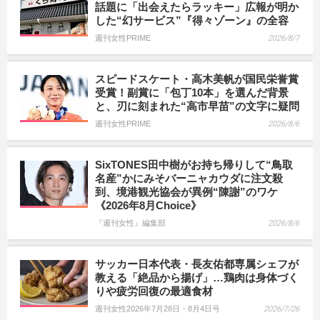
話題に「出会えたらラッキー」広報が明か
した“幻サービス”『得々ゾーン』の全容
週刊女性PRIME
2026/8/7
スピードスケート・高木美帆が国民栄誉賞
受賞！副賞に「包丁10本」を選んだ背景
と、刃に刻まれた“高市早苗”の文字に疑問
週刊女性PRIME
2026/8/6
SixTONES田中樹がお持ち帰りして“鳥取
名産”かにみそバーニャカウダに注文殺
到、境港観光協会が異例“陳謝”のワケ
《2026年8月Choice》
『週刊女性』編集部
2026/8/6
サッカー日本代表・長友佑都専属シェフが
教える「絶品から揚げ」…鶏肉は身体づく
りや疲労回復の最適食材
週刊女性2026年7月28日・8月4日号
2026/7/26