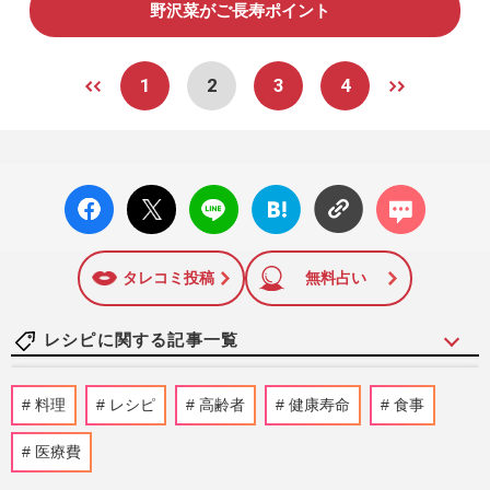
野沢菜がご長寿ポイント
1
2
3
4
facebo
X ポス
LINE
はてな
コメン
ok い
ト
ブック
ト
いね
マーク
に追加
タレコミ投稿
無料占い
レシピに関する記事一覧
74歳YouTuber・もののはずみさん、99歳
料理
レシピ
高齢者
健康寿命
食事
の義母に「特別食は用意しない」家族の健
康を支える簡単“タンパクレ…
医療費
週刊女性2026年7月7日・14日号
2026/7/5