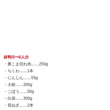
材料/5〜6人分
・豚こま切れ肉……250g
・ちくわ……1本
・にんじん……55g
・大根……200g
・ごぼう……50g
・白菜……300g
・長ねぎ……2本