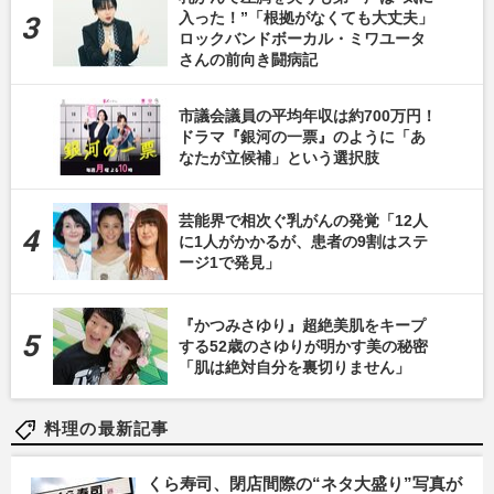
入った！”「根拠がなくても大丈夫」
ロックバンドボーカル・ミワユータ
さんの前向き闘病記
市議会議員の平均年収は約700万円！
ドラマ『銀河の一票』のように「あ
なたが立候補」という選択肢
芸能界で相次ぐ乳がんの発覚「12人
に1人がかかるが、患者の9割はステ
ージ1で発見」
『かつみさゆり』超絶美肌をキープ
する52歳のさゆりが明かす美の秘密
「肌は絶対自分を裏切りません」
料理の最新記事
くら寿司、閉店間際の“ネタ大盛り”写真が