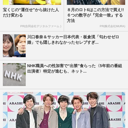
宝くじの“運任せ”から抜けた人
８月のロト6はこの方法で買え!!
だけ変わる
６つの数字が『完全一致』する
方法
PR(合同会社デジタルファーム )
PR(株式会社MURA)
川口春奈＆サッカー日本代表・板倉滉「匂わせゼロ
婚」でも隠しきれなかったセレブすぎ...
NHK職員への性加害で“出禁”食らった〈5年前の番組
出演者〉特定が進むも、ネット...