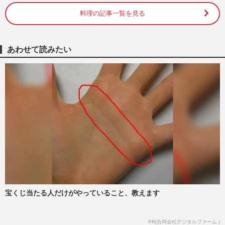
料理の記事一覧を見る
《泣くことに飽きた》難病・ALS診断を受
けた喫茶店オーナー「子どもたちに“母の
味”を…」希望をつないだ…
週刊女性2026年5月26日号
2026/5/16
あわせて読みたい
《具だくさん減塩スープ11品》洋風からア
ジアンまで「塩分1g以下を実現」栄養士が
教える優しい“減塩レシピ…
週刊女性2026年4月28日・5月5日号
2026/5/4
NHK『トリセツショー』で話題「疲れの
原因は隠れ貧血かも」疲労を溜めない鉄＆
たんぱく質“レシピ5選”
週刊女性2026年5月12日・19日号
2026/5/3
宝くじ当たる人だけがやっていること、教えます
《フライパン1つで完成“ワンパン”パスタ
レシピ10選》オイル系・クリーム系・ガッ
ツリ系…フォロワー30万…
PR(合同会社デジタルファーム )