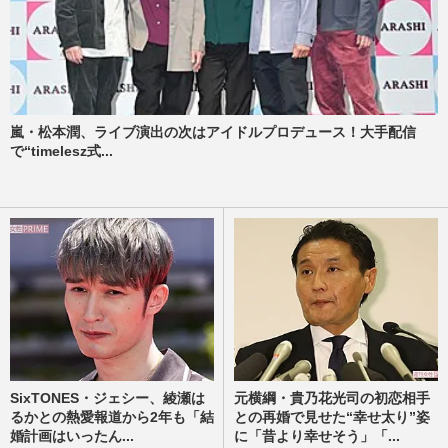
嵐・松本潤、ライブ演出の次はアイドルプロデュース！大手配信
で“timelesz式...
SixTONES・ジェシー、綾瀬は
元横綱・貴乃花光司の初恋相手
るかとの熱愛報道から2年も「結
との再婚で見せた“幸せ太り”姿
婚計画はいったん...
に「昔より幸せそう」「...