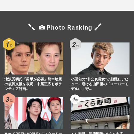
Photo Ranking
滝沢秀明氏「男手が必要」熊本地震
小栗旬の“非公表長女”が顔隠しデビ
の復興支援を表明、中居正広もボラ
ュー、透ける山田優の「スーパーモ
ンティア計画…
デルに」野…