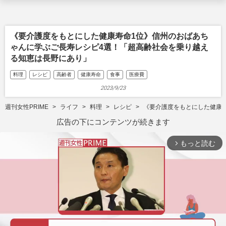
《要介護度をもとにした健康寿命1位》信州のおばあち
ゃんに学ぶご長寿レシピ4選！「超高齢社会を乗り越え
る知恵は長野にあり」
料理
レシピ
高齢者
健康寿命
食事
医療費
2023/9/23
週刊女性PRIME
ライフ
料理
レシピ
《要介護度をもとにした健康
広告の下にコンテンツが続きます
もっと読む
arrow_forward_ios