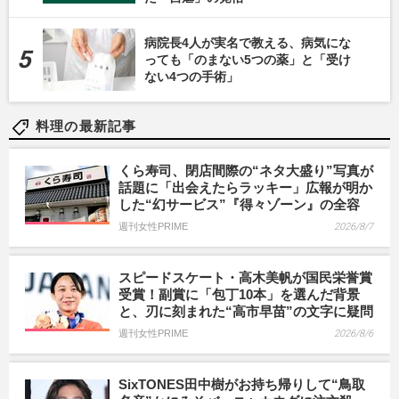
病院長4人が実名で教える、病気にな
っても「のまない5つの薬」と「受け
ない4つの手術」
料理の最新記事
くら寿司、閉店間際の“ネタ大盛り”写真が
話題に「出会えたらラッキー」広報が明か
した“幻サービス”『得々ゾーン』の全容
週刊女性PRIME
2026/8/7
スピードスケート・高木美帆が国民栄誉賞
受賞！副賞に「包丁10本」を選んだ背景
と、刃に刻まれた“高市早苗”の文字に疑問
週刊女性PRIME
2026/8/6
SixTONES田中樹がお持ち帰りして“鳥取