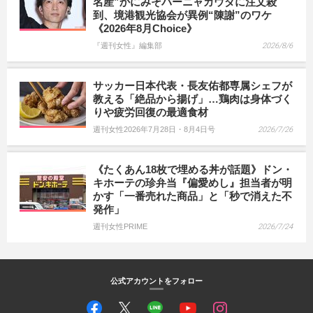
名産”かにみそバーニャカウダに注文殺
到、境港観光協会が異例“陳謝”のワケ
《2026年8月Choice》
『週刊女性』編集部
2026/8/6
サッカー日本代表・長友佑都専属シェフが
教える「絶品から揚げ」…鶏肉は身体づく
りや疲労回復の最適食材
週刊女性2026年7月28日・8月4日号
2026/7/26
《たくあん18枚で埋める丼が話題》ドン・
キホーテの珍弁当『偏愛めし』担当者が明
かす「一番売れた商品」と「秒で消えた不
発作」
週刊女性PRIME
2026/7/24
公式アカウントをフォロー