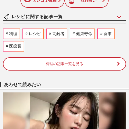
タレコミ投稿
無料占い
レシピに関する記事一覧
74歳YouTuber・もののはずみさん、99歳
料理
レシピ
高齢者
健康寿命
食事
の義母に「特別食は用意しない」家族の健
康を支える簡単“タンパクレ…
医療費
週刊女性2026年7月7日・14日号
2026/7/5
料理の記事一覧を見る
《泣くことに飽きた》難病・ALS診断を受
けた喫茶店オーナー「子どもたちに“母の
味”を…」希望をつないだ…
週刊女性2026年5月26日号
2026/5/16
あわせて読みたい
《具だくさん減塩スープ11品》洋風からア
ジアンまで「塩分1g以下を実現」栄養士が
教える優しい“減塩レシピ…
週刊女性2026年4月28日・5月5日号
2026/5/4