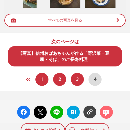
すべての写真を見る
次のページは
【写真】信州おばあちゃんが作る「野沢菜・豆
腐・そば」のご長寿料理
1
2
3
4
facebo
X ポス
LINE
はてな
コメン
ok い
ト
ブック
ト
いね
マーク
に追加