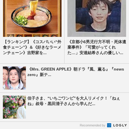
【ランキング】《コスパいい“外
《京都小6男児行方不明・死体遺
食チェーン”》＆《好きなラーメ
棄事件》「可愛がってくれ
ンチェーン》吉野家を...
た…」安達結希さんの優しい...
《Mrs. GREEN APPLE》朝ドラ『風、薫る』『news
zero』新テ...
佳子さま、“いちごワンピ”を大人リメイク！「ねぇ
ね」叔母・黒田清子さんから学んだ...
Recommended by