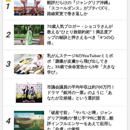
酷評だらけの『ジャングリア沖縄』
「スコールダンス」がプチバズり、
路線変更で巻き返しか
70歳人気ブロガー・ショコラさんが
教える“ひとり旅節約術”！満足度ア
ップの秘訣と押さえるべき「4つの心
得」
乳がんステージ4のYouTuberミミポ
ポ「腫瘍が皮膚から飛び出してき
た」34歳で余命宣告から5年「大きな
学び」
市議会議員の平均年収は約700万円！
ドラマ『銀河の一票』のように「あ
なたが立候補」という選択肢
「破産寸前」「ヤバいと噂」ジャン
グリア沖縄の“禁じ手”PRに賛否…酷
評インフルエンサーをあえて起用し
た「自虐」の覚悟