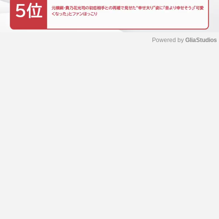
Powered by 
GliaStudios
M
u
t
e