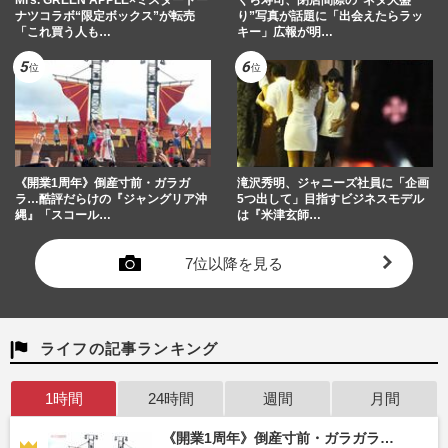
Mrs. GREEN APPLE×ミスタードー
くら寿司、閉店間際の“ネタ大盛
ナツコラボ“限定ボックス”が転売
り”写真が話題に「出会えたらラッ
「これ買う人も…
キー」広報が明…
《開業1周年》倒産寸前・ガラガ
滝沢秀明、ジャニーズ社員に「企画
ラ…酷評だらけの『ジャングリア沖
5つ出して」目指すビジネスモデル
縄』「スコール…
は『米津玄師…
7位以降を見る
ライフの記事ランキング
1時間
24時間
週間
月間
《開業1周年》倒産寸前・ガラガラ…