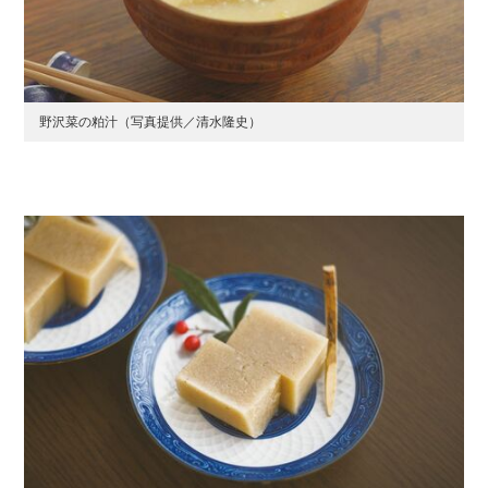
野沢菜の粕汁（写真提供／清水隆史）