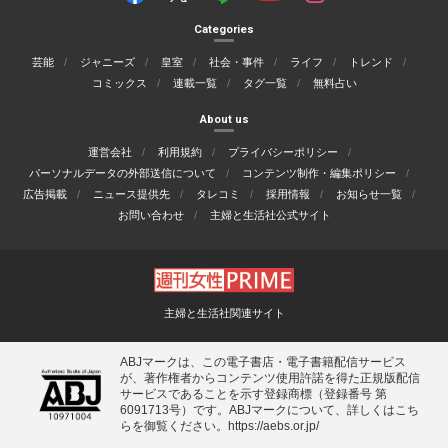
Categories
芸能
ジャニーズ
皇室
社会・事件
ライフ
トレンド
コミックス
連載一覧
タグ一覧
無料占い
About us
運営会社
利用規約
プライバシーポリシー
パーソナルデータの外部送信について
コンテンツ制作・編集ポリシー
広告掲載
ニュース提供先
タレコミ
採用情報
お知らせ一覧
お問い合わせ
主婦と生活社公式サイト
主婦と生活社関連サイト
ABJマークは、この電子書店・電子書籍配信サービス
が、著作権者からコンテンツ使用許諾を得た正規版配信
サービスであることを示す登録商標（登録番号 第
6091713号）です。ABJマークについて、詳しくはこち
らを御覧ください。
https://aebs.or.jp/