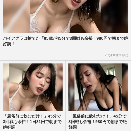
NHK『トリセツショー』で話題「疲れの
原因は隠れ貧血かも」疲労を溜めない鉄＆
たんぱく質“レシピ5選”
週刊女性2026年5月12日・19日号
2026/5/3
バイアグラは捨てた「65歳が45分で3回戦も余裕」980円で朝まで絶
《フライパン1つで完成“ワンパン”パスタ
好調！
レシピ10選》オイル系・クリーム系・ガッ
ツリ系…フォロワー30万…
PR(健商株式会社)
週刊女性2026年4月28日・5月5日号
2026/4/26
「風俗前に飲むだけ！」45分で
「風俗前に飲むだけ！」45分で
3回戦も余裕！1日31円で朝まで
3回戦も余裕！980円で朝まで絶
絶好調
好調