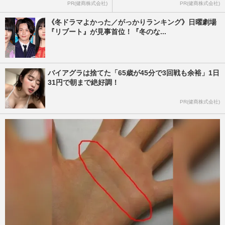
PR(健商株式会社)
PR(健商株式会社)
《冬ドラマよかった／がっかりランキング》日曜劇場
『リブート』が見事首位！『冬のな...
バイアグラは捨てた「65歳が45分で3回戦も余裕」1日
31円で朝まで絶好調！
PR(健商株式会社)