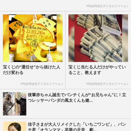
PR(合同会社デジタルファーム )
宝くじの“運任せ”から抜けた人
宝くじ当たる人だけがやってい
だけ変わる
ること、教えます
PR(合同会社デジタルファーム )
PR(合同会社デジタルファーム )
後輩赤ちゃん誕生でパンチくんが“お兄ちゃん”に！立
つレッサーパンダの風太くんも健...
佳子さまが大人リメイクした「いちごワンピ」、パン
チ君「オランママ」卒業の足音、劇...