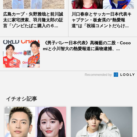
広島カープ・矢野雅哉と前川誠
川口春奈とサッカー日本代表キ
太に家宅捜索、羽月隆太郎の証
ャプテン・板倉滉の“熱愛報
言「ゾンビたばこ購入の６...
道”は「祝福コメントだらけ...
《男子バレー日本代表》髙橋藍の二股・Coco
miと小川智大の熱愛報道に薬物逮捕、...
Recommended by
イチオシ記事