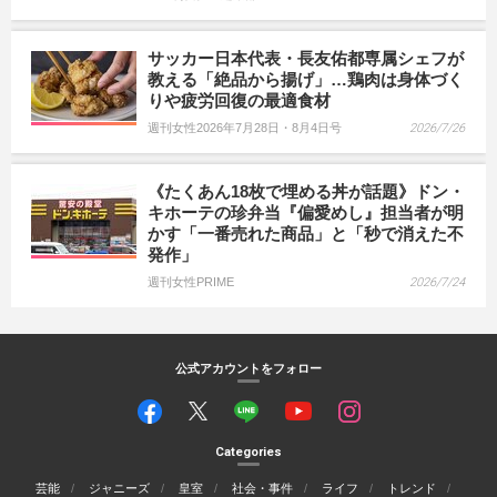
サッカー日本代表・長友佑都専属シェフが
教える「絶品から揚げ」…鶏肉は身体づく
りや疲労回復の最適食材
週刊女性2026年7月28日・8月4日号
2026/7/26
《たくあん18枚で埋める丼が話題》ドン・
キホーテの珍弁当『偏愛めし』担当者が明
かす「一番売れた商品」と「秒で消えた不
発作」
週刊女性PRIME
2026/7/24
公式アカウントをフォロー
Categories
芸能
ジャニーズ
皇室
社会・事件
ライフ
トレンド