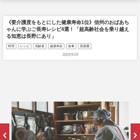
《要介護度をもとにした健康寿命1位》信州のおばあち
ゃんに学ぶご長寿レシピ4選！「超高齢社会を乗り越え
る知恵は長野にあり」
料理
レシピ
高齢者
健康寿命
食事
医療費
2023/9/23