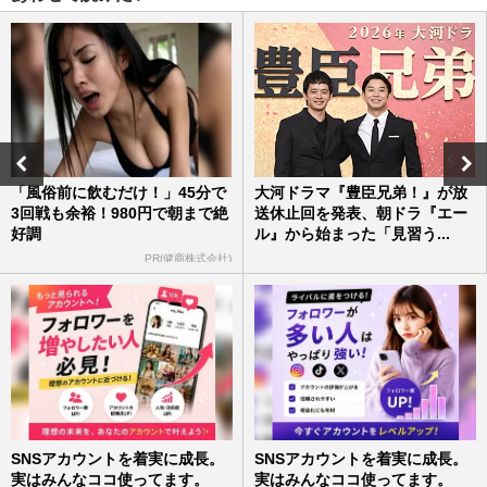
《具だくさん減塩スープ11品》洋風からア
ジアンまで「塩分1g以下を実現」栄養士が
教える優しい“減塩レシピ…
週刊女性2026年4月28日・5月5日号
2026/5/4
NHK『トリセツショー』で話題「疲れの
原因は隠れ貧血かも」疲労を溜めない鉄＆
「風俗前に飲むだけ！」45分で
大河ドラマ『豊臣兄弟！』が放
たんぱく質“レシピ5選”
3回戦も余裕！980円で朝まで絶
送休止回を発表、朝ドラ『エー
好調
ル』から始まった「見習う...
週刊女性2026年5月12日・19日号
2026/5/3
PR(健商株式会社)
《フライパン1つで完成“ワンパン”パスタ
レシピ10選》オイル系・クリーム系・ガッ
ツリ系…フォロワー30万…
週刊女性2026年4月28日・5月5日号
2026/4/26
SNSアカウントを着実に成長。
SNSアカウントを着実に成長。
実はみんなココ使ってます。
実はみんなココ使ってます。