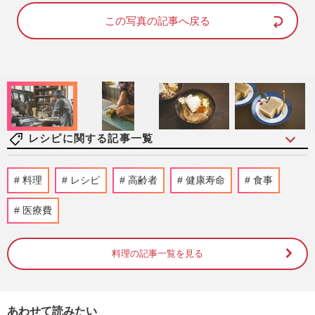
d
u
e
t
d
e
この写真の記事へ戻る
:
8
8
.
8
1
%
レシピに関する記事一覧
74歳YouTuber・もののはずみさん、99歳
料理
レシピ
高齢者
健康寿命
食事
の義母に「特別食は用意しない」家族の健
康を支える簡単“タンパクレ…
医療費
週刊女性2026年7月7日・14日号
2026/7/5
料理の記事一覧を見る
《泣くことに飽きた》難病・ALS診断を受
けた喫茶店オーナー「子どもたちに“母の
味”を…」希望をつないだ…
週刊女性2026年5月26日号
2026/5/16
あわせて読みたい