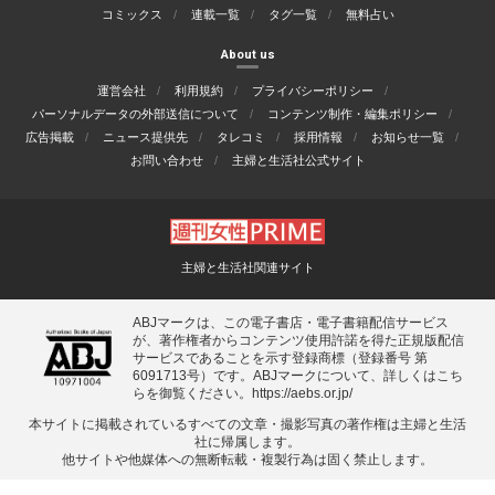
コミックス
連載一覧
タグ一覧
無料占い
About us
運営会社
利用規約
プライバシーポリシー
パーソナルデータの外部送信について
コンテンツ制作・編集ポリシー
広告掲載
ニュース提供先
タレコミ
採用情報
お知らせ一覧
お問い合わせ
主婦と生活社公式サイト
主婦と生活社関連サイト
ABJマークは、この電子書店・電子書籍配信サービス
が、著作権者からコンテンツ使用許諾を得た正規版配信
サービスであることを示す登録商標（登録番号 第
6091713号）です。ABJマークについて、詳しくはこち
らを御覧ください。
https://aebs.or.jp/
本サイトに掲載されているすべての⽂章・撮影写真の著作権は主婦と⽣活
社に帰属します。
他サイトや他媒体への無断転載・複製⾏為は固く禁⽌します。