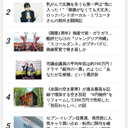
乳がんで左胸を失うも第一声は“気に
入った！”「根拠がなくても大丈夫」
ロックバンドボーカル・ミワユータ
さんの前向き闘病記
《開業1周年》倒産寸前・ガラガラ…
酷評だらけの『ジャングリア沖縄』
「スコールダンス」がプチバズり、
路線変更で巻き返しか
市議会議員の平均年収は約700万円！
ドラマ『銀河の一票』のように「あ
なたが立候補」という選択肢
《全国の空き家率》が過去最高を記
録で増加する空き別荘 “0円物件”を
リフォームして250万円で売却した
「別荘わらしべ」の話
セブン-イレブン従業員、発売前に人
気キャラ買い占め・転売に関与を確