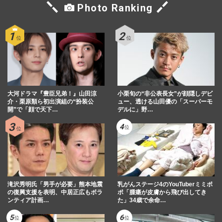
Photo Ranking
大河ドラマ『豊臣兄弟！』山田涼
小栗旬の“非公表長女”が顔隠しデビ
介・栗原類ら初出演組の“扮装公
ュー、透ける山田優の「スーパーモ
開”で「顔で天下…
デルに」野…
滝沢秀明氏「男手が必要」熊本地震
乳がんステージ4のYouTuberミミポ
の復興支援を表明、中居正広もボラ
ポ「腫瘍が皮膚から飛び出してき
ンティア計画…
た」34歳で余命…