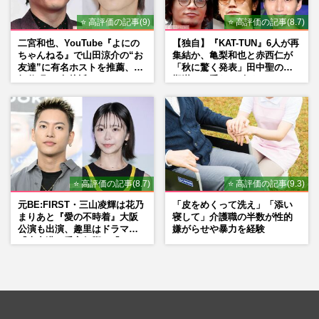
⭐ 高評価の記事(9)
⭐ 高評価の記事(8.7)
二宮和也、YouTube『よにの
【独自】『KAT-TUN』6人が再
ちゃんねる』で山田涼介の“お
集結か、亀梨和也と赤西仁が
友達”に有名ホストを推薦、歌
「秋に驚く発表」田中聖の刑
舞伎町に“急接近”でファン
期満了と重なる“匂わせ”では
「関わらないで！」
ない理由
⭐ 高評価の記事(8.7)
⭐ 高評価の記事(9.3)
元BE:FIRST・三山凌輝は花乃
「皮をめくって洗え」「添い
まりあと『愛の不時着』大阪
寝して」介護職の半数が性的
公演も出演、趣里はドラマ
嫌がらせや暴力を経験
『大空港』番宣行脚に「メン
タル強すぎ」の実情