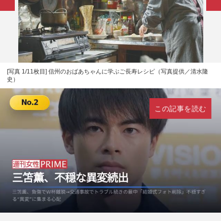
[写真 1/11枚目] 信州のおばあちゃんに学ぶご長寿レシピ（写真提供／清水隆
史）
この記事を読む
L
U
o
n
a
m