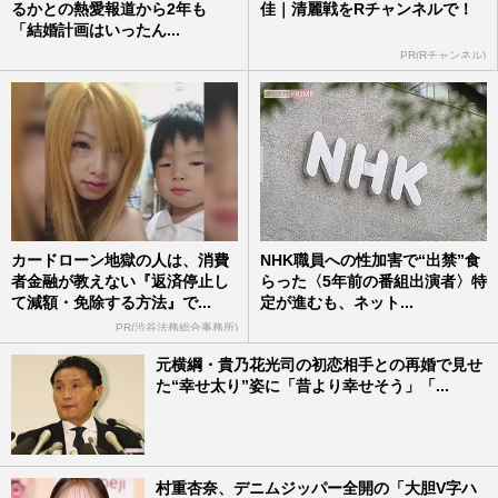
るかとの熱愛報道から2年も
佳｜清麗戦をRチャンネルで！
「結婚計画はいったん...
PR(Rチャンネル)
カードローン地獄の人は、消費
NHK職員への性加害で“出禁”食
者金融が教えない『返済停止し
らった〈5年前の番組出演者〉特
て減額・免除する方法』で...
定が進むも、ネット...
PR(渋谷法務総合事務所)
元横綱・貴乃花光司の初恋相手との再婚で見せ
た“幸せ太り”姿に「昔より幸せそう」「...
村重杏奈、デニムジッパー全開の「大胆V字ハ