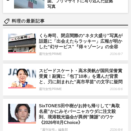
認、フリマサイトに写り込んだ証拠
写真
料理の最新記事
くら寿司、閉店間際の“ネタ大盛り”写真が
話題に「出会えたらラッキー」広報が明か
した“幻サービス”『得々ゾーン』の全容
週刊女性PRIME
2026/8/7
スピードスケート・高木美帆が国民栄誉賞
受賞！副賞に「包丁10本」を選んだ背景
と、刃に刻まれた“高市早苗”の文字に疑問
週刊女性PRIME
2026/8/6
SixTONES田中樹がお持ち帰りして“鳥取
名産”かにみそバーニャカウダに注文殺
到、境港観光協会が異例“陳謝”のワケ
《2026年8月Choice》
『週刊女性』編集部
2026/8/6