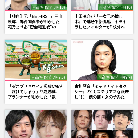
⭐ 高評価の記事(10)
⭐ 高評価の記事(10)
【独自】元『BE:FIRST』三山
山田涼介が『一次元の挿し
凌輝、舞台関係者が明かした
木』で魅せる新境地「キラキ
花乃まりあ“密会報道後”の呆
ラしたフィルターが1枚外れて
れ発言と、『愛の不時着』の
くれたら」アイドル像を封印
劇場が答えた共演舞台の行方
した覚悟
⭐ 高評価の記事(9.5)
⭐ 高評価の記事(9.7)
『ゼスプリキウイ』母猫CMが
古川琴音『ミッドナイトタク
「泣けてしまう」話題沸騰、
シー』の“ミステリアスな眼差
プランナーが明かした「親に
し”に「僕の描く女の子みた
連絡したくなる」制作秘話
い」現代美術家・奈良美智氏
もSNSで“公認”