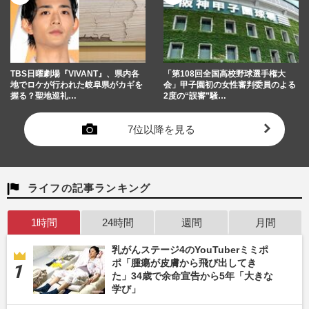
TBS日曜劇場『VIVANT』、県内各
「第108回全国高校野球選手権大
地でロケが行われた岐阜県がカギを
会」甲子園初の女性審判委員のよる
握る？聖地巡礼…
2度の“誤審”騒…
7位以降を見る
ライフの記事ランキング
1時間
24時間
週間
月間
乳がんステージ4のYouTuberミミポ
ポ「腫瘍が皮膚から飛び出してき
た」34歳で余命宣告から5年「大きな
学び」