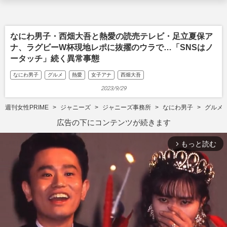
なにわ男子・西畑大吾と熱愛の読売テレビ・足立夏保ア
ナ、ラグビーW杯現地レポに抜擢のウラで…「SNSはノ
ータッチ」続く異常事態
なにわ男子
グルメ
熱愛
女子アナ
西畑大吾
2023/9/29
週刊女性PRIME
ジャニーズ
ジャニーズ事務所
なにわ男子
グルメ
広告の下にコンテンツが続きます
もっと読む
arrow_forward_ios