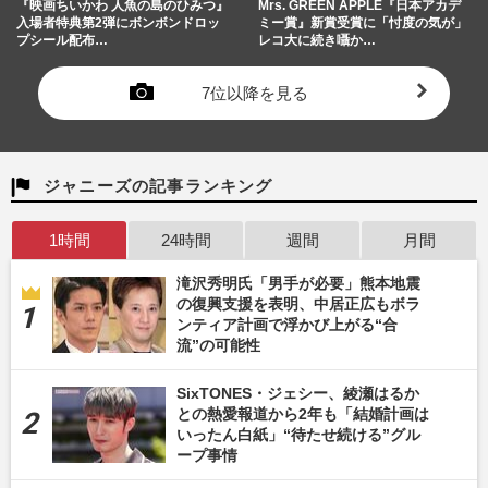
『映画ちいかわ 人魚の島のひみつ』
Mrs. GREEN APPLE『日本アカデ
入場者特典第2弾にボンボンドロッ
ミー賞』新賞受賞に「忖度の気が」
プシール配布…
レコ大に続き囁か…
7位以降を見る
ジャニーズの記事ランキング
1時間
24時間
週間
月間
滝沢秀明氏「男手が必要」熊本地震
の復興支援を表明、中居正広もボラ
ンティア計画で浮かび上がる“合
流”の可能性
SixTONES・ジェシー、綾瀬はるか
との熱愛報道から2年も「結婚計画は
いったん白紙」“待たせ続ける”グル
ープ事情