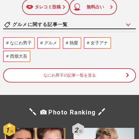
に追加
タレコミ投稿
無料占い
グルメに関する記事一覧
モスバーガー、マクドナルドやバーガーキ
なにわ男子
グルメ
熱愛
女子アナ
ングに続き“値上げ”発表で「ハンバーガー
1000円時代」突入に悲鳴
西畑大吾
週刊女性PRIME
2026/7/7
なにわ男子の記事一覧を見る
『資さんうどん』東海エリア1号店に愛知
県決定も「きしめん＆味噌煮込みの文化
圏」懸念される“九州の味”
週刊女性PRIME
2026/7/4
Photo Ranking
ミスタードーナツ『もっちゅりん』ネット
予約で42時間待ちも品切れ「結局、買える
の？ 買えないの？」広報…
週刊女性PRIME
2026/7/1