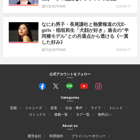
週刊女性PRIME
2026/6/12
なにわ男子・長尾謙杜と熱愛報道の元E-
girls・稲垣莉生「犬顔が好き」過去の“半
同棲モデル”との共通点から透ける《一貫
した好み》
週刊女性PRIME
2026/6/11
公式アカウントをフォロー
Categories
芸能
ジャニーズ
皇室
社会・事件
ライフ
トレンド
コミックス
連載一覧
タグ一覧
無料占い
About us
運営会社
利用規約
プライバシーポリシー