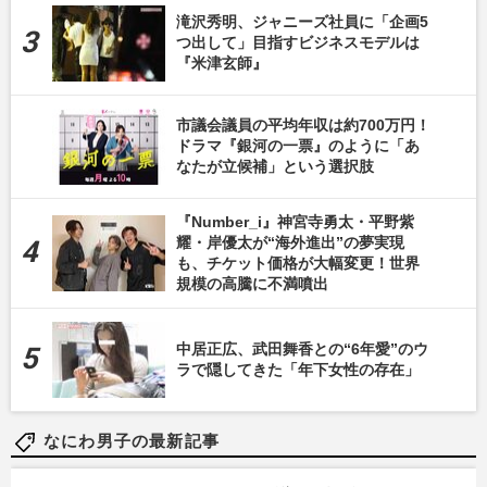
滝沢秀明、ジャニーズ社員に「企画5
つ出して」目指すビジネスモデルは
『米津玄師』
市議会議員の平均年収は約700万円！
ドラマ『銀河の一票』のように「あ
なたが立候補」という選択肢
『Number_i』神宮寺勇太・平野紫
耀・岸優太が“海外進出”の夢実現
も、チケット価格が大幅変更！世界
規模の高騰に不満噴出
中居正広、武田舞香との“6年愛”のウ
ラで隠してきた「年下女性の存在」
なにわ男子の最新記事