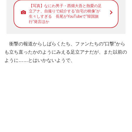
【写真】なにわ男子・西畑大吾と熱愛の足
立アナ、自撮りで紹介する“自宅の映像”が
生々しすぎる 長尾がYouTubeで”韓国旅
行”発言ほか
衝撃の報道からしばらくたち、ファンたちの“口撃”から
も立ち直ったかのようにみえる足立アナだが、また以前の
ように……とはいかないようで、