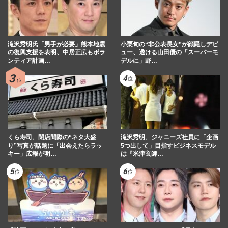
モス最高額『鰻重バーガー』復活に騒然
「エイプリルフールかと」担当者が明かし
た“5800円になった経緯”
滝沢秀明氏「男手が必要」熊本地震
小栗旬の“非公表長女”が顔隠しデビ
の復興支援を表明、中居正広もボラ
ュー、透ける山田優の「スーパーモ
週刊女性PRIME
2026/6/30
ンティア計画…
デルに」野…
かっぱ寿司『トミカ』再コラボ発表で「め
っちゃ欲しい」限定デザインが話題、昨年
は完売続出で“争奪戦”の…
週刊女性PRIME
2026/6/29
くら寿司、閉店間際の“ネタ大盛
滝沢秀明、ジャニーズ社員に「企画
り”写真が話題に「出会えたらラッ
5つ出して」目指すビジネスモデル
キー」広報が明…
は『米津玄師…