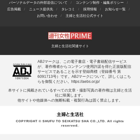
パーソナルデータの外部送信について
コンテンツ制作・編集ポリシー
広告掲載
ニュース提供先
タレコミ
採用情報
お知らせ一覧
お問い合わせ
主婦と生活社公式サイト
主婦と生活社関連サイト
ABJマークは、この電子書店・電子書籍配信サービス
が、著作権者からコンテンツ使用許諾を得た正規版配信
サービスであることを示す登録商標（登録番号 第
6091713号）です。ABJマークについて、詳しくはこち
らを御覧ください。
https://aebs.or.jp/
本サイトに掲載されているすべての⽂章・撮影写真の著作権は主婦と⽣活
社に帰属します。
他サイトや他媒体への無断転載・複製⾏為は固く禁⽌します。
COPYRIGHT © SHUFU TO SEIKATSU SHA CO.,LTD. All rights
reserved.