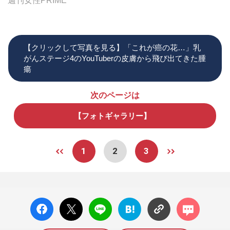
週刊女性PRIME
【クリックして写真を見る】「これが癌の花…」乳
がんステージ4のYouTuberの皮膚から飛び出てきた腫
瘍
次のページは
【フォトギャラリー】
1
2
3
facebo
X ポス
LINE
はてな
コメン
ok い
ト
ブック
ト
いね
マーク