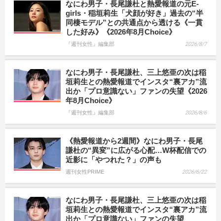
なにわ男子・長尾謙杜と熱愛報道の元E-
girls・稲垣莉生「犬顔が好き」過去の“半
同棲モデル”との共通点から透ける《一貫
した好み》《2026年8月Choice》
『週刊女性』編集部
2026/8/7
なにわ男子・長尾謙杜、三上悠亜の次は稲
垣莉生との熱愛報道でインスタ“裏アカ”流
出か「プロ意識ない」ファンの失望《2026
年8月Choice》
『週刊女性』編集部
2026/8/6
《熱愛報道から2週間》なにわ男子・長尾
謙杜の“異変”に広がる心配…W杯配信での
近影に「やつれた？」の声も
週刊女性PRIME
2026/6/22
なにわ男子・長尾謙杜、三上悠亜の次は稲
垣莉生との熱愛報道でインスタ“裏アカ”流
出か「プロ意識ない」ファンの失望