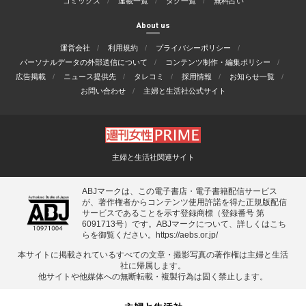
コミックス
連載一覧
タグ一覧
無料占い
About us
運営会社
利用規約
プライバシーポリシー
パーソナルデータの外部送信について
コンテンツ制作・編集ポリシー
広告掲載
ニュース提供先
タレコミ
採用情報
お知らせ一覧
お問い合わせ
主婦と生活社公式サイト
主婦と生活社関連サイト
ABJマークは、この電子書店・電子書籍配信サービス
が、著作権者からコンテンツ使用許諾を得た正規版配信
サービスであることを示す登録商標（登録番号 第
6091713号）です。ABJマークについて、詳しくはこち
らを御覧ください。
https://aebs.or.jp/
本サイトに掲載されているすべての⽂章・撮影写真の著作権は主婦と⽣活
社に帰属します。
他サイトや他媒体への無断転載・複製⾏為は固く禁⽌します。