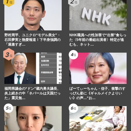
野村周平、ユニクロ“モデル美女”・
NHK職員への性加害で“出禁”食らっ
石田夢実と熱愛報道！下半身強調の
た〈5年前の番組出演者〉特定が進
「過激すぎ…
むも、ネット…
福岡県議会の“ドン”蔵内勇夫議長、
ぱーてぃーちゃん・信子、衝撃のす
炎上続きの中「ネパールは天国だっ
っぴん姿に《ギャルメイクよりい
た」震災無…
い》の声…“お…