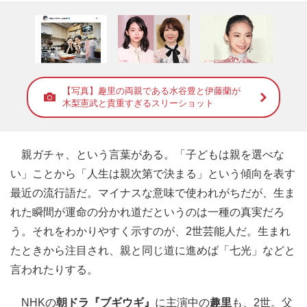
【写真】趣里の両親である水谷豊と伊藤蘭が
木梨憲武と貴重すぎるスリーショット
親ガチャ、という言葉がある。「子どもは親を選べな
い」ことから「人生は親次第で決まる」という傾向を表す
最近の流行語だ。マイナスな意味で使われがちだが、生ま
れた瞬間が運命の分かれ道だというのは一種の真実だろ
う。それをわかりやすく示すのが、2世芸能人だ。生まれ
たときから注目され、親と同じ道に進めば「七光」などと
言われたりする。
NHKの
朝ドラ『ブギウギ』
に主演中の
趣里
も、2世。父