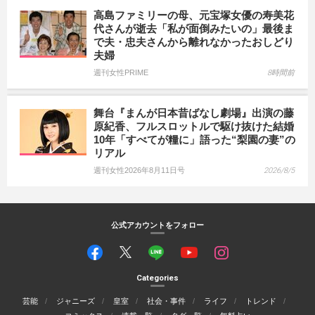
高島ファミリーの母、元宝塚女優の寿美花
代さんが逝去「私が面倒みたいの」最後ま
で夫・忠夫さんから離れなかったおしどり
夫婦
週刊女性PRIME
8時間前
舞台『まんが日本昔ばなし劇場』出演の藤
原紀香、フルスロットルで駆け抜けた結婚
10年「すべてが糧に」語った“梨園の妻”の
リアル
週刊女性2026年8月11日号
2026/8/5
公式アカウントをフォロー
Categories
芸能
ジャニーズ
皇室
社会・事件
ライフ
トレンド