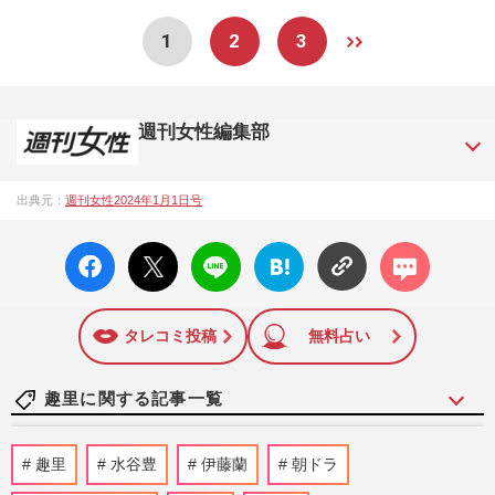
1
2
3
週刊女性編集部
1957年3月6日に日本で最初に創刊された女性週刊誌。芸能ゴ
出典元：
週刊女性2024年1月1日号
シップや事件、皇室の話題、感動ドキュメント、美容・健
康・グルメ・占いに関する情報を発信している。2017年12月
facebo
X ポス
LINE
はてな
コメン
12日号で「眞子さま嫁ぎ先の“義母”が抱える400万円超の“借金
ok い
ト
ブック
ト
トラブル”」報道をスクープ。この一報から約2か月後、宮内庁
いね
マーク
は結婚延期を発表。同記事は2018年の「編集者が選ぶ雑誌ジ
に追加
ャーナリズム賞」大賞を受賞した。毎週火曜日発売。
タレコミ投稿
無料占い
趣里に関する記事一覧
趣里主演ドラマ『大空港』が税関とのコラ
趣里
水谷豊
伊藤蘭
朝ドラ
ボポスター解禁も“皮肉すぎるタイミン