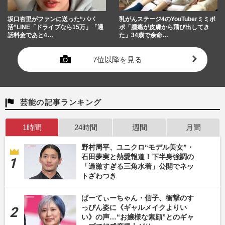
坂口杏里がファンに送った“パパ
乳がんステージ4のYouTuberミミポ
活”LINE「ドライブなら15万」「通
ポ「腫瘍が皮膚から飛び出してき
話料金であと4…
た」34歳で余命…
7位以降を見る
芸能の記事ランキング
1時間
24時間
週間
月間
野村周平、ユニクロ“モデル美女”・
石田夢実と熱愛報道！下半身強調の
「過激すぎる三角水着」公開でネッ
トざわつき
ぱーてぃーちゃん・信子、衝撃のす
っぴん姿に《ギャルメイクよりい
い》の声…“お嬢様な素顔”とのギャ