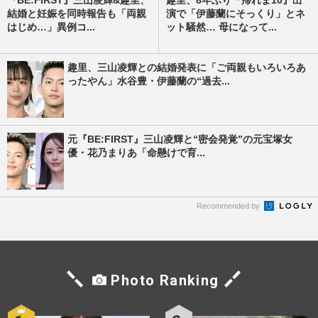
『BE:FIRST』三山凌輝&趣里、
趣里、8年ぶり『帰れま10』出
結婚と妊娠を同時報告も「両親
演で「伊藤蘭にそっくり」とネ
はじめ…」異例コ...
ット騒然… 母になって...
趣里、三山凌輝との結婚発表に「ご両親もいろいろあ
ったやん」水谷豊・伊藤蘭の“過去...
元『BE:FIRST』三山凌輝と“密会発覚”の元宝塚女
優・花乃まりあ「命懸けで育...
Recommended by
Photo Ranking