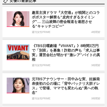
女優の最新記事
趣里主演ドラマ『大空港』が税関とのコラ
ボポスター解禁も“皮肉すぎるタイミン
グ”… 三山凌輝の密会報道を連想させ
る“キャッチコピー”
週刊女性PRIME
4時間前
《TBS日曜劇場『VIVANT』》8時間3万円
で「別班」を募集！詐欺の声も「求人は事
実」運営会社が明かす“激レア”バイトの真
相
週刊女性PRIME
5時間前
元TBSアナウンサー・田中みな実、妊娠発
表後初の公の場に「背中パックリ大胆ドレ
ス」で登場、ママでも変わらぬ“美への執
念”
週刊女性PRIME
5時間前