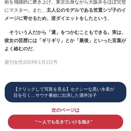
術を飛躍的に磨き上げ、東京出身ながら大阪弁をほぼ完璧
にマスター。また、
主人公のモデルである笠置シヅ子のイ
メージに寄せるため、逆ダイエットをしたという
。
そういう人だから「運」をつかむこともできる。実は、
彼女の芸歴には「ギリギリ」とか「最後」といった言葉が
よく絡むのだ
。
週刊女性2024年1月1日号
【クリックして写真を見る】セクシーな黒い水着が
目を引く…サウナ番組に出演した酒井法子
次のページは
“一人でも生きていける強さ”