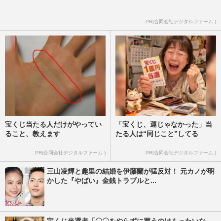
いろいろあったやん」水谷豊・伊藤蘭
の“過去”踏まえてエール続出…
PR(合同会社デジタルファーム )
『週刊女性』編集部
2026/7/30
宝くじ当たる人だけがやってい
「宝くじ、運じゃなかった」当
ること、教えます
たる人は“同じこと”してる
PR(合同会社デジタルファーム )
PR(合同会社デジタルファーム )
三山凌輝と趣里の結婚を伊藤蘭が猛反対！ 元カノが明
かした『やばい』金銭トラブルと...