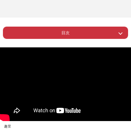
目次
Page 1
ー 「ギリギリ」「最後」と隣り合わせ
Page 2
ー “一人でも生きていける強さ”
趣里