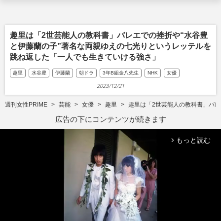
趣里は「2世芸能人の教科書」バレエでの挫折や“水谷豊
と伊藤蘭の子”著名な両親ゆえの七光りというレッテルを
跳ね返した「一人でも生きていける強さ」
趣里
水谷豊
伊藤蘭
朝ドラ
3年B組金八先生
NHK
女優
2023/12/21
週刊女性PRIME
芸能
女優
趣里
趣里は「2世芸能人の教科書」バレ
広告の下にコンテンツが続きます
もっと読む
arrow_forward_ios