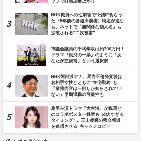
ップで好感度爆上がり
NHK職員への性加害で“出禁”食らっ
た〈5年前の番組出演者〉特定が進む
も、ネットで「無関係な個人名」も
拡散される“二次被害”
市議会議員の平均年収は約700万円！
ドラマ『銀河の一票』のように「あ
なたが立候補」という選択肢
NHK阿部渉アナ、局内不倫発覚後は
お相手女性とともに“在宅勤務”も
「業務内容は一部しか知らされてい
ない」早期退職の可能性も
趣里主演ドラマ『大空港』が税関と
のコラボポスター解禁も“皮肉すぎる
タイミング”… 三山凌輝の密会報道
を連想させる“キャッチコピー”