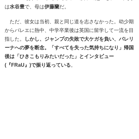
は
水谷豊
で、母は
伊藤蘭
だ。
ただ、彼女は当初、親と同じ道を志さなかった。幼少期
からバレエに熱中、中学卒業後は英国に留学して一流を目
指した。
しかし、ジャンプの失敗で大ケガを負い、バレリ
ーナへの夢を断念。「すべてを失った気持ちになり」帰国
後は「ひきこもりみたいだった」とインタビュー
(『FRaU』)で振り返っている
。