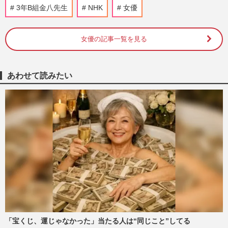
グ”… 三山凌輝の密会報道…
3年B組金八先生
NHK
女優
週刊女性PRIME
4時間前
女優の記事一覧を見る
元『BE:FIRST』三山凌輝と“ホテル密会報
道”の花乃まりあ、一児の母が直面する宝
塚で築いた「品格イメージ…
週刊女性PRIME
2026/8/4
あわせて読みたい
《理想の男性は父・水谷豊》趣里の言葉が
示す結婚のリアル…三山凌輝の“密会報
道”から見る“家族に恵まれ…
週刊女性PRIME
2026/8/1
『BE:FIRST』三山凌輝&趣里、結婚と妊
娠を同時報告も「両親はじめ…」異例コメ
ントで強調する家族の“円満…
『週刊女性』編集部
2026/7/30
「宝くじ、運じゃなかった」当たる人は“同じこと”してる
趣里、三山凌輝との結婚発表に「ご両親も