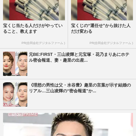
宝くじ当たる人だけがやってい
宝くじの“運任せ”から抜けた人
ること、教えます
だけ変わる
PR(合同会社デジタルファーム )
PR(合同会社デジタルファーム )
元BE:FIRST・三山凌輝と元宝塚・花乃まりあにホテ
ル密会報道、妻・趣里の出産...
《理想の男性は父・水谷豊》趣里の言葉が示す結婚の
リアル…三山凌輝の“密会報道”か...