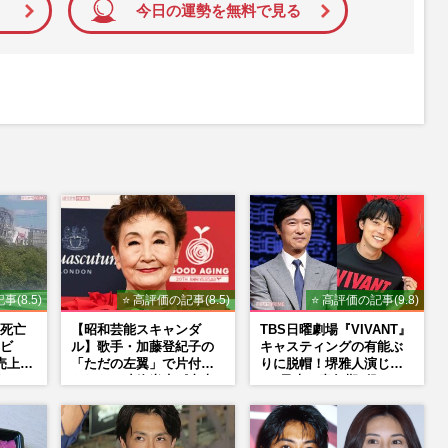
今日の運勢を無料で見る
事(8.5)
⭐ 高評価の記事(8.5)
⭐ 高評価の記事(9.8)
死亡
【昭和芸能スキャンダ
TBS日曜劇場『VIVANT』
ビ
ル】歌手・加藤登紀子の
キャスティングの有能ぶ
売上回
「ただの左翼」で片付け
りに脱帽！堺雅人演じ
より
られない凄絶半生《東大
る“乃木の青年期”役は、
た言
闘争、獄中結婚、別荘で
そっくり説根強い
内ゲバ事件》
Mr.Children桜井和寿のバ
ンドマン長男・櫻井海音