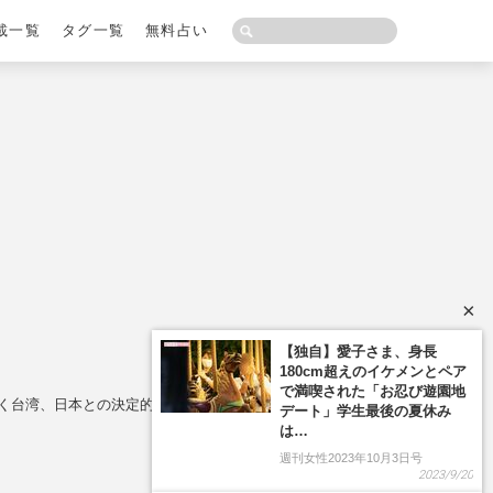
載一覧
タグ一覧
無料占い
×
【独自】愛子さま、身長
180cm超えのイケメンとペア
で満喫された「お忍び遊園地
く台湾、日本との決定的な違い
デート」学生最後の夏休み
は…
週刊女性2023年10月3日号
2023/9/20