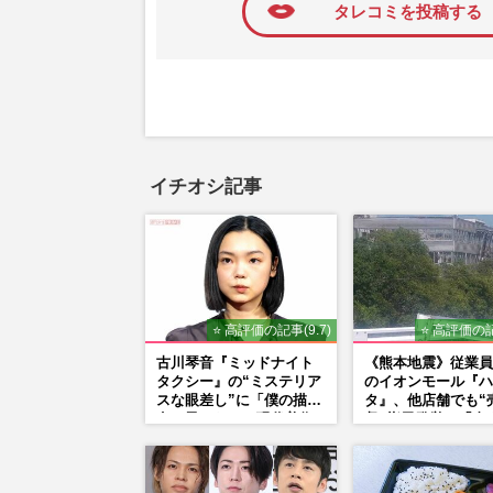
タレコミを投稿する
イチオシ記事
⭐ 高評価の記事(9.7)
⭐ 高評価の記
古川琴音『ミッドナイト
《熊本地震》従業員
タクシー』の“ミステリア
のイオンモール『ハ
スな眼差し”に「僕の描く
タ』、他店舗でも“
女の子みたい」現代美術
収”指示発覚で「命
家・奈良美智氏もSNS
金」通用しなくなっ
で“公認”
い訳