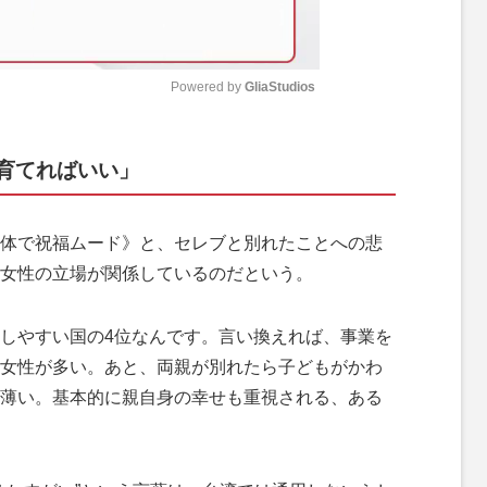
Powered by 
GliaStudios
M
育てればいい」
u
t
e
体で祝福ムード》と、セレブと別れたことへの悲
女性の立場が関係しているのだという。
しやすい国の4位なんです。言い換えれば、事業を
女性が多い。あと、両親が別れたら子どもがかわ
薄い。基本的に親自身の幸せも重視される、ある