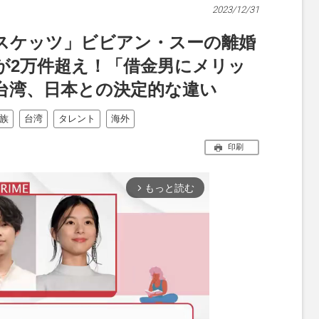
2023/12/31
スケッツ」ビビアン・スーの離婚
が2万件超え！「借金男にメリッ
台湾、日本との決定的な違い
族
台湾
タレント
海外
印刷
もっと読む
arrow_forward_ios