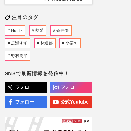
注目のタグ
Netflix
熱愛
蒼井優
広瀬すず
林遣都
小栗旬
野村周平
SNSで最新情報を発信中！
フォロー
フォロー
フォロー
公式Youtube