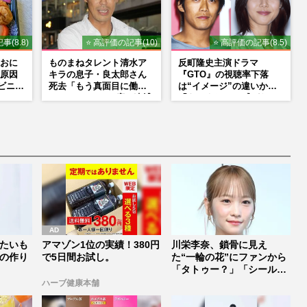
だった
事(8.8)
⭐ 高評価の記事(10)
⭐ 高評価の記事(8.5)
おに
ものまねタレント清水ア
反町隆史主演ドラマ
原因
キラの息子・良太郎さん
『GTO』の視聴率下落
ビニの
死去「もう真面目に働い
は“イメージ”の違いか
ているので」、2度の逮捕
「あんまりGTO感がな
も諦めなかった芸能界“波
い」旧作ファンが求めて
乱に満ちた37年”
いたモノ
たいも
アマゾン1位の実績！380円
川栄李奈、鎖骨に見え
の作り
で5日間お試し。
た“一輪の花”にファンから
「タトゥー？」「シールで
あってほし...
ハーブ健康本舗