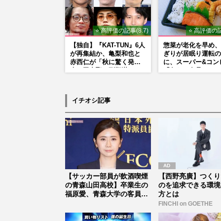
⭐ 高評価の記事(8.7)
⭐ 高評価の記
【独自】『KAT-TUN』6人
惣菜が老化を早め、
が再集結か、亀梨和也と
ぎりが居眠り運転の
赤西仁が「秋に驚く発
に、スーパー&コン
表」田中聖の刑期満了と
「危ない食品」
重なる“匂わせ”ではない
理由
イチオシ記事
【サッカー部員が飲酒喫煙
【西野亮廣】つくり
の青森山田高校】卒業生の
のを追求できる環境
福原愛、青森大学の客員准
方とは
教授を“...
FINCHI on GOETHE