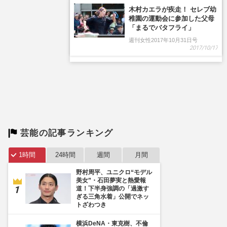
木村カエラが疾走！ セレブ幼
稚園の運動会に参加した父母
「まるでバタフライ」
週刊女性2017年10月31日号
2017/10/17
芸能の記事ランキング
1時間
24時間
週間
月間
野村周平、ユニクロ“モデル
美女”・石田夢実と熱愛報
道！下半身強調の「過激す
ぎる三角水着」公開でネッ
トざわつき
横浜DeNA・東克樹、不倫