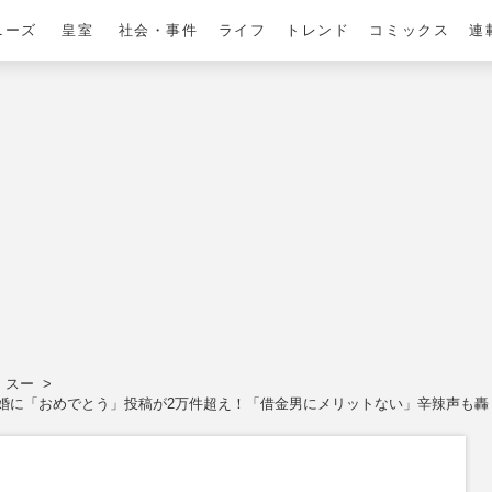
ニーズ
皇室
社会・事件
ライフ
トレンド
コミックス
連
・スー
婚に「おめでとう」投稿が2万件超え！「借金男にメリットない」辛辣声も轟