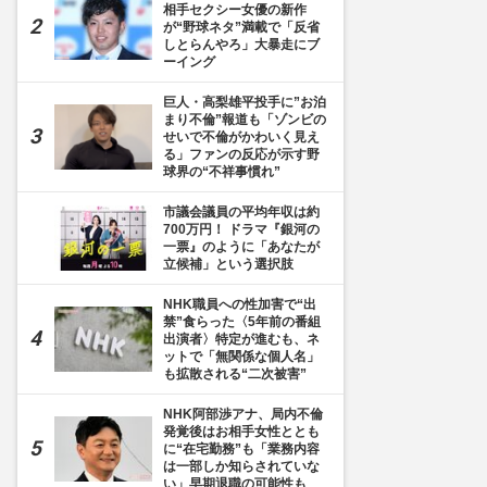
相手セクシー女優の新作
が“野球ネタ”満載で「反省
しとらんやろ」大暴走にブ
ーイング
巨人・高梨雄平投手に”お泊
まり不倫”報道も「ゾンビの
せいで不倫がかわいく見え
る」ファンの反応が示す野
球界の“不祥事慣れ”
市議会議員の平均年収は約
700万円！ ドラマ『銀河の
一票』のように「あなたが
立候補」という選択肢
NHK職員への性加害で“出
禁”食らった〈5年前の番組
出演者〉特定が進むも、ネ
ットで「無関係な個人名」
も拡散される“二次被害”
NHK阿部渉アナ、局内不倫
発覚後はお相手女性ととも
に“在宅勤務”も「業務内容
は一部しか知らされていな
い」早期退職の可能性も