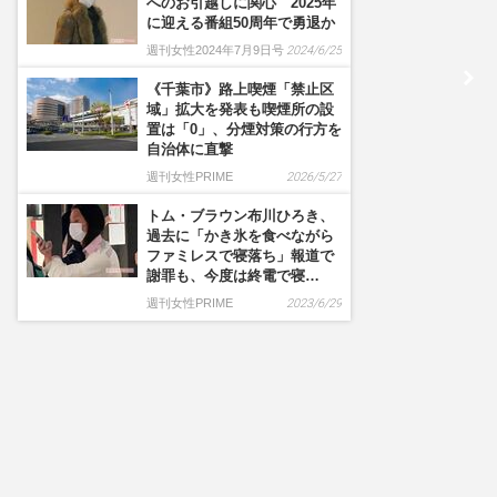
へのお引越しに関心 2025年
に迎える番組50周年で勇退か
週刊女性2024年7月9日号
2024/6/25
《千葉市》路上喫煙「禁止区
域」拡大を発表も喫煙所の設
置は「0」、分煙対策の行方を
自治体に直撃
週刊女性PRIME
2026/5/27
トム・ブラウン布川ひろき、
過去に「かき氷を食べながら
ファミレスで寝落ち」報道で
謝罪も、今度は終電で寝…
週刊女性PRIME
2023/6/29