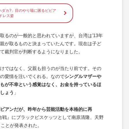
ハダカ?」目のやり場に困るビビア
 ドレス姿
取るのが一般的と思われていますが、台湾は'13年
親が取るものと決まっていたんです。現在は子ど
て裁判官が判断するようになりました。
けではなく、父親も担うのが当たり前です。その
の愛情を注いでくれる。なので
シングルマザーや
もが不幸という感覚はなく、お金を持っているほ
しょう
」
ビアンだが、昨年から芸能活動を本格的に再
白歌合戦』にブラックビスケッツとして南原清隆、天野
ることが発表された。