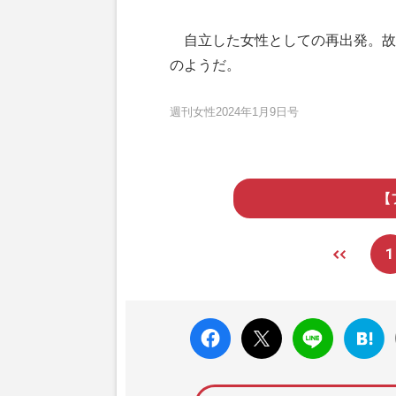
自立した女性としての再出発。故郷
のようだ。
週刊女性2024年1月9日号
【
1
faceboo
X ポス
LINE
はてな
k いい
ト
ブック
ね
マーク
に追加