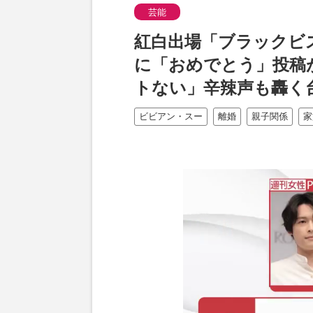
芸能
紅白出場「ブラックビ
に「おめでとう」投稿
トない」辛辣声も轟く
ビビアン・スー
離婚
親子関係
家