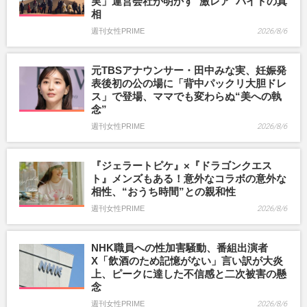
実」運営会社が明かす“激レア”バイトの真
相
週刊女性PRIME
2026/8/6
元TBSアナウンサー・田中みな実、妊娠発
表後初の公の場に「背中パックリ大胆ドレ
ス」で登場、ママでも変わらぬ“美への執
念”
週刊女性PRIME
2026/8/6
『ジェラートピケ』×『ドラゴンクエス
ト』メンズもある！意外なコラボの意外な
相性、“おうち時間”との親和性
週刊女性PRIME
2026/8/6
NHK職員への性加害騒動、番組出演者
X「飲酒のため記憶がない」言い訳が大炎
上、ピークに達した不信感と二次被害の懸
念
週刊女性PRIME
2026/8/6