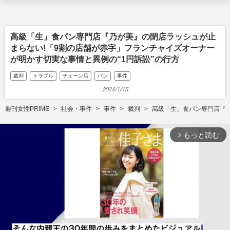
高級「生」食パン専門店『乃が美』の閉店ラッシュが止
まらない!「9割の店舗が赤字」フランチャイズオーナー
が明かす切実な事情と異例の“1円訴訟”の行方
裁判
トラブル
チェーン店
パン
事件
2024/1/15
週刊女性PRIME
社会・事件
事件
裁判
高級「生」食パン専門店『乃
もっと読む
arrow_forward_ios