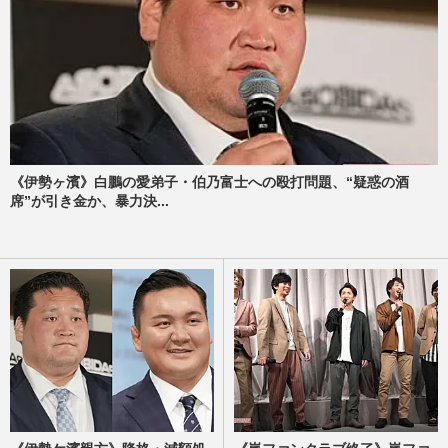
《伊勢ヶ濱》白鵬の愛弟子・伯乃富士への殴打問題、“疑惑の酒
席”が引き金か、暴力決...