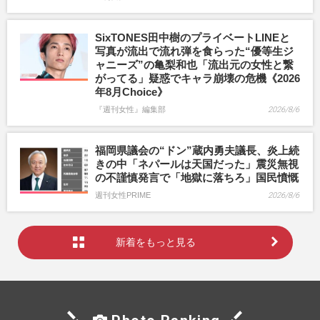
SixTONES田中樹のプライベートLINEと
写真が流出で流れ弾を食らった“優等生ジ
ャニーズ”の亀梨和也「流出元の女性と繋
がってる」疑惑でキャラ崩壊の危機《2026
年8月Choice》
『週刊女性』編集部
2026/8/6
福岡県議会の“ドン”蔵内勇夫議長、炎上続
きの中「ネパールは天国だった」震災無視
の不謹慎発言で「地獄に落ちろ」国民憤慨
週刊女性PRIME
2026/8/6
新着をもっと見る