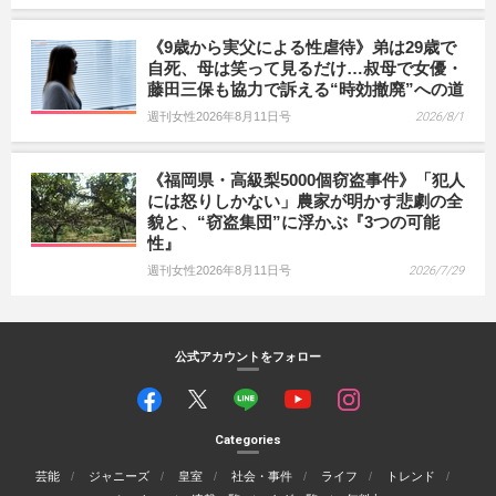
《9歳から実父による性虐待》弟は29歳で
自死、母は笑って見るだけ…叔母で女優・
藤田三保も協力で訴える“時効撤廃”への道
週刊女性2026年8月11日号
2026/8/1
《福岡県・高級梨5000個窃盗事件》「犯人
には怒りしかない」農家が明かす悲劇の全
貌と、“窃盗集団”に浮かぶ『3つの可能
性』
週刊女性2026年8月11日号
2026/7/29
公式アカウントをフォロー
Categories
芸能
ジャニーズ
皇室
社会・事件
ライフ
トレンド