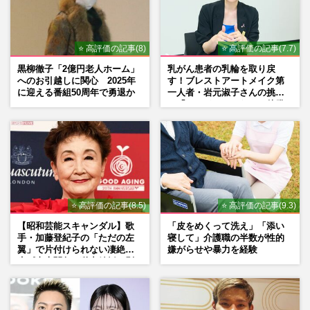
⭐ 高評価の記事(8)
⭐ 高評価の記事(7.7)
黒柳徹子「2億円老人ホーム」
乳がん患者の乳輪を取り戻
へのお引越しに関心 2025年
す！ブレストアートメイク第
に迎える番組50周年で勇退か
一人者・岩元淑子さんの挑戦
と「ハードルしかない」啓発
の“壁”
⭐ 高評価の記事(8.5)
⭐ 高評価の記事(9.3)
【昭和芸能スキャンダル】歌
「皮をめくって洗え」「添い
手・加藤登紀子の「ただの左
寝して」介護職の半数が性的
翼」で片付けられない凄絶半
嫌がらせや暴力を経験
生《東大闘争、獄中結婚、別
荘で内ゲバ事件》