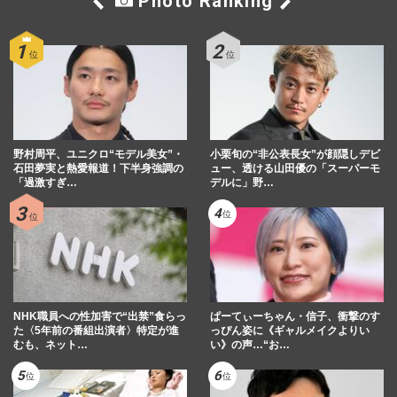
Photo Ranking
野村周平、ユニクロ“モデル美女”・
小栗旬の“非公表長女”が顔隠しデビ
石田夢実と熱愛報道！下半身強調の
ュー、透ける山田優の「スーパーモ
「過激すぎ…
デルに」野…
NHK職員への性加害で“出禁”食らっ
ぱーてぃーちゃん・信子、衝撃のす
た〈5年前の番組出演者〉特定が進
っぴん姿に《ギャルメイクよりい
むも、ネット…
い》の声…“お…