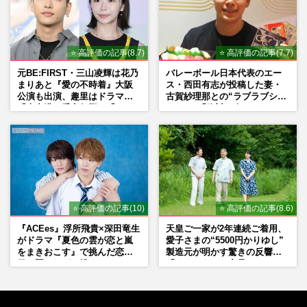
⭐ 高評価の記事(8.7)
⭐ 高評価の記事(7.7)
元BE:FIRST・三山凌輝は花乃
バレーボール日本代表のエー
まりあと『愛の不時着』大阪
ス・西田有志が投稿した妻・
公演も出演、趣里はドラマ
古賀紗理那との“ラブラブショ
『大空港』番宣行脚に「メン
ット”に「絶対に今じゃない」
タル強すぎ」の実情
「空気読んで」ネット上で批
判殺到の理由
⭐ 高評価の記事(10)
⭐ 高評価の記事(8.6)
『ACEes』浮所飛貴×深田竜生
天皇ご一家が2年連続ご着用、
がドラマ『夏色の雲が恋と嵐
愛子さまの“5500円かりゆし”
をまきおこす』で挑んだ恋人
製造元が明かす驚きの反響
役、照れながら挑んだキュン
「まさかうちの商品とは…」
シーン秘話