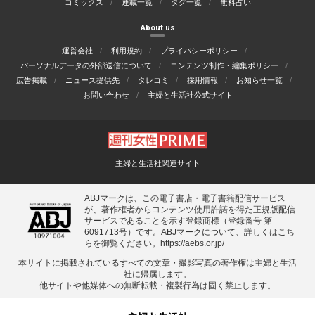
コミックス
連載一覧
タグ一覧
無料占い
About us
運営会社
利用規約
プライバシーポリシー
パーソナルデータの外部送信について
コンテンツ制作・編集ポリシー
広告掲載
ニュース提供先
タレコミ
採用情報
お知らせ一覧
お問い合わせ
主婦と生活社公式サイト
主婦と生活社関連サイト
ABJマークは、この電子書店・電子書籍配信サービス
が、著作権者からコンテンツ使用許諾を得た正規版配信
サービスであることを示す登録商標（登録番号 第
6091713号）です。ABJマークについて、詳しくはこち
らを御覧ください。
https://aebs.or.jp/
本サイトに掲載されているすべての⽂章・撮影写真の著作権は主婦と⽣活
社に帰属します。
他サイトや他媒体への無断転載・複製⾏為は固く禁⽌します。