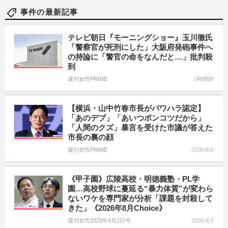
事件の最新記事
テレビ朝日『モーニングショー』玉川徹氏
「警察官が死刑にした」大阪府発砲事件へ
の持論に「警官の命をなんだと…」批判殺
到
週刊女性PRIME
0時間前
【横浜・山中竹春市長がパワハラ認定】
「あのデブ」「あいつポンコツだから」
「人間のクズ」暴言を受けた市議が答えた
市長の裏の顔
週刊女性PRIME
2026/8/6
《甲子園》広陵高校・明徳義塾・PL学
園…高校野球に蔓延る“暴力体質”が変わら
ないワケを専門家が分析「課題を封殺して
きた」《2026年8月Choice》
週刊女性2025年9月2日号
2026/8/5