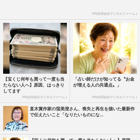
PR(合同会社デジタルファーム )
【宝くじ何年も買って一度も当
「占い師だけが知ってる〝お金
たらない人へ】原因、はっきり
が増える人の共通点〟」
してます
PR(合同会社デジタルファーム )
PR(合同会社デジタルファーム )
直木賞作家の窪美澄さん、喪失と再生を描いた最新作
で伝えたいこと「なりたいものにな...