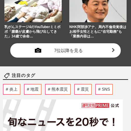
乳がんステージ4のYouTuberミミポ
NHK阿部渉アナ、局内不倫発覚後は
ポ「腫瘍が皮膚から飛び出してき
お相手女性とともに“在宅勤務”も
た」34歳で余命…
「業務内容は…
7位以降を見る
注目のタグ
炎上
地震
熊本震災
震災
SNS