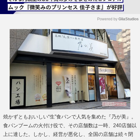
Powered by 
GliaStudios
M
u
t
e
焼かずともおいしい“生”食パンで人気を集めた『乃が美』。
食パンブームの火付け役で、その店舗数は一時、240店舗以
上に達した。しかし、経営が悪化し、全国の店舗は続々閉