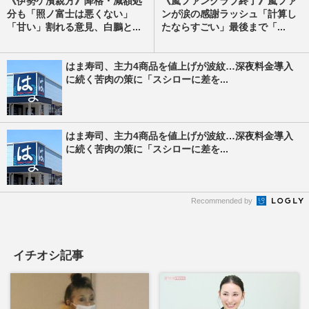
《伊勢ケ濱親方》降格・減額処
《嵐ファンクラブ終了》嵐ファ
分も「照ノ富士は悪くない」
ンが涙の感謝ラッシュ「計算し
「甘い」割れる意見、白鵬と...
たならすごい」最後まで「...
はま寿司、主力4商品を値上げが波紋…深夜料金導入
に続く苦肉の策に「スシローに差を...
はま寿司、主力4商品を値上げが波紋…深夜料金導入
に続く苦肉の策に「スシローに差を...
Recommended by
イチオシ記事