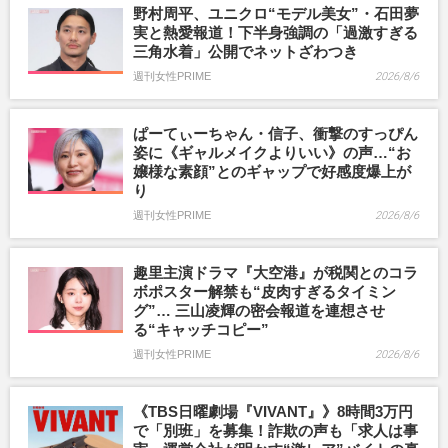
野村周平、ユニクロ“モデル美女”・石田夢
実と熱愛報道！下半身強調の「過激すぎる
三角水着」公開でネットざわつき
週刊女性PRIME
2026/8/6
ぱーてぃーちゃん・信子、衝撃のすっぴん
姿に《ギャルメイクよりいい》の声…“お
嬢様な素顔”とのギャップで好感度爆上が
り
週刊女性PRIME
2026/8/6
趣里主演ドラマ『大空港』が税関とのコラ
ボポスター解禁も“皮肉すぎるタイミン
グ”… 三山凌輝の密会報道を連想させ
る“キャッチコピー”
週刊女性PRIME
2026/8/6
《TBS日曜劇場『VIVANT』》8時間3万円
で「別班」を募集！詐欺の声も「求人は事