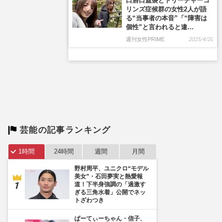
芸能の記事ランキング
1時間
24時間
週間
月間
野村周平、ユニクロ“モデル
美女”・石田夢実と熱愛報
道！下半身強調の「過激す
ぎる三角水着」公開でネッ
トざわつき
ぱーてぃーちゃん・信子、