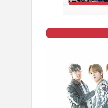
ー 注目K-POP
Page 1
る」
Page 2
ー アイドルを目
Page 3
ー 隣にいるメン