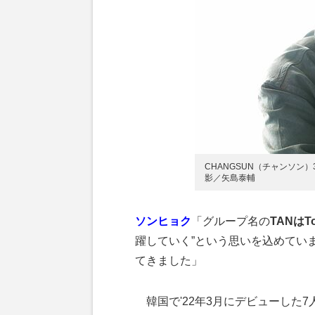
CHANGSUN（チャンソン
影／矢島泰輔
ソンヒョク
「グループ名の
TANはTo 
躍していく”という思いを込めてい
てきました」
韓国で'22年3月にデビューした