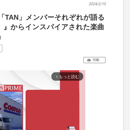
2024/2/10
ル「TAN」メンバーそれぞれが語る
。』からインスパイアされた楽曲
」
メ
印刷
もっと読む
arrow_forward_ios