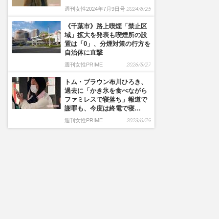
週刊女性2024年7月9日号
2024/6/25
《千葉市》路上喫煙「禁止区
域」拡大を発表も喫煙所の設
置は「0」、分煙対策の行方を
自治体に直撃
週刊女性PRIME
2026/5/27
トム・ブラウン布川ひろき、
過去に「かき氷を食べながら
ファミレスで寝落ち」報道で
謝罪も、今度は終電で寝…
週刊女性PRIME
2023/6/29