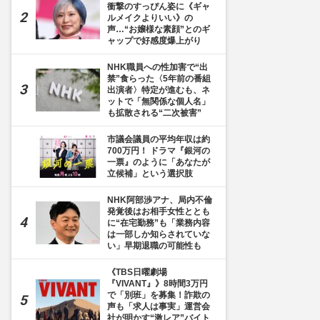
衝撃のすっぴん姿に《ギャ
ルメイクよりいい》の
声…“お嬢様な素顔”とのギ
ャップで好感度爆上がり
NHK職員への性加害で“出
禁”食らった〈5年前の番組
出演者〉特定が進むも、ネ
ットで「無関係な個人名」
も拡散される“二次被害”
市議会議員の平均年収は約
700万円！ ドラマ『銀河の
一票』のように「あなたが
立候補」という選択肢
NHK阿部渉アナ、局内不倫
発覚後はお相手女性ととも
に“在宅勤務”も「業務内容
は一部しか知らされていな
い」早期退職の可能性も
《TBS日曜劇場
『VIVANT』》8時間3万円
で「別班」を募集！詐欺の
声も「求人は事実」運営会
社が明かす“激レア”バイト