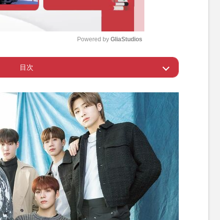
Powered by 
GliaStudios
目次
M
u
グループTAN「どんな場所でもパフォーマンスでき
t
e
指したきっかけは？
バーを紹介してください！