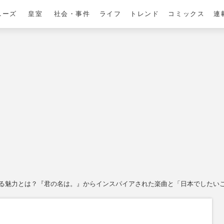
ニーズ
皇室
社会・事件
ライフ
トレンド
コミックス
連
が語る魅力とは？『君の名は。』からインスパイアされた楽曲と「日本でしたい