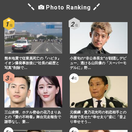
Photo Ranking
熊本地震で従業員死亡の『ハビタ』
小栗旬の“非公表長女”が顔隠しデビ
イオン爆発事故後に“社長の経歴と
ュー、透ける山田優の「スーパーモ
写真”削除で…
デルに」野…
三山凌輝、ホテル密会の花乃まりあ
元横綱・貴乃花光司の初恋相手との
との『愛の不時着』舞台完走報告で
再婚で見せた“幸せ太り”姿に「昔よ
謝罪なし、妻…
り幸せそう…