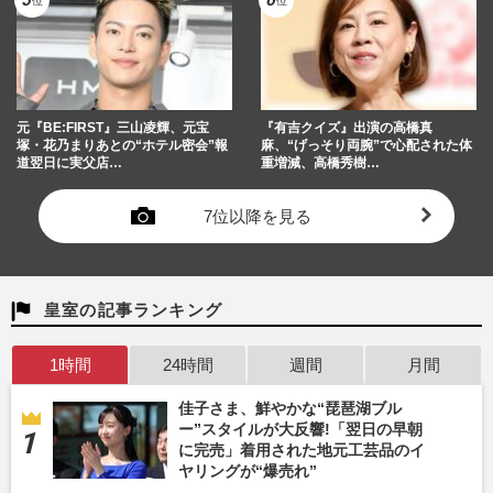
元『BE:FIRST』三山凌輝、元宝
『有吉クイズ』出演の高橋真
塚・花乃まりあとの“ホテル密会”報
麻、“げっそり両腕”で心配された体
道翌日に実父店…
重増減、高橋秀樹…
7位以降を見る
皇室の記事ランキング
1時間
24時間
週間
月間
佳子さま、鮮やかな“琵琶湖ブル
ー”スタイルが大反響!「翌日の早朝
に完売」着用された地元工芸品のイ
ヤリングが“爆売れ”