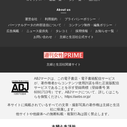
About us
運営会社
利用規約
プライバシーポリシー
パーソナルデータの外部送信について
コンテンツ制作・編集ポリシー
広告掲載
ニュース提供先
タレコミ
採用情報
お知らせ一覧
お問い合わせ
主婦と生活社公式サイト
主婦と生活社関連サイト
ABJマークは、この電子書店・電子書籍配信サービス
が、著作権者からコンテンツ使用許諾を得た正規版配信
サービスであることを示す登録商標（登録番号 第
6091713号）です。ABJマークについて、詳しくはこち
らを御覧ください。
https://aebs.or.jp/
本サイトに掲載されているすべての⽂章・撮影写真の著作権は主婦と⽣活
社に帰属します。
他サイトや他媒体への無断転載・複製⾏為は固く禁⽌します。