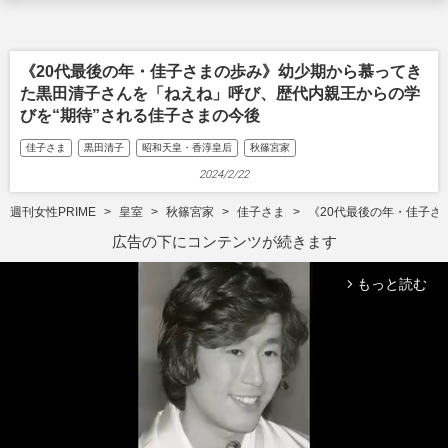
《20代最後の年・佳子さまの歩み》幼少期から慕ってき
た黒田清子さんを「ねえね」呼び、歴代内親王からの学
びを“期待”される佳子さまの今後
佳子さま
黒田清子
昭和天皇・香淳皇后
秋篠宮家
2024/2/22
週刊女性PRIME
皇室
秋篠宮家
佳子さま
《20代最後の年・佳子さ
広告の下にコンテンツが続きます
もっと読む
arrow_forward_ios