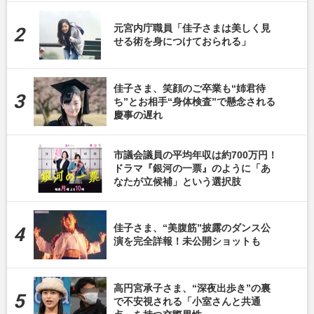
元宮内庁職員「佳子さまは美しく見
せる術を身につけておられる」
佳子さま、笑顔のご卒業も“姉君待
ち”とお相手“身体検査”で懸念される
慶事の遅れ
市議会議員の平均年収は約700万円！
ドラマ『銀河の一票』のように「あ
なたが立候補」という選択肢
佳子さま、“美腹筋”披露のダンス公
演を完全詳報！未公開ショットも
高円宮承子さま、“深夜出歩き”の裏
で不安視される「小室さんと共通