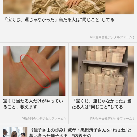
週刊女性PRIME
2026/7/16
「宝くじ、運じゃなかった」当たる人は“同じこと”してる
《佳子さまの歩み》「皇族として親しまれ
ていることが重要」国民から見守られてき
た佳子さまが持つ、一般人…
PR(合同会社デジタルファーム )
週刊女性2026年7月21日号
2026/7/12
宝くじ当たる人だけがやってい
「宝くじ、運じゃなかった」当
ること、教えます
たる人は“同じこと”してる
PR(合同会社デジタルファーム )
PR(合同会社デジタルファーム )
《佳子さまの歩み》叔母・黒田清子さんを“ねぇね”と
慕い育った佳子さま、“内親王の...