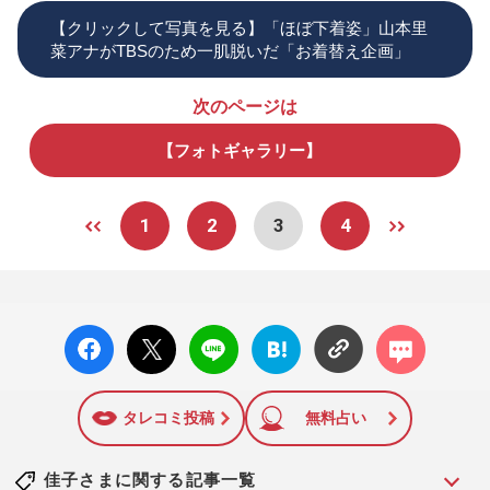
【クリックして写真を見る】「ほぼ下着姿」山本里
菜アナがTBSのため一肌脱いだ「お着替え企画」
次のページは
【フォトギャラリー】
1
2
3
4
facebo
X ポス
LINE
はてな
コメン
ok い
ト
ブック
ト
いね
マーク
に追加
タレコミ投稿
無料占い
佳子さまに関する記事一覧