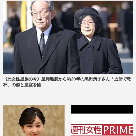
《元女性皇族の今》皇籍離脱から約20年の黒田清子さん「近所で乾
杯」の姿と皇室を陰...