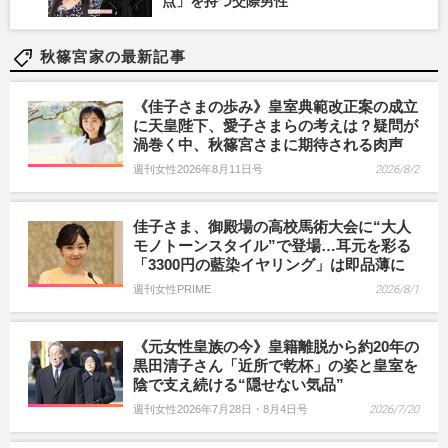
点」を持つ交際男性
秋篠宮家の最新記事
《佳子さまの歩み》皇室典範改正案の成立
に天皇陛下、愛子さまらの考えは？疑問が
渦巻く中、秋篠宮さまに期待される肉声
週刊女性2026年8月11日号
2026/8/2
佳子さま、御殿場の高校馬術大会に“大人
モノトーンスタイル”で登場…耳元を彩る
「3300円の藍染イヤリング」は即品薄に
週刊女性PRIME
2026/8/1
《元女性皇族の今》皇籍離脱から約20年の
黒田清子さん「近所で乾杯」の姿と皇室を
陰で支え続ける“隠せない気品”
週刊女性2026年7月28日・8月4日号
2026/7/20