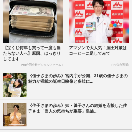
【宝くじ何年も買って一度も当
アマゾンで大人気！血圧対策は
たらない人へ】原因、はっきり
コーヒーに足してみて
してます
PR(合同会社デジタルファーム )
PR(森永乳業)
《佳子さまの歩み》宮内庁が公開、31歳の佳子さまの
魅力が満載の誕生日映像と多岐に...
《佳子さまの歩み》姉・眞子さんの結婚を応援した佳
子さま「当人の気持ちが重要」皇族...