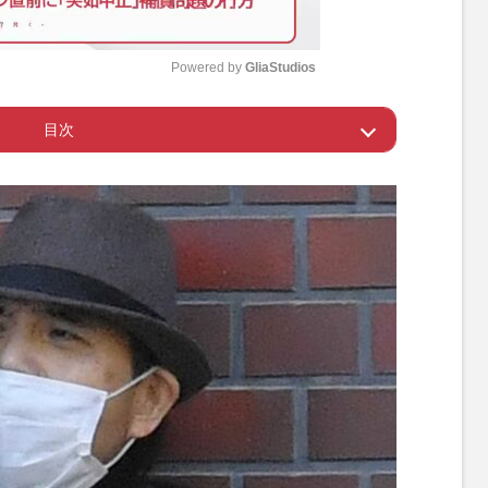
Powered by 
GliaStudios
目次
M
u
名人の私が》
t
e