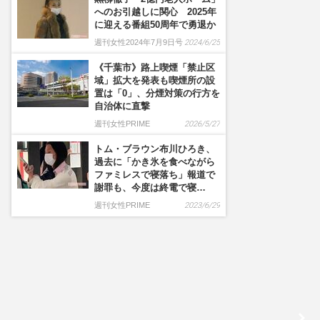
へのお引越しに関心 2025年
に迎える番組50周年で勇退か
週刊女性2024年7月9日号
2024/6/25
《千葉市》路上喫煙「禁止区
域」拡大を発表も喫煙所の設
置は「0」、分煙対策の行方を
自治体に直撃
週刊女性PRIME
2026/5/27
トム・ブラウン布川ひろき、
過去に「かき氷を食べながら
ファミレスで寝落ち」報道で
謝罪も、今度は終電で寝…
週刊女性PRIME
2023/6/29