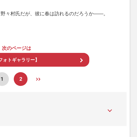
る野々村氏だが、彼に春は訪れるのだろうか――。
次のページは
フォトギャラリー】
1
2
』は、2015年（平成27年）1月に開設された主婦と生活社が運
性PRIME』編集者が担当する連載陣の執筆記事を配信するほ
された記事から、インターネット利用者層にとって特に関心の