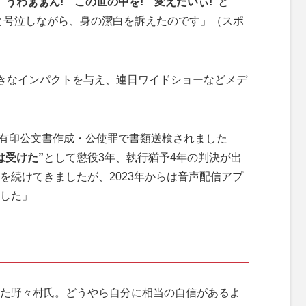
“うわぁぁん! この世の中を! 変えたいぃ!”
と
と号泣しながら、身の潔白を訴えたのです」（スポ
きなインパクトを与え、連日ワイドショーなどメデ
虚偽有印公文書作成・公使罪で書類送検されました
は受けた”
として懲役3年、執行猶予4年の判決が出
を続けてきましたが、2023年からは音声配信アプ
した」
た野々村氏。どうやら自分に相当の自信があるよ