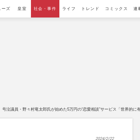
ニーズ
皇室
社会・事件
ライフ
トレンド
コミックス
連
号泣議員・野々村竜太郎氏が始めた5万円の“恋愛相談”サービス「世界的に
2024/2/22