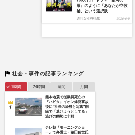
700万円！ ドラマ『銀河の一
票』のように「あなたが立候
補」という選択肢
週刊女性PRIME
2026/6/8
社会・事件の記事ランキング
1時間
24時間
週間
月間
熊本地震で従業員死亡の
『ハビタ』イオン爆発事故
後に“社長の経歴と写真”削
除で「逃げようとしてる」
逃げの態勢に非難
テレ朝『モーニングショ
ー』で弁護士・猿田佐世氏