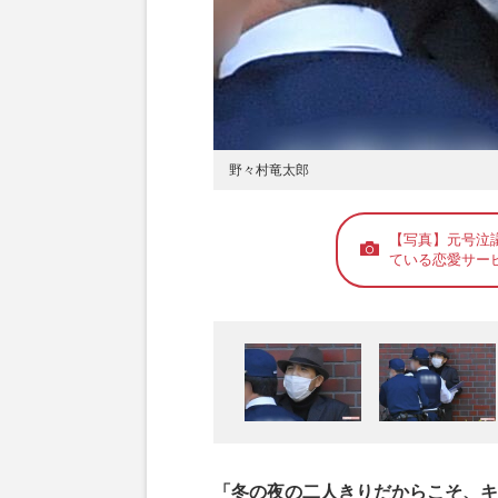
野々村竜太郎
【写真】元号泣
ている恋愛サー
「冬の夜の二人きりだからこそ、キ