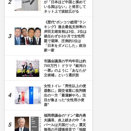
が「日本ほど中国と揉めて
いる国はない」と発言して
ネット上で波紋広がる
《歴代“ポンコツ総理”ラン
キング》過去最低支持率の
岸田文雄首相は3位、2位は
就任わずか2か月で女性問
題で退陣、圧倒的1位は
「日本をダメにした」政治
家一家
市議会議員の平均年収は約
700万円！ ドラマ『銀河の
一票』のように「あなたが
立候補」という選択肢
女性トイレ「男性以上の便
器数に」国交省案に批判噴
出の一方「最適解やろ」注
目が集まった“女性用小便
器”
福岡県議会の“ドン”蔵内勇
夫議長、炎上続きの中「ネ
パールは天国だった」震災
無視の不謹慎発言で「地獄