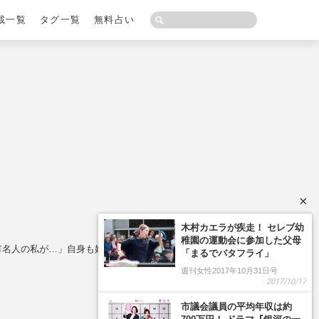
載一覧
タグ一覧
無料占い
×
木村カエラが疾走！ セレブ幼
稚園の運動会に参加した父母
有名人の私が…」自身も婚活に積極的か
「まるでバタフライ」
週刊女性2017年10月31日号
2017/10/17
市議会議員の平均年収は約