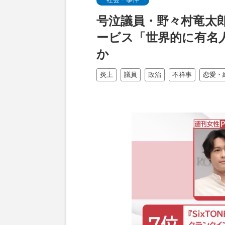
号泣議員・野々村竜太郎
ービス「世界的に有名
か
炎上
議員
政治
不祥事
恋愛・