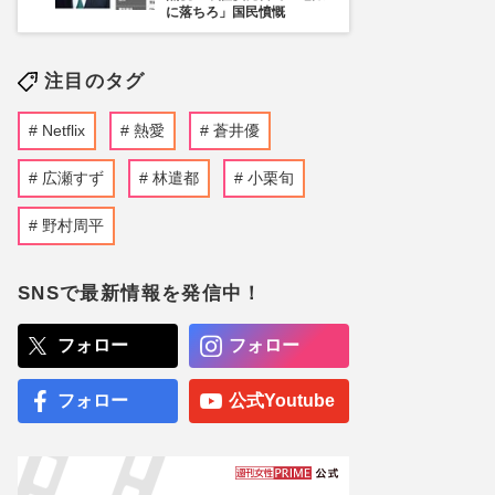
に落ちろ」国民憤慨
注目のタグ
Netflix
熱愛
蒼井優
広瀬すず
林遣都
小栗旬
野村周平
SNSで最新情報を発信中！
フォロー
フォロー
フォロー
公式Youtube