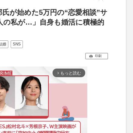
氏が始めた5万円の“恋愛相談”サ
人の私が…」自身も婚活に積極的
結婚
SNS
印刷
もっと読む
arrow_forward_ios