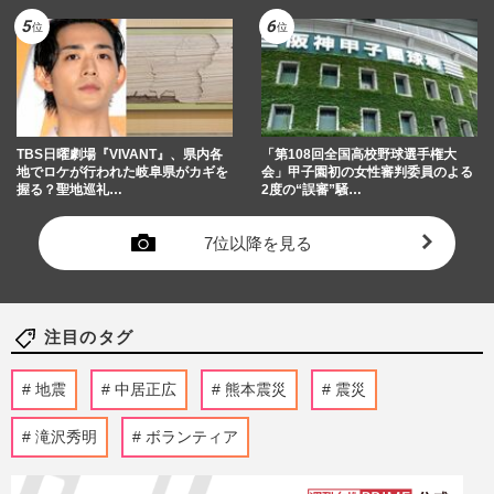
TBS日曜劇場『VIVANT』、県内各
「第108回全国高校野球選手権大
地でロケが行われた岐阜県がカギを
会」甲子園初の女性審判委員のよる
握る？聖地巡礼…
2度の“誤審”騒…
7位以降を見る
注目のタグ
地震
中居正広
熊本震災
震災
滝沢秀明
ボランティア