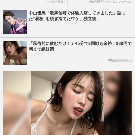
PR(森永乳業)
PR(合同会社デジタルファーム )
中山優馬「歌舞伎町で体験入店してきました」語っ
た“看板”を脱ぎ捨てたワケ、独立後...
「風俗前に飲むだけ！」45分で3回戦も余裕！980円で
朝まで絶好調
PR(健商株式会社)