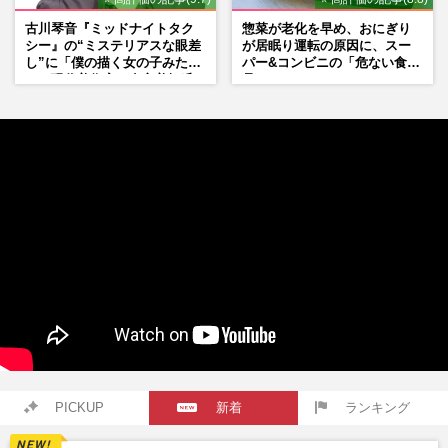
古川琴音『ミッドナイトタク
惣菜が老化を早め、おにぎり
シー』の“ミステリアスな眼差
が居眠り運転の原因に、スー
し”に「僕の描く女の子みた
パー&コンビニの「危ない食
い」現代美術家・奈良美智氏
品」
もSNSで“公認”
PICKUP
新着
ランキング