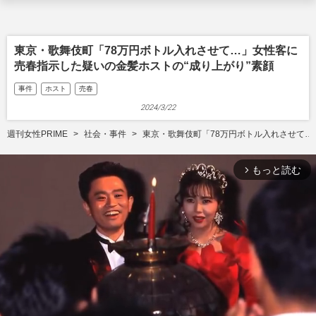
東京・歌舞伎町「78万円ボトル入れさせて…」女性客に
売春指示した疑いの金髪ホストの“成り上がり”素顔
事件
ホスト
売春
2024/3/22
週刊女性PRIME
社会・事件
東京・歌舞伎町「78万円ボトル入れさせて…
もっと読む
arrow_forward_ios