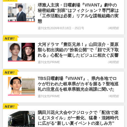
堺雅人主演・日曜劇場『VIVANT』劇中の
秘密組織“別班”はフィクション？専門家は
「工作活動は必要」リアルな諜報組織の実
態
週刊女性2026年8月18日・25日号
0時間前
大河ドラマ『豊臣兄弟！』山田涼介・栗原
類ら初出演組の“扮装公開”で「顔で天下取
れる」心配を一蹴したビジュに相次ぐ反響
週刊女性PRIME
0時間前
TBS日曜劇場『VIVANT』、県内各地でロ
ケが行われた岐阜県がカギを握る？聖地巡
礼の注意点を岐阜県観光企画課に聞いた
週刊女性PRIME
1時間前
隅田川花火大会やフジロックで「配信で楽
しむスタイル」が一般化、猛暑・混雑時代
に広がる“新しい夏イベントの楽しみ方”