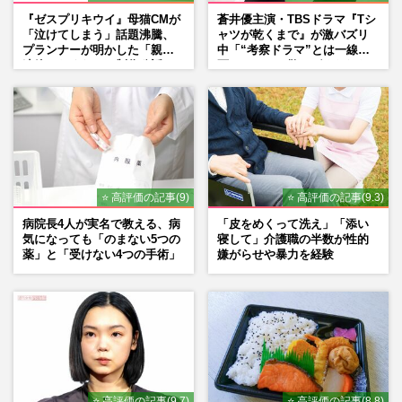
『ゼスプリキウイ』母猫CMが
蒼井優主演・TBSドラマ『Tシ
「泣けてしまう」話題沸騰、
ャツが乾くまで』が激バズリ
プランナーが明かした「親に
中「“考察ドラマ”とは一線を
連絡したくなる」制作秘話
画している」散りばめられた
伏線よりも大事な要素
⭐ 高評価の記事(9)
⭐ 高評価の記事(9.3)
病院長4人が実名で教える、病
「皮をめくって洗え」「添い
気になっても「のまない5つの
寝して」介護職の半数が性的
薬」と「受けない4つの手術」
嫌がらせや暴力を経験
⭐ 高評価の記事(9.7)
⭐ 高評価の記事(8.8)