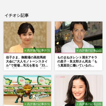
イチオシ記事
⭐ 高評価の記事(8.5)
⭐ 高評価の記事(10)
佳子さま、御殿場の高校馬術
ものまねタレント清水アキラ
大会に“大人モノトーンスタイ
の息子・良太郎さん死去「も
ル”で登場…耳元を彩る「3300
う真面目に働いているの
円の藍染イヤリング」は即品
で」、2度の逮捕も諦めなかっ
薄に
た芸能界“波乱に満ちた37年”
⭐ 高評価の記事(9.5)
⭐ 高評価の記事(10)