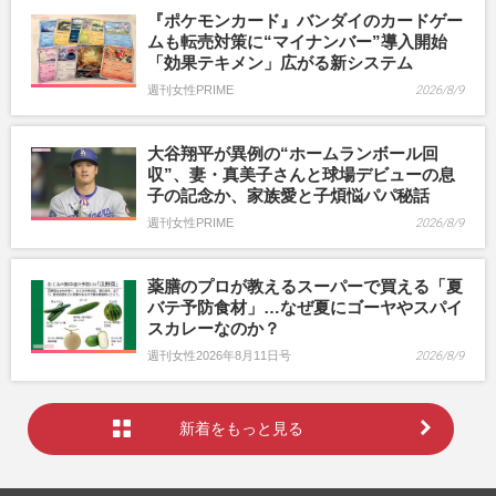
『ポケモンカード』バンダイのカードゲー
ムも転売対策に“マイナンバー”導入開始
「効果テキメン」広がる新システム
週刊女性PRIME
2026/8/9
大谷翔平が異例の“ホームランボール回
収”、妻・真美子さんと球場デビューの息
子の記念か、家族愛と子煩悩パパ秘話
週刊女性PRIME
2026/8/9
薬膳のプロが教えるスーパーで買える「夏
バテ予防食材」…なぜ夏にゴーヤやスパイ
スカレーなのか？
週刊女性2026年8月11日号
2026/8/9
新着をもっと見る