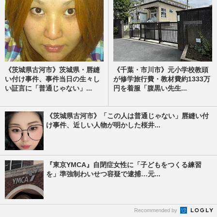
《茨城県古河市》茨城県・唇縫
《千葉・市川市》元小学校教頭
い付け事件、事件当日の生々し
が修学旅行費・教材費約1333万
い証言に「普通じゃない」...
円を着服「腹黒い先生...
《茨城県古河市》「この人は普通じゃない」唇縫い付
け事件、近しい人物が明かした桜井...
『東京YMCA』自閉症女性に「子どもをつくる練習
を」準強制わいせつ容疑で逮捕…元...
Recommended by