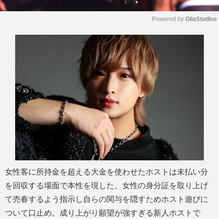
Powered by 
GliaStudios
M
u
t
e
女性客に所持金を超える大金を使わせたホストは未払い分
を回収する場面で本性を現した。女性の身分証を取り上げ
て売春するよう指示し自らの関与を隠すためホスト遊びに
ついて口止め。成り上がり願望が強すぎる新人ホストで