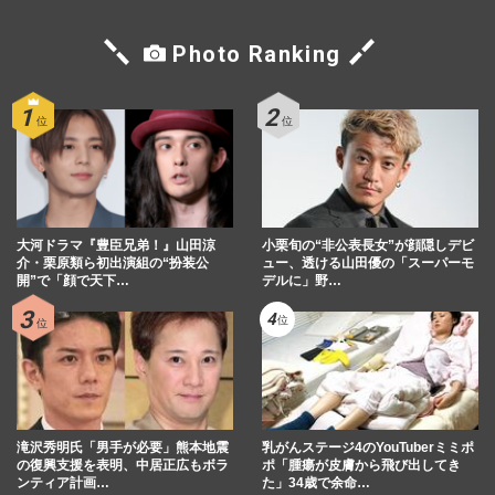
Photo Ranking
大河ドラマ『豊臣兄弟！』山田涼
小栗旬の“非公表長女”が顔隠しデビ
介・栗原類ら初出演組の“扮装公
ュー、透ける山田優の「スーパーモ
開”で「顔で天下…
デルに」野…
滝沢秀明氏「男手が必要」熊本地震
乳がんステージ4のYouTuberミミポ
の復興支援を表明、中居正広もボラ
ポ「腫瘍が皮膚から飛び出してき
ンティア計画…
た」34歳で余命…