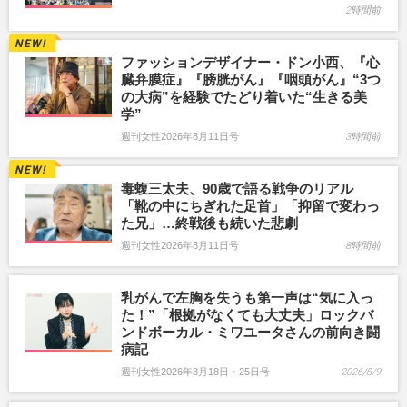
2時間前
ファッションデザイナー・ドン小西、『心
臓弁膜症』『膀胱がん』『咽頭がん』“3つ
の大病”を経験でたどり着いた“生きる美
学”
週刊女性2026年8月11日号
3時間前
毒蝮三太夫、90歳で語る戦争のリアル
「靴の中にちぎれた足首」「抑留で変わっ
た兄」…終戦後も続いた悲劇
週刊女性2026年8月11日号
8時間前
乳がんで左胸を失うも第一声は“気に入っ
た！”「根拠がなくても大丈夫」ロックバ
ンドボーカル・ミワユータさんの前向き闘
病記
週刊女性2026年8月18日・25日号
2026/8/9