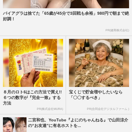
バイアグラは捨てた「65歳が45分で3回戦も余裕」980円で朝まで絶
好調！
PR(健商株式会社)
８月のロト6はこの方法で買え!!
宝くじで貯金増やしたいなら
６つの数字が『完全一致』する
「〇〇するべき」
方法
PR(株式会社MURA)
PR(合同会社デジタルファーム )
二宮和也、YouTube『よにのちゃんねる』で山田涼介
の“お友達”に有名ホストを...