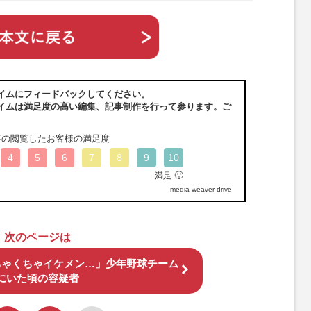
イムにフィードバックしてください。
イムは満足度の高い編集、記事制作を行って参ります。ご
事の閲覧したお客様の満足度
4
5
6
7
8
9
10
🙂
満足
media weaver drive
次のページは
ちゃくちゃイケメン…」少年野球チーム
にいた頃の容疑者