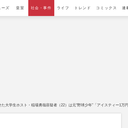
ニーズ
皇室
社会・事件
ライフ
トレンド
コミックス
連
せた大学生ホスト・稲場勇哉容疑者（22）は元“野球少年”「アイスティー1