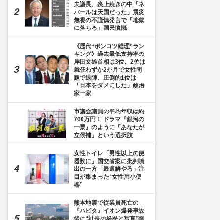
夫議長、炎上続きの中「ネ
パールは天国だった」震災
無視の不謹慎発言で「地獄
に落ちろ」国民憤慨
《歴代“ポンコツ総理”ラン
キング》過去最低支持率の
岸田文雄首相は3位、2位は
就任わずか2か月で女性問
題で退陣、圧倒的1位は
「日本をダメにした」政治
家一家
市議会議員の平均年収は約
700万円！ ドラマ『銀河の
一票』のように「あなたが
立候補」という選択肢
女性トイレ「男性以上の便
器数に」国交省案に批判噴
出の一方「最適解やろ」注
目が集まった“女性用小便
器”
熊本地震で従業員死亡の
『ハビタ』イオン爆発事故
後に“社長の経歴と写真”削