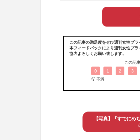
この記事の満足度をぜひ週刊女性プラ
本フィードバックにより週刊女性プラ
協力よろしくお願い致します。
この記
0
1
2
3
🙁
不満
【写真】「すでにめ