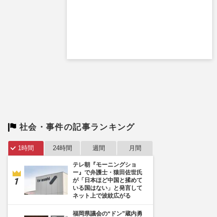
社会・事件の記事ランキング
1時間
24時間
週間
月間
テレ朝『モーニングショ
ー』で弁護士・猿田佐世氏
が「日本ほど中国と揉めて
いる国はない」と発言して
ネット上で波紋広がる
福岡県議会の“ドン”蔵内勇