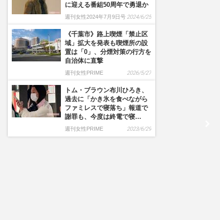
に迎える番組50周年で勇退か
週刊女性2024年7月9日号
2024/6/25
《千葉市》路上喫煙「禁止区
域」拡大を発表も喫煙所の設
置は「0」、分煙対策の行方を
自治体に直撃
週刊女性PRIME
2026/5/27
トム・ブラウン布川ひろき、
過去に「かき氷を食べながら
ファミレスで寝落ち」報道で
謝罪も、今度は終電で寝…
週刊女性PRIME
2023/6/29