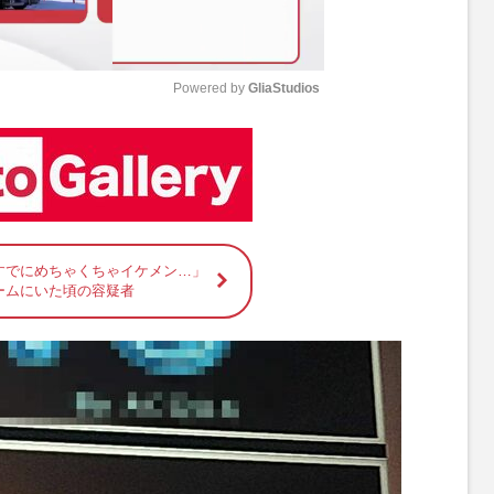
Powered by 
GliaStudios
M
u
t
e
すでにめちゃくちゃイケメン…」
ームにいた頃の容疑者