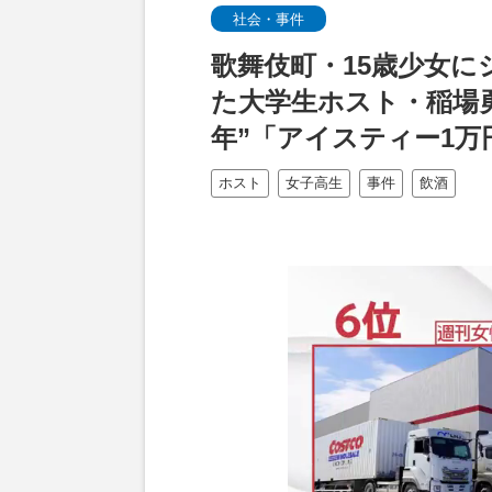
社会・事件
歌舞伎町・15歳少女に
た大学生ホスト・稲場勇
年”「アイスティー1
ホスト
女子高生
事件
飲酒