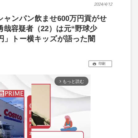
2024/4/12
シャンパン飲ませ600万円貢がせ
哉容疑者（22）は元“野球少
万円」トー横キッズが語った闇
印刷
もっと読む
arrow_forward_ios