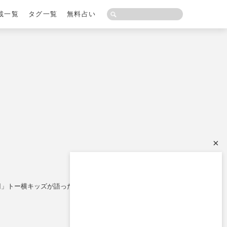
載一覧
タグ一覧
無料占い
×
万円」トー横キッズが語った闇