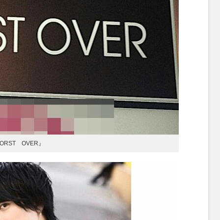
RST OVER』