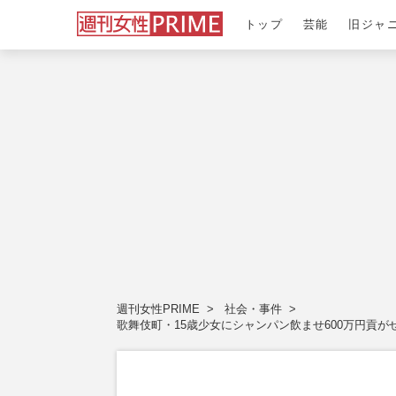
トップ
芸能
旧ジャ
週刊女性PRIME
社会・事件
歌舞伎町・15歳少女にシャンパン飲ませ600万円貢が