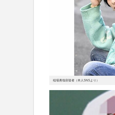
稲場勇哉容疑者（本人SNSより）