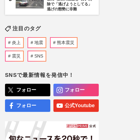
除で「逃げようとしてる」
逃げの態勢に非難
注目のタグ
炎上
地震
熊本震災
震災
SNS
SNSで最新情報を発信中！
フォロー
フォロー
フォロー
公式Youtube