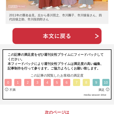
2011年の襲名会見。左から香川照之、市川團子、市川猿翁さん、四
代目猿之助、市川段四郎さん
この記事の満足度をぜひ週刊女性プライムにフィードバックして
ください。
本フィードバックにより週刊女性プライムは満足度の高い編集、
記事制作を行って参ります。ご協力よろしくお願い致します。
この記事の閲覧したお客様の満足度
0
1
2
3
4
5
6
7
8
9
10
🙁
🙂
不満
満足
media weaver drive
次のページは