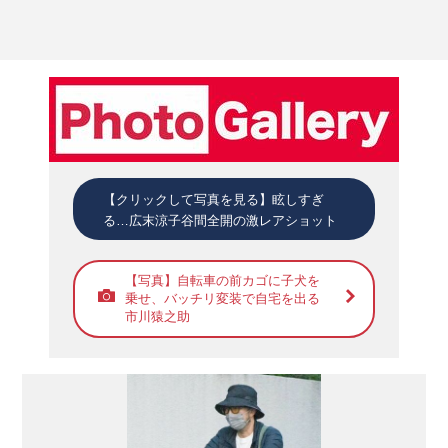
【クリックして写真を見る】眩しすぎ
る…広末涼子谷間全開の激レアショット
【写真】自転車の前カゴに子犬を
乗せ、バッチリ変装で自宅を出る
市川猿之助