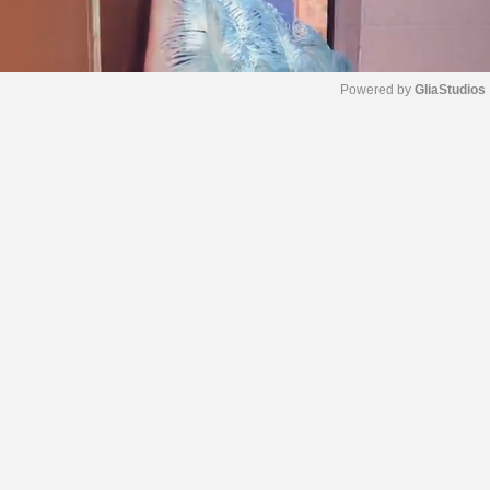
Powered by 
GliaStudios
M
u
t
e