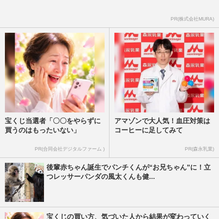
愛弟子・市川段一郎と青空稽古！囁かれる
復帰説に放った“ひと言”
PR(株式会社MURA)
週刊女性2024年9月10日号
2024/8/26
宝くじ当選者「〇〇をやらずに
アマゾンで大人気！血圧対策は
買うのはもったいない」
コーヒーに足してみて
PR(合同会社デジタルファーム )
PR(森永乳業)
後輩赤ちゃん誕生でパンチくんが“お兄ちゃん”に！立
つレッサーパンダの風太くんも健...
宝くじの買い方、気づいた人から結果が変わっていく