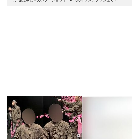
市川猿之助とM氏のツーショット（M氏のインスタグラムより）