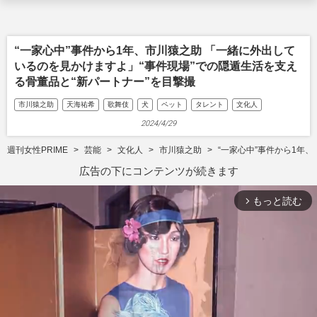
“一家心中”事件から1年、市川猿之助 「一緒に外出して
いるのを見かけますよ」“事件現場”での隠遁生活を支え
る骨董品と“新パートナー”を目撃撮
市川猿之助
天海祐希
歌舞伎
犬
ペット
タレント
文化人
2024/4/29
週刊女性PRIME
芸能
文化人
市川猿之助
“一家心中”事件から1年
広告の下にコンテンツが続きます
もっと読む
arrow_forward_ios