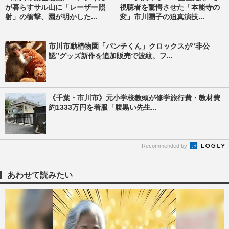
が暮らすサル山に「レーザー照
視聴者を驚愕させた「本能寺の
射」の衝撃、園が明かした...
変」市川團子の迫真演技...
市川市動植物園「パンチくん」クロックスが“非公
認”グッズ新作を追加販売で波紋、フ...
《千葉・市川市》元小学校教頭が修学旅行費・教材費
約1333万円を着服「腹黒い先生...
Recommended by
あわせて読みたい