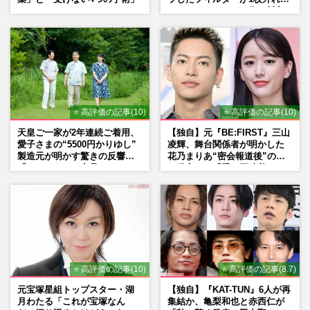
くれたら」アイドル像を封印
した覚悟
⭐ 高評価の記事(10)
⭐ 高評価の記事(10)
天皇ご一家が2年連続ご着用、
【独自】元『BE:FIRST』三山
愛子さまの“5500円かりゆし”
凌輝、舞台関係者が明かした
製造元が明かす驚きの反響
花乃まりあ“密会報道後”の呆
「まさかうちの商品とは…」
れ発言と、『愛の不時着』の
劇場が答えた共演舞台の行方
⭐ 高評価の記事(10)
⭐ 高評価の記事(8.7)
元宝塚星組トップスター・湖
【独自】『KAT-TUN』6人が再
月わたる「これが宝塚なん
集結か、亀梨和也と赤西仁が