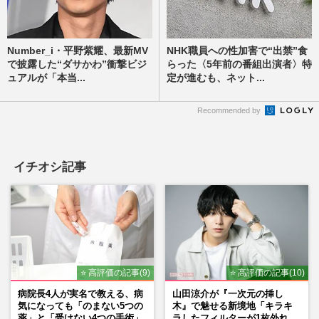
Number_i・平野紫耀、最新MV
NHK職員への性加害で“出禁”食
で披露した“ダサかわ”衝撃ビジ
らった〈5年前の番組出演者〉特
ュアルが「本当...
定が進むも、ネット...
Recommended by
イチオシ記事
⭐ 高評価の記事(9)
⭐ 高評価の記事(10)
病院長4人が実名で教える、病
山田涼介が『一次元の挿し
気になっても「のまない5つの
木』で魅せる新境地「キラキ
薬」と「受けない4つの手術」
ラしたフィルターが1枚外れて