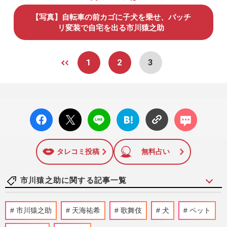
【写真】自転車の前カゴに子犬を乗せ、バッチ
リ変装で自宅を出る市川猿之助
1
2
3
facebo
X ポス
LINE
はてな
コメン
ok い
ト
ブック
ト
いね
マーク
に追加
タレコミ投稿
無料占い
市川猿之助に関する記事一覧
吉沢亮＆横浜流星の『国宝』が100億円突
市川猿之助
天海祐希
歌舞伎
犬
ペット
破!気になる実際の歌舞伎界は「映画より
魑魅魍魎」市川海老蔵に香川…