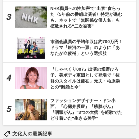
NHK職員への性加害で“出禁”食らっ
た〈5年前の番組出演者〉特定が進む
も、ネットで「無関係な個人名」も
拡散される“二次被害”
市議会議員の平均年収は約700万円！
ドラマ『銀河の一票』のように「あ
なたが立候補」という選択肢
『しゃべくり007』出演の畑野ひろ
子、美ボディ軍団として登場で「抜
群のスタイルは健在」元夫・柏原崇
との“離婚と今”
ファッションデザイナー・ドン小
西、『心臓弁膜症』『膀胱がん』
『咽頭がん』“3つの大病”を経験でた
どり着いた“生きる美学”
文化人の最新記事