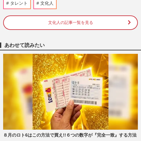
タレント
文化人
週刊女性2025年9月9日号
2025/9/6
文化人の記事一覧を見る
《令和の芸能ニュースランキング》ジャニ
ーズ崩壊、松本人志の性加害を上回る1位
は、暴かれた元SMAP中居正…
週刊女性2025年7月1日・8日号
2025/6/29
あわせて読みたい
市川猿之助、舞台台本を手に愛弟子・市川
段一郎と青空稽古！囁かれる復帰説に放っ
た“ひと言”【2024年スク…
週刊女性PRIME
2024/12/30
香川照之「歌舞伎と昆虫に命を捧げる」宣
言はどこへ、3年ぶり主演ドラマ『災』出
演で「テレビに出たい」の…
週刊女性2024年12月24日号
2024/12/12
８月のロト6はこの方法で買え!!６つの数字が『完全一致』する方法
【独占直撃】市川猿之助、舞台台本を手に