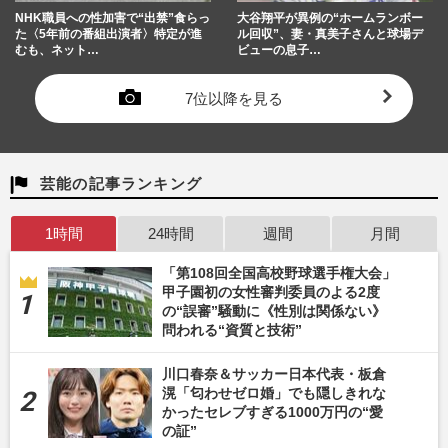
NHK職員への性加害で“出禁”食らっ
大谷翔平が異例の“ホームランボー
た〈5年前の番組出演者〉特定が進
ル回収”、妻・真美子さんと球場デ
むも、ネット…
ビューの息子…
7位以降を見る
芸能の記事ランキング
1時間
24時間
週間
月間
「第108回全国高校野球選手権大会」
甲子園初の女性審判委員のよる2度
の“誤審”騒動に《性別は関係ない》
問われる“資質と技術”
川口春奈＆サッカー日本代表・板倉
滉「匂わせゼロ婚」でも隠しきれな
かったセレブすぎる1000万円の“愛
の証”