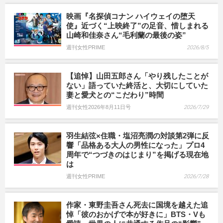
映画『名探偵コナン ハイウェイの堕天
使』近づく“上映終了”の足音、惜しまれる
山崎和佳奈さん“毛利蘭の最後の姿”
週刊女性PRIME
2026/8/5
【追悼】山田五郎さん「やり残したことが
ない」語っていた終活と、大切にしていた
妻と愛犬との“こだわり”時間
週刊女性2026年8月11日号
2026/7/29
羽生結弦×住職・塩沼亮潤の対談第2弾に反
響「品格ある大人の男性になった」プロ4
周年で“つづきのはじまり”を掲げる現在地
は
週刊女性PRIME
2026/7/28
作家・東野圭吾さん死去に国境を越えた追
悼「彼のおかげで本が好きに」BTS・Vも