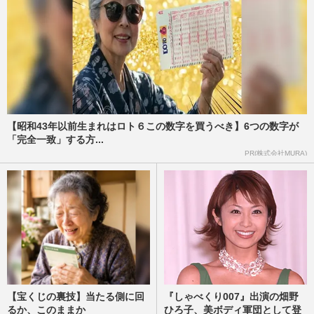
【昭和43年以前生まれはロト６この数字を買うべき】6つの数字が
「完全一致」する方...
PR(株式会社MURA)
【宝くじの裏技】当たる側に回
『しゃべくり007』出演の畑野
るか、このままか
ひろ子、美ボディ軍団として登