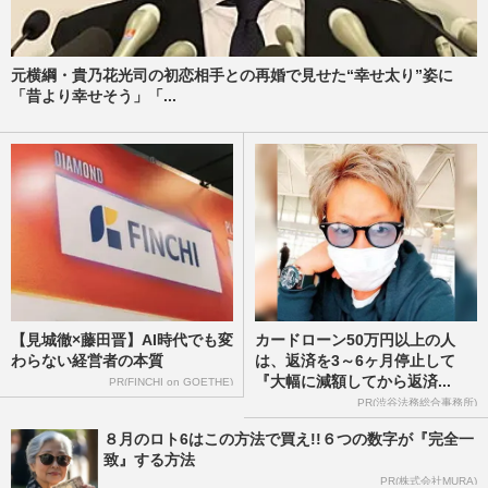
元横綱・貴乃花光司の初恋相手との再婚で見せた“幸せ太り”姿に
「昔より幸せそう」「...
【見城徹×藤田晋】AI時代でも変
カードローン50万円以上の人
わらない経営者の本質
は、返済を3～6ヶ月停止して
『大幅に減額してから返済...
PR(FINCHI on GOETHE)
PR(渋谷法務総合事務所)
８月のロト6はこの方法で買え!!６つの数字が『完全一
致』する方法
PR(株式会社MURA)