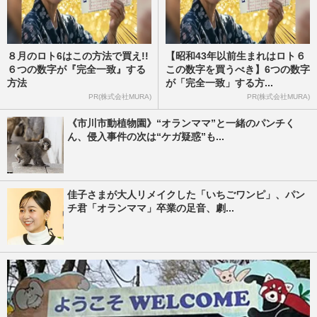
８月のロト6はこの方法で買え!!
【昭和43年以前生まれはロト６
６つの数字が『完全一致』する
この数字を買うべき】6つの数字
方法
が「完全一致」する方...
PR(株式会社MURA)
PR(株式会社MURA)
《市川市動植物園》“オランママ”と一緒のパンチく
ん、侵入事件の次は“ケガ疑惑”も...
佳子さまが大人リメイクした「いちごワンピ」、パン
チ君「オランママ」卒業の足音、劇...