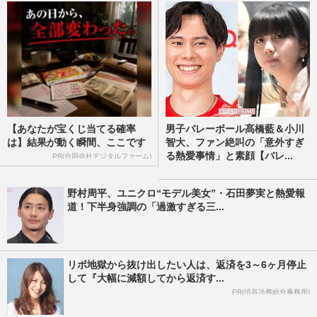
【あなたが宝くじ当てる確率
男子バレーボール髙橋藍＆小川
は】結果が動く瞬間、ここです
智大、ファン絶叫の「意外すぎ
る熱愛事情」と素顔【バレ...
PR(合同会社デジタルファーム)
野村周平、ユニクロ“モデル美女”・石田夢実と熱愛報
道！下半身強調の「過激すぎる三...
リボ地獄から抜け出したい人は、返済を3～6ヶ月停止
して『大幅に減額してから返済す...
PR(渋谷法務総合事務所)