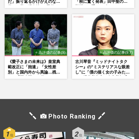
だ」振り返るかけがえのない
「秋に驚く発表」田中聖の刑
日々、夢の現在地と“男役”へ
期満了と重なる“匂わせ”では
の思い
ない理由
⭐ 高評価の記事(9)
⭐ 高評価の記事(9.7)
《愛子さまの未来は》皇室典
古川琴音『ミッドナイトタク
範改正に「拙速」「女性差
シー』の“ミステリアスな眼差
別」と国内外から異論…残さ
し”に「僕の描く女の子みた
れた「再改正」の道
い」現代美術家・奈良美智氏
もSNSで“公認”
Photo Ranking