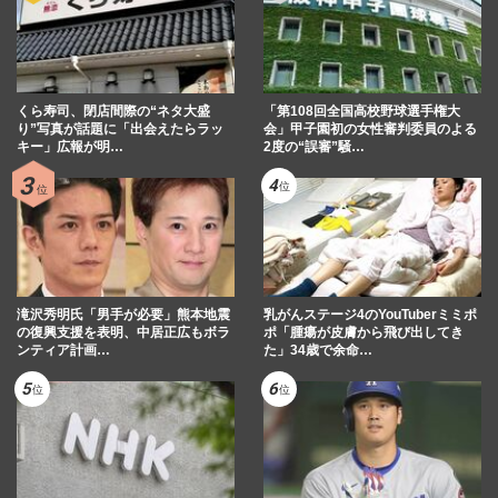
くら寿司、閉店間際の“ネタ大盛
「第108回全国高校野球選手権大
り”写真が話題に「出会えたらラッ
会」甲子園初の女性審判委員のよる
キー」広報が明…
2度の“誤審”騒…
滝沢秀明氏「男手が必要」熊本地震
乳がんステージ4のYouTuberミミポ
の復興支援を表明、中居正広もボラ
ポ「腫瘍が皮膚から飛び出してき
ンティア計画…
た」34歳で余命…