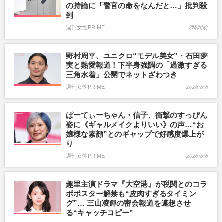
の持論に「警官の命をなんだと…」批判殺
到
週刊女性PRIME
2時間前
野村周平、ユニクロ“モデル美女”・石田夢
実と熱愛報道！下半身強調の「過激すぎる
三角水着」公開でネットざわつき
週刊女性PRIME
2026/8/6
ぱーてぃーちゃん・信子、衝撃のすっぴん
姿に《ギャルメイクよりいい》の声…“お
嬢様な素顔”とのギャップで好感度爆上が
り
週刊女性PRIME
2026/8/6
趣里主演ドラマ『大空港』が税関とのコラ
ボポスター解禁も“皮肉すぎるタイミン
グ”… 三山凌輝の密会報道を連想させ
る“キャッチコピー”