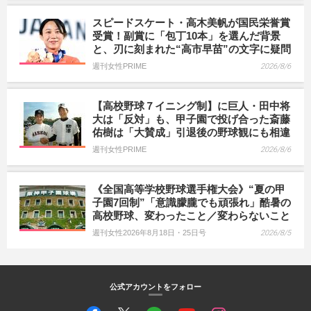
スピードスケート・高木美帆が国民栄誉賞
受賞！副賞に「包丁10本」を選んだ背景
と、刃に刻まれた“高市早苗”の文字に疑問
週刊女性PRIME
2026/8/6
【高校野球７イニング制】に巨人・田中将
大は「反対」も、甲子園で投げ合った斎藤
佑樹は「大賛成」引退後の野球観にも相違
週刊女性PRIME
2026/8/6
《全国高等学校野球選手権大会》“夏の甲
子園7回制”「意識朦朧でも頑張れ」酷暑の
高校野球、変わったこと／変わらないこと
週刊女性2026年8月18日・25日号
2026/8/5
公式アカウントをフォロー