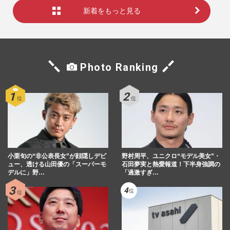
新着をもっと見る
Photo Ranking
小栗旬の“非公表長女”が顔隠しデビ
野村周平、ユニクロ“モデル美女”・
ュー、透ける山田優の「スーパーモ
石田夢実と熱愛報道！下半身強調の
デルに」野…
「過激すぎ…