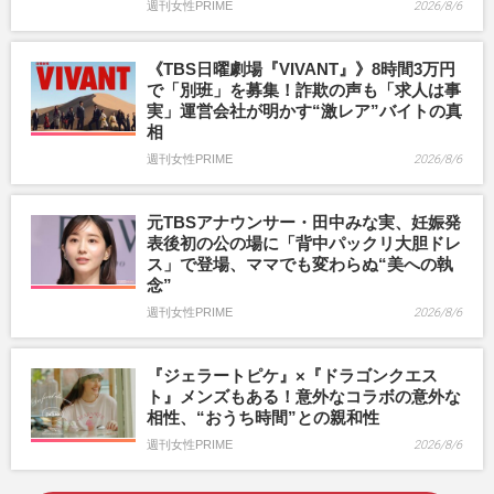
週刊女性PRIME
2026/8/6
《TBS日曜劇場『VIVANT』》8時間3万円
で「別班」を募集！詐欺の声も「求人は事
実」運営会社が明かす“激レア”バイトの真
相
週刊女性PRIME
2026/8/6
元TBSアナウンサー・田中みな実、妊娠発
表後初の公の場に「背中パックリ大胆ドレ
ス」で登場、ママでも変わらぬ“美への執
念”
週刊女性PRIME
2026/8/6
『ジェラートピケ』×『ドラゴンクエス
ト』メンズもある！意外なコラボの意外な
相性、“おうち時間”との親和性
週刊女性PRIME
2026/8/6