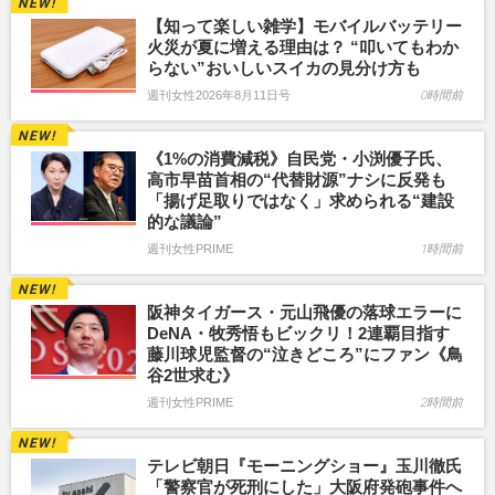
【知って楽しい雑学】モバイルバッテリー
火災が夏に増える理由は？ “叩いてもわか
らない”おいしいスイカの見分け方も
週刊女性2026年8月11日号
0時間前
《1%の消費減税》自民党・小渕優子氏、
高市早苗首相の“代替財源”ナシに反発も
「揚げ足取りではなく」求められる“建設
的な議論”
週刊女性PRIME
1時間前
阪神タイガース・元山飛優の落球エラーに
DeNA・牧秀悟もビックリ！2連覇目指す
藤川球児監督の“泣きどころ”にファン《鳥
谷2世求む》
週刊女性PRIME
2時間前
テレビ朝日『モーニングショー』玉川徹氏
「警察官が死刑にした」大阪府発砲事件へ