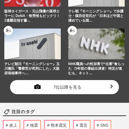
阪神タイガース・元山飛優の落球エ
テレ朝『モーニングショー』で弁護
ラーに DeNA・牧秀悟もビックリ！
士・猿田佐世氏が「日本ほど中国と
2連覇目指す藤…
揉めている国…
テレビ朝日『モーニングショー』玉
NHK職員への性加害で“出禁”食らっ
川徹氏「警察官が死刑にした」大阪
た〈5年前の番組出演者〉特定が進
府発砲事件へ…
むも、ネット…
7位以降を見る
注目のタグ
炎上
地震
熊本震災
震災
SNS