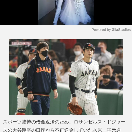
Powered by 
GliaStudios
M
u
t
e
スポーツ賭博の借金返済のため、ロサンゼルス・ドジャー
スの大谷翔平の口座から不正送金していた水原一平元通