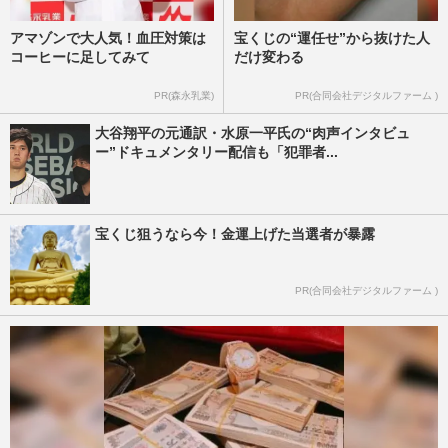
アマゾンで大人気！血圧対策は
宝くじの“運任せ”から抜けた人
コーヒーに足してみて
だけ変わる
PR(森永乳業)
PR(合同会社デジタルファーム )
大谷翔平の元通訳・水原一平氏の“肉声インタビュ
ー”ドキュメンタリー配信も「犯罪者...
宝くじ狙うなら今！金運上げた当選者が暴露
PR(合同会社デジタルファーム )