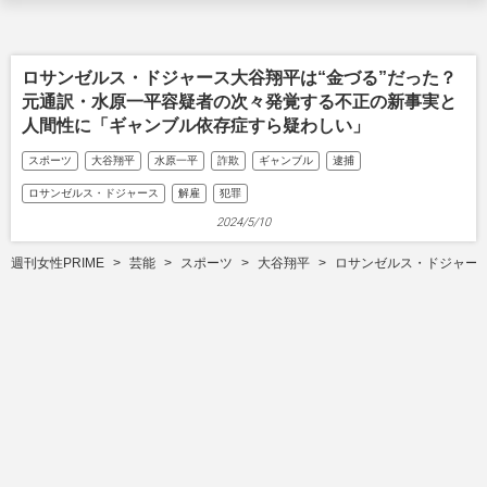
ロサンゼルス・ドジャース大谷翔平は“金づる”だった？
元通訳・水原一平容疑者の次々発覚する不正の新事実と
人間性に「ギャンブル依存症すら疑わしい」
スポーツ
大谷翔平
水原一平
詐欺
ギャンブル
逮捕
ロサンゼルス・ドジャース
解雇
犯罪
2024/5/10
週刊女性PRIME
芸能
スポーツ
大谷翔平
ロサンゼルス・ドジャース