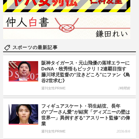
スポーツの最新記事
阪神タイガース・元山飛優の落球エラーに
DeNA・牧秀悟もビックリ！2連覇目指す
藤川球児監督の“泣きどころ”にファン《鳥
谷2世求む》
週刊女性PRIME
2時間前
フィギュアスケート・羽生結弦、長年
の“プーさん愛”が結実「ディズニーの壁は
世界一」異例すぎる“アスリート監修”の偉
業
週刊女性PRIME
2026/8/6