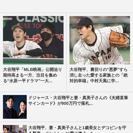
大谷翔平「MLB映画」公開迫り
大谷翔平、裏切りの“悪夢”すら
期待高まる一方、注目を集め
消し去った愛する家族との「絶
る“水原一平ドラマ”一大...
対的幸福」中村天風に学...
ドジャース・大谷翔平と妻・真美子さんの《夫婦直筆
サインカード》が900万円で落札...
大谷翔平、妻・真美子さんと1歳長女とデコピンを守