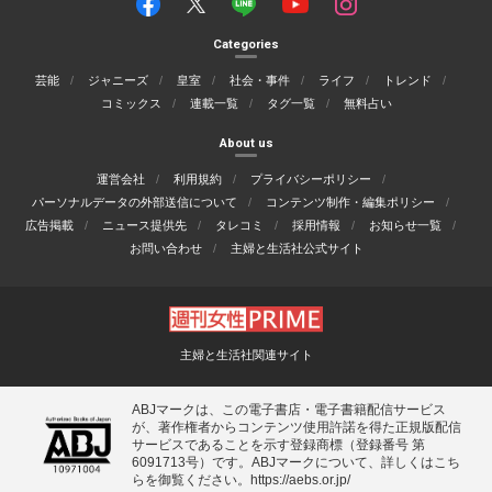
Categories
芸能
ジャニーズ
皇室
社会・事件
ライフ
トレンド
コミックス
連載一覧
タグ一覧
無料占い
About us
運営会社
利用規約
プライバシーポリシー
パーソナルデータの外部送信について
コンテンツ制作・編集ポリシー
広告掲載
ニュース提供先
タレコミ
採用情報
お知らせ一覧
お問い合わせ
主婦と生活社公式サイト
主婦と生活社関連サイト
ABJマークは、この電子書店・電子書籍配信サービス
が、著作権者からコンテンツ使用許諾を得た正規版配信
サービスであることを示す登録商標（登録番号 第
6091713号）です。ABJマークについて、詳しくはこち
らを御覧ください。
https://aebs.or.jp/