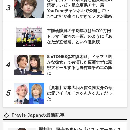
読売テレビ・足立夏保アナ、局
YouTubeチャンネルで公開してい
た“自宅”が生々しすぎてファン激怒
市議会議員の平均年収は約700万円！
ドラマ『銀河の一票』のように「あ
なたが立候補」という選択肢
SixTONES森本慎太郎、ドラマ『幽
かな彼女』で共演した広瀬すずに親
密アピールするも野村周平の二の舞
に
【真相】京本大我＆佐久間大介の母
は元アイドル「きゃんきゃん」だっ
た
Travis Japanの最新記事
櫻井翔、司会を務めた『ベストアーティス