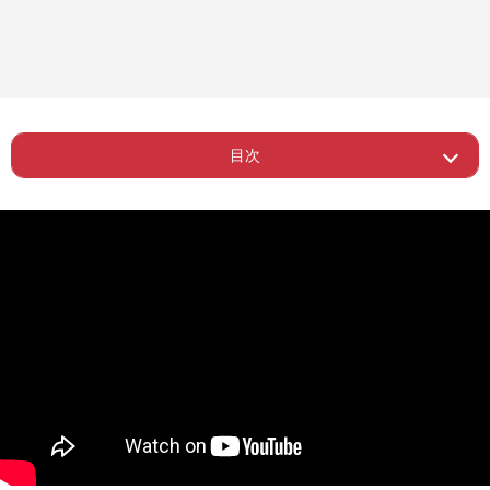
目次
ー 母校は東大合格者も輩出する中高一
Page 1
貫校