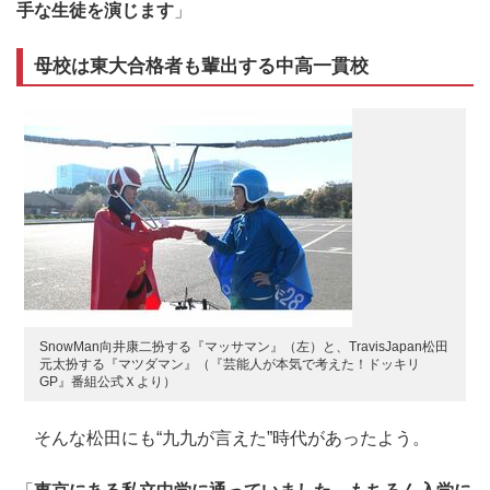
手な生徒を演じます
」
母校は東大合格者も輩出する中高一貫校
SnowMan向井康二扮する『マッサマン』（左）と、TravisJapan松田
元太扮する『マツダマン』（『芸能人が本気で考えた！ドッキリ
GP』番組公式Ｘより）
そんな松田にも“九九が言えた”時代があったよう。