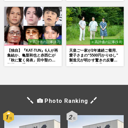
れた「再改正」の道
い」現代美術家・奈良美智氏
もSNSで“公認”
⭐ 高評価の記事(8.7)
⭐ 高評価の記事(9.8)
【独自】『KAT-TUN』6人が再
天皇ご一家が2年連続ご着用、
集結か、亀梨和也と赤西仁が
愛子さまの“5500円かりゆし”
「秋に驚く発表」田中聖の刑
製造元が明かす驚きの反響
期満了と重なる“匂わせ”では
「まさかうちの商品とは…」
ない理由
Photo Ranking