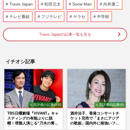
『Travis Japan』松田元太、
Travis Japan
松田元太
Snow Man
向井康二
『King&Prince』高橋海人の代役に「1日
で覚えたの?」律儀な“天才肌”ニュース…
テレビ番組
フジテレビ
ヤラセ
中学校
週刊女性PRIME
2025/9/2
Travis Japanの記事一覧を見る
Travis Japanの松田元太、憧れの北川景子
と生共演して終始“デレ”でもファンは「幸
せでした」下がらぬ好感…
週刊女性PRIME
2025/7/1
イチオシ記事
山下智久は映画が白紙、松本潤はドラマが
頓挫…フジテレビ中居問題がもたらす“脱
ジャニ”ドミノ「完全なも…
週刊女性PRIME
2025/6/12
⭐ 高評価の記事(9.8)
⭐ 高評価の記事(8)
菊池風磨・松田元太の“体調不良告白”に心
配が殺到「働かせすぎ」「休ませて」多忙
TBS日曜劇場『VIVANT』キャ
酒井法子、香港コンサートチ
すぎるSTARTO社の“看板…
スティングの有能ぶりに脱
ケット完売で「まさにアジア
帽！堺雅人演じる“乃木の青年
の歌姫」国内外に根強いファ
週刊女性PRIME
2025/5/21
期”役は、そっくり説根強い
ンで完全復活か