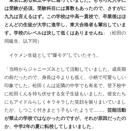
「
東京にある私立中学に通っていました。もちろん入学に
は受験が必須。受験科目には算数もあったので、さすがに
九九は言えるはず。この学校は中高一貫校で、卒業後はほ
とんどの生徒が大学に進学し、東大合格者も輩出していま
す。学校のレベルは決して低くはありませんね
」（松田の
同級生、以下同）
イケメン生徒として“爆モテ”していたそう。
「当時からジャニーズJr.として活動していました。成長期
の前だったので、身長は今よりも低く、小柄で可愛らしい
印象でした。松田くんは近隣の中学でも有名で、登下校中
に松田くんを待ち伏せする女子生徒もいました。彼女たち
にもアイドルらしくキラキラした笑顔を振りまいていまし
たが、しつこく付きまとう子もいたようで……。
芸能活動
が禁止の学校ではなかったのですが、それが原因だったの
か、中学2年の夏に転校してしまいました
」