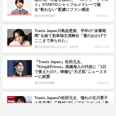
ト』STARTOシャッフルメドレーで嵐
を“歌わない”配慮にファン感涙
週刊女性PRIME
2025/12/3
Travis Japan川島如恵留、半年の“休養期
間”を経て初単独主演舞台「運のおかげで
ここまで来られた」
週刊女性2025年11月11日・18日号
2025/11/14
『Travis Japan』松田元太、
『King&Prince』高橋海人の代役に「1日
で覚えたの?」律儀な“天才肌”ニュースタ
ーに絶賛
週刊女性PRIME
2025/9/2
Travis Japanの松田元太、憧れの北川景子
と生共演して終始“デレ”でもファンは「幸
せでした」下がらぬ好感度の“ワケ”
週刊女性PRIME
2025/7/1