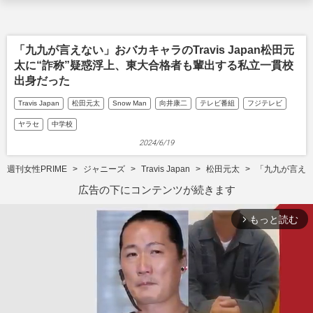
「九九が言えない」おバカキャラのTravis Japan松田元
太に“詐称”疑惑浮上、東大合格者も輩出する私立一貫校
出身だった
Travis Japan
松田元太
Snow Man
向井康二
テレビ番組
フジテレビ
ヤラセ
中学校
2024/6/19
週刊女性PRIME
ジャニーズ
Travis Japan
松田元太
「九九が言えな
広告の下にコンテンツが続きます
もっと読む
arrow_forward_ios