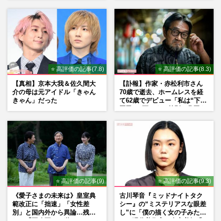
Mr.Children桜井和寿のバンド
マン長男・櫻井海音だった
ドラマ『人事の人見』出演中の鈴木保奈美
が愛用する、MEGUMIも勧める「プラス
２・５度の腹巻き」の効能とお…
週刊女性2025年6月3日号
2025/5/20
⭐ 高評価の記事(7.8)
⭐ 高評価の記事(8.3)
【真相】京本大我＆佐久間大
【訃報】作家・赤松利市さん
介の母は元アイドル「きゃん
70歳で逝去、ホームレスを経
きゃん」だった
て62歳でデビュー「私は“下級
国民”。死ぬまで差別と貧困を
書き続けます」壮絶人生
⭐ 高評価の記事(9)
⭐ 高評価の記事(9.3)
《愛子さまの未来は》皇室典
古川琴音『ミッドナイトタク
範改正に「拙速」「女性差
シー』の“ミステリアスな眼差
別」と国内外から異論…残さ
し”に「僕の描く女の子みた