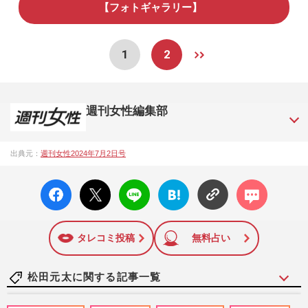
【フォトギャラリー】
1
2
週刊女性編集部
1957年3月6日に日本で最初に創刊された女性週刊誌。芸能ゴ
出典元：
週刊女性2024年7月2日号
シップや事件、皇室の話題、感動ドキュメント、美容・健
康・グルメ・占いに関する情報を発信している。2017年12月
facebo
X ポス
LINE
はてな
コメン
12日号で「眞子さま嫁ぎ先の“義母”が抱える400万円超の“借金
ok い
ト
ブック
ト
トラブル”」報道をスクープ。この一報から約2か月後、宮内庁
いね
マーク
は結婚延期を発表。同記事は2018年の「編集者が選ぶ雑誌ジ
に追加
ャーナリズム賞」大賞を受賞した。毎週火曜日発売。
タレコミ投稿
無料占い
松田元太に関する記事一覧