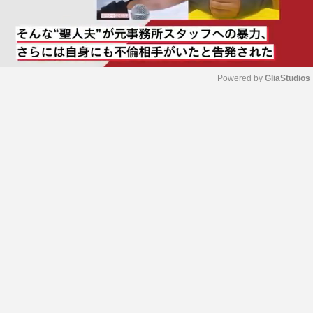
Powered by 
GliaStudios
M
u
t
e