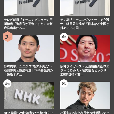
テレビ朝日『モーニングショー』玉
テレ朝『モーニングショー』で弁護
川徹氏「警察官が死刑にした」大阪
士・猿田佐世氏が「日本ほど中国と
府発砲事件へ…
揉めている国…
野村周平、ユニクロ“モデル美女”・
阪神タイガース・元山飛優の落球エ
石田夢実と熱愛報道！下半身強調の
ラーに DeNA・牧秀悟もビックリ！
「過激すぎ…
2連覇目指す藤…
NHK職員への性加害で“出禁”食らっ
小栗旬の“非公表長女”が顔隠しデビ