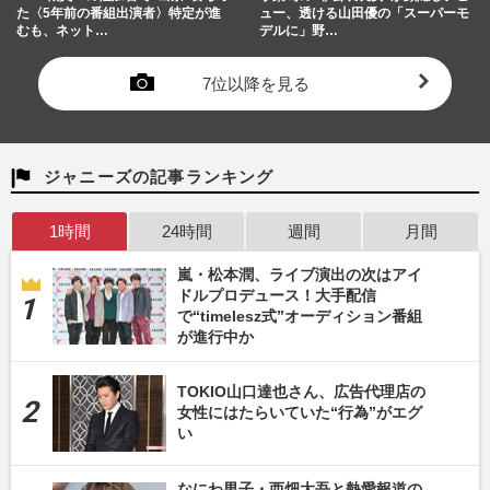
た〈5年前の番組出演者〉特定が進
ュー、透ける山田優の「スーパーモ
むも、ネット…
デルに」野…
7位以降を見る
ジャニーズの記事ランキング
1時間
24時間
週間
月間
嵐・松本潤、ライブ演出の次はアイ
ドルプロデュース！大手配信
で“timelesz式”オーディション番組
が進行中か
TOKIO山口達也さん、広告代理店の
女性にはたらいていた“行為”がエグ
い
なにわ男子・西畑大吾と熱愛報道の