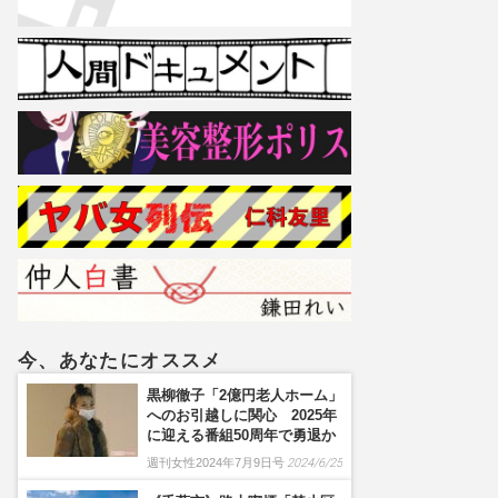
今、あなたにオススメ
黒柳徹子「2億円老人ホーム」
へのお引越しに関心 2025年
に迎える番組50周年で勇退か
週刊女性2024年7月9日号
2024/6/25