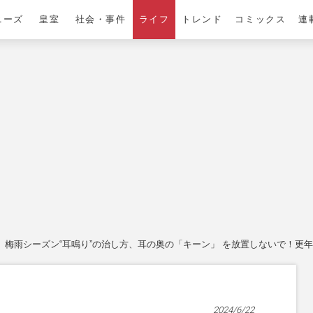
ニーズ
皇室
社会・事件
ライフ
トレンド
コミックス
連
梅雨シーズン“耳鳴り”の治し方、耳の奥の「キーン」 を放置しないで！更
2024/6/22