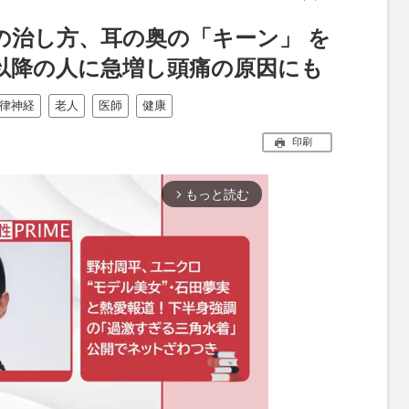
の治し方、耳の奥の「キーン」 を
以降の人に急増し頭痛の原因にも
律神経
老人
医師
健康
印刷
もっと読む
arrow_forward_ios