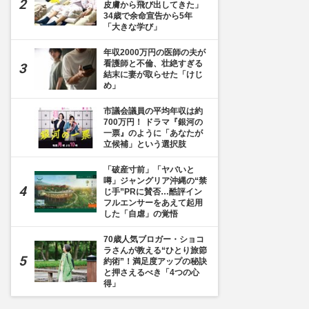
皮膚から飛び出してきた」
34歳で余命宣告から5年
「大きな学び」
年収2000万円の医師の夫が
看護師と不倫、壮絶すぎる
結末に妻が取らせた「けじ
め」
市議会議員の平均年収は約
700万円！ ドラマ『銀河の
一票』のように「あなたが
立候補」という選択肢
「破産寸前」「ヤバいと
噂」ジャングリア沖縄の“禁
じ手”PRに賛否…酷評イン
フルエンサーをあえて起用
した「自虐」の覚悟
70歳人気ブロガー・ショコ
ラさんが教える“ひとり旅節
約術”！満足度アップの秘訣
と押さえるべき「4つの心
得」