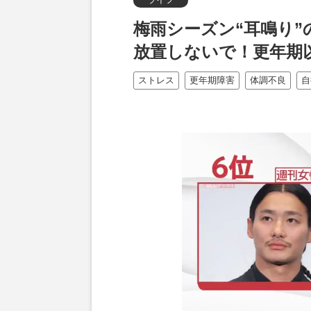
梅雨シーズン“耳鳴り”
放置しないで！更年期
ストレス
更年期障害
体調不良
自