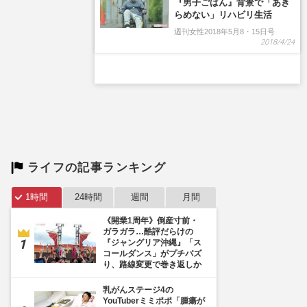
ライフの記事ランキング
1時間
24時間
週間
月間
《開業1周年》倒産寸前・
ガラガラ…酷評だらけの
『ジャングリア沖縄』「ス
コールダンス」がプチバズ
り、路線変更で巻き返しか
乳がんステージ4の
YouTuberミミポポ「腫瘍が