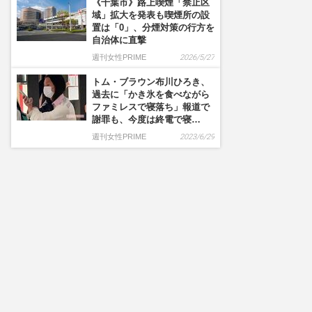
《千葉市》路上喫煙「禁止区
域」拡大を発表も喫煙所の設
置は「0」、分煙対策の行方を
自治体に直撃
週刊女性PRIME
2026/5/27
トム・ブラウン布川ひろき、
過去に「かき氷を食べながら
ファミレスで寝落ち」報道で
謝罪も、今度は終電で寝…
週刊女性PRIME
2023/6/29