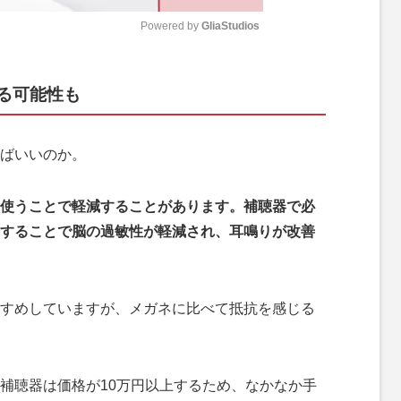
Powered by 
GliaStudios
M
る可能性も
u
t
e
ばいいのか。
使うことで軽減することがあります。補聴器で必
することで脳の過敏性が軽減され、耳鳴りが改善
すめしていますが、メガネに比べて抵抗を感じる
補聴器は価格が10万円以上するため、なかなか手