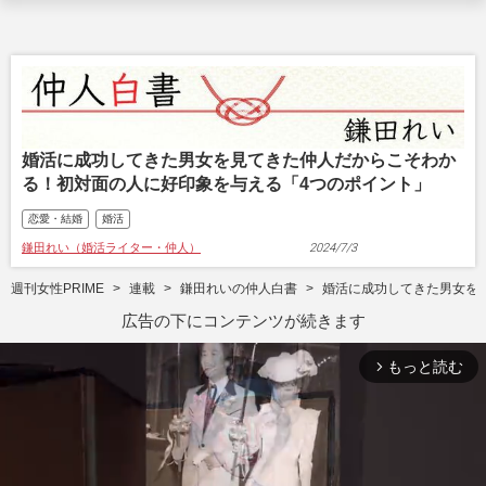
婚活に成功してきた男女を見てきた仲人だからこそわか
る！初対面の人に好印象を与える「4つのポイント」
恋愛・結婚
婚活
鎌田れい（婚活ライター・仲人）
2024/7/3
週刊女性PRIME
連載
鎌田れいの仲人白書
婚活に成功してきた男女を
広告の下にコンテンツが続きます
もっと読む
arrow_forward_ios