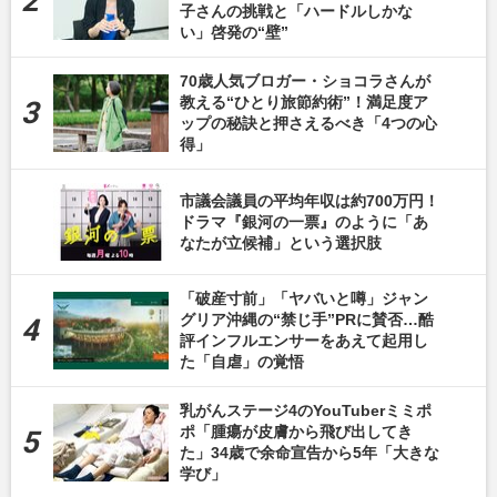
子さんの挑戦と「ハードルしかな
い」啓発の“壁”
70歳人気ブロガー・ショコラさんが
教える“ひとり旅節約術”！満足度ア
ップの秘訣と押さえるべき「4つの心
得」
市議会議員の平均年収は約700万円！
ドラマ『銀河の一票』のように「あ
なたが立候補」という選択肢
「破産寸前」「ヤバいと噂」ジャン
グリア沖縄の“禁じ手”PRに賛否…酷
評インフルエンサーをあえて起用し
た「自虐」の覚悟
乳がんステージ4のYouTuberミミポ
ポ「腫瘍が皮膚から飛び出してき
た」34歳で余命宣告から5年「大きな
学び」