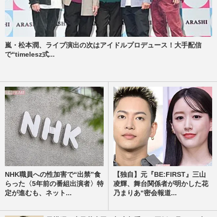
嵐・松本潤、ライブ演出の次はアイドルプロデュース！大手配信
で“timelesz式...
NHK職員への性加害で“出禁”食
【独自】元『BE:FIRST』三山
らった〈5年前の番組出演者〉特
凌輝、舞台関係者が明かした花
定が進むも、ネット...
乃まりあ“密会報道...