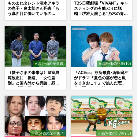
ものまねタレント清水アキラ
TBS日曜劇場『VIVANT』キャ
の息子・良太郎さん死去「も
スティングの有能ぶりに脱
う真面目に働いているの
帽！堺雅人演じる“乃木の青年
で」、2度の逮捕も諦めなかっ
期”役は、そっくり説根強い
た芸能界“波乱に満ちた37年”
Mr.Children桜井和寿のバンド
マン長男・櫻井海音だった
⭐ 高評価の記事(9)
⭐ 高評価の記事(10)
《愛子さまの未来は》皇室典
『ACEes』浮所飛貴×深田竜生
範改正に「拙速」「女性差
がドラマ『夏色の雲が恋と嵐
別」と国内外から異論…残さ
をまきおこす』で挑んだ恋人
れた「再改正」の道
役、照れながら挑んだキュン
シーン秘話
⭐ 高評価の記事(8.7)
⭐ 高評価の記事(9.5)