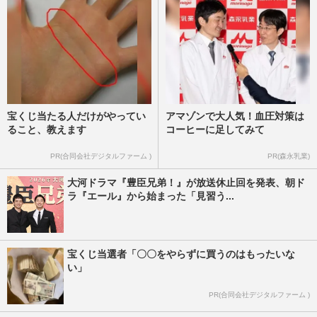
週刊女性PRIME
2025/10/30
宝くじ当たる人だけがやってい
アマゾンで大人気！血圧対策は
ること、教えます
コーヒーに足してみて
PR(合同会社デジタルファーム )
PR(森永乳業)
大河ドラマ『豊臣兄弟！』が放送休止回を発表、朝ド
ラ『エール』から始まった「見習う...
宝くじ当選者「〇〇をやらずに買うのはもったいな
い」
PR(合同会社デジタルファーム )