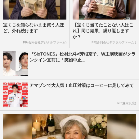
宝くじを知らないまま買う人ほ
【宝くじ当てたことない人はこ
ど、外れ続けます
れ】同じ結果、繰り返します
か？
PR(合同会社デジタルファーム)
PR(合同会社デジタルファーム )
『SixTONES』松村北斗×芳根京子、W主演映画がクラ
ンクイン直前に「突如中止...
アマゾンで大人気！血圧対策はコーヒーに足してみて
PR(森永乳業)