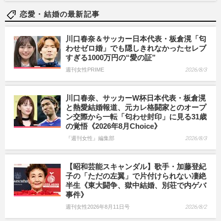
恋愛・結婚の最新記事
川口春奈＆サッカー日本代表・板倉滉「匂
わせゼロ婚」でも隠しきれなかったセレブ
すぎる1000万円の“愛の証”
週刊女性PRIME
2026/8/3
川口春奈、サッカーW杯日本代表・板倉滉
と熱愛結婚報道、元カレ格闘家とのオープ
ン交際から一転「匂わせ封印」に見る31歳
の覚悟《2026年8月Choice》
『週刊女性』編集部
2026/8/3
【昭和芸能スキャンダル】歌手・加藤登紀
子の「ただの左翼」で片付けられない凄絶
半生《東大闘争、獄中結婚、別荘で内ゲバ
事件》
週刊女性2026年8月11日号
2026/8/2