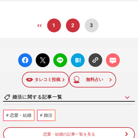
1
2
3
facebo
X ポス
LINE
はてな
コメン
ok い
ト
ブック
ト
いね
マーク
に追加
タレコミ投稿
無料占い
婚活に関する記事一覧
《リアル実体験レポ》親が直面した『代理
恋愛・結婚
婚活
婚活』の衝撃リアルレポ「スタートライン
にすら立てない」成婚を阻…
週刊女性2026年6月9日・16日号
2026/6/6
恋愛・結婚の記事一覧を見る