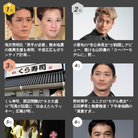
滝沢秀明氏「男手が必要」熊本地震
小栗旬の“非公表長女”が顔隠しデビ
の復興支援を表明、中居正広もボラ
ュー、透ける山田優の「スーパーモ
ンティア計画…
デルに」野…
くら寿司、閉店間際の“ネタ大盛
野村周平、ユニクロ“モデル美女”・
り”写真が話題に「出会えたらラッ
石田夢実と熱愛報道！下半身強調の
キー」広報が明…
「過激すぎ…