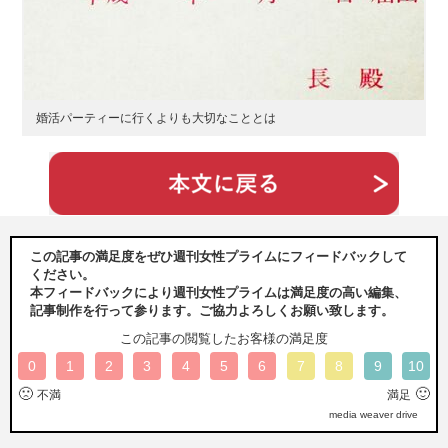
婚活パーティーに行くよりも大切なこととは
この記事の満足度をぜひ週刊女性プライムにフィードバックして
ください。
本フィードバックにより週刊女性プライムは満足度の高い編集、
記事制作を行って参ります。ご協力よろしくお願い致します。
この記事の閲覧したお客様の満足度
0
1
2
3
4
5
6
7
8
9
10
🙁
🙂
不満
満足
media weaver drive