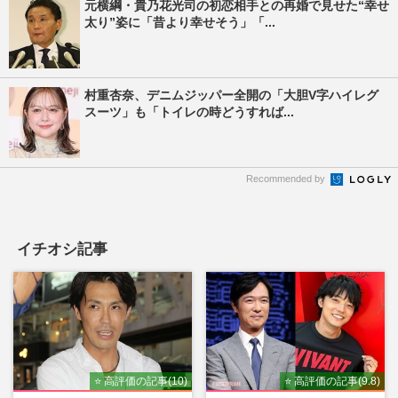
元横綱・貴乃花光司の初恋相手との再婚で見せた“幸せ
太り”姿に「昔より幸せそう」「...
村重杏奈、デニムジッパー全開の「大胆V字ハイレグ
スーツ」も「トイレの時どうすれば...
Recommended by
イチオシ記事
⭐ 高評価の記事(10)
⭐ 高評価の記事(9.8)