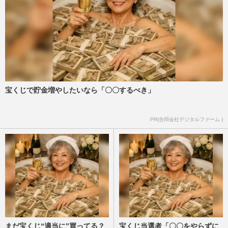
宝くじで貯金増やしたいなら「〇〇するべき」
PR(合同会社デジタルファーム )
まだ宝くじ“適当に”買ってる？
宝くじ当選者「〇〇をやらずに