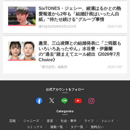
SixTONES・ジェシー、綾瀬はるかとの熱
愛報道から2年も「結婚計画はいったん白
紙」“待たせ続ける”グループ事情
週刊女性2026年8月11日号
2026/7/30
趣里、三山凌輝との結婚発表に「ご両親も
いろいろあったやん」水谷豊・伊藤蘭
の“過去”踏まえてエール続出《2026年7月
Choice》
『週刊女性』編集部
2026/7/30
公式アカウントをフォロー
Categories
芸能
ジャニーズ
皇室
社会・事件
ライフ
トレンド
コミックス
連載一覧
タグ一覧
無料占い