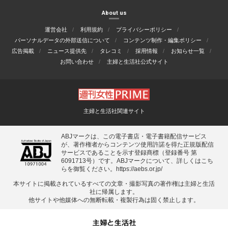
About us
運営会社
利用規約
プライバシーポリシー
パーソナルデータの外部送信について
コンテンツ制作・編集ポリシー
広告掲載
ニュース提供先
タレコミ
採用情報
お知らせ一覧
お問い合わせ
主婦と生活社公式サイト
主婦と生活社関連サイト
ABJマークは、この電子書店・電子書籍配信サービス
が、著作権者からコンテンツ使用許諾を得た正規版配信
サービスであることを示す登録商標（登録番号 第
6091713号）です。ABJマークについて、詳しくはこち
らを御覧ください。
https://aebs.or.jp/
本サイトに掲載されているすべての⽂章・撮影写真の著作権は主婦と⽣活
社に帰属します。
他サイトや他媒体への無断転載・複製⾏為は固く禁⽌します。