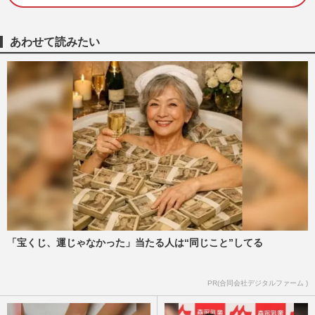
『西武園ゆうえんち』苦戦の中「男女4000
人」参加の“貸切り大合コン”開催で再注
あわせて読みたい
目、結婚カップルも続出
週刊女性PRIME
2026/5/6
「独身だと信じていたのに…」卑劣な手口
を被害者が語る『独身偽装』甘言に隠され
たその実情
週刊女性2026年3月3日・10日号
2026/3/1
ソフトバンクホークス日本一の祝勝会リポ
ーターを務めたダレノガレ明美に「婚活に
来たんか」「最悪のリポー…
週刊女性PRIME
2025/10/31
「宝くじ、運じゃなかった」当たる人は“同じこと”してる
岩手県公式サイトの価値観が古すぎる「婚
PR(合同会社デジタルファーム )
活スキルアップ」に批判殺到、担当者に聞
いたページを削除した理由