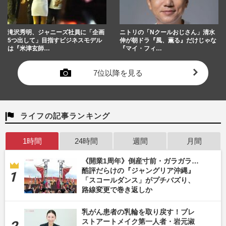
滝沢秀明、ジャニーズ社員に「企画
ニトリの「Nクールおじさん」清水
5つ出して」目指すビジネスモデル
伸が朝ドラ『風、薫る』だけじゃな
は『米津玄師…
『マイ・フィ…
7位以降を見る
ライフの記事ランキング
1時間
24時間
週間
月間
《開業1周年》倒産寸前・ガラガラ…
酷評だらけの『ジャングリア沖縄』
「スコールダンス」がプチバズり、
路線変更で巻き返しか
乳がん患者の乳輪を取り戻す！ブレ
ストアートメイク第一人者・岩元淑