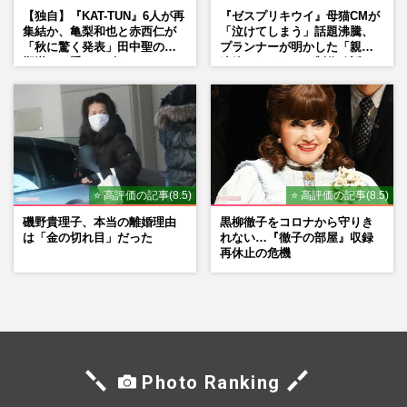
【独自】『KAT-TUN』6人が再
『ゼスプリキウイ』母猫CMが
集結か、亀梨和也と赤西仁が
「泣けてしまう」話題沸騰、
「秋に驚く発表」田中聖の刑
プランナーが明かした「親に
期満了と重なる“匂わせ”では
連絡したくなる」制作秘話
ない理由
⭐ 高評価の記事(8.5)
⭐ 高評価の記事(8.5)
磯野貴理子、本当の離婚理由
黒柳徹子をコロナから守りき
は「金の切れ目」だった
れない…『徹子の部屋』収録
再休止の危機
Photo Ranking