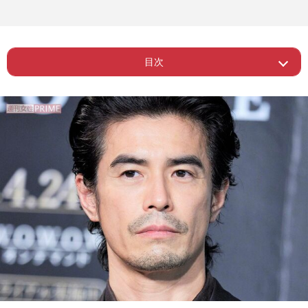
目次
Page 1
ー 大先輩の事務所をわずか2年で退所
Page 2
ー 『原作者？ しゃべんなきゃダメ？』