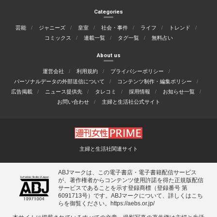
Categories
芸能
ジャニーズ
皇室
社会・事件
ライフ
トレンド
コミックス
連載一覧
タグ一覧
無料占い
About us
運営会社
利用規約
プライバシーポリシー
パーソナルデータの外部送信について
コンテンツ制作・編集ポリシー
広告掲載
ニュース提供先
タレコミ
採用情報
お知らせ一覧
お問い合わせ
主婦と生活社公式サイト
主婦と生活社関連サイト
ABJマークは、この電子書店・電子書籍配信サービス
が、著作権者からコンテンツ使用許諾を得た正規版配信
サービスであることを示す登録商標（登録番号 第
6091713号）です。ABJマークについて、詳しくはこち
らを御覧ください。
https://aebs.or.jp/