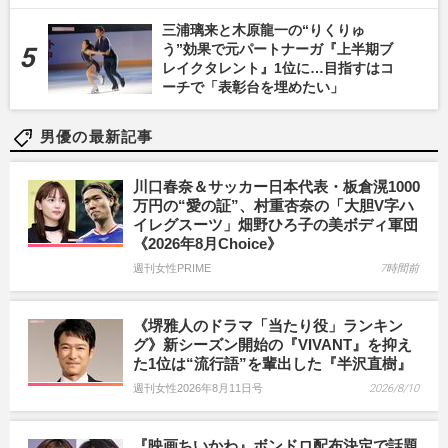
三浦璃来と木原龍一の“りくりゅ
う”効果で元パートナーガ『上半期ブ
レイクタレント』1位に…目指すはコ
ーチで「表彰台を埋めたい」
男優の最新記事
川口春奈＆サッカー日本代表・板倉滉1000
万円の“愛の証”、村重杏奈の「大胆V字ハ
イレグスーツ」畑野ひろ子の美ボディ軍団
《2026年8月Choice》
週刊女性PRIME
7時間前
《堺雅人のドラマ「当たり役」ランキン
グ》新シーズン開始の『VIVANT』を抑え
た1位は“流行語”を輩出した『半沢直樹』
週刊女性2026年8月11日号
2026/8/10
『映画ちいかわ』ボンドロ配布決定で話題