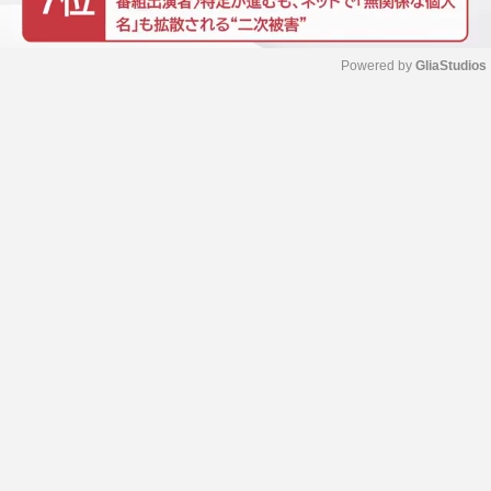
Powered by 
GliaStudios
M
u
t
e