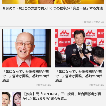
８月のロト6はこの方法で買え!!６つの数字が『完全一致』する方法
PR(株式会社MURA)
「気になっていた認知機能が菌
「気になっていた認知機能が菌
で…」森永が開発。感動の70代
で…」森永が開発。感動の70代
続出
続出
PR(森永乳業)
PR(森永乳業)
【独自】元『BE:FIRST』三山凌輝、舞台関係者が明
かした花乃まりあ“密会報道...