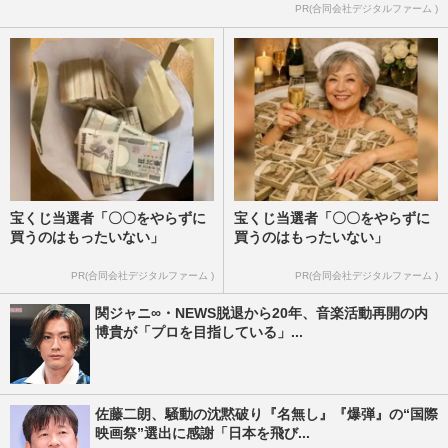
PR(合同会社デジタルファーム )
宝くじ当選者「〇〇をやらずに
宝くじ当選者「〇〇をやらずに
買うのはもったいない」
買うのはもったいない」
PR(合同会社デジタルファーム )
PR(合同会社デジタルファーム )
関ジャニ∞・NEWS脱退から20年、音楽活動再開の内
博貴が「プロを目指している」...
佐藤二朗、騒動の沈黙破り『名無し』『爆弾』の“国際
映画祭”選出に感謝「日本を飛び...