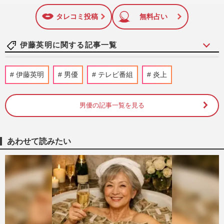
いね
マーク
特に関心の高い題材の記事を、WEB向けにリライトして配信
に追加
しています！
タレコミ投稿
無料占い
伊藤英明に関する記事一覧
伊藤英明が片山さつき大臣との“意味深ツ
伊藤英明
男優
テレビ番組
炎上
ーショット”公開、安倍晋三元首相とも交
流で囁かれる「永田町デビ…
週刊女性PRIME
2026/6/4
男優の記事一覧を見る
伊藤英明「誰かわからなかった…」“ルパ
ン風”な丸刈り姿にファンでさえ困惑、恩
あわせて読みたい
師事務所から独立後の顕著…
週刊女性PRIME
2024/11/15
山下智久主演『ブルーモーメント』（フジ
テレビ系）伊藤英明の登場で「見たくなく
なった」ドラマへの批判が…
週刊女性PRIME
2024/6/19