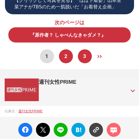
【クリックして写真を見る】「ほぼ下着姿」山本里
菜アナがTBSのため一肌脱いだ「お着替え企画」
次のページは
『原作者？ しゃべんなきゃダメ？』
1
2
3
週刊女性PRIME
『週刊女性PRIME（シュージョプライム）』は、2015年（平
出典元：
週刊女性PRIME
成27年）1月に開設された主婦と生活社が運営する日本のニュ
ースサイトです。『週刊女性PRIME』編集者が担当する連載
facebo
X ポス
LINE
はてな
コメン
陣の執筆記事を配信するほか、女性週刊誌『週刊女性』の誌
ok い
ト
ブック
ト
面に掲載された記事から、インターネット利用者層にとって