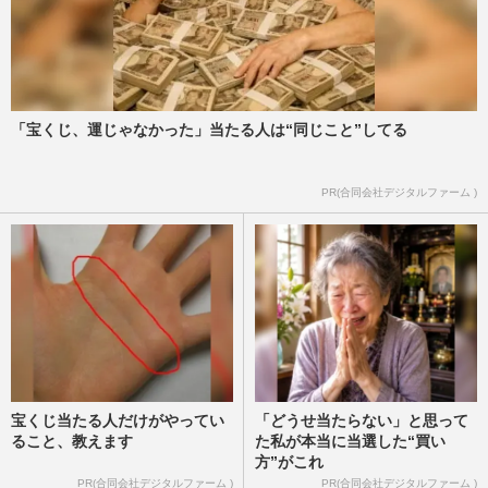
薬物逮捕・執行猶予明けて女優復帰の沢尻
エリカが踏む初舞台『欲望という名の電
車』、お相手は“体重増減を…
週刊女性2023年11月21日号
2023/11/9
「宝くじ、運じゃなかった」当たる人は“同じこと”してる
『レジェンド＆バタフライ』公開終了後も
PR(合同会社デジタルファーム )
岐阜に“キムタク信長”が！ まつり参加だ
けではない木村拓哉の“…
週刊女性PRIME
2023/6/11
宝くじ当たる人だけがやってい
「どうせ当たらない」と思って
ること、教えます
た私が本当に当選した“買い
方”がこれ
PR(合同会社デジタルファーム )
PR(合同会社デジタルファーム )