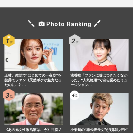
Photo Ranking
王林、雑誌で“はじめての一夜姿”を
浅香唯「ファンに嘘はつきたくなか
披露でファン《天然ボケが魅力だっ
った」“人気絶頂”で自ら認めたミュ
たのに…》…
ージシャン…
《あの元女性政治家は、今》井脇ノ
小栗旬の“非公表長女”が顔隠しデビ