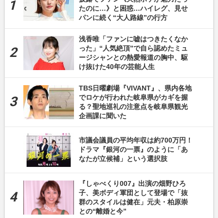
たのに…》と困惑…ハイレグ、見せ
パンに続く“大人路線”の行方
浅香唯「ファンに嘘はつきたくなか
った」“人気絶頂”で自ら認めたミュ
ージシャンとの熱愛報道の胸中、駆
け抜けた40年の芸能人生
TBS日曜劇場『VIVANT』、県内各地
でロケが行われた岐阜県がカギを握
る？聖地巡礼の注意点を岐阜県観光
企画課に聞いた
市議会議員の平均年収は約700万円！
ドラマ『銀河の一票』のように「あ
なたが立候補」という選択肢
『しゃべくり007』出演の畑野ひろ
子、美ボディ軍団として登場で「抜
群のスタイルは健在」元夫・柏原崇
との“離婚と今”