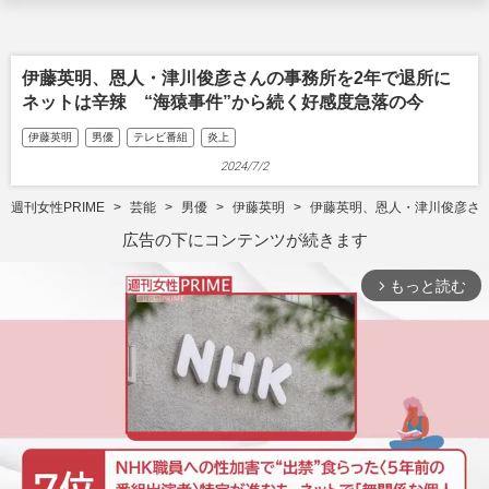
伊藤英明、恩人・津川俊彦さんの事務所を2年で退所に
ネットは辛辣 “海猿事件”から続く好感度急落の今
伊藤英明
男優
テレビ番組
炎上
2024/7/2
週刊女性PRIME
芸能
男優
伊藤英明
伊藤英明、恩人・津川俊彦さん
広告の下にコンテンツが続きます
もっと読む
arrow_forward_ios