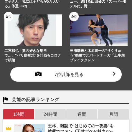
ブ子さん「私には子どもが5万人い
ュー、透ける山田優の「スーパーモ
る」体重38kg…
デルに」野…
二宮和也「妻の好きな場所
三浦璃来と木原龍一の“りくりゅ
で…」“バリ島挙式”を計画もコロナ
う”効果で元パートナーガ『上半期
で頓挫
ブレイクタレン…
7位以降を見る
芸能の記事ランキング
1時間
24時間
週間
月間
王林、雑誌で“はじめての一夜姿”を
披露でファン《天然ボケが魅力だっ