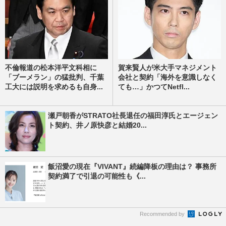
不倫報道の松本洋平文科相に
賀来賢人が米大手マネジメント
「ブーメラン」の猛批判、千葉
会社と契約「海外を意識しなく
工大には説明を求めるも自身...
ても…」かつてNetfl...
瀬戸朝香がSTRATO社長退任の福田淳氏とエージェン
ト契約、井ノ原快彦と結婚20...
飯沼愛の現在『VIVANT』続編降板の理由は？ 事務所
契約満了で引退の可能性も《...
Recommended by