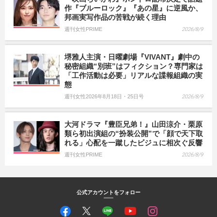
作『ブルーロック』『あの星』に逆風か、
邦画実写作品の苦戦が続く理由
週刊女性PRIME
2026/8/9
堺雅人主演・日曜劇場『VIVANT』劇中の
秘密組織“別班”はフィクション？専門家は
「工作活動は必要」リアルな諜報組織の実
態
週刊女性2026年8月18日・25日号
2026/8/9
大河ドラマ『豊臣兄弟！』山田涼介・栗原
類ら初出演組の“扮装公開”で「顔で天下取
れる」心配を一蹴したビジュに相次ぐ反響
週刊女性PRIME
2026/8/9
公式アカウントをフォロー