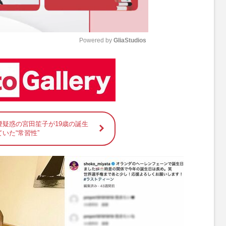
Powered by 
GliaStudios
M
u
t
e
煙疑惑の宮田笙子が19歳の誕生
いた“常習性”