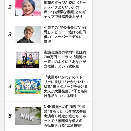
衝撃のすっぴん姿に《ギャ
ルメイクよりいい》の
声…“お嬢様な素顔”とのギ
ャップで好感度爆上がり
小栗旬の“非公表長女”が顔
隠しデビュー、透ける山田
優の「スーパーモデルに」
野望
市議会議員の平均年収は約
700万円！ ドラマ『銀河の
一票』のように「あなたが
立候補」という選択肢
『映画ちいかわ』のストー
リーに波紋！“わかりやすい
猛毒”投入ダメージを受ける
大人が大量発生、“子ども向
け作品”にハマる理由
NHK職員への性加害で“出
禁”食らった〈5年前の番組
出演者〉特定が進むも、ネ
ットで「無関係な個人名」
も拡散される“二次被害”