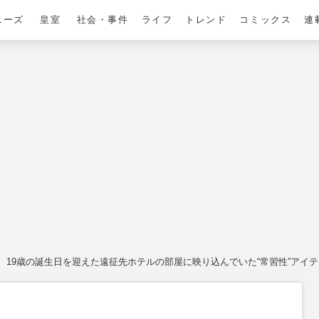
ニーズ
皇室
社会・事件
ライフ
トレンド
コミックス
連
19歳の誕生日を迎えた遠征先ホテルの部屋に映り込んでいた“常習性”アイテ