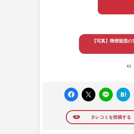
【写真】喫煙疑惑の
faceboo
X ポス
LINE
はてな
k いい
ト
ブック
ね
マーク
に追加
タレコミを投稿する