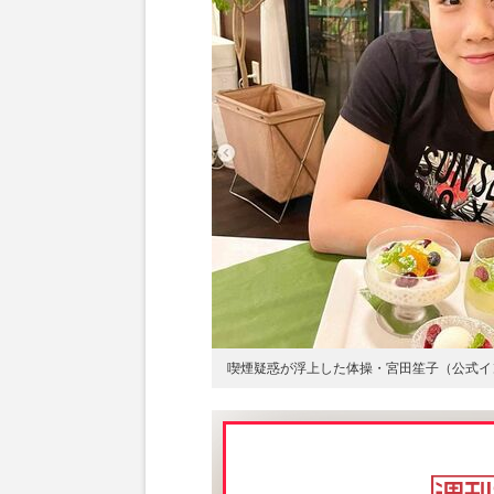
喫煙疑惑が浮上した体操・宮田笙子（公式イ