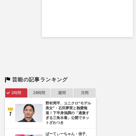
芸能の記事ランキング
1時間
24時間
週間
月間
野村周平、ユニクロ“モデル
美女”・石田夢実と熱愛報
道！下半身強調の「過激す
ぎる三角水着」公開でネッ
トざわつき
ぱーてぃーちゃん・信子、