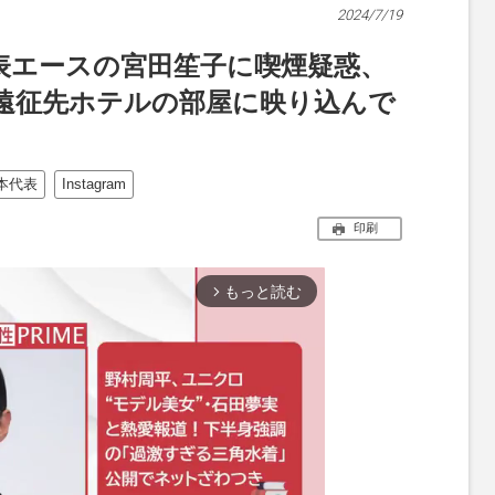
2024/7/19
表エースの宮田笙子に喫煙疑惑、
た遠征先ホテルの部屋に映り込んで
本代表
Instagram
印刷
もっと読む
arrow_forward_ios