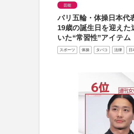
芸能
パリ五輪・体操日本代
19歳の誕生日を迎え
いた“常習性”アイテム
スポーツ
体操
タバコ
法律
日