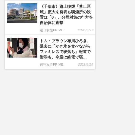
《千葉市》路上喫煙「禁止区
域」拡大を発表も喫煙所の設
置は「0」、分煙対策の行方を
自治体に直撃
週刊女性PRIME
2026/5/27
トム・ブラウン布川ひろき、
過去に「かき氷を食べながら
ファミレスで寝落ち」報道で
謝罪も、今度は終電で寝…
週刊女性PRIME
2023/6/29