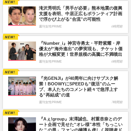
滝沢秀明氏「男手が必要」熊本地震の復興
支援を表明、中居正広もボランティア計画
で浮かび上がる“合流”の可能性
週刊女性PRIME
6時間前
『Number_i』神宮寺勇太・平野紫耀・岸
優太が“海外進出”の夢実現も、チケット価
格が大幅変更！世界規模の高騰に不満噴出
週刊女性PRIME
6時間前
『光GENJI』が40周年に向けサブスク解
禁！BOOWYにSPEEDも“復活”のムー
ブ、本人たちのコメント続々で急浮上す
る“再結成”の道
週刊女性PRIME
7時間前
『Aぇ!group』末澤誠也、村重杏奈とのデ
ート企画で見せた“オレ様”本性「ちっこい
なこの男」ファンの擁護も虚しく視聴者ド