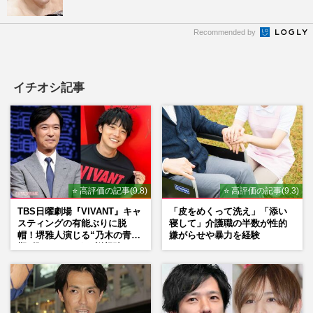
Recommended by
イチオシ記事
⭐ 高評価の記事(9.8)
⭐ 高評価の記事(9.3)
TBS日曜劇場『VIVANT』キャ
「皮をめくって洗え」「添い
スティングの有能ぶりに脱
寝して」介護職の半数が性的
帽！堺雅人演じる“乃木の青年
嫌がらせや暴力を経験
期”役は、そっくり説根強い
Mr.Children桜井和寿のバンド
マン長男・櫻井海音だった