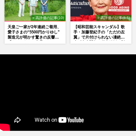
⭐ 高評価の記事(10)
⭐ 高評価の記事(8.5)
天皇ご一家が2年連続ご着用、
【昭和芸能スキャンダル】歌
愛子さまの“5500円かりゆし”
手・加藤登紀子の「ただの左
製造元が明かす驚きの反響
翼」で片付けられない凄絶半
「まさかうちの商品とは…」
生《東大闘争、獄中結婚、別
荘で内ゲバ事件》