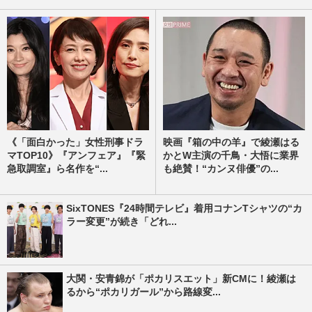
《「面白かった」女性刑事ドラ
映画『箱の中の羊』で綾瀬はる
マTOP10》『アンフェア』『緊
かとW主演の千鳥・大悟に業界
急取調室』ら名作を“...
も絶賛！“カンヌ俳優”の...
SixTONES『24時間テレビ』着用コナンTシャツの“カ
ラー変更”が続き「どれ...
大関・安青錦が「ポカリスエット」新CMに！綾瀬は
るから“ポカリガール”から路線変...