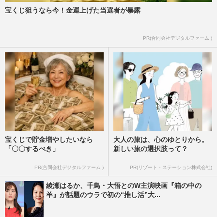
宝くじ狙うなら今！金運上げた当選者が暴露
PR(合同会社デジタルファーム )
宝くじで貯金増やしたいなら
大人の旅は、心のゆとりから。
「〇〇するべき」
新しい旅の選択肢って？
PR(合同会社デジタルファーム )
PR(リゾート・ステーション株式会社)
綾瀬はるか、千鳥・大悟とのW主演映画『箱の中の
羊』が話題のウラで初の“推し活”大...