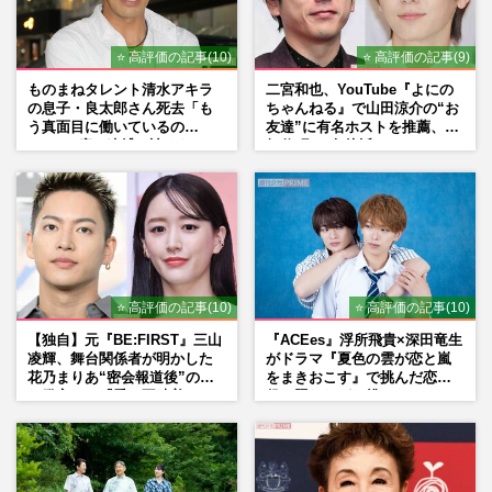
⭐ 高評価の記事(10)
⭐ 高評価の記事(9)
ものまねタレント清水アキラ
二宮和也、YouTube『よにの
の息子・良太郎さん死去「も
ちゃんねる』で山田涼介の“お
う真面目に働いているの
友達”に有名ホストを推薦、歌
で」、2度の逮捕も諦めなかっ
舞伎町に“急接近”でファン
た芸能界“波乱に満ちた37年”
「関わらないで！」
⭐ 高評価の記事(10)
⭐ 高評価の記事(10)
【独自】元『BE:FIRST』三山
『ACEes』浮所飛貴×深田竜生
凌輝、舞台関係者が明かした
がドラマ『夏色の雲が恋と嵐
花乃まりあ“密会報道後”の呆
をまきおこす』で挑んだ恋人
れ発言と、『愛の不時着』の
役、照れながら挑んだキュン
劇場が答えた共演舞台の行方
シーン秘話