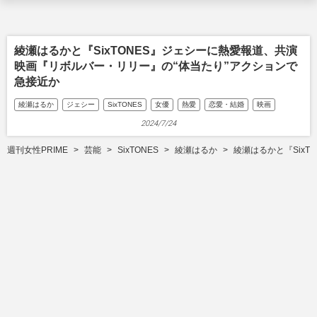
綾瀬はるかと『SixTONES』ジェシーに熱愛報道、共演
映画『リボルバー・リリー』の“体当たり”アクションで
急接近か
綾瀬はるか
ジェシー
SixTONES
女優
熱愛
恋愛・結婚
映画
2024/7/24
週刊女性PRIME
芸能
SixTONES
綾瀬はるか
綾瀬はるかと『Six