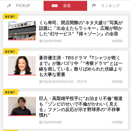
PICKUP
新着
ランキング
くら寿司、閉店間際の“ネタ大盛り”写真が
話題に「出会えたらラッキー」広報が明か
した“幻サービス”『得々ゾーン』の全容
週刊女性PRIME
3時間前
蒼井優主演・TBSドラマ『Tシャツが乾く
まで』が激バズリ中「“考察ドラマ”とは一
線を画している」散りばめられた伏線より
も大事な要素
週刊女性2026年8月18日・25日号
4時間前
巨人・高梨雄平投手に”お泊まり不倫”報道
も「ゾンビのせいで不倫がかわいく見え
る」ファンの反応が示す野球界の“不祥事
慣れ”
週刊女性PRIME
5時間前