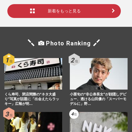
新着をもっと見る
Photo Ranking
くら寿司、閉店間際の“ネタ大盛
小栗旬の“非公表長女”が顔隠しデビ
り”写真が話題に「出会えたらラッ
ュー、透ける山田優の「スーパーモ
キー」広報が明…
デルに」野…