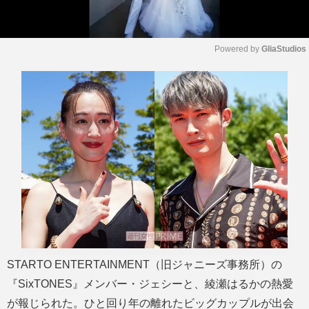
Powered by 
GliaStudios
M
u
t
e
STARTO ENTERTAINMENT（旧ジャニーズ事務所）の
『SixTONES』メンバー・ジェシーと、綾瀬はるかの熱愛
が報じられた。ひと回り年の離れたビッグカップルが出会