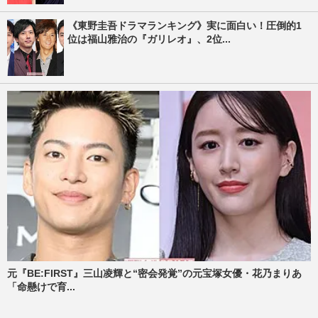
《東野圭吾ドラマランキング》実に面白い！圧倒的1
位は福山雅治の『ガリレオ』、2位...
元『BE:FIRST』三山凌輝と“密会発覚”の元宝塚女優・花乃まりあ
「命懸けで育...