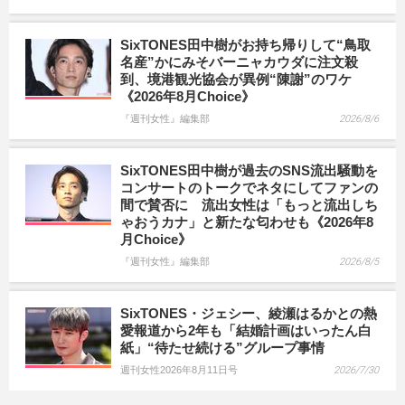
SixTONES田中樹がお持ち帰りして“鳥取
名産”かにみそバーニャカウダに注文殺
到、境港観光協会が異例“陳謝”のワケ
《2026年8月Choice》
『週刊女性』編集部
2026/8/6
SixTONES田中樹が過去のSNS流出騒動を
コンサートのトークでネタにしてファンの
間で賛否に 流出女性は「もっと流出しち
ゃおうカナ」と新たな匂わせも《2026年8
月Choice》
『週刊女性』編集部
2026/8/5
SixTONES・ジェシー、綾瀬はるかとの熱
愛報道から2年も「結婚計画はいったん白
紙」“待たせ続ける”グループ事情
週刊女性2026年8月11日号
2026/7/30