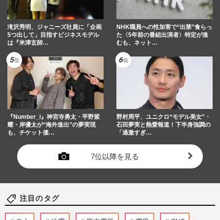
滝沢秀明、ジャニーズ社員に「企画
NHK職員への性加害で“出禁”食らっ
5つ出して」目指すビジネスモデル
た〈5年前の番組出演者〉特定が進
は『米津玄師…
むも、ネット…
『Number_i』神宮寺勇太・平野紫
野村周平、ユニクロ“モデル美女”・
耀・岸優太が“海外進出”の夢実現
石田夢実と熱愛報道！下半身強調の
も、チケット価…
「過激すぎ…
7位以降を見る
注目のタグ