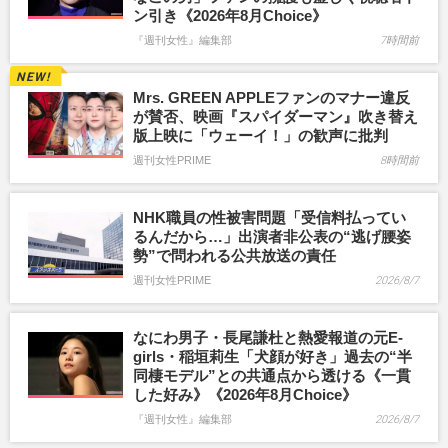
ン引き《2026年8月Choice》
『週刊女性』編集部
7時間前
Mrs. GREEN APPLEファンのマナー違反
が賛否、映画『スパイダーマン』吹き替え
版上映に「ウェーイ！」の歓声に批判
週刊女性PRIME
8時間前
NHK職員の性被害問題「受信料払ってい
るんだから…」出演者非公表の“逃げ腰姿
勢”で問われる公共放送の責任
週刊女性PRIME
2026/8/7
なにわ男子・長尾謙杜と熱愛報道の元E-
girls・稲垣莉生「犬顔が好き」過去の“半
同棲モデル”との共通点から透ける《一貫
した好み》《2026年8月Choice》
『週刊女性』編集部
2026/8/7