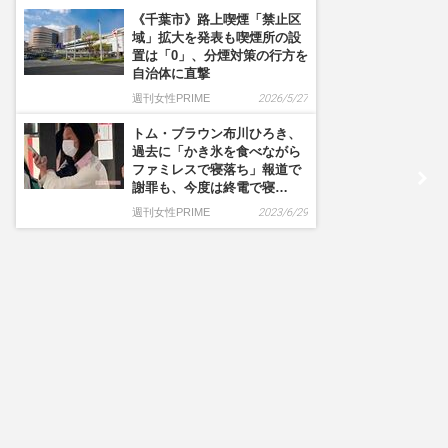
《千葉市》路上喫煙「禁止区
域」拡大を発表も喫煙所の設
置は「0」、分煙対策の行方を
自治体に直撃
週刊女性PRIME
2026/5/27
トム・ブラウン布川ひろき、
過去に「かき氷を食べながら
ファミレスで寝落ち」報道で
謝罪も、今度は終電で寝…
週刊女性PRIME
2023/6/29