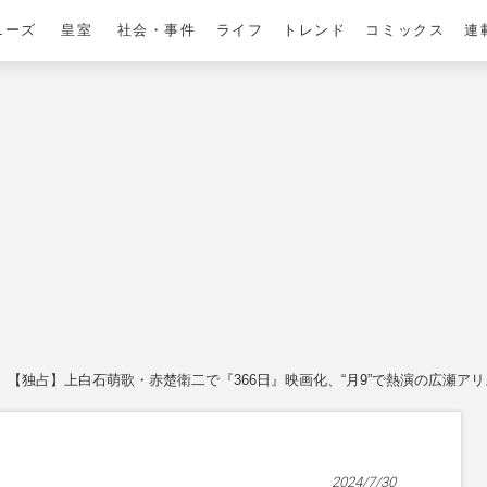
ニーズ
皇室
社会・事件
ライフ
トレンド
コミックス
連
【独占】上白石萌歌・赤楚衛二で『366日』映画化、“月9”で熱演の広瀬ア
2024/7/30