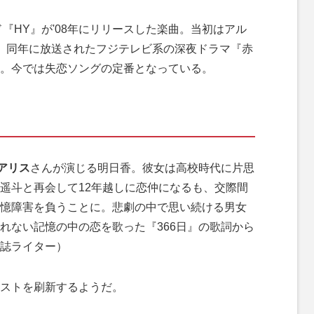
ド『HY』が'08年にリリースした楽曲。当初はアル
、同年に放送されたフジテレビ系の深夜ドラマ『赤
。今では失恋ソングの定番となっている。
アリス
さんが演じる明日香。彼女は高校時代に片思
遥斗と再会して12年越しに恋仲になるも、交際間
憶障害を負うことに。悲劇の中で思い続ける男女
れない記憶の中の恋を歌った『366日』の歌詞から
誌ライター）
ストを刷新するようだ。