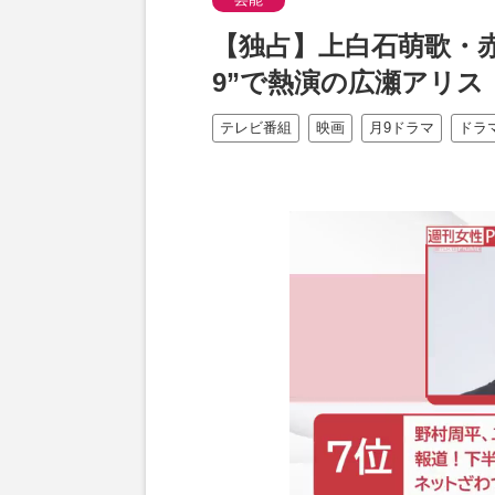
【独占】上白石萌歌・赤
9”で熱演の広瀬アリ
テレビ番組
映画
月9ドラマ
ドラ