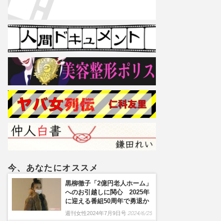
今、あなたにオススメ
黒柳徹子「2億円老人ホーム」
へのお引越しに関心 2025年
に迎える番組50周年で勇退か
週刊女性2024年7月9日号
2024/6/25