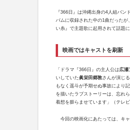
『366日』は沖縄出身の4人組バン
バムに収録された中の1曲だったが
い糸』で主題歌に起用されて話題に
映画ではキャストを刷新
「ドラマ『366日』の主人公は
広瀬
いしていた
眞栄田郷敦
さんが演じる
もなく遥斗が予期せぬ事故により記
を描いたラブストーリーは、忘れら
着想を膨らませています」（テレビ
今回の映画化にあたっては、キャ