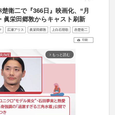
楚衛二で『366日』映画化、“月
ス・眞栄田郷敦からキャスト刷新
マ
広瀬アリス
眞栄田郷敦
上白石萌歌
赤楚衛二
印刷
もっと読む
arrow_forward_ios