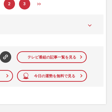
2
3
た女性週刊誌。芸能ゴシップや事件、皇室の話題、感動ドキュメン
発信している。2017年12月12日号で「眞子さま嫁ぎ先の“義
」報道をスクープ。この一報から約2か月後、宮内庁は結婚延期を
雑誌ジャーナリズム賞」大賞を受賞した。毎週火曜日発売。
テレビ番組の記事一覧を見る
今日の運勢を無料で見る