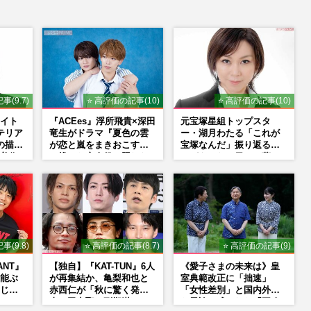
事(9.7)
⭐ 高評価の記事(10)
⭐ 高評価の記事(10)
イト
『ACEes』浮所飛貴×深田
元宝塚星組トップスタ
テリア
竜生がドラマ『夏色の雲
ー・湖月わたる「これが
の描く
が恋と嵐をまきおこす』
宝塚なんだ」振り返るか
美術
で挑んだ恋人役、照れな
けがえのない日々、夢の
NS
がら挑んだキュンシーン
現在地と“男役”への思い
秘話
事(9.8)
⭐ 高評価の記事(8.7)
⭐ 高評価の記事(9)
ANT』
【独自】『KAT-TUN』6人
《愛子さまの未来は》皇
能ぶ
が再集結か、亀梨和也と
室典範改正に「拙速」
じ
赤西仁が「秋に驚く発
「女性差別」と国内外か
役は、
表」田中聖の刑期満了と
ら異論…残された「再改