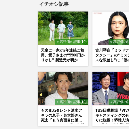
イチオシ記事
⭐ 高評価の記事(10)
⭐ 高評価の記
天皇ご一家が2年連続ご着
古川琴音『ミッドナ
用、愛子さまの“5500円か
タクシー』の“ミス
りゆし” 製造元が明かす
スな眼差し”に「僕
驚きの反響「まさかうち
女の子みたい」現代
の商品とは…」
家・奈良美智氏もS
で“公認”
⭐ 高評価の記事(10)
⭐ 高評価の記
ものまねタレント清水ア
TBS日曜劇場『VIV
キラの息子・良太郎さん
キャスティングの有
死去「もう真面目に働い
りに脱帽！堺雅人演
ているので」、2度の逮捕
る“乃木の青年期”