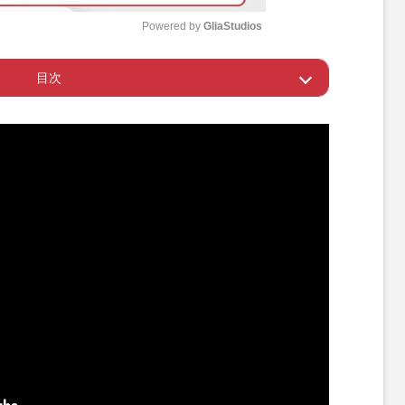
Powered by 
GliaStudios
目次
M
u
ストを刷新
t
e
寄り」