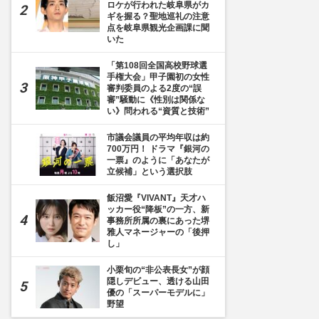
ロケが行われた岐阜県がカ
ギを握る？聖地巡礼の注意
点を岐阜県観光企画課に聞
いた
「第108回全国高校野球選
手権大会」甲子園初の女性
審判委員のよる2度の“誤
審”騒動に《性別は関係な
い》問われる“資質と技術”
市議会議員の平均年収は約
700万円！ ドラマ『銀河の
一票』のように「あなたが
立候補」という選択肢
飯沼愛『VIVANT』天才ハ
ッカー役“降板”の一方、新
事務所所属の裏にあった堺
雅人マネージャーの「後押
し」
小栗旬の“非公表長女”が顔
隠しデビュー、透ける山田
優の「スーパーモデルに」
野望