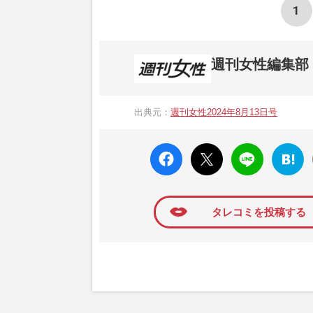
1
週刊女性編集部
1957年3月6日に日本で最初に創刊され
ト、美容・健康・グルメ・占いに関する情報を
出典元：
週刊女性2024年8月13日号
母”が抱える400万円超の“借金トラブル”
発表。同記事は2018年の「編集者が選ぶ
faceboo
X ポス
LINE
はてな
k いい
ト
ブック
ね
マーク
に追加
タレコミを投稿する