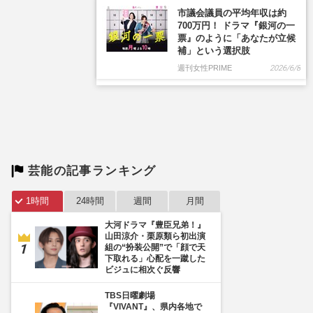
市議会議員の平均年収は約
700万円！ ドラマ『銀河の一
票』のように「あなたが立候
補」という選択肢
週刊女性PRIME
2026/6/8
芸能の記事ランキング
1時間
24時間
週間
月間
大河ドラマ『豊臣兄弟！』
山田涼介・栗原類ら初出演
組の“扮装公開”で「顔で天
下取れる」心配を一蹴した
ビジュに相次ぐ反響
TBS日曜劇場
『VIVANT』、県内各地で