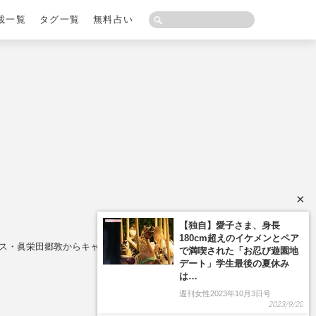
載一覧
タグ一覧
無料占い
×
【独自】愛子さま、身長
180cm超えのイケメンとペア
リス・眞栄田郷敦からキャスト刷新
で満喫された「お忍び遊園地
デート」学生最後の夏休み
は…
週刊女性2023年10月3日号
2023/9/20