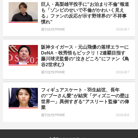
巨人・高梨雄平投手に”お泊まり不倫”報道
も「ゾンビのせいで不倫がかわいく見え
る」ファンの反応が示す野球界の“不祥事
慣れ”
週刊女性PRIME
2026/8/7
阪神タイガース・元山飛優の落球エラーに
DeNA・牧秀悟もビックリ！2連覇目指す
藤川球児監督の“泣きどころ”にファン《鳥
谷2世求む》
週刊女性PRIME
2026/8/7
フィギュアスケート・羽生結弦、長年
の“プーさん愛”が結実「ディズニーの壁は
世界一」異例すぎる“アスリート監修”の偉
業
週刊女性PRIME
2026/8/6