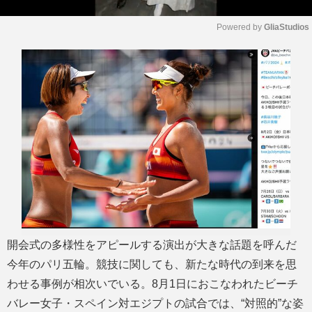
Powered by 
GliaStudios
M
u
t
e
開会式の多様性をアピールする演出が大きな話題を呼んだ
今年のパリ五輪。競技に関しても、新たな時代の到来を思
わせる事例が相次いでいる。8月1日におこなわれたビーチ
バレー女子・スペイン対エジプトの試合では、“対照的”な姿