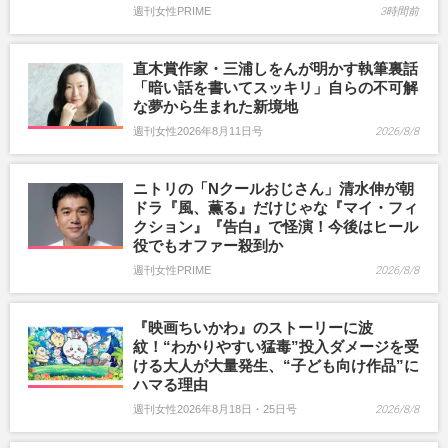
週刊女性PRIME
3時間前
直木賞作家・三浦しをんが明かす執筆裏話
「暗い話を書いてスッキリ」自らの不可解
な夢から生まれた新境地
週刊女性2026年8月11日号
2026/8/8
ニトリの「Nクールおじさん」清水伸が朝
ドラ『風、薫る』だけじゃな『マイ・フィ
クション』『告白』で怪演！今後はヒール
役でもオファー殺到か
週刊女性PRIME
2026/8/8
『映画ちいかわ』のストーリーに波
紋！“わかりやすい猛毒”投入ダメージを受
ける大人が大量発生、“子ども向け作品”に
ハマる理由
週刊女性2026年8月18日・25日号
2026/8/8