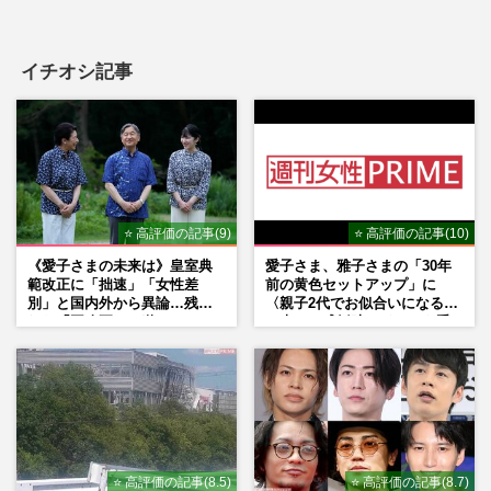
イチオシ記事
⭐ 高評価の記事(9)
⭐ 高評価の記事(10)
《愛子さまの未来は》皇室典
愛子さま、雅子さまの「30年
範改正に「拙速」「女性差
前の黄色セットアップ」に
別」と国内外から異論…残さ
〈親子2代でお似合いになる〉
れた「再改正」の道
の声、ご成婚時のドレスも手
がけた森英恵さんとの絆
⭐ 高評価の記事(8.5)
⭐ 高評価の記事(8.7)