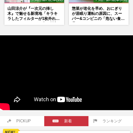
山田涼介が『一次元の挿し
惣菜が老化を早め、おにぎり
木』で魅せる新境地「キラキ
が居眠り運転の原因に、スー
ラしたフィルターが1枚外れて
パー&コンビニの「危ない食
くれたら」アイドル像を封印
品」
した覚悟
PICKUP
新着
ランキング