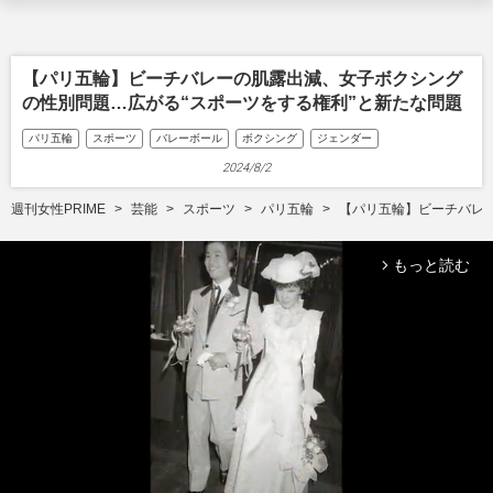
【パリ五輪】ビーチバレーの肌露出減、女子ボクシング
の性別問題…広がる“スポーツをする権利”と新たな問題
パリ五輪
スポーツ
バレーボール
ボクシング
ジェンダー
2024/8/2
週刊女性PRIME
芸能
スポーツ
パリ五輪
【パリ五輪】ビーチバレ
もっと読む
arrow_forward_ios