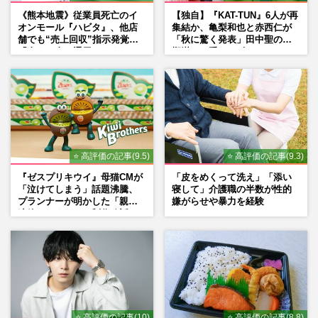
《熊本地震》従業員死亡のイ
【独自】『KAT-TUN』6人が再
オンモール『ハビタ』、他店
集結か、亀梨和也と赤西仁が
舗でも“売上回収”指示発覚で
「秋に驚く発表」田中聖の刑
「命より金」通用しなくなっ
期満了と重なる“匂わせ”では
た言い訳
ない理由
⭐ 高評価の記事(9.5)
⭐ 高評価の記事(9.3)
『ゼスプリキウイ』母猫CMが
「皮をめくって洗え」「添い
「泣けてしまう」話題沸騰、
寝して」介護職の半数が性的
プランナーが明かした「親に
嫌がらせや暴力を経験
連絡したくなる」制作秘話
⭐ 高評価の記事(10)
⭐ 高評価の記事(8.8)