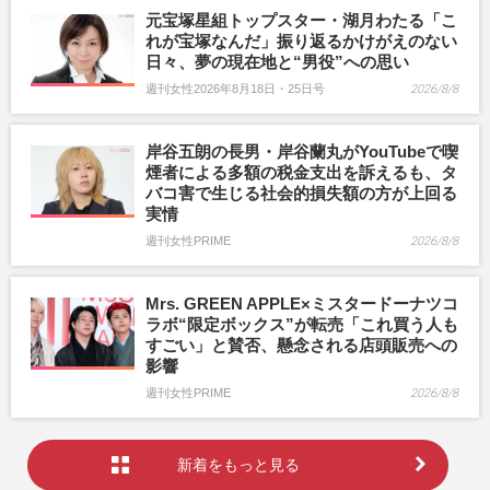
元宝塚星組トップスター・湖月わたる「こ
れが宝塚なんだ」振り返るかけがえのない
日々、夢の現在地と“男役”への思い
週刊女性2026年8月18日・25日号
2026/8/8
岸谷五朗の長男・岸谷蘭丸がYouTubeで喫
煙者による多額の税金支出を訴えるも、タ
バコ害で生じる社会的損失額の方が上回る
実情
週刊女性PRIME
2026/8/8
Mrs. GREEN APPLE×ミスタードーナツコ
ラボ“限定ボックス”が転売「これ買う人も
すごい」と賛否、懸念される店頭販売への
影響
週刊女性PRIME
2026/8/8
新着をもっと見る