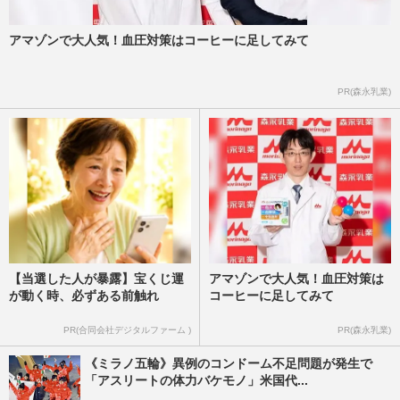
アマゾンで大人気！血圧対策はコーヒーに足してみて
PR(森永乳業)
【当選した人が暴露】宝くじ運
アマゾンで大人気！血圧対策は
が動く時、必ずある前触れ
コーヒーに足してみて
PR(合同会社デジタルファーム )
PR(森永乳業)
《ミラノ五輪》異例のコンドーム不足問題が発生で
「アスリートの体力バケモノ」米国代...