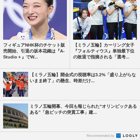
フィギュアNHK杯のチケット販
【ミラノ五輪】カーリング女子
売開始、引退の坂本花織は『A-
『フォルティウス』単独最下位
Studio＋』でW...
の敗退で指摘される「選考...
【ミラノ五輪】開会式の視聴率は3.2%「盛り上がらな
いまま終了」の懸念、時差だけ...
ミラノ五輪開幕、今回も報じられた“オリンピックある
ある”「急ピッチの突貫工事」建...
Recommended by