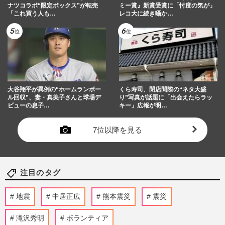
ナツコラボ“限定ボックス”が転売
ミー賞』新賞受賞に「忖度の気が」
「これ買う人も…
レコ大に続き囁か…
大谷翔平が異例の“ホームランボー
くら寿司、閉店間際の“ネタ大盛
ル回収”、妻・真美子さんと球場デ
り”写真が話題に「出会えたらラッ
ビューの息子…
キー」広報が明…
7位以降を見る
注目のタグ
地震
中居正広
熊本震災
震災
滝沢秀明
ボランティア