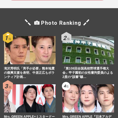
Photo Ranking
滝沢秀明氏「男手が必要」熊本地震
「第108回全国高校野球選手権大
の復興支援を表明、中居正広もボラ
会」甲子園初の女性審判委員のよる
ンティア計画…
2度の“誤審”騒…
Mrs. GREEN APPLE×ミスタードー
Mrs. GREEN APPLE『日本アカデ