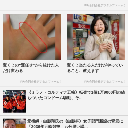
PR(合同会社デジタルファーム )
宝くじの“運任せ”から抜けた人
宝くじ当たる人だけがやってい
だけ変わる
ること、教えます
PR(合同会社デジタルファーム )
PR(合同会社デジタルファーム )
《ミラノ・コルティナ五輪》転売で1個1万9000円の値
もついたコンドーム騒動、そ...
元横綱・白鵬翔氏の《白鵬杯》女子部門新設の背景に
「2036年五輪競技」も分厚い課...