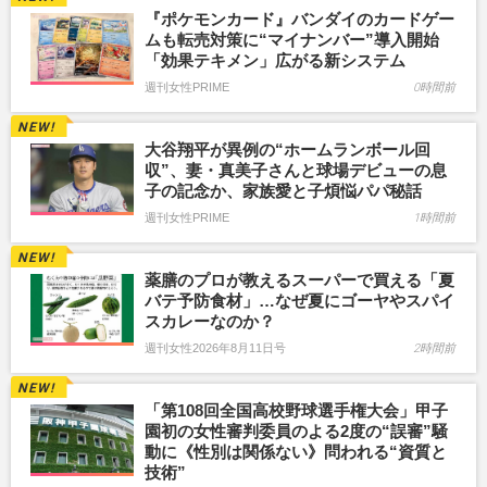
『ポケモンカード』バンダイのカードゲー
ムも転売対策に“マイナンバー”導入開始
「効果テキメン」広がる新システム
週刊女性PRIME
0時間前
大谷翔平が異例の“ホームランボール回
収”、妻・真美子さんと球場デビューの息
子の記念か、家族愛と子煩悩パパ秘話
週刊女性PRIME
1時間前
薬膳のプロが教えるスーパーで買える「夏
バテ予防食材」…なぜ夏にゴーヤやスパイ
スカレーなのか？
週刊女性2026年8月11日号
2時間前
「第108回全国高校野球選手権大会」甲子
園初の女性審判委員のよる2度の“誤審”騒
動に《性別は関係ない》問われる“資質と
技術”