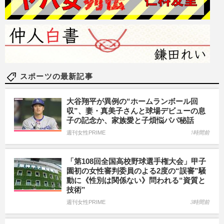
スポーツの最新記事
大谷翔平が異例の“ホームランボール回
収”、妻・真美子さんと球場デビューの息
子の記念か、家族愛と子煩悩パパ秘話
週刊女性PRIME
1時間前
「第108回全国高校野球選手権大会」甲子
園初の女性審判委員のよる2度の“誤審”騒
動に《性別は関係ない》問われる“資質と
技術”
週刊女性PRIME
3時間前