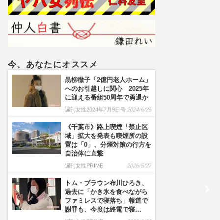
は一部しか知らされていな
い」早期退職の可能性も
今、あなたにオススメ
黒柳徹子「2億円老人ホーム」
へのお引越しに関心 2025年
に迎える番組50周年で勇退か
週刊女性2024年7月9日号
2024/6/25
《千葉市》路上喫煙「禁止区
域」拡大を発表も喫煙所の設
置は「0」、分煙対策の行方を
自治体に直撃
週刊女性PRIME
2026/5/27
トム・ブラウン布川ひろき、
過去に「かき氷を食べながら
ファミレスで寝落ち」報道で
謝罪も、今度は終電で寝…