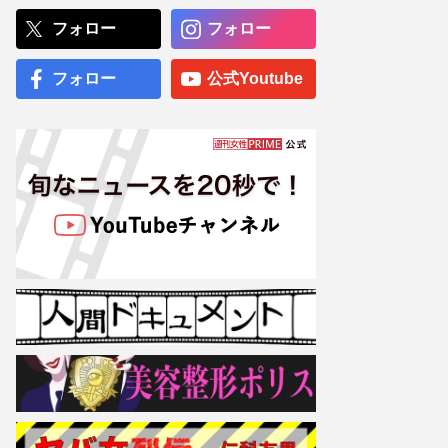
薫る』だけじゃな『マイ・
フィクション』『告白』で
フォロー
フォロー
怪演！今後はヒール役でも
オファー殺到か
フォロー
公式Youtube
蒼井優主演・TBSドラマ
『Tシャツが乾くまで』が
激バズリ中「“考察ドラ
マ”とは一線を画している」
散りばめられた伏線よりも
大事な要素
専門医が厳選した「がんに
勝てる10食材」徹底活用マ
ル秘テクニック、1日10点
満点の“早見シート”簡単管
理で手軽にがん予防
【大阪より強引？】横浜
市、’27年花博に合わせ「市
内全域」路上喫煙禁止方針
も、喫煙所整備は“ノープラ
ン”の現状
NHK阿部渉アナ、局内不倫
発覚後はお相手女性ととも
に“在宅勤務”も「業務内容