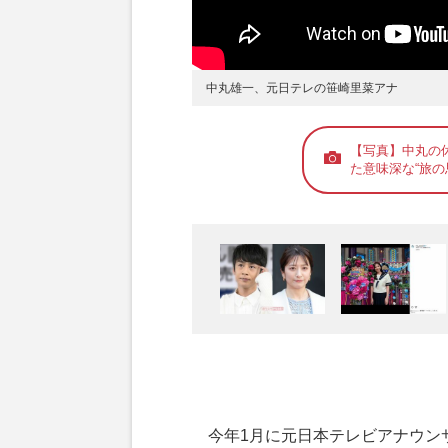
中丸雄一、元日テレの笹崎里菜アナ
【写真】中丸の
た意味深な“旅の
今年1月に元日本テレビアナウン