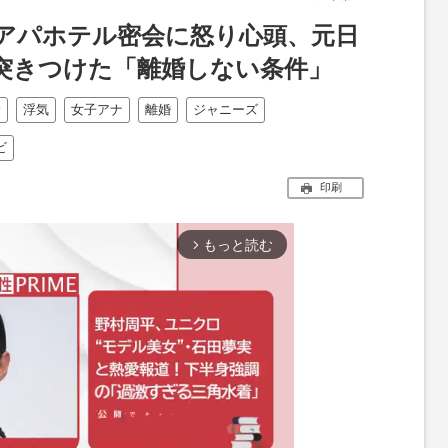
一のアパホテル密会に怒り心頭、元日
突きつけた「離婚しない条件」
倫
浮気
女子アナ
離婚
ジャニーズ
ビ
印刷
もっと読む
arrow_forward_ios