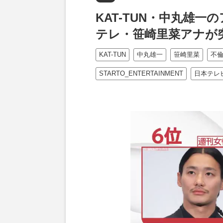
KAT-TUN・中丸雄
テレ・笹崎里菜アナが
KAT-TUN
中丸雄一
笹崎里菜
不
STARTO_ENTERTAINMENT
日本テレ