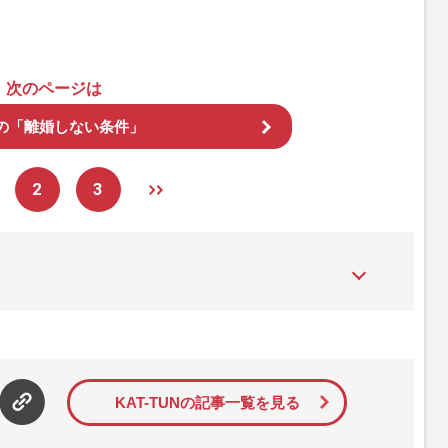
次のページは
の「離婚しない条件」
2
3
た女性週刊誌。芸能ゴシップや事件、皇室の話題、感動ドキュメン
発信している。2017年12月12日号で「眞子さま嫁ぎ先の“義
」報道をスクープ。この一報から約2か月後、宮内庁は結婚延期を
雑誌ジャーナリズム賞」大賞を受賞した。毎週火曜日発売。
KAT-TUNの記事一覧を見る