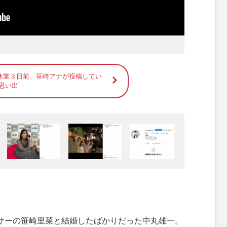
休業３日前、笹崎アナが投稿してい
思い出”
サーの笹崎里菜と結婚したばかりだった中丸雄一。