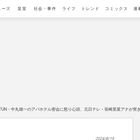
ニーズ
皇室
社会・事件
ライフ
トレンド
コミックス
連
T-TUN・中丸雄一のアパホテル密会に怒り心頭、元日テレ・笹崎里菜アナが突
2024/8/19