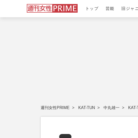
トップ
芸能
旧ジャ
週刊女性PRIME
KAT-TUN
中丸雄一
KA