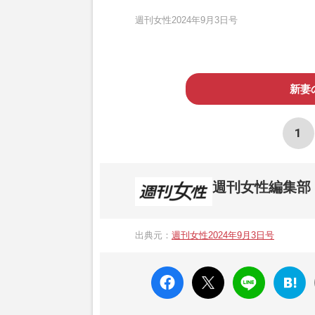
週刊女性2024年9月3日号
新妻
1
週刊女性編集部
1957年3月6日に日本で最初に創刊され
ト、美容・健康・グルメ・占いに関する情報を
出典元：
週刊女性2024年9月3日号
母”が抱える400万円超の“借金トラブル”
発表。同記事は2018年の「編集者が選ぶ
faceboo
X ポス
LINE
はてな
k いい
ト
ブック
ね
マーク
に追加