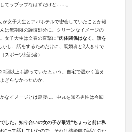
してラブラブなはずだけど……。
んが女子大生とアパホテルで密会していたことが報
んは無期限の謹慎処分に。クリーンなイメージの
。女子大生は文春の直撃に
“肉体関係はなく、話を
しかし、話をするためだけに、既婚者と2人きりで
（スポーツ紙記者）
20回以上も誘っていたという。自宅で温かく迎え
よぎらなかったのか。
かなイメージとは裏腹に、中丸を知る男性は今回
じでした。知り合いの女の子が最近“ちょっと前に私
ね”って話していた
ので。それは結婚前の話なのか