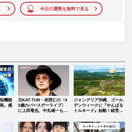
今日の運勢を無料で見る
知機能
元KAT-TUN・赤西仁の〈4
ジャングリア沖縄、ゴール
発。感
2歳のバースデーライブ〉
デンウィークに『やんばる
に上田竜也、中丸雄一も参
トルネード』始動！経営不
加...
振の声の...