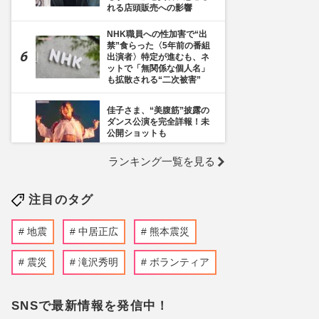
れる店頭販売への影響
NHK職員への性加害で“出
禁”食らった〈5年前の番組
出演者〉特定が進むも、ネ
ットで「無関係な個人名」
も拡散される“二次被害”
佳子さま、“美腹筋”披露の
ダンス公演を完全詳報！未
公開ショットも
ランキング一覧を見る
《千葉市》路上喫煙「禁止
区域」拡大を発表も喫煙所
の設置は「0」、分煙対策
注目のタグ
の行方を自治体に直撃
SixTONES・ジェシー、綾
地震
中居正広
熊本震災
瀬はるかとの熱愛報道から
2年も「結婚計画はいった
ん白紙」“待たせ続ける”グ
震災
滝沢秀明
ボランティア
ループ事情
ニトリの「Nクールおじさ
SNSで最新情報を発信中！
ん」清水伸が朝ドラ『風、