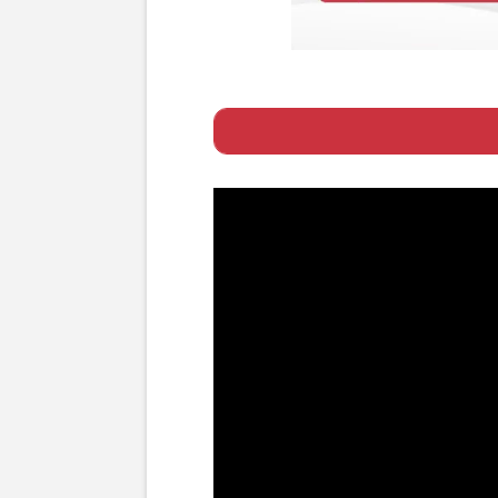
Page 1
ー 妻との交際期間
Page 2
ー 「専業主婦に