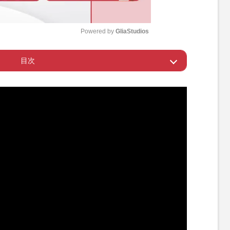
Powered by 
GliaStudios
目次
M
u
中に“ナンパ”
t
e
なりたい」から一転