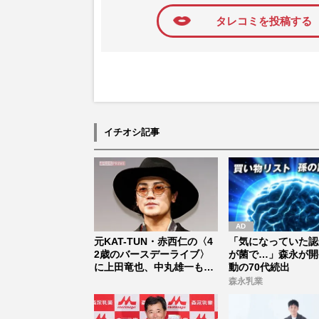
タレコミを投稿する
イチオシ記事
元KAT-TUN・赤西仁の〈4
「気になっていた認
2歳のバースデーライブ〉
が菌で…」森永が開
に上田竜也、中丸雄一も参
動の70代続出
加...
森永乳業