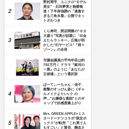
野村周平、ユニクロ“モデル
美女”・石田夢実と熱愛報
道！下半身強調の「過激す
ぎる三角水着」公開でネッ
トざわつき
くら寿司、閉店間際の“ネタ
大盛り”写真が話題に「出会
えたらラッキー」広報が明
かした“幻サービス”『得々
ゾーン』の全容
市議会議員の平均年収は約
700万円！ ドラマ『銀河の
一票』のように「あなたが
立候補」という選択肢
ぱーてぃーちゃん・信子、
衝撃のすっぴん姿に《ギャ
ルメイクよりいい》の
声…“お嬢様な素顔”とのギ
ャップで好感度爆上がり
Mrs. GREEN APPLE×ミス
タードーナツコラボ“限定ボ
ックス”が転売「これ買う人
もすごい」と賛否、懸念さ